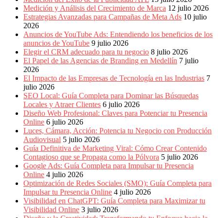
Periódicos
Medición y Análisis del Crecimiento de Marca
12 julio 2026
y
Estrategias Avanzadas para Campañas de Meta Ads
10 julio
Producción
2026
Gráfica
Anuncios de YouTube Ads: Entendiendo los beneficios de los
en
anuncios de YouTube
9 julio 2026
Colombia.
Elegir el CRM adecuado para tu negocio
8 julio 2026
El Papel de las Agencias de Branding en Medellín
7 julio
2026
El Impacto de las Empresas de Tecnología en las Industrias
7
julio 2026
SEO Local: Guía Completa para Dominar las Búsquedas
Locales y Atraer Clientes
6 julio 2026
Diseño Web Profesional: Claves para Potenciar tu Presencia
Online
6 julio 2026
Luces, Cámara, Acción: Potencia tu Negocio con Producción
Audiovisual
5 julio 2026
Guía Definitiva de Marketing Viral: Cómo Crear Contenido
Contagioso que se Propaga como la Pólvora
5 julio 2026
Google Ads: Guía Completa para Impulsar tu Presencia
Online
4 julio 2026
Optimización de Redes Sociales (SMO): Guía Completa para
Impulsar tu Presencia Online
4 julio 2026
Visibilidad en ChatGPT: Guía Completa para Maximizar tu
Visibilidad Online
3 julio 2026