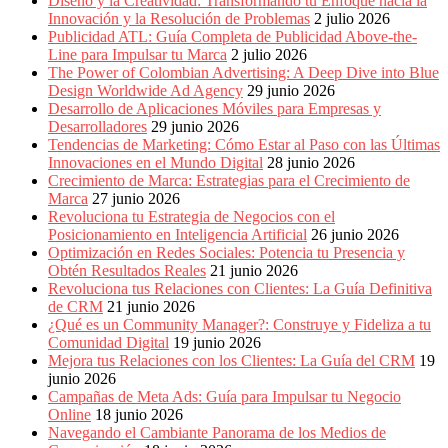
Diseño y la Creatividad: Transformando tu Enfoque hacia la
Innovación y la Resolución de Problemas
2 julio 2026
Publicidad ATL: Guía Completa de Publicidad Above-the-
Line para Impulsar tu Marca
2 julio 2026
The Power of Colombian Advertising: A Deep Dive into Blue
Design Worldwide Ad Agency
29 junio 2026
Desarrollo de Aplicaciones Móviles para Empresas y
Desarrolladores
29 junio 2026
Tendencias de Marketing: Cómo Estar al Paso con las Últimas
Innovaciones en el Mundo Digital
28 junio 2026
Crecimiento de Marca: Estrategias para el Crecimiento de
Marca
27 junio 2026
Revoluciona tu Estrategia de Negocios con el
Posicionamiento en Inteligencia Artificial
26 junio 2026
Optimización en Redes Sociales: Potencia tu Presencia y
Obtén Resultados Reales
21 junio 2026
Revoluciona tus Relaciones con Clientes: La Guía Definitiva
de CRM
21 junio 2026
¿Qué es un Community Manager?: Construye y Fideliza a tu
Comunidad Digital
19 junio 2026
Mejora tus Relaciones con los Clientes: La Guía del CRM
19
junio 2026
Campañas de Meta Ads: Guía para Impulsar tu Negocio
Online
18 junio 2026
Navegando el Cambiante Panorama de los Medios de