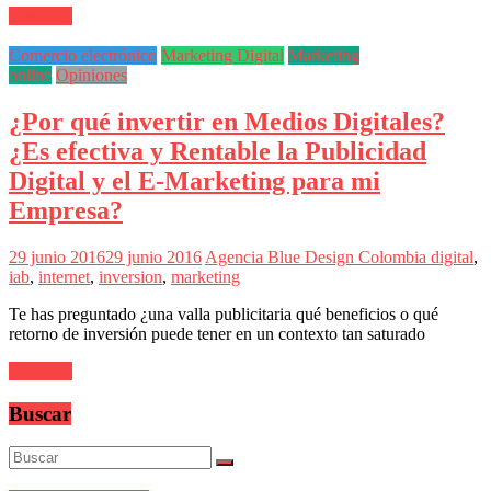
sus
Leer más
filiales
en
Comercio electrónico
Marketing Digital
Marketing
América
online
Opiniones
Latina
|
¿Por qué invertir en Medios Digitales?
Una
mirada
¿Es efectiva y Rentable la Publicidad
estratégica
Digital y el E-Marketing para mi
y
versátil
Empresa?
del
Marketing
29 junio 2016
29 junio 2016
Agencia Blue Design Colombia
digital
,
en
iab
,
internet
,
inversion
,
marketing
LATAM
|
Te has preguntado ¿una valla publicitaria qué beneficios o qué
Bitácora
retorno de inversión puede tener en un contexto tan saturado
social
de
Leer más
Mercadeo
Interactivo,
Buscar
Medios,
Publicidad,
Marketing,
Campañas