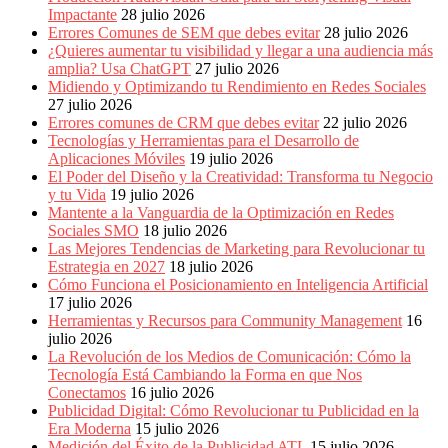
Eventos
Impactante
28 julio 2026
de
Errores Comunes de SEM que debes evitar
28 julio 2026
Marketing,
¿Quieres aumentar tu visibilidad y llegar a una audiencia más
Mercadotecnia,
amplia? Usa ChatGPT
27 julio 2026
Eventos
Midiendo y Optimizando tu Rendimiento en Redes Sociales
Publicitarios,
27 julio 2026
Colecciónes,
Errores comunes de CRM que debes evitar
22 julio 2026
Marcas,
Tecnologías y Herramientas para el Desarrollo de
Insigns,
Aplicaciones Móviles
19 julio 2026
TV,
El Poder del Diseño y la Creatividad: Transforma tu Negocio
Radio,
y tu Vida
19 julio 2026
Creatividad,
Mantente a la Vanguardia de la Optimización en Redes
SEO,
Sociales SMO
18 julio 2026
SEM,
Las Mejores Tendencias de Marketing para Revolucionar tu
Free
Estrategia en 2027
18 julio 2026
Press,
Cómo Funciona el Posicionamiento en Inteligencia Artificial
RRPP,
17 julio 2026
Spots,
Herramientas y Recursos para Community Management
16
Comerciales,
julio 2026
Periodismo,
La Revolución de los Medios de Comunicación: Cómo la
Revistas,
Tecnología Está Cambiando la Forma en que Nos
Magazines
Conectamos
16 julio 2026
,
Publicidad Digital: Cómo Revolucionar tu Publicidad en la
ATL,
Era Moderna
15 julio 2026
BTL,
Medición del Éxito de la Publicidad ATL
15 julio 2026