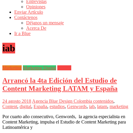
Entrevistas
Revistas
Opiniones
de
Enviar Artículo
Actualidad
Contáctenos
Déjanos un mensaje
en
Acerca De
Colombia
Ir a Blue
Revista
iab
iBlue
Marketing
|
Magazine
Marketing
Marketing Digital
Medios
de
Publicidad,
Arrancó la 4ta Edición del Estudio de
Mercadeo
y
Content Marketing LATAM y España
Medios
de
24 agosto 2018
Agencia Blue Design Colombia
contenidos
,
la
Content
,
digital
,
España
,
estudios
,
Genwords
,
iab
,
latam
,
marketing
Agencia
Blue
Por cuarto año consecutivo, Genwords, la agencia especialista en
Design
Content Marketing, impulsa el Estudio de Content Marketing para
Colombia
Latinoamérica y
y