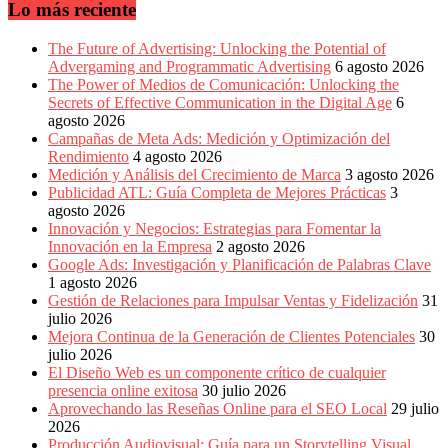
Publicitarias,
Lo más reciente
Agencias,
Empresas,
The Future of Advertising: Unlocking the Potential of
Negocios,
Advergaming and Programmatic Advertising
6 agosto 2026
Tendencias,
The Power of Medios de Comunicación: Unlocking the
Trendings,
Secrets of Effective Communication in the Digital Age
6
Dinero,
agosto 2026
Economía,
Campañas de Meta Ads: Medición y Optimización del
Diseño
Rendimiento
4 agosto 2026
Web,
Medición y Análisis del Crecimiento de Marca
3 agosto 2026
Móviles,
Publicidad ATL: Guía Completa de Mejores Prácticas
3
Estrategias
agosto 2026
Digitales,
Innovación y Negocios: Estrategias para Fomentar la
Estrategias
Innovación en la Empresa
2 agosto 2026
Publicitarias,
Google Ads: Investigación y Planificación de Palabras Clave
Alianzas,
1 agosto 2026
Clientes,
Gestión de Relaciones para Impulsar Ventas y Fidelización
31
Innovación,
julio 2026
Tecnología,
Mejora Continua de la Generación de Clientes Potenciales
30
Noticias,
julio 2026
Artículos,
El Diseño Web es un componente crítico de cualquier
Gente,
presencia online exitosa
30 julio 2026
Contenidos
Aprovechando las Reseñas Online para el SEO Local
29 julio
de
2026
Calidad,
Producción Audiovisual: Guía para un Storytelling Visual