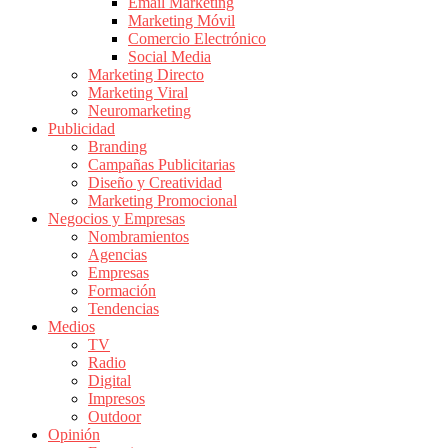
|
Email Marketing
Marketing Móvil
Revistas
Comercio Electrónico
de
Social Media
Publicidad
Marketing Directo
en
Marketing Viral
Colombia
Neuromarketing
Publicidad
|
Branding
Magazine
Campañas Publicitarias
de
Diseño y Creatividad
Publicidad
Marketing Promocional
Negocios y Empresas
y
Nombramientos
Marketing
Agencias
|
Empresas
Noticias
Formación
de
Tendencias
Medios
Actualidad
TV
y
Radio
Mercadeo
Digital
en
Impresos
Outdoor
Colombia
Opinión
|