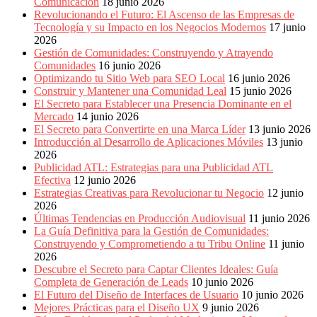
Comunicación
18 junio 2026
Revolucionando el Futuro: El Ascenso de las Empresas de
Tecnología y su Impacto en los Negocios Modernos
17 junio
2026
Gestión de Comunidades: Construyendo y Atrayendo
Comunidades
16 junio 2026
Optimizando tu Sitio Web para SEO Local
16 junio 2026
Construir y Mantener una Comunidad Leal
15 junio 2026
El Secreto para Establecer una Presencia Dominante en el
Mercado
14 junio 2026
El Secreto para Convertirte en una Marca Líder
13 junio 2026
Introducción al Desarrollo de Aplicaciones Móviles
13 junio
2026
Publicidad ATL: Estrategias para una Publicidad ATL
Efectiva
12 junio 2026
Estrategias Creativas para Revolucionar tu Negocio
12 junio
2026
Últimas Tendencias en Producción Audiovisual
11 junio 2026
La Guía Definitiva para la Gestión de Comunidades:
Construyendo y Comprometiendo a tu Tribu Online
11 junio
2026
Descubre el Secreto para Captar Clientes Ideales: Guía
Completa de Generación de Leads
10 junio 2026
El Futuro del Diseño de Interfaces de Usuario
10 junio 2026
Mejores Prácticas para el Diseño UX
9 junio 2026