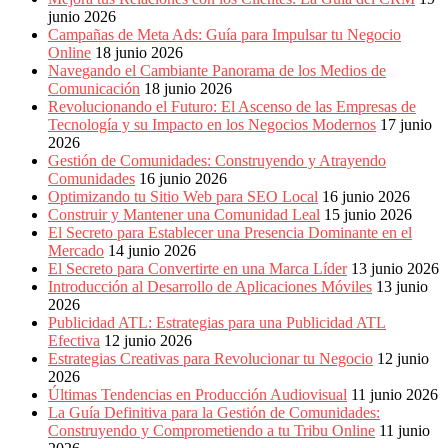
junio 2026
Campañas de Meta Ads: Guía para Impulsar tu Negocio
Online
18 junio 2026
Navegando el Cambiante Panorama de los Medios de
Comunicación
18 junio 2026
Revolucionando el Futuro: El Ascenso de las Empresas de
Tecnología y su Impacto en los Negocios Modernos
17 junio
2026
Gestión de Comunidades: Construyendo y Atrayendo
Comunidades
16 junio 2026
Optimizando tu Sitio Web para SEO Local
16 junio 2026
Construir y Mantener una Comunidad Leal
15 junio 2026
El Secreto para Establecer una Presencia Dominante en el
Mercado
14 junio 2026
El Secreto para Convertirte en una Marca Líder
13 junio 2026
Introducción al Desarrollo de Aplicaciones Móviles
13 junio
2026
Publicidad ATL: Estrategias para una Publicidad ATL
Efectiva
12 junio 2026
Estrategias Creativas para Revolucionar tu Negocio
12 junio
2026
Últimas Tendencias en Producción Audiovisual
11 junio 2026
La Guía Definitiva para la Gestión de Comunidades:
Construyendo y Comprometiendo a tu Tribu Online
11 junio