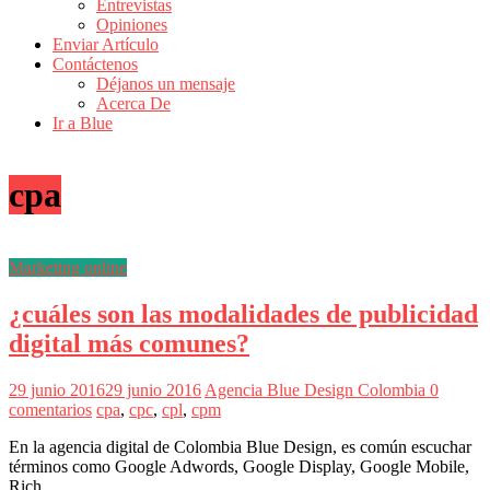
Entrevistas
Revistas
Opiniones
de
Enviar Artículo
Actualidad
Contáctenos
Déjanos un mensaje
en
Acerca De
Colombia
Ir a Blue
Revista
iBlue
cpa
Marketing
|
Magazine
de
Marketing online
Publicidad,
Mercadeo
¿cuáles son las modalidades de publicidad
y
Medios
digital más comunes?
de
la
29 junio 2016
29 junio 2016
Agencia Blue Design Colombia
0
Agencia
comentarios
cpa
,
cpc
,
cpl
,
cpm
Blue
Design
En la agencia digital de Colombia Blue Design, es común escuchar
Colombia
términos como Google Adwords, Google Display, Google Mobile,
y
Rich