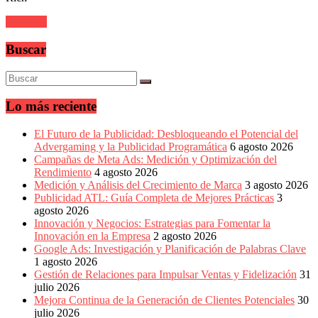
sus
filiales
Leer más
en
América
Buscar
Latina
|
Una
mirada
estratégica
Lo más reciente
y
versátil
El Futuro de la Publicidad: Desbloqueando el Potencial del
del
Advergaming y la Publicidad Programática
6 agosto 2026
Marketing
Campañas de Meta Ads: Medición y Optimización del
en
Rendimiento
4 agosto 2026
LATAM
Medición y Análisis del Crecimiento de Marca
3 agosto 2026
|
Publicidad ATL: Guía Completa de Mejores Prácticas
3
Bitácora
agosto 2026
social
Innovación y Negocios: Estrategias para Fomentar la
de
Innovación en la Empresa
2 agosto 2026
Mercadeo
Google Ads: Investigación y Planificación de Palabras Clave
Interactivo,
1 agosto 2026
Medios,
Gestión de Relaciones para Impulsar Ventas y Fidelización
31
Publicidad,
julio 2026
Marketing,
Mejora Continua de la Generación de Clientes Potenciales
30
Campañas
julio 2026