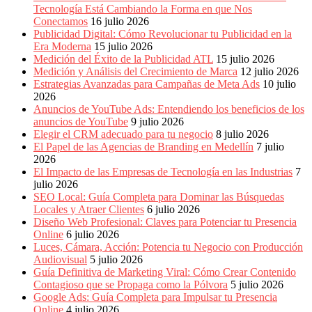
Eventos
Tecnología Está Cambiando la Forma en que Nos
de
Conectamos
16 julio 2026
Marketing,
Publicidad Digital: Cómo Revolucionar tu Publicidad en la
Mercadotecnia,
Era Moderna
15 julio 2026
Eventos
Medición del Éxito de la Publicidad ATL
15 julio 2026
Publicitarios,
Medición y Análisis del Crecimiento de Marca
12 julio 2026
Colecciónes,
Estrategias Avanzadas para Campañas de Meta Ads
10 julio
Marcas,
2026
Insigns,
Anuncios de YouTube Ads: Entendiendo los beneficios de los
TV,
anuncios de YouTube
9 julio 2026
Radio,
Elegir el CRM adecuado para tu negocio
8 julio 2026
Creatividad,
El Papel de las Agencias de Branding en Medellín
7 julio
SEO,
2026
SEM,
El Impacto de las Empresas de Tecnología en las Industrias
7
Free
julio 2026
Press,
SEO Local: Guía Completa para Dominar las Búsquedas
RRPP,
Locales y Atraer Clientes
6 julio 2026
Spots,
Diseño Web Profesional: Claves para Potenciar tu Presencia
Comerciales,
Online
6 julio 2026
Periodismo,
Luces, Cámara, Acción: Potencia tu Negocio con Producción
Revistas,
Audiovisual
5 julio 2026
Magazines
Guía Definitiva de Marketing Viral: Cómo Crear Contenido
,
Contagioso que se Propaga como la Pólvora
5 julio 2026
ATL,
Google Ads: Guía Completa para Impulsar tu Presencia
BTL,
Online
4 julio 2026