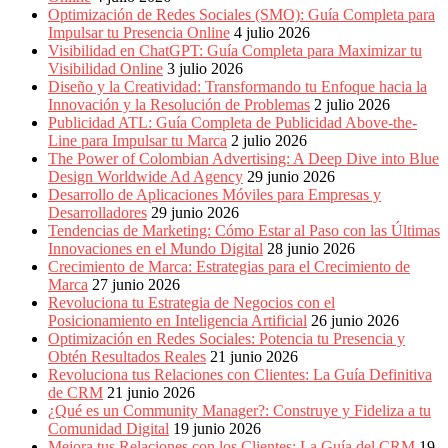
Periódicos
Optimización de Redes Sociales (SMO): Guía Completa para
y
Impulsar tu Presencia Online
4 julio 2026
Producción
Visibilidad en ChatGPT: Guía Completa para Maximizar tu
Gráfica
Visibilidad Online
3 julio 2026
en
Diseño y la Creatividad: Transformando tu Enfoque hacia la
Colombia.
Innovación y la Resolución de Problemas
2 julio 2026
Publicidad ATL: Guía Completa de Publicidad Above-the-
Line para Impulsar tu Marca
2 julio 2026
The Power of Colombian Advertising: A Deep Dive into Blue
Design Worldwide Ad Agency
29 junio 2026
Desarrollo de Aplicaciones Móviles para Empresas y
Desarrolladores
29 junio 2026
Tendencias de Marketing: Cómo Estar al Paso con las Últimas
Innovaciones en el Mundo Digital
28 junio 2026
Crecimiento de Marca: Estrategias para el Crecimiento de
Marca
27 junio 2026
Revoluciona tu Estrategia de Negocios con el
Posicionamiento en Inteligencia Artificial
26 junio 2026
Optimización en Redes Sociales: Potencia tu Presencia y
Obtén Resultados Reales
21 junio 2026
Revoluciona tus Relaciones con Clientes: La Guía Definitiva
de CRM
21 junio 2026
¿Qué es un Community Manager?: Construye y Fideliza a tu
Comunidad Digital
19 junio 2026
Mejora tus Relaciones con los Clientes: La Guía del CRM
19