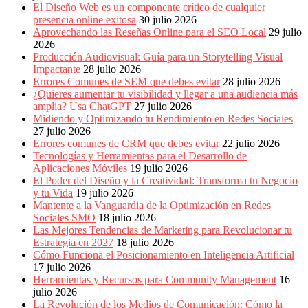
Publicitarias,
El Diseño Web es un componente crítico de cualquier
Agencias,
presencia online exitosa
30 julio 2026
Empresas,
Aprovechando las Reseñas Online para el SEO Local
29 julio
Negocios,
2026
Tendencias,
Producción Audiovisual: Guía para un Storytelling Visual
Trendings,
Impactante
28 julio 2026
Dinero,
Errores Comunes de SEM que debes evitar
28 julio 2026
Economía,
¿Quieres aumentar tu visibilidad y llegar a una audiencia más
Diseño
amplia? Usa ChatGPT
27 julio 2026
Web,
Midiendo y Optimizando tu Rendimiento en Redes Sociales
Móviles,
27 julio 2026
Estrategias
Errores comunes de CRM que debes evitar
22 julio 2026
Digitales,
Tecnologías y Herramientas para el Desarrollo de
Estrategias
Aplicaciones Móviles
19 julio 2026
Publicitarias,
El Poder del Diseño y la Creatividad: Transforma tu Negocio
Alianzas,
y tu Vida
19 julio 2026
Clientes,
Mantente a la Vanguardia de la Optimización en Redes
Innovación,
Sociales SMO
18 julio 2026
Tecnología,
Las Mejores Tendencias de Marketing para Revolucionar tu
Noticias,
Estrategia en 2027
18 julio 2026
Artículos,
Cómo Funciona el Posicionamiento en Inteligencia Artificial
Gente,
17 julio 2026
Contenidos
Herramientas y Recursos para Community Management
16
de
julio 2026
Calidad,
La Revolución de los Medios de Comunicación: Cómo la