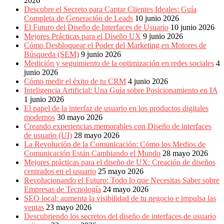
2026
Descubre el Secreto para Captar Clientes Ideales: Guía
Completa de Generación de Leads
10 junio 2026
El Futuro del Diseño de Interfaces de Usuario
10 junio 2026
Mejores Prácticas para el Diseño UX
9 junio 2026
Cómo Desbloquear el Poder del Marketing en Motores de
Búsqueda (SEM)
9 junio 2026
Medición y seguimiento de la optimización en redes sociales
4
junio 2026
Cómo medir el éxito de tu CRM
4 junio 2026
Inteligencia Artificial: Una Guía sobre Posicionamiento en IA
1 junio 2026
El papel de la interfaz de usuario en los productos digitales
modernos
30 mayo 2026
Creando experiencias memorables con Diseño de interfaces
de usuario (UI)
28 mayo 2026
La Revolución de la Comunicación: Cómo los Medios de
Comunicación Están Cambiando el Mundo
28 mayo 2026
Mejores prácticas para el diseño de UX: Creación de diseños
centrados en el usuario
25 mayo 2026
Revolucionando el Futuro: Todo lo que Necesitas Saber sobre
Empresas de Tecnología
24 mayo 2026
SEO local: aumenta la visibilidad de tu negocio e impulsa las
ventas
23 mayo 2026
Descubriendo los secretos del diseño de interfaces de usuario