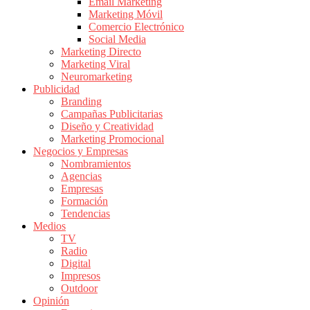
|
Email Marketing
Marketing Móvil
Revistas
Comercio Electrónico
de
Social Media
Publicidad
Marketing Directo
en
Marketing Viral
Colombia
Neuromarketing
Publicidad
|
Branding
Magazine
Campañas Publicitarias
de
Diseño y Creatividad
Publicidad
Marketing Promocional
Negocios y Empresas
y
Nombramientos
Marketing
Agencias
|
Empresas
Noticias
Formación
de
Tendencias
Medios
Actualidad
TV
y
Radio
Mercadeo
Digital
en
Impresos
Outdoor
Colombia
Opinión
|