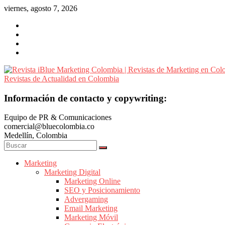
Saltar
viernes, agosto 7, 2026
al
contenido
Revista
Información de contacto y copywriting:
iBlue
Equipo de PR & Comunicaciones
Marketing
comercial@bluecolombia.co
Colombia
Medellín, Colombia
|
Revistas
de
Marketing
Marketing Digital
Marketing
Marketing Online
en
SEO y Posicionamiento
Colombia
Advergaming
|
Email Marketing
Marketing Móvil
Revistas