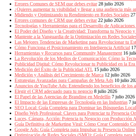
Empresas,
Errores Comunes de SEM que debes evitar
28 julio 2026
Negocios,
¿Quieres aumentar tu visibilidad y llegar a una audiencia má
Tendencias,
Midiendo y Optimizando tu Rendimiento en Redes Sociales
27
Trendings,
Errores comunes de CRM que debes evitar
22 julio 2026
Dinero,
Tecnologías y Herramientas para el Desarrollo de Aplicaciones
Economía,
El Poder del Diseño y la Creatividad: Transforma tu Negocio y
Diseño
Mantente a la Vanguardia de la Optimización en Redes Socia
Web,
Las Mejores Tendencias de Marketing para Revolucionar tu Est
Móviles,
Cómo Funciona el Posicionamiento en Inteligencia Artificial
17
Estrategias
Herramientas y Recursos para Community Management
16 jul
Digitales,
La Revolución de los Medios de Comunicación: Cómo la Tecn
Estrategias
Publicidad Digital: Cómo Revolucionar tu Publicidad en la Er
Publicitarias,
Medición del Éxito de la Publicidad ATL
15 julio 2026
Alianzas,
Medición y Análisis del Crecimiento de Marca
12 julio 2026
Clientes,
Estrategias Avanzadas para Campañas de Meta Ads
10 julio 2
Innovación,
Anuncios de YouTube Ads: Entendiendo los beneficios de los
Tecnología,
Elegir el CRM adecuado para tu negocio
8 julio 2026
Noticias,
El Papel de las Agencias de Branding en Medellín
7 julio 2026
Artículos,
El Impacto de las Empresas de Tecnología en las Industrias
7 j
Gente,
SEO Local: Guía Completa para Dominar las Búsquedas Locale
Contenidos
Diseño Web Profesional: Claves para Potenciar tu Presencia On
de
Luces, Cámara, Acción: Potencia tu Negocio con Producción A
Calidad,
Guía Definitiva de Marketing Viral: Cómo Crear Contenido Co
Eventos
Google Ads: Guía Completa para Impulsar tu Presencia Online
de
Optimización de Redes Sociales (SMO): Guía Completa para Im