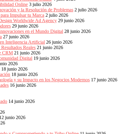
bilidad Online
3 julio 2026
nnovación y la Resolución de Problemas
2 julio 2026
para Impulsar tu Marca
2 julio 2026
e Design Worldwide Ad Agency
29 junio 2026
adores
29 junio 2026
Innovaciones en el Mundo Digital
28 junio 2026
a
27 junio 2026
 Inteligencia Artificial
26 junio 2026
n Resultados Reales
21 junio 2026
 de CRM
21 junio 2026
omunidad Digital
19 junio 2026
unio 2026
18 junio 2026
ación
18 junio 2026
nología y su Impacto en los Negocios Modernos
17 junio 2026
dades
16 junio 2026
cado
14 junio 2026
026
12 junio 2026
026
endo y Comprometiendo a tu Tribu Online
11 junio 2026