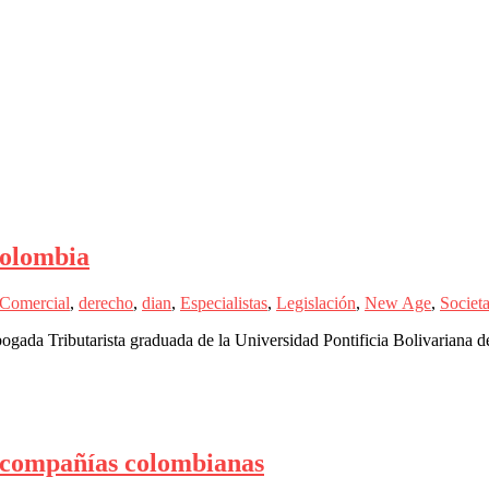
Colombia
Comercial
,
derecho
,
dian
,
Especialistas
,
Legislación
,
New Age
,
Societa
da Tributarista graduada de la Universidad Pontificia Bolivariana d
s compañías colombianas