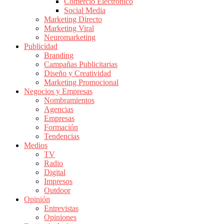
Comercio Electrónico
de
Social Media
Publicidad
Marketing Directo
en
Marketing Viral
Colombia
Neuromarketing
Publicidad
|
Branding
Magazine
Campañas Publicitarias
de
Diseño y Creatividad
Publicidad
Marketing Promocional
Negocios y Empresas
y
Nombramientos
Marketing
Agencias
|
Empresas
Noticias
Formación
de
Tendencias
Medios
Actualidad
TV
y
Radio
Mercadeo
Digital
en
Impresos
Outdoor
Colombia
Opinión
|
Entrevistas
Revistas
Opiniones