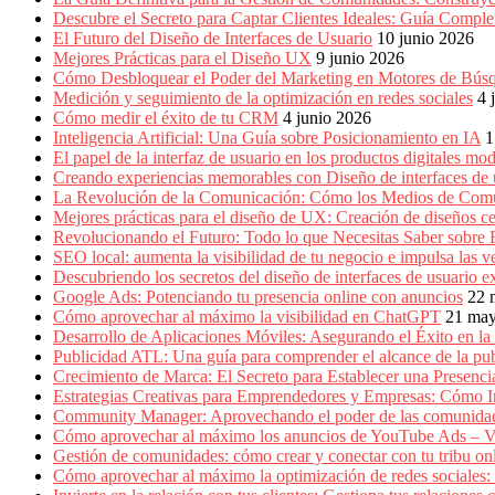
Producción
Descubre el Secreto para Captar Clientes Ideales: Guía Compl
Gráfica
El Futuro del Diseño de Interfaces de Usuario
10 junio 2026
en
Mejores Prácticas para el Diseño UX
9 junio 2026
Colombia.
Cómo Desbloquear el Poder del Marketing en Motores de Bú
Medición y seguimiento de la optimización en redes sociales
4 
Cómo medir el éxito de tu CRM
4 junio 2026
Inteligencia Artificial: Una Guía sobre Posicionamiento en IA
1
El papel de la interfaz de usuario en los productos digitales mo
Creando experiencias memorables con Diseño de interfaces de 
La Revolución de la Comunicación: Cómo los Medios de Com
Mejores prácticas para el diseño de UX: Creación de diseños ce
Revolucionando el Futuro: Todo lo que Necesitas Saber sobre
SEO local: aumenta la visibilidad de tu negocio e impulsa las v
Descubriendo los secretos del diseño de interfaces de usuario e
Google Ads: Potenciando tu presencia online con anuncios
22 
Cómo aprovechar al máximo la visibilidad en ChatGPT
21 ma
Desarrollo de Aplicaciones Móviles: Asegurando el Éxito en la 
Publicidad ATL: Una guía para comprender el alcance de la publ
Crecimiento de Marca: El Secreto para Establecer una Presenc
Estrategias Creativas para Emprendedores y Empresas: Cómo 
Community Manager: Aprovechando el poder de las comunidad
Cómo aprovechar al máximo los anuncios de YouTube Ads – V
Gestión de comunidades: cómo crear y conectar con tu tribu on
Cómo aprovechar al máximo la optimización de redes sociales: