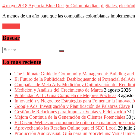
en
4 mayo 2018
Agencia Blue Design Colombia
dian
,
digitales
,
electrón
América
Latina
A menos de un año para que las compañías colombianas implementen de
|
Una
Leer más
mirada
estratégica
Buscar
y
versátil
del
Marketing
en
Lo más reciente
LATAM
|
The Ultimate Guide to Community Management: Building and 
Bitácora
El Futuro de la Publicidad: Desbloqueando el Potencial del Ad
social
Campañas de Meta Ads: Medición y Optimización del Rendimi
de
Medición y Análisis del Crecimiento de Marca
3 agosto 2026
Mercadeo
Publicidad ATL: Guía Completa de Mejores Prácticas
3 agosto
Interactivo,
Innovación y Negocios: Estrategias para Fomentar la Innovaci
Medios,
Google Ads: Investigación y Planificación de Palabras Clave
1
Publicidad,
Gestión de Relaciones para Impulsar Ventas y Fidelización
31 j
Marketing,
Mejora Continua de la Generación de Clientes Potenciales
30 j
Campañas
El Diseño Web es un componente crítico de cualquier presencia
Publicitarias,
Aprovechando las Reseñas Online para el SEO Local
29 julio
Agencias,
Producción Audiovisual: Guía para un Storytelling Visual Impa