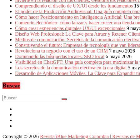
Invierte en la relación con tus clientes: Gestiona tus relacion
Comprendiendo el diseño de UX/UI desde los fundamentos
15
El poder de la Producción Audiovisual: Una guía completa para
Cómo hacer Posicionamiento en Inteligencia Artificial: Una b
Comercio electrónico: cómo lanzar y hacer crecer una tienda on
Cómo crear experiencias digitales UX/UI excepcionales
9 may
Diseño Web Profesional: La Clave para Atraer y Retener Cliente
Medios de comunicación: Secretos de la comunicación efectiva e
Construyendo el futuro: Empresas de tecnología que van lidera
Revoluciona tu negocio con el uso de un CRM
7 mayo 2026
Dominando las búsquedas locales: SEO local
6 mayo 2026
Visibilidad en ChatGPT: Una guía completa para maximizar la vi
Los secretos de la comunicación efectiva en la era digital
5 may
Desarrollo de Aplicaciones Móviles: La Clave para Expandir tu
Buscar
Copyright © 2026
Revista iBlue Marketing Colombia | Revistas de M