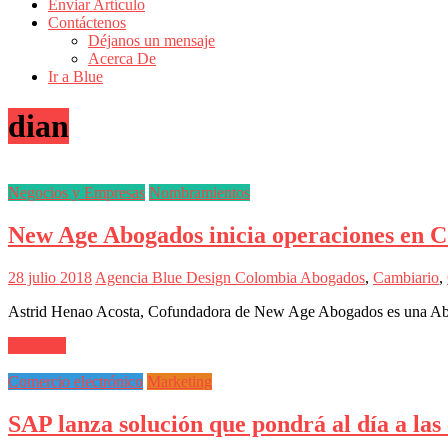
de
Enviar Artículo
Actualidad
Contáctenos
Déjanos un mensaje
en
Acerca De
Colombia
Ir a Blue
Revista
dian
iBlue
Marketing
|
Magazine
Negocios y Empresas
Nombramientos
de
Publicidad,
New Age Abogados inicia operaciones en 
Mercadeo
y
Medios
28 julio 2018
Agencia Blue Design Colombia
Abogados
,
Cambiario
,
de
la
Astrid Henao Acosta, Cofundadora de New Age Abogados es una Aboga
Agencia
Blue
Leer más
Design
Colombia
Comercio electrónico
Marketing
y
sus
SAP lanza solución que pondrá al día a la
filiales