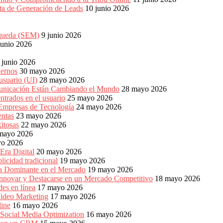
eta de Generación de Leads
10 junio 2026
squeda (SEM)
9 junio 2026
junio 2026
 junio 2026
dernos
30 mayo 2026
usuario (UI)
28 mayo 2026
unicación Están Cambiando el Mundo
28 mayo 2026
ntrados en el usuario
25 mayo 2026
 Empresas de Tecnología
24 mayo 2026
entas
23 mayo 2026
xitosas
22 mayo 2026
mayo 2026
yo 2026
Era Digital
20 mayo 2026
icidad tradicional
19 mayo 2026
ia Dominante en el Mercado
19 mayo 2026
Innovar y Destacarse en un Mercado Competitivo
18 mayo 2026
es en línea
17 mayo 2026
ideo Marketing
17 mayo 2026
line
16 mayo 2026
 Social Media Optimization
16 mayo 2026