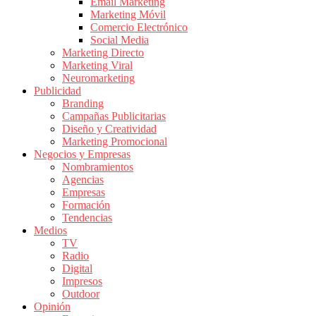
|
Email Marketing
Marketing Móvil
Revistas
Comercio Electrónico
de
Social Media
Publicidad
Marketing Directo
en
Marketing Viral
Colombia
Neuromarketing
Publicidad
|
Branding
Magazine
Campañas Publicitarias
de
Diseño y Creatividad
Publicidad
Marketing Promocional
Negocios y Empresas
y
Nombramientos
Marketing
Agencias
|
Empresas
Noticias
Formación
de
Tendencias
Medios
Actualidad
TV
y
Radio
Mercadeo
Digital
en
Impresos
Outdoor
Colombia
Opinión
|