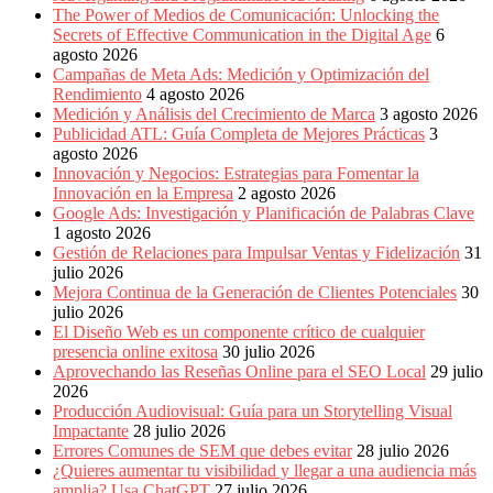
Publicitarias,
The Power of Medios de Comunicación: Unlocking the
Agencias,
Secrets of Effective Communication in the Digital Age
6
Empresas,
agosto 2026
Negocios,
Campañas de Meta Ads: Medición y Optimización del
Tendencias,
Rendimiento
4 agosto 2026
Trendings,
Medición y Análisis del Crecimiento de Marca
3 agosto 2026
Dinero,
Publicidad ATL: Guía Completa de Mejores Prácticas
3
Economía,
agosto 2026
Diseño
Innovación y Negocios: Estrategias para Fomentar la
Web,
Innovación en la Empresa
2 agosto 2026
Móviles,
Google Ads: Investigación y Planificación de Palabras Clave
Estrategias
1 agosto 2026
Digitales,
Gestión de Relaciones para Impulsar Ventas y Fidelización
31
Estrategias
julio 2026
Publicitarias,
Mejora Continua de la Generación de Clientes Potenciales
30
Alianzas,
julio 2026
Clientes,
El Diseño Web es un componente crítico de cualquier
Innovación,
presencia online exitosa
30 julio 2026
Tecnología,
Aprovechando las Reseñas Online para el SEO Local
29 julio
Noticias,
2026
Artículos,
Producción Audiovisual: Guía para un Storytelling Visual
Gente,
Impactante
28 julio 2026
Contenidos
Errores Comunes de SEM que debes evitar
28 julio 2026
de
¿Quieres aumentar tu visibilidad y llegar a una audiencia más
Calidad,
amplia? Usa ChatGPT
27 julio 2026