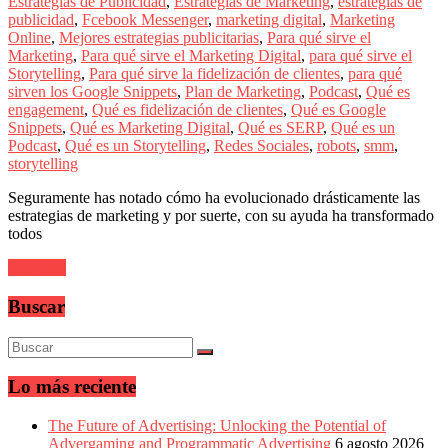
sus
Estrategias de Publicidad
,
Estrategias de Marketing
,
estrategias de
filiales
publicidad
,
Fcebook Messenger
,
marketing digital
,
Marketing
en
Online
,
Mejores estrategias publicitarias
,
Para qué sirve el
América
Marketing
,
Para qué sirve el Marketing Digital
,
para qué sirve el
Latina
Storytelling
,
Para qué sirve la fidelización de clientes
,
para qué
|
sirven los Google Snippets
,
Plan de Marketing
,
Podcast
,
Qué es
Una
engagement
,
Qué es fidelización de clientes
,
Qué es Google
mirada
Snippets
,
Qué es Marketing Digital
,
Qué es SERP
,
Qué es un
estratégica
Podcast
,
Qué es un Storytelling
,
Redes Sociales
,
robots
,
smm
,
y
storytelling
versátil
Seguramente has notado cómo ha evolucionado drásticamente las
del
estrategias de marketing y por suerte, con su ayuda ha transformado
Marketing
todos
en
LATAM
Leer más
|
Bitácora
Buscar
social
de
Mercadeo
Interactivo,
Medios,
Lo más reciente
Publicidad,
Marketing,
The Future of Advertising: Unlocking the Potential of
Campañas
Advergaming and Programmatic Advertising
6 agosto 2026