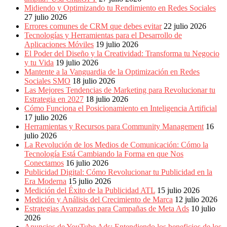
Eventos
Midiendo y Optimizando tu Rendimiento en Redes Sociales
de
27 julio 2026
Marketing,
Errores comunes de CRM que debes evitar
22 julio 2026
Mercadotecnia,
Tecnologías y Herramientas para el Desarrollo de
Eventos
Aplicaciones Móviles
19 julio 2026
Publicitarios,
El Poder del Diseño y la Creatividad: Transforma tu Negocio
Colecciónes,
y tu Vida
19 julio 2026
Marcas,
Mantente a la Vanguardia de la Optimización en Redes
Insigns,
Sociales SMO
18 julio 2026
TV,
Las Mejores Tendencias de Marketing para Revolucionar tu
Radio,
Estrategia en 2027
18 julio 2026
Creatividad,
Cómo Funciona el Posicionamiento en Inteligencia Artificial
SEO,
17 julio 2026
SEM,
Herramientas y Recursos para Community Management
16
Free
julio 2026
Press,
La Revolución de los Medios de Comunicación: Cómo la
RRPP,
Tecnología Está Cambiando la Forma en que Nos
Spots,
Conectamos
16 julio 2026
Comerciales,
Publicidad Digital: Cómo Revolucionar tu Publicidad en la
Periodismo,
Era Moderna
15 julio 2026
Revistas,
Medición del Éxito de la Publicidad ATL
15 julio 2026
Magazines
Medición y Análisis del Crecimiento de Marca
12 julio 2026
,
Estrategias Avanzadas para Campañas de Meta Ads
10 julio
ATL,
2026
BTL,
Anuncios de YouTube Ads: Entendiendo los beneficios de los