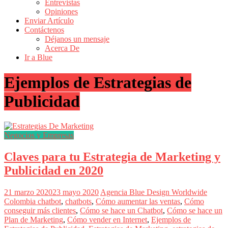
Entrevistas
Revistas
Opiniones
de
Enviar Artículo
Actualidad
Contáctenos
Déjanos un mensaje
en
Acerca De
Colombia
Ir a Blue
Revista
Ejemplos de Estrategias de
iBlue
Marketing
Publicidad
|
Magazine
de
Publicidad,
Negocios y Empresas
Mercadeo
y
Claves para tu Estrategia de Marketing y
Medios
de
Publicidad en 2020
la
Agencia
Blue
21 marzo 2020
23 mayo 2020
Agencia Blue Design Worldwide
Design
Colombia
chatbot
,
chatbots
,
Cómo aumentar las ventas
,
Cómo
Colombia
conseguir más clientes
,
Cómo se hace un Chatbot
,
Cómo se hace un
y
Plan de Marketing
,
Cómo vender en Internet
,
Ejemplos de