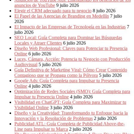
Periódicos
anuncios de YouTube
9 julio 2026
y
Elegir el CRM adecuado para tu negocio
8 julio 2026
Producción
El Papel de las Agencias de Branding en Medellín
7 julio
Gráfica
2026
en
El Impacto de las Empresas de Tecnología en las Industrias
7
Colombia.
julio 2026
SEO Local: Guía Completa para Dominar las Búsquedas
Locales y Atraer Clientes
6 julio 2026
Diseño Web Profesional: Claves para Potenciar tu Presencia
Online
6 julio 2026
Luces, Cámara, Acción: Potencia tu Negocio con Producción
Audiovisual
5 julio 2026
Guía Definitiva de Marketing Viral: Cómo Crear Contenido
Contagioso que se Propaga como la Pólvora
5 julio 2026
Google Ads: Guía Completa para Impulsar tu Presencia
Online
4 julio 2026
Optimización de Redes Sociales (SMO): Guía Completa para
Impulsar tu Presencia Online
4 julio 2026
Visibilidad en ChatGPT: Guía Completa para Maximizar tu
Visibilidad Online
3 julio 2026
Diseño y la Creatividad: Transformando tu Enfoque hacia la
Innovación y la Resolución de Problemas
2 julio 2026
Publicidad ATL: Guía Completa de Publicidad Above-the-
Line para Impulsar tu Marca
2 julio 2026