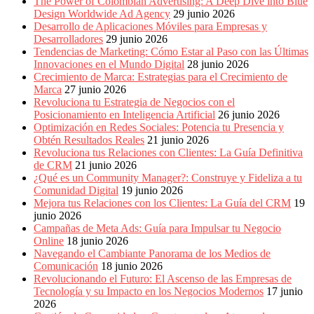
The Power of Colombian Advertising: A Deep Dive into Blue
Design Worldwide Ad Agency
29 junio 2026
Desarrollo de Aplicaciones Móviles para Empresas y
Desarrolladores
29 junio 2026
Tendencias de Marketing: Cómo Estar al Paso con las Últimas
Innovaciones en el Mundo Digital
28 junio 2026
Crecimiento de Marca: Estrategias para el Crecimiento de
Marca
27 junio 2026
Revoluciona tu Estrategia de Negocios con el
Posicionamiento en Inteligencia Artificial
26 junio 2026
Optimización en Redes Sociales: Potencia tu Presencia y
Obtén Resultados Reales
21 junio 2026
Revoluciona tus Relaciones con Clientes: La Guía Definitiva
de CRM
21 junio 2026
¿Qué es un Community Manager?: Construye y Fideliza a tu
Comunidad Digital
19 junio 2026
Mejora tus Relaciones con los Clientes: La Guía del CRM
19
junio 2026
Campañas de Meta Ads: Guía para Impulsar tu Negocio
Online
18 junio 2026
Navegando el Cambiante Panorama de los Medios de
Comunicación
18 junio 2026
Revolucionando el Futuro: El Ascenso de las Empresas de
Tecnología y su Impacto en los Negocios Modernos
17 junio
2026