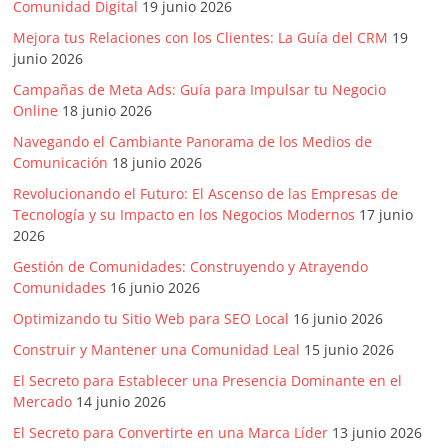
Comunidad Digital
19 junio 2026
Artículos,
Mejora tus Relaciones con los Clientes: La Guía del CRM
19
Gente,
junio 2026
Contenidos
de
Campañas de Meta Ads: Guía para Impulsar tu Negocio
Online
18 junio 2026
Calidad,
Eventos
Navegando el Cambiante Panorama de los Medios de
de
Comunicación
18 junio 2026
Marketing,
Revolucionando el Futuro: El Ascenso de las Empresas de
Mercadotecnia,
Tecnología y su Impacto en los Negocios Modernos
17 junio
Eventos
2026
Publicitarios,
Gestión de Comunidades: Construyendo y Atrayendo
Colecciónes,
Comunidades
16 junio 2026
Marcas,
Optimizando tu Sitio Web para SEO Local
16 junio 2026
Insigns,
Construir y Mantener una Comunidad Leal
15 junio 2026
TV,
Radio,
El Secreto para Establecer una Presencia Dominante en el
Creatividad,
Mercado
14 junio 2026
SEO,
El Secreto para Convertirte en una Marca Líder
13 junio 2026