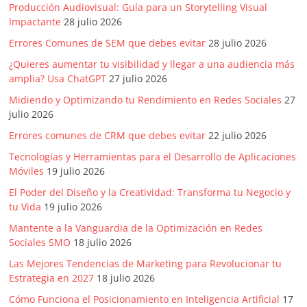
|
Producción Audiovisual: Guía para un Storytelling Visual
Impactante
28 julio 2026
Revistas
Errores Comunes de SEM que debes evitar
28 julio 2026
¿Quieres aumentar tu visibilidad y llegar a una audiencia más
de
amplia? Usa ChatGPT
27 julio 2026
Midiendo y Optimizando tu Rendimiento en Redes Sociales
27
Actualidad
julio 2026
Errores comunes de CRM que debes evitar
22 julio 2026
en
Tecnologías y Herramientas para el Desarrollo de Aplicaciones
Móviles
19 julio 2026
Colombia
El Poder del Diseño y la Creatividad: Transforma tu Negocio y
tu Vida
19 julio 2026
Revista
Mantente a la Vanguardia de la Optimización en Redes
iBlue
Sociales SMO
18 julio 2026
Marketing
Las Mejores Tendencias de Marketing para Revolucionar tu
|
Estrategia en 2027
18 julio 2026
Magazine
Cómo Funciona el Posicionamiento en Inteligencia Artificial
17
de