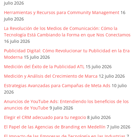
julio 2026
Publicidad,
Mercadeo
Herramientas y Recursos para Community Management
16
julio 2026
y
Medios
La Revolución de los Medios de Comunicación: Cómo la
de
Tecnología Está Cambiando la Forma en que Nos Conectamos
16 julio 2026
la
Agencia
Publicidad Digital: Cómo Revolucionar tu Publicidad en la Era
Blue
Moderna
15 julio 2026
Design
Medición del Éxito de la Publicidad ATL
15 julio 2026
Colombia
Medición y Análisis del Crecimiento de Marca
12 julio 2026
y
sus
Estrategias Avanzadas para Campañas de Meta Ads
10 julio
2026
filiales
en
Anuncios de YouTube Ads: Entendiendo los beneficios de los
América
anuncios de YouTube
9 julio 2026
Latina
Elegir el CRM adecuado para tu negocio
8 julio 2026
|
El Papel de las Agencias de Branding en Medellín
7 julio 2026
Una
El Impacto de las Empresas de Tecnología en las Industrias
7