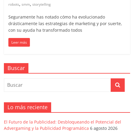
en
,
,
robots
smm
storytelling
Colombia
Seguramente has notado cómo ha evolucionado
drásticamente las estrategias de marketing y por suerte,
con su ayuda ha transformado todos
|
Leer más
Magazine
de
Buscar
Publicidad
y
Lo más reciente
Marketing
El Futuro de la Publicidad: Desbloqueando el Potencial del
Advergaming y la Publicidad Programática
6 agosto 2026