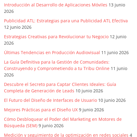
SEM,
Introducción al Desarrollo de Aplicaciones Móviles
13 junio
Free
2026
Press,
Publicidad ATL: Estrategias para una Publicidad ATL Efectiva
RRPP,
12 junio 2026
Spots,
Comerciales,
Estrategias Creativas para Revolucionar tu Negocio
12 junio
2026
Periodismo,
Revistas,
Últimas Tendencias en Producción Audiovisual
11 junio 2026
Magazines
La Guía Definitiva para la Gestión de Comunidades:
,
Construyendo y Comprometiendo a tu Tribu Online
11 junio
ATL,
2026
BTL,
Descubre el Secreto para Captar Clientes Ideales: Guía
Periódicos
Completa de Generación de Leads
10 junio 2026
y
El Futuro del Diseño de Interfaces de Usuario
10 junio 2026
Producción
Mejores Prácticas para el Diseño UX
9 junio 2026
Gráfica
en
Cómo Desbloquear el Poder del Marketing en Motores de
Colombia.
Búsqueda (SEM)
9 junio 2026
Medición y seguimiento de la optimización en redes sociales
4