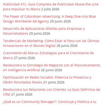
Agencias,
Publicidad ATL: Guía Completa de Publicidad Above-the-Line
Empresas,
para Impulsar tu Marca
2 julio 2026
Negocios,
The Power of Colombian Advertising: A Deep Dive into Blue
Tendencias,
Design Worldwide Ad Agency
29 junio 2026
Trendings,
Desarrollo de Aplicaciones Móviles para Empresas y
Dinero,
Desarrolladores
29 junio 2026
Economía,
Tendencias de Marketing: Cómo Estar al Paso con las Últimas
Diseño
Innovaciones en el Mundo Digital
28 junio 2026
Web,
Móviles,
Crecimiento de Marca: Estrategias para el Crecimiento de
Marca
27 junio 2026
Estrategias
Digitales,
Revoluciona tu Estrategia de Negocios con el Posicionamiento
Estrategias
en Inteligencia Artificial
26 junio 2026
Publicitarias,
Optimización en Redes Sociales: Potencia tu Presencia y
Alianzas,
Obtén Resultados Reales
21 junio 2026
Clientes,
Revoluciona tus Relaciones con Clientes: La Guía Definitiva de
Innovación,
CRM
21 junio 2026
Tecnología,
¿Qué es un Community Manager?: Construye y Fideliza a tu
Noticias,