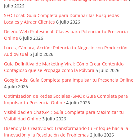
mirada
julio 2026
estratégica
y
SEO Local: Guía Completa para Dominar las Búsquedas
Locales y Atraer Clientes
6 julio 2026
versátil
del
Diseño Web Profesional: Claves para Potenciar tu Presencia
Marketing
Online
6 julio 2026
en
Luces, Cámara, Acción: Potencia tu Negocio con Producción
LATAM
Audiovisual
5 julio 2026
|
Guía Definitiva de Marketing Viral: Cómo Crear Contenido
Bitácora
Contagioso que se Propaga como la Pólvora
5 julio 2026
social
Google Ads: Guía Completa para Impulsar tu Presencia Online
de
4 julio 2026
Mercadeo
Optimización de Redes Sociales (SMO): Guía Completa para
Interactivo,
Impulsar tu Presencia Online
4 julio 2026
Medios,
Publicidad,
Visibilidad en ChatGPT: Guía Completa para Maximizar tu
Visibilidad Online
3 julio 2026
Marketing,
Campañas
Diseño y la Creatividad: Transformando tu Enfoque hacia la
Publicitarias,
Innovación y la Resolución de Problemas
2 julio 2026