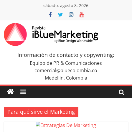
Saltar
sábado, agosto 8, 2026
al
contenido
Revista
iBlue
Información de contacto y copywriting:
Equipo de PR & Comunicaciones
Marketing
comercial@bluecolombia.co
Medellín, Colombia
Colombia
|
Para qué sirve el Marketing
Revistas