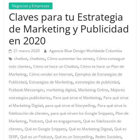
de
Negocios y Empresas
Claves para tu Estrategia
Marketing
de Marketing y Publicidad
en 2020
en
21 marzo 2020
Agencia Blue Design Worldwide Colombia
Colombia
,
,
,
chatbot
chatbots
Cómo aumentar las ventas
Cómo conseguir
,
,
más clientes
Cómo se hace un Chatbot
Cómo se hace un Plan de
|
,
,
Marketing
Cómo vender en Internet
Ejemplos de Estrategias de
,
,
,
Publicidad
Estrategias de Marketing
estrategias de publicidad
Revistas
,
,
,
Fcebook Messenger
marketing digital
Marketing Online
Mejores
,
,
estrategias publicitarias
Para qué sirve el Marketing
Para qué sirve
,
,
de
el Marketing Digital
para qué sirve el Storytelling
Para qué sirve la
,
,
fidelización de clientes
para qué sirven los Google Snippets
Plan de
,
,
,
Marketing
Podcast
Qué es engagement
Qué es fidelización de
Publicidad
,
,
,
clientes
Qué es Google Snippets
Qué es Marketing Digital
Qué es
,
,
,
,
SERP
Qué es un Podcast
Qué es un Storytelling
Redes Sociales