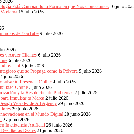
io 2026
ología Está Cambiando la Forma en que Nos Conectamos
16 julio 202
a Moderna
15 julio 2026
026
 anuncios de YouTube
9 julio 2026
ulio 2026
s y Atraer Clientes
6 julio 2026
line
6 julio 2026
udiovisual
5 julio 2026
ntagioso que se Propaga como la Pólvora
5 julio 2026
4 julio 2026
pulsar tu Presencia Online
4 julio 2026
bilidad Online
3 julio 2026
nnovación y la Resolución de Problemas
2 julio 2026
para Impulsar tu Marca
2 julio 2026
e Design Worldwide Ad Agency
29 junio 2026
adores
29 junio 2026
Innovaciones en el Mundo Digital
28 junio 2026
a
27 junio 2026
 Inteligencia Artificial
26 junio 2026
n Resultados Reales
21 junio 2026