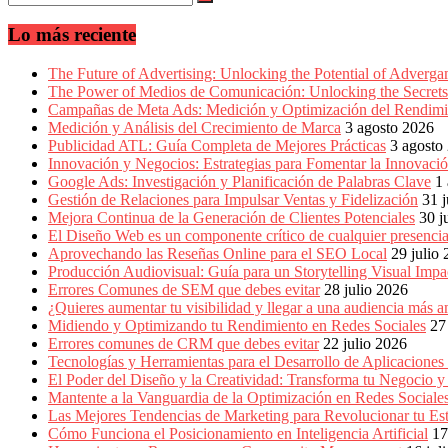
en
América
Lo más reciente
Latina
|
Una
The Future of Advertising: Unlocking the Potential of Adverg
mirada
The Power of Medios de Comunicación: Unlocking the Secrets 
estratégica
Campañas de Meta Ads: Medición y Optimización del Rendimi
y
Medición y Análisis del Crecimiento de Marca
3 agosto 2026
versátil
Publicidad ATL: Guía Completa de Mejores Prácticas
3 agosto
del
Innovación y Negocios: Estrategias para Fomentar la Innovaci
Marketing
Google Ads: Investigación y Planificación de Palabras Clave
1
en
Gestión de Relaciones para Impulsar Ventas y Fidelización
31 j
LATAM
Mejora Continua de la Generación de Clientes Potenciales
30 j
|
El Diseño Web es un componente crítico de cualquier presencia
Bitácora
Aprovechando las Reseñas Online para el SEO Local
29 julio
social
Producción Audiovisual: Guía para un Storytelling Visual Impa
de
Errores Comunes de SEM que debes evitar
28 julio 2026
Mercadeo
¿Quieres aumentar tu visibilidad y llegar a una audiencia má
Interactivo,
Midiendo y Optimizando tu Rendimiento en Redes Sociales
27
Medios,
Errores comunes de CRM que debes evitar
22 julio 2026
Publicidad,
Tecnologías y Herramientas para el Desarrollo de Aplicaciones
Marketing,
El Poder del Diseño y la Creatividad: Transforma tu Negocio y
Campañas
Mantente a la Vanguardia de la Optimización en Redes Socia
Publicitarias,
Las Mejores Tendencias de Marketing para Revolucionar tu Est
Agencias,
Cómo Funciona el Posicionamiento en Inteligencia Artificial
17