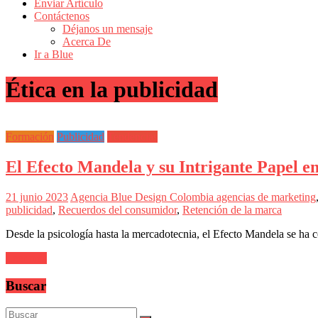
de
Enviar Artículo
Actualidad
Contáctenos
Déjanos un mensaje
en
Acerca De
Colombia
Ir a Blue
Revista
Ética en la publicidad
iBlue
Marketing
|
Magazine
Formación
Publicidad
Tendencias
de
Publicidad,
El Efecto Mandela y su Intrigante Papel en
Mercadeo
y
Medios
21 junio 2023
Agencia Blue Design Colombia
agencias de marketing
de
publicidad
,
Recuerdos del consumidor
,
Retención de la marca
la
Agencia
Desde la psicología hasta la mercadotecnia, el Efecto Mandela se ha 
Blue
Design
Leer más
Colombia
y
Buscar
sus
filiales