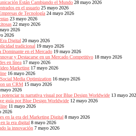
unicación Están Cambiando el Mundo
28 mayo 2026
ntrados en el usuario
25 mayo 2026
 Empresas de Tecnología
24 mayo 2026
entas
23 mayo 2026
xitosas
22 mayo 2026
mayo 2026
yo 2026
Era Digital
20 mayo 2026
icidad tradicional
19 mayo 2026
ia Dominante en el Mercado
19 mayo 2026
Innovar y Destacarse en un Mercado Competitivo
18 mayo 2026
es en línea
17 mayo 2026
ideo Marketing
17 mayo 2026
line
16 mayo 2026
 Social Media Optimization
16 mayo 2026
es con un CRM
15 mayo 2026
 mayo 2026
 potenciar tu narrativa visual por Blue Design Worldwide
13 mayo 20
reve guía por Blue Design Worldwide
12 mayo 2026
line
11 mayo 2026
o 2026
s en la era del Marketing Digital
8 mayo 2026
n la era digital
8 mayo 2026
ndo la innovación
7 mayo 2026