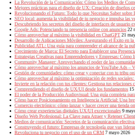
Producción
La Revolución de la Comunicación: Cómo los Medios de Com
Gráfica
Mejores prácticas para el diseño de UX: Creación de diseños ce
en
Revolucionando el Futuro: Todo lo que Necesitas Saber sobre
Colombia.
SEO local: aumenta la visibilidad de tu negocio e impulsa las v
Descubriendo los secretos del diseño de interfaces de usuario e
Google Ads: Potenciando tu presencia online con anuncios
22 
Cómo aprovechar al máximo la visibilidad en ChatGPT
21 ma
Desarrollo de Aplicaciones Móviles: Asegurando el Éxito en la 
Publicidad ATL: Una guía para comprender el alcance de la publ
Crecimiento de Marca: El Secreto para Establecer una Presenc
Estrategias Creativas para Emprendedores y Empresas: Cómo 
Community Manager: Aprovechando el poder de las comunidad
Cómo aprovechar al máximo los anuncios de YouTube Ads – V
Gestión de comunidades: cómo crear y conectar con tu tribu on
Cómo aprovechar al máximo la optimización de redes sociales:
Invierte en la relación con tus clientes: Gestiona tus relacion
Comprendiendo el diseño de UX/UI desde los fundamentos
15
El poder de la Producción Audiovisual: Una guía completa para
Cómo hacer Posicionamiento en Inteligencia Artificial: Una b
Comercio electrónico: cómo lanzar y hacer crecer una tienda on
Cómo crear experiencias digitales UX/UI excepcionales
9 may
Diseño Web Profesional: La Clave para Atraer y Retener Cliente
Medios de comunicación: Secretos de la comunicación efectiva e
Construyendo el futuro: Empresas de tecnología que van lidera
Revoluciona tu negocio con el uso de un CRM
7 mayo 2026