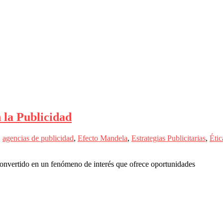
 la Publicidad
,
agencias de publicidad
,
Efecto Mandela
,
Estrategias Publicitarias
,
Étic
convertido en un fenómeno de interés que ofrece oportunidades