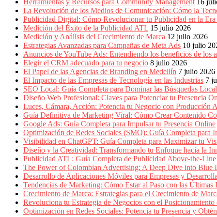
Empresas,
Herramientas y Recursos para Community Management
16 jul
Negocios,
La Revolución de los Medios de Comunicación: Cómo la Tecn
Tendencias,
Publicidad Digital: Cómo Revolucionar tu Publicidad en la Er
Trendings,
Medición del Éxito de la Publicidad ATL
15 julio 2026
Dinero,
Medición y Análisis del Crecimiento de Marca
12 julio 2026
Economía,
Estrategias Avanzadas para Campañas de Meta Ads
10 julio 2
Diseño
Anuncios de YouTube Ads: Entendiendo los beneficios de los
Web,
Elegir el CRM adecuado para tu negocio
8 julio 2026
Móviles,
El Papel de las Agencias de Branding en Medellín
7 julio 2026
Estrategias
El Impacto de las Empresas de Tecnología en las Industrias
7 j
Digitales,
SEO Local: Guía Completa para Dominar las Búsquedas Locale
Estrategias
Diseño Web Profesional: Claves para Potenciar tu Presencia On
Publicitarias,
Luces, Cámara, Acción: Potencia tu Negocio con Producción A
Alianzas,
Guía Definitiva de Marketing Viral: Cómo Crear Contenido Co
Clientes,
Google Ads: Guía Completa para Impulsar tu Presencia Online
Innovación,
Optimización de Redes Sociales (SMO): Guía Completa para Im
Tecnología,
Visibilidad en ChatGPT: Guía Completa para Maximizar tu Visi
Noticias,
Diseño y la Creatividad: Transformando tu Enfoque hacia la I
Artículos,
Publicidad ATL: Guía Completa de Publicidad Above-the-Line 
Gente,
The Power of Colombian Advertising: A Deep Dive into Blu
Contenidos
Desarrollo de Aplicaciones Móviles para Empresas y Desarroll
de
Tendencias de Marketing: Cómo Estar al Paso con las Últimas 
Calidad,
Crecimiento de Marca: Estrategias para el Crecimiento de Marc
Eventos
Revoluciona tu Estrategia de Negocios con el Posicionamiento en
de
Optimización en Redes Sociales: Potencia tu Presencia y Obté