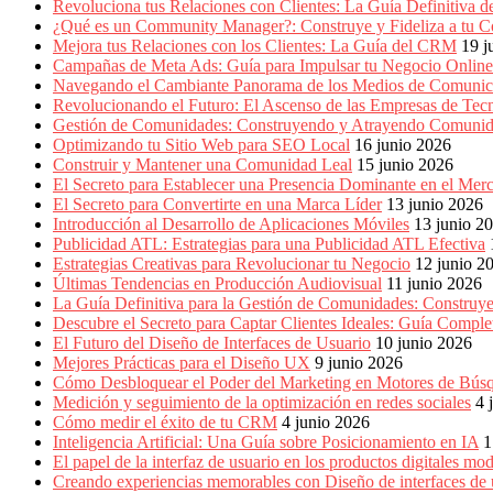
Marketing,
Revoluciona tus Relaciones con Clientes: La Guía Definitiva
Mercadotecnia,
¿Qué es un Community Manager?: Construye y Fideliza a tu C
Eventos
Mejora tus Relaciones con los Clientes: La Guía del CRM
19 j
Publicitarios,
Campañas de Meta Ads: Guía para Impulsar tu Negocio Online
Colecciónes,
Navegando el Cambiante Panorama de los Medios de Comunic
Marcas,
Revolucionando el Futuro: El Ascenso de las Empresas de Tec
Insigns,
Gestión de Comunidades: Construyendo y Atrayendo Comuni
TV,
Optimizando tu Sitio Web para SEO Local
16 junio 2026
Radio,
Construir y Mantener una Comunidad Leal
15 junio 2026
Creatividad,
El Secreto para Establecer una Presencia Dominante en el Mer
SEO,
El Secreto para Convertirte en una Marca Líder
13 junio 2026
SEM,
Introducción al Desarrollo de Aplicaciones Móviles
13 junio 2
Free
Publicidad ATL: Estrategias para una Publicidad ATL Efectiva
Press,
Estrategias Creativas para Revolucionar tu Negocio
12 junio 2
RRPP,
Últimas Tendencias en Producción Audiovisual
11 junio 2026
Spots,
La Guía Definitiva para la Gestión de Comunidades: Construy
Comerciales,
Descubre el Secreto para Captar Clientes Ideales: Guía Compl
Periodismo,
El Futuro del Diseño de Interfaces de Usuario
10 junio 2026
Revistas,
Mejores Prácticas para el Diseño UX
9 junio 2026
Magazines
Cómo Desbloquear el Poder del Marketing en Motores de Bú
,
Medición y seguimiento de la optimización en redes sociales
4 
ATL,
Cómo medir el éxito de tu CRM
4 junio 2026
BTL,
Inteligencia Artificial: Una Guía sobre Posicionamiento en IA
1
Periódicos
El papel de la interfaz de usuario en los productos digitales mo
y
Creando experiencias memorables con Diseño de interfaces de 