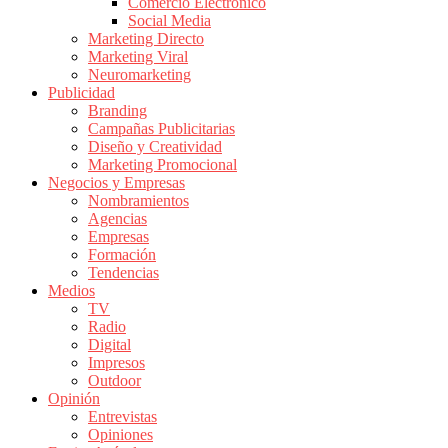
Comercio Electrónico
de
Social Media
Publicidad
Marketing Directo
en
Marketing Viral
Colombia
Neuromarketing
Publicidad
|
Branding
Magazine
Campañas Publicitarias
de
Diseño y Creatividad
Publicidad
Marketing Promocional
Negocios y Empresas
y
Nombramientos
Marketing
Agencias
|
Empresas
Noticias
Formación
de
Tendencias
Medios
Actualidad
TV
y
Radio
Mercadeo
Digital
en
Impresos
Outdoor
Colombia
Opinión
|
Entrevistas
Revistas
Opiniones