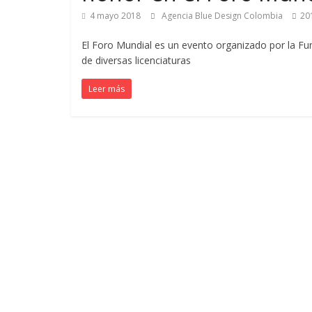
de
4 mayo 2018
Agencia Blue Design Colombia
20
Marketing
El Foro Mundial es un evento organizado por la Fun
de diversas licenciaturas
en
Leer más
Colombia
|
Revistas
de
Publicidad
en