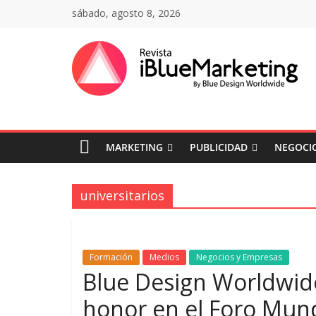
Saltar
sábado, agosto 8, 2026
al
contenido
Revista
iBlue
MARKETING
PUBLICIDAD
NEGOCIO
Marketing
Colombia
universitarios
|
Formación
Medios
Negocios y Empresas
Revistas
Blue Design Worldwide
honor en el Foro Mund