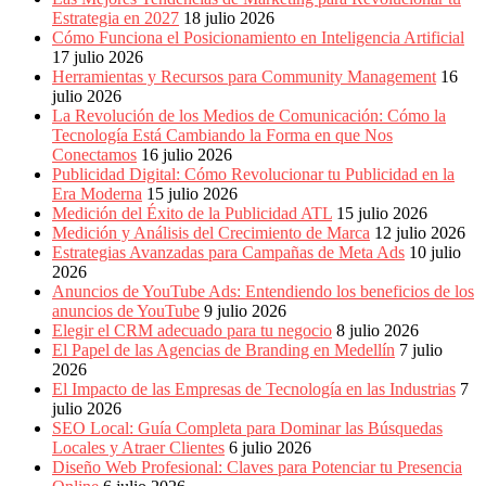
Periódicos
Estrategia en 2027
18 julio 2026
y
Cómo Funciona el Posicionamiento en Inteligencia Artificial
Producción
17 julio 2026
Gráfica
Herramientas y Recursos para Community Management
16
en
julio 2026
Colombia.
La Revolución de los Medios de Comunicación: Cómo la
Tecnología Está Cambiando la Forma en que Nos
Conectamos
16 julio 2026
Publicidad Digital: Cómo Revolucionar tu Publicidad en la
Era Moderna
15 julio 2026
Medición del Éxito de la Publicidad ATL
15 julio 2026
Medición y Análisis del Crecimiento de Marca
12 julio 2026
Estrategias Avanzadas para Campañas de Meta Ads
10 julio
2026
Anuncios de YouTube Ads: Entendiendo los beneficios de los
anuncios de YouTube
9 julio 2026
Elegir el CRM adecuado para tu negocio
8 julio 2026
El Papel de las Agencias de Branding en Medellín
7 julio
2026
El Impacto de las Empresas de Tecnología en las Industrias
7
julio 2026
SEO Local: Guía Completa para Dominar las Búsquedas
Locales y Atraer Clientes
6 julio 2026
Diseño Web Profesional: Claves para Potenciar tu Presencia