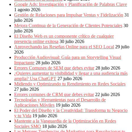
Eventos
Google Ads: Investigación y Planificación de Palabras Clave
de
1 agosto 2026
Marketing,
Gestión de Relaciones para Impulsar Ventas y Fidelización
31
Mercadotecnia,
julio 2026
Eventos
Mejora Continua de la Generación de Clientes Potenciales
30
Publicitarios,
julio 2026
Colecciónes,
El Diseño Web es un componente crítico de cualquier
Marcas,
presencia online exitosa
30 julio 2026
Insigns,
Aprovechando las Reseñas Online para el SEO Local
29 julio
TV,
2026
Radio,
Producción Audiovisual: Guía para un Storytelling Visual
Creatividad,
Impactante
28 julio 2026
SEO,
Errores Comunes de SEM que debes evitar
28 julio 2026
SEM,
¿Quieres aumentar tu visibilidad y llegar a una audiencia más
Free
amplia? Usa ChatGPT
27 julio 2026
Press,
Midiendo y Optimizando tu Rendimiento en Redes Sociales
RRPP,
27 julio 2026
Spots,
Errores comunes de CRM que debes evitar
22 julio 2026
Comerciales,
Tecnologías y Herramientas para el Desarrollo de
Periodismo,
Aplicaciones Móviles
19 julio 2026
Revistas,
El Poder del Diseño y la Creatividad: Transforma tu Negocio
Magazines
y tu Vida
19 julio 2026
,
Mantente a la Vanguardia de la Optimización en Redes
ATL,
Sociales SMO
18 julio 2026
BTL,
Las Mejores Tendencias de Marketing para Revolucionar tu