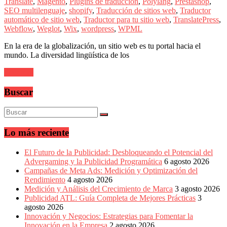
Translate
,
Magento
,
Plugins de traducción
,
Polylang
,
Prestashop
,
Publicitarias,
SEO multilenguaje
,
shopify
,
Traducción de sitios web
,
Traductor
Agencias,
automático de sitio web
,
Traductor para tu sitio web
,
TranslatePress
,
Empresas,
Webflow
,
Weglot
,
Wix
,
wordpress
,
WPML
Negocios,
Tendencias,
En la era de la globalización, un sitio web es tu portal hacia el
Trendings,
mundo. La diversidad lingüística de los
Dinero,
Economía,
Leer más
Diseño
Web,
Buscar
Móviles,
Estrategias
Digitales,
Estrategias
Publicitarias,
Lo más reciente
Alianzas,
Clientes,
El Futuro de la Publicidad: Desbloqueando el Potencial del
Innovación,
Advergaming y la Publicidad Programática
6 agosto 2026
Tecnología,
Campañas de Meta Ads: Medición y Optimización del
Noticias,
Rendimiento
4 agosto 2026
Artículos,
Medición y Análisis del Crecimiento de Marca
3 agosto 2026
Gente,
Publicidad ATL: Guía Completa de Mejores Prácticas
3
Contenidos
agosto 2026
de
Innovación y Negocios: Estrategias para Fomentar la
Calidad,
Innovación en la Empresa
2 agosto 2026