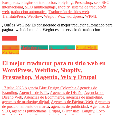
sus
Búsqueda.
,
Plugins de traducción
,
Polylang
,
Prestashop
,
seo
,
SEO
filiales
internacional
,
SEO multilenguaje
,
shopify
,
sistema de traducción
en
web
,
traducción automática
,
Traducción de sitios web
,
América
TranslatePress
,
Webflow
,
Weglot
,
Wix
,
wordpress
,
WPML
Latina
|
¿Qué es WeGlot? Es considerado el mejor traductor automático para
Una
páginas web del mundo. Weglot es un servicio de traducción
mirada
estratégica
Leer más
y
versátil
Formación
Marketing online
Nombramientos
Social Media
del
Marketing
Marketing
en
El mejor traductor para tu sitio web en
LATAM
WordPress, Webflow, Shopify,
|
Bitácora
Prestashop, Magento, Wix y Drupal
social
de
17 julio 2023
Agencia Blue Design Colombia
Agencias de
Mercadeo
Branding
,
Agencias de BTL
,
Agencias de Diseño
,
Agencias de
Interactivo,
Diseño Web
,
Agencias de Ecommerce
,
agencias de marketing
,
Medios,
agencias de marketing digital
,
Agencias de Páginas Web
,
Agencias
Publicidad,
de posicionamiento de marca
,
agencias de publicidad
,
Agencias de
Marketing,
SEO
,
agencias publicitarias
,
Drupal
,
GTranslate
,
Langify
,
Loco
Campañas