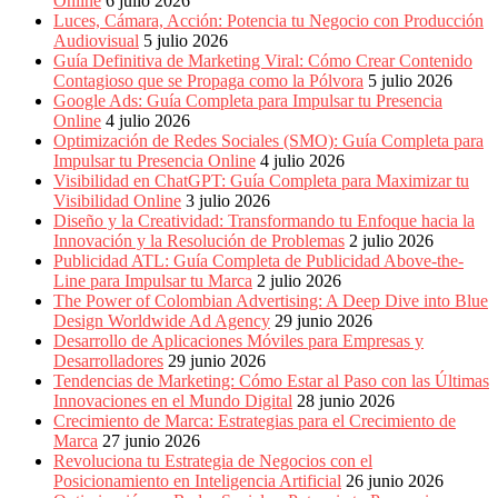
Online
6 julio 2026
Luces, Cámara, Acción: Potencia tu Negocio con Producción
Audiovisual
5 julio 2026
Guía Definitiva de Marketing Viral: Cómo Crear Contenido
Contagioso que se Propaga como la Pólvora
5 julio 2026
Google Ads: Guía Completa para Impulsar tu Presencia
Online
4 julio 2026
Optimización de Redes Sociales (SMO): Guía Completa para
Impulsar tu Presencia Online
4 julio 2026
Visibilidad en ChatGPT: Guía Completa para Maximizar tu
Visibilidad Online
3 julio 2026
Diseño y la Creatividad: Transformando tu Enfoque hacia la
Innovación y la Resolución de Problemas
2 julio 2026
Publicidad ATL: Guía Completa de Publicidad Above-the-
Line para Impulsar tu Marca
2 julio 2026
The Power of Colombian Advertising: A Deep Dive into Blue
Design Worldwide Ad Agency
29 junio 2026
Desarrollo de Aplicaciones Móviles para Empresas y
Desarrolladores
29 junio 2026
Tendencias de Marketing: Cómo Estar al Paso con las Últimas
Innovaciones en el Mundo Digital
28 junio 2026
Crecimiento de Marca: Estrategias para el Crecimiento de
Marca
27 junio 2026
Revoluciona tu Estrategia de Negocios con el
Posicionamiento en Inteligencia Artificial
26 junio 2026