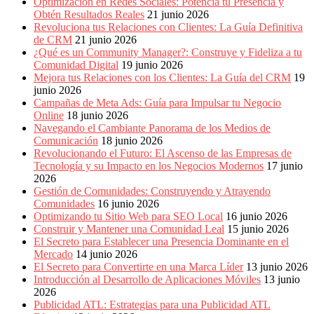
Optimización en Redes Sociales: Potencia tu Presencia y
Obtén Resultados Reales
21 junio 2026
Revoluciona tus Relaciones con Clientes: La Guía Definitiva
de CRM
21 junio 2026
¿Qué es un Community Manager?: Construye y Fideliza a tu
Comunidad Digital
19 junio 2026
Mejora tus Relaciones con los Clientes: La Guía del CRM
19
junio 2026
Campañas de Meta Ads: Guía para Impulsar tu Negocio
Online
18 junio 2026
Navegando el Cambiante Panorama de los Medios de
Comunicación
18 junio 2026
Revolucionando el Futuro: El Ascenso de las Empresas de
Tecnología y su Impacto en los Negocios Modernos
17 junio
2026
Gestión de Comunidades: Construyendo y Atrayendo
Comunidades
16 junio 2026
Optimizando tu Sitio Web para SEO Local
16 junio 2026
Construir y Mantener una Comunidad Leal
15 junio 2026
El Secreto para Establecer una Presencia Dominante en el
Mercado
14 junio 2026
El Secreto para Convertirte en una Marca Líder
13 junio 2026
Introducción al Desarrollo de Aplicaciones Móviles
13 junio
2026
Publicidad ATL: Estrategias para una Publicidad ATL