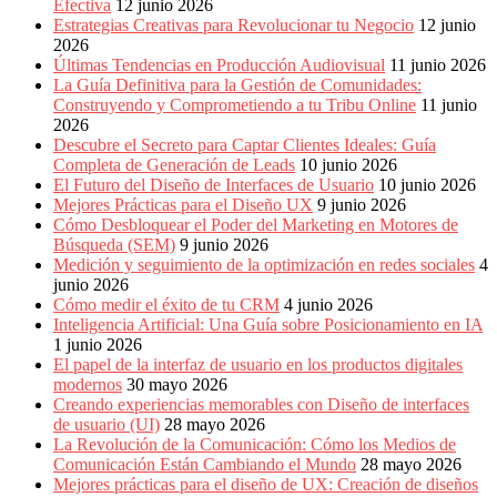
Efectiva
12 junio 2026
Estrategias Creativas para Revolucionar tu Negocio
12 junio
2026
Últimas Tendencias en Producción Audiovisual
11 junio 2026
La Guía Definitiva para la Gestión de Comunidades:
Construyendo y Comprometiendo a tu Tribu Online
11 junio
2026
Descubre el Secreto para Captar Clientes Ideales: Guía
Completa de Generación de Leads
10 junio 2026
El Futuro del Diseño de Interfaces de Usuario
10 junio 2026
Mejores Prácticas para el Diseño UX
9 junio 2026
Cómo Desbloquear el Poder del Marketing en Motores de
Búsqueda (SEM)
9 junio 2026
Medición y seguimiento de la optimización en redes sociales
4
junio 2026
Cómo medir el éxito de tu CRM
4 junio 2026
Inteligencia Artificial: Una Guía sobre Posicionamiento en IA
1 junio 2026
El papel de la interfaz de usuario en los productos digitales
modernos
30 mayo 2026
Creando experiencias memorables con Diseño de interfaces
de usuario (UI)
28 mayo 2026
La Revolución de la Comunicación: Cómo los Medios de
Comunicación Están Cambiando el Mundo
28 mayo 2026
Mejores prácticas para el diseño de UX: Creación de diseños