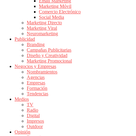
|
Email Marketing
Marketing Móvil
Revistas
Comercio Electrónico
de
Social Media
Publicidad
Marketing Directo
en
Marketing Viral
Colombia
Neuromarketing
Publicidad
|
Branding
Magazine
Campañas Publicitarias
de
Diseño y Creatividad
Publicidad
Marketing Promocional
Negocios y Empresas
y
Nombramientos
Marketing
Agencias
|
Empresas
Noticias
Formación
de
Tendencias
Medios
Actualidad
TV
y
Radio
Mercadeo
Digital
en
Impresos
Outdoor
Colombia
Opinión
|