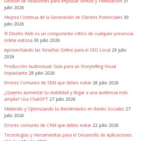
|
Gestión de Relaciones para Impulsar Ventas y Fidelización
31
julio 2026
Revistas
Mejora Continua de la Generación de Clientes Potenciales
30
julio 2026
de
El Diseño Web es un componente crítico de cualquier presencia
online exitosa
30 julio 2026
Actualidad
Aprovechando las Reseñas Online para el SEO Local
29 julio
2026
en
Producción Audiovisual: Guía para un Storytelling Visual
Impactante
28 julio 2026
Colombia
Errores Comunes de SEM que debes evitar
28 julio 2026
¿Quieres aumentar tu visibilidad y llegar a una audiencia más
amplia? Usa ChatGPT
27 julio 2026
Revista
iBlue
Midiendo y Optimizando tu Rendimiento en Redes Sociales
27
julio 2026
Marketing
|
Errores comunes de CRM que debes evitar
22 julio 2026
Magazine
Tecnologías y Herramientas para el Desarrollo de Aplicaciones
de