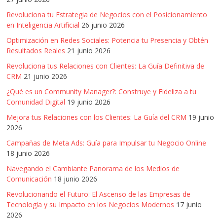
Artículos,
Revoluciona tu Estrategia de Negocios con el Posicionamiento
Gente,
en Inteligencia Artificial
26 junio 2026
Contenidos
Optimización en Redes Sociales: Potencia tu Presencia y Obtén
de
Resultados Reales
21 junio 2026
Calidad,
Revoluciona tus Relaciones con Clientes: La Guía Definitiva de
Eventos
CRM
21 junio 2026
de
Marketing,
¿Qué es un Community Manager?: Construye y Fideliza a tu
Comunidad Digital
19 junio 2026
Mercadotecnia,
Eventos
Mejora tus Relaciones con los Clientes: La Guía del CRM
19 junio
Publicitarios,
2026
Colecciónes,
Campañas de Meta Ads: Guía para Impulsar tu Negocio Online
Marcas,
18 junio 2026
Insigns,
Navegando el Cambiante Panorama de los Medios de
TV,
Comunicación
18 junio 2026
Radio,
Revolucionando el Futuro: El Ascenso de las Empresas de
Creatividad,
Tecnología y su Impacto en los Negocios Modernos
17 junio
SEO,
2026