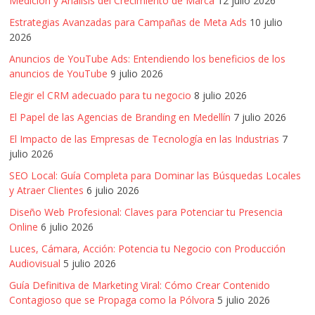
mirada
Medición y Análisis del Crecimiento de Marca
12 julio 2026
estratégica
Estrategias Avanzadas para Campañas de Meta Ads
10 julio
y
2026
versátil
Anuncios de YouTube Ads: Entendiendo los beneficios de los
del
anuncios de YouTube
9 julio 2026
Marketing
Elegir el CRM adecuado para tu negocio
8 julio 2026
en
El Papel de las Agencias de Branding en Medellín
7 julio 2026
LATAM
|
El Impacto de las Empresas de Tecnología en las Industrias
7
Bitácora
julio 2026
social
SEO Local: Guía Completa para Dominar las Búsquedas Locales
de
y Atraer Clientes
6 julio 2026
Mercadeo
Diseño Web Profesional: Claves para Potenciar tu Presencia
Interactivo,
Online
6 julio 2026
Medios,
Luces, Cámara, Acción: Potencia tu Negocio con Producción
Publicidad,
Audiovisual
5 julio 2026
Marketing,
Guía Definitiva de Marketing Viral: Cómo Crear Contenido
Campañas
Contagioso que se Propaga como la Pólvora
5 julio 2026
Publicitarias,