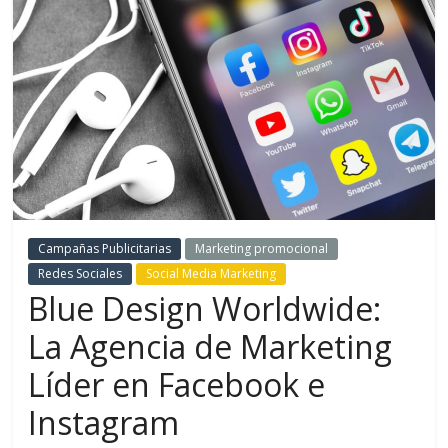
de
Marketing
en
Colombia
|
Campañas Publicitarias
Marketing promocional
Redes Sociales
Social Media Marketing
Revistas
Blue Design Worldwide:
La Agencia de Marketing
de
Líder en Facebook e
Publicidad
Instagram