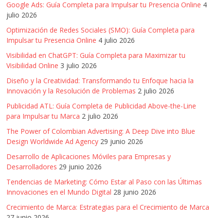
Agencias,
Google Ads: Guía Completa para Impulsar tu Presencia Online
4
julio 2026
Empresas,
Negocios,
Optimización de Redes Sociales (SMO): Guía Completa para
Tendencias,
Impulsar tu Presencia Online
4 julio 2026
Trendings,
Visibilidad en ChatGPT: Guía Completa para Maximizar tu
Dinero,
Visibilidad Online
3 julio 2026
Economía,
Diseño y la Creatividad: Transformando tu Enfoque hacia la
Diseño
Innovación y la Resolución de Problemas
2 julio 2026
Web,
Publicidad ATL: Guía Completa de Publicidad Above-the-Line
Móviles,
para Impulsar tu Marca
2 julio 2026
Estrategias
The Power of Colombian Advertising: A Deep Dive into Blue
Digitales,
Design Worldwide Ad Agency
29 junio 2026
Estrategias
Publicitarias,
Desarrollo de Aplicaciones Móviles para Empresas y
Desarrolladores
29 junio 2026
Alianzas,
Clientes,
Tendencias de Marketing: Cómo Estar al Paso con las Últimas
Innovación,
Innovaciones en el Mundo Digital
28 junio 2026
Tecnología,
Crecimiento de Marca: Estrategias para el Crecimiento de Marca
Noticias,
27 junio 2026