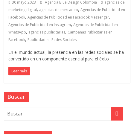
en
30 mayo 2023
Agencia Blue Design Colombia
agencias de
,
,
marketing digital
agencias de mercadeo
Agencias de Publicidad en
,
,
Colombia
Facebook
Agencias de Publicidad en Facebook Messenger
,
Agencias de Publicidad en Instagram
Agencias de Publicidad en
,
,
WhatsApp
agencias publicitarias
Campañas Publicitarias en
|
,
Facebook
Publicidad en Redes Sociales
Magazine
En el mundo actual, la presencia en las redes sociales se ha
convertido en un componente esencial para el éxito
de
Leer más
Publicidad
Buscar
y
Marketing