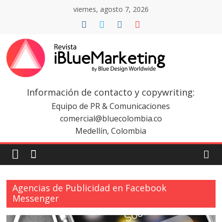
Saltar
viernes, agosto 7, 2026
al
contenido
Revista
iBlue
Información de contacto y copywriting:
Equipo de PR & Comunicaciones
Marketing
comercial@bluecolombia.co
Medellín, Colombia
Colombia
|
Agencias de Publicidad en Facebook
Messenger
Revistas