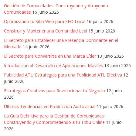
SEM,
Gestión de Comunidades: Construyendo y Atrayendo
Free
Comunidades
16 junio 2026
Press,
Optimizando tu Sitio Web para SEO Local
16 junio 2026
RRPP,
Spots,
Construir y Mantener una Comunidad Leal
15 junio 2026
Comerciales,
El Secreto para Establecer una Presencia Dominante en el
Periodismo,
Mercado
14 junio 2026
Revistas,
El Secreto para Convertirte en una Marca Líder
13 junio 2026
Magazines
,
Introducción al Desarrollo de Aplicaciones Móviles
13 junio 2026
ATL,
Publicidad ATL: Estrategias para una Publicidad ATL Efectiva
12
BTL,
junio 2026
Periódicos
Estrategias Creativas para Revolucionar tu Negocio
12 junio
y
2026
Producción
Últimas Tendencias en Producción Audiovisual
11 junio 2026
Gráfica
La Guía Definitiva para la Gestión de Comunidades:
en
Construyendo y Comprometiendo a tu Tribu Online
11 junio
Colombia.
2026