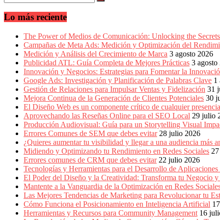
en
América
Lo más reciente
Latina
|
Una
The Power of Medios de Comunicación: Unlocking the Secrets 
mirada
Campañas de Meta Ads: Medición y Optimización del Rendimi
estratégica
Medición y Análisis del Crecimiento de Marca
3 agosto 2026
y
Publicidad ATL: Guía Completa de Mejores Prácticas
3 agosto
versátil
Innovación y Negocios: Estrategias para Fomentar la Innovaci
del
Google Ads: Investigación y Planificación de Palabras Clave
1
Marketing
Gestión de Relaciones para Impulsar Ventas y Fidelización
31 j
en
Mejora Continua de la Generación de Clientes Potenciales
30 j
LATAM
El Diseño Web es un componente crítico de cualquier presencia
|
Aprovechando las Reseñas Online para el SEO Local
29 julio
Bitácora
Producción Audiovisual: Guía para un Storytelling Visual Impa
social
Errores Comunes de SEM que debes evitar
28 julio 2026
de
¿Quieres aumentar tu visibilidad y llegar a una audiencia má
Mercadeo
Midiendo y Optimizando tu Rendimiento en Redes Sociales
27
Interactivo,
Errores comunes de CRM que debes evitar
22 julio 2026
Medios,
Tecnologías y Herramientas para el Desarrollo de Aplicaciones
Publicidad,
El Poder del Diseño y la Creatividad: Transforma tu Negocio y
Marketing,
Mantente a la Vanguardia de la Optimización en Redes Socia
Campañas
Las Mejores Tendencias de Marketing para Revolucionar tu Est
Publicitarias,
Cómo Funciona el Posicionamiento en Inteligencia Artificial
17
Agencias,
Herramientas y Recursos para Community Management
16 jul