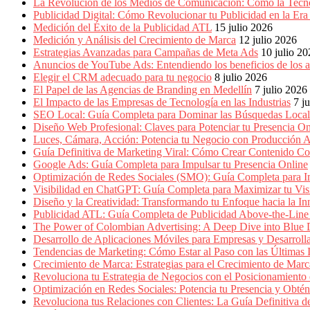
Empresas,
La Revolución de los Medios de Comunicación: Cómo la Tecn
Negocios,
Publicidad Digital: Cómo Revolucionar tu Publicidad en la Er
Tendencias,
Medición del Éxito de la Publicidad ATL
15 julio 2026
Trendings,
Medición y Análisis del Crecimiento de Marca
12 julio 2026
Dinero,
Estrategias Avanzadas para Campañas de Meta Ads
10 julio 2
Economía,
Anuncios de YouTube Ads: Entendiendo los beneficios de los
Diseño
Elegir el CRM adecuado para tu negocio
8 julio 2026
Web,
El Papel de las Agencias de Branding en Medellín
7 julio 2026
Móviles,
El Impacto de las Empresas de Tecnología en las Industrias
7 j
Estrategias
SEO Local: Guía Completa para Dominar las Búsquedas Locale
Digitales,
Diseño Web Profesional: Claves para Potenciar tu Presencia On
Estrategias
Luces, Cámara, Acción: Potencia tu Negocio con Producción A
Publicitarias,
Guía Definitiva de Marketing Viral: Cómo Crear Contenido Co
Alianzas,
Google Ads: Guía Completa para Impulsar tu Presencia Online
Clientes,
Optimización de Redes Sociales (SMO): Guía Completa para Im
Innovación,
Visibilidad en ChatGPT: Guía Completa para Maximizar tu Visi
Tecnología,
Diseño y la Creatividad: Transformando tu Enfoque hacia la I
Noticias,
Publicidad ATL: Guía Completa de Publicidad Above-the-Line 
Artículos,
The Power of Colombian Advertising: A Deep Dive into Blu
Gente,
Desarrollo de Aplicaciones Móviles para Empresas y Desarroll
Contenidos
Tendencias de Marketing: Cómo Estar al Paso con las Últimas 
de
Crecimiento de Marca: Estrategias para el Crecimiento de Marc
Calidad,
Revoluciona tu Estrategia de Negocios con el Posicionamiento en
Eventos
Optimización en Redes Sociales: Potencia tu Presencia y Obté
de
Revoluciona tus Relaciones con Clientes: La Guía Definitiva