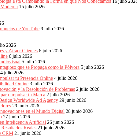
ología Está Cambiando la Forma en que Nos Conectamos
16 julio 202
a Moderna
15 julio 2026
026
 anuncios de YouTube
9 julio 2026
ulio 2026
s y Atraer Clientes
6 julio 2026
line
6 julio 2026
udiovisual
5 julio 2026
ntagioso que se Propaga como la Pólvora
5 julio 2026
4 julio 2026
pulsar tu Presencia Online
4 julio 2026
bilidad Online
3 julio 2026
nnovación y la Resolución de Problemas
2 julio 2026
para Impulsar tu Marca
2 julio 2026
e Design Worldwide Ad Agency
29 junio 2026
adores
29 junio 2026
Innovaciones en el Mundo Digital
28 junio 2026
a
27 junio 2026
 Inteligencia Artificial
26 junio 2026
n Resultados Reales
21 junio 2026
 de CRM
21 junio 2026