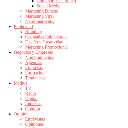
Comercio Electrónico
de
Social Media
Publicidad
Marketing Directo
en
Marketing Viral
Colombia
Neuromarketing
Publicidad
|
Branding
Magazine
Campañas Publicitarias
de
Diseño y Creatividad
Publicidad
Marketing Promocional
Negocios y Empresas
y
Nombramientos
Marketing
Agencias
|
Empresas
Noticias
Formación
de
Tendencias
Medios
Actualidad
TV
y
Radio
Mercadeo
Digital
en
Impresos
Outdoor
Colombia
Opinión
|
Entrevistas
Revistas
Opiniones