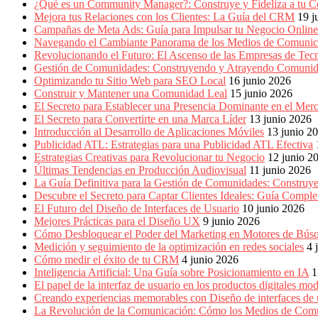
Marketing,
¿Qué es un Community Manager?: Construye y Fideliza a tu C
Mercadotecnia,
Mejora tus Relaciones con los Clientes: La Guía del CRM
19 j
Eventos
Campañas de Meta Ads: Guía para Impulsar tu Negocio Online
Publicitarios,
Navegando el Cambiante Panorama de los Medios de Comunic
Colecciónes,
Revolucionando el Futuro: El Ascenso de las Empresas de Tec
Marcas,
Gestión de Comunidades: Construyendo y Atrayendo Comuni
Insigns,
Optimizando tu Sitio Web para SEO Local
16 junio 2026
TV,
Construir y Mantener una Comunidad Leal
15 junio 2026
Radio,
El Secreto para Establecer una Presencia Dominante en el Mer
Creatividad,
El Secreto para Convertirte en una Marca Líder
13 junio 2026
SEO,
Introducción al Desarrollo de Aplicaciones Móviles
13 junio 2
SEM,
Publicidad ATL: Estrategias para una Publicidad ATL Efectiva
Free
Estrategias Creativas para Revolucionar tu Negocio
12 junio 2
Press,
Últimas Tendencias en Producción Audiovisual
11 junio 2026
RRPP,
La Guía Definitiva para la Gestión de Comunidades: Construy
Spots,
Descubre el Secreto para Captar Clientes Ideales: Guía Compl
Comerciales,
El Futuro del Diseño de Interfaces de Usuario
10 junio 2026
Periodismo,
Mejores Prácticas para el Diseño UX
9 junio 2026
Revistas,
Cómo Desbloquear el Poder del Marketing en Motores de Bú
Magazines
Medición y seguimiento de la optimización en redes sociales
4 
,
Cómo medir el éxito de tu CRM
4 junio 2026
ATL,
Inteligencia Artificial: Una Guía sobre Posicionamiento en IA
1
BTL,
El papel de la interfaz de usuario en los productos digitales mo
Periódicos
Creando experiencias memorables con Diseño de interfaces de 
y
La Revolución de la Comunicación: Cómo los Medios de Com