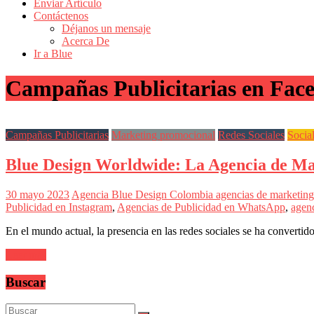
de
Enviar Artículo
Actualidad
Contáctenos
Déjanos un mensaje
en
Acerca De
Colombia
Ir a Blue
Revista
Campañas Publicitarias en Fac
iBlue
Marketing
|
Magazine
Campañas Publicitarias
Marketing promocional
Redes Sociales
Socia
de
Publicidad,
Blue Design Worldwide: La Agencia de Ma
Mercadeo
y
Medios
30 mayo 2023
Agencia Blue Design Colombia
agencias de marketing 
de
Publicidad en Instagram
,
Agencias de Publicidad en WhatsApp
,
agenc
la
Agencia
En el mundo actual, la presencia en las redes sociales se ha convertid
Blue
Design
Leer más
Colombia
y
Buscar
sus
filiales