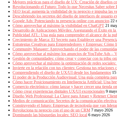
Producción
Mejores prácticas para el diseño de UX: Creación de diseños ce
Gráfica
Revolucionando el Futuro: Todo lo que Necesitas Saber sobre
en
SEO local: aumenta la visibilidad de tu negocio e impulsa las v
Colombia.
Descubriendo los secretos del diseño de interfaces de usuario e
Google Ads: Potenciando tu presencia online con anuncios
22 
Cómo aprovechar al máximo la visibilidad en ChatGPT
21 ma
Desarrollo de Aplicaciones Móviles: Asegurando el Éxito en la 
Publicidad ATL: Una guía para comprender el alcance de la publ
Crecimiento de Marca: El Secreto para Establecer una Presenc
Estrategias Creativas para Emprendedores y Empresas: Cómo 
Community Manager: Aprovechando el poder de las comunidad
Cómo aprovechar al máximo los anuncios de YouTube Ads – V
Gestión de comunidades: cómo crear y conectar con tu tribu on
Cómo aprovechar al máximo la optimización de redes sociales:
Invierte en la relación con tus clientes: Gestiona tus relacion
Comprendiendo el diseño de UX/UI desde los fundamentos
15
El poder de la Producción Audiovisual: Una guía completa para
Cómo hacer Posicionamiento en Inteligencia Artificial: Una b
Comercio electrónico: cómo lanzar y hacer crecer una tienda on
Cómo crear experiencias digitales UX/UI excepcionales
9 may
Diseño Web Profesional: La Clave para Atraer y Retener Cliente
Medios de comunicación: Secretos de la comunicación efectiva e
Construyendo el futuro: Empresas de tecnología que van lidera
Revoluciona tu negocio con el uso de un CRM
7 mayo 2026
Dominando las búsquedas locales: SEO local
6 mayo 2026