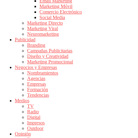
|
Email Marketing
Marketing Móvil
Revistas
Comercio Electrónico
de
Social Media
Publicidad
Marketing Directo
en
Marketing Viral
Colombia
Neuromarketing
Publicidad
|
Branding
Magazine
Campañas Publicitarias
de
Diseño y Creatividad
Publicidad
Marketing Promocional
Negocios y Empresas
y
Nombramientos
Marketing
Agencias
|
Empresas
Noticias
Formación
de
Tendencias
Medios
Actualidad
TV
y
Radio
Mercadeo
Digital
en
Impresos
Outdoor
Colombia
Opinión
|