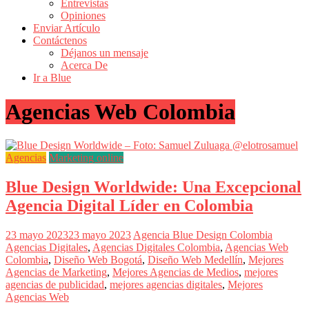
Entrevistas
Revistas
Opiniones
de
Enviar Artículo
Actualidad
Contáctenos
Déjanos un mensaje
en
Acerca De
Colombia
Ir a Blue
Revista
Agencias Web Colombia
iBlue
Marketing
|
Magazine
Agencias
Marketing online
de
Publicidad,
Blue Design Worldwide: Una Excepcional
Mercadeo
y
Agencia Digital Líder en Colombia
Medios
de
23 mayo 2023
23 mayo 2023
Agencia Blue Design Colombia
la
Agencias Digitales
,
Agencias Digitales Colombia
,
Agencias Web
Agencia
Colombia
,
Diseño Web Bogotá
,
Diseño Web Medellín
,
Mejores
Blue
Agencias de Marketing
,
Mejores Agencias de Medios
,
mejores
Design
agencias de publicidad
,
mejores agencias digitales
,
Mejores
Colombia
Agencias Web
y