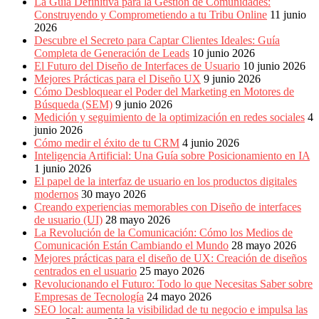
La Guía Definitiva para la Gestión de Comunidades:
Construyendo y Comprometiendo a tu Tribu Online
11 junio
2026
Descubre el Secreto para Captar Clientes Ideales: Guía
Completa de Generación de Leads
10 junio 2026
El Futuro del Diseño de Interfaces de Usuario
10 junio 2026
Mejores Prácticas para el Diseño UX
9 junio 2026
Cómo Desbloquear el Poder del Marketing en Motores de
Búsqueda (SEM)
9 junio 2026
Medición y seguimiento de la optimización en redes sociales
4
junio 2026
Cómo medir el éxito de tu CRM
4 junio 2026
Inteligencia Artificial: Una Guía sobre Posicionamiento en IA
1 junio 2026
El papel de la interfaz de usuario en los productos digitales
modernos
30 mayo 2026
Creando experiencias memorables con Diseño de interfaces
de usuario (UI)
28 mayo 2026
La Revolución de la Comunicación: Cómo los Medios de
Comunicación Están Cambiando el Mundo
28 mayo 2026
Mejores prácticas para el diseño de UX: Creación de diseños
centrados en el usuario
25 mayo 2026
Revolucionando el Futuro: Todo lo que Necesitas Saber sobre
Empresas de Tecnología
24 mayo 2026
SEO local: aumenta la visibilidad de tu negocio e impulsa las