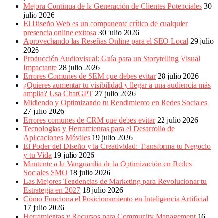
Publicitarias,
Mejora Continua de la Generación de Clientes Potenciales
30
Agencias,
julio 2026
Empresas,
El Diseño Web es un componente crítico de cualquier
Negocios,
presencia online exitosa
30 julio 2026
Tendencias,
Aprovechando las Reseñas Online para el SEO Local
29 julio
Trendings,
2026
Dinero,
Producción Audiovisual: Guía para un Storytelling Visual
Economía,
Impactante
28 julio 2026
Diseño
Errores Comunes de SEM que debes evitar
28 julio 2026
Web,
¿Quieres aumentar tu visibilidad y llegar a una audiencia más
Móviles,
amplia? Usa ChatGPT
27 julio 2026
Estrategias
Midiendo y Optimizando tu Rendimiento en Redes Sociales
Digitales,
27 julio 2026
Estrategias
Errores comunes de CRM que debes evitar
22 julio 2026
Publicitarias,
Tecnologías y Herramientas para el Desarrollo de
Alianzas,
Aplicaciones Móviles
19 julio 2026
Clientes,
El Poder del Diseño y la Creatividad: Transforma tu Negocio
Innovación,
y tu Vida
19 julio 2026
Tecnología,
Mantente a la Vanguardia de la Optimización en Redes
Noticias,
Sociales SMO
18 julio 2026
Artículos,
Las Mejores Tendencias de Marketing para Revolucionar tu
Gente,
Estrategia en 2027
18 julio 2026
Contenidos
Cómo Funciona el Posicionamiento en Inteligencia Artificial
de
17 julio 2026
Calidad,
Herramientas y Recursos para Community Management
16