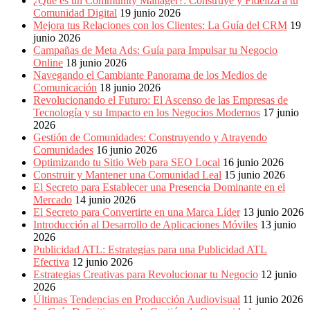
¿Qué es un Community Manager?: Construye y Fideliza a tu
Comunidad Digital
19 junio 2026
Mejora tus Relaciones con los Clientes: La Guía del CRM
19
junio 2026
Campañas de Meta Ads: Guía para Impulsar tu Negocio
Online
18 junio 2026
Navegando el Cambiante Panorama de los Medios de
Comunicación
18 junio 2026
Revolucionando el Futuro: El Ascenso de las Empresas de
Tecnología y su Impacto en los Negocios Modernos
17 junio
2026
Gestión de Comunidades: Construyendo y Atrayendo
Comunidades
16 junio 2026
Optimizando tu Sitio Web para SEO Local
16 junio 2026
Construir y Mantener una Comunidad Leal
15 junio 2026
El Secreto para Establecer una Presencia Dominante en el
Mercado
14 junio 2026
El Secreto para Convertirte en una Marca Líder
13 junio 2026
Introducción al Desarrollo de Aplicaciones Móviles
13 junio
2026
Publicidad ATL: Estrategias para una Publicidad ATL
Efectiva
12 junio 2026
Estrategias Creativas para Revolucionar tu Negocio
12 junio
2026
Últimas Tendencias en Producción Audiovisual
11 junio 2026