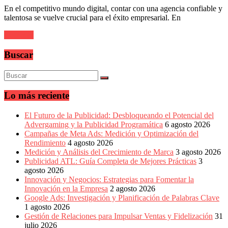
sus
En el competitivo mundo digital, contar con una agencia confiable y
filiales
talentosa se vuelve crucial para el éxito empresarial. En
en
América
Leer más
Latina
|
Buscar
Una
mirada
estratégica
y
versátil
Lo más reciente
del
Marketing
El Futuro de la Publicidad: Desbloqueando el Potencial del
en
Advergaming y la Publicidad Programática
6 agosto 2026
LATAM
Campañas de Meta Ads: Medición y Optimización del
|
Rendimiento
4 agosto 2026
Bitácora
Medición y Análisis del Crecimiento de Marca
3 agosto 2026
social
Publicidad ATL: Guía Completa de Mejores Prácticas
3
de
agosto 2026
Mercadeo
Innovación y Negocios: Estrategias para Fomentar la
Interactivo,
Innovación en la Empresa
2 agosto 2026
Medios,
Google Ads: Investigación y Planificación de Palabras Clave
Publicidad,
1 agosto 2026
Marketing,
Gestión de Relaciones para Impulsar Ventas y Fidelización
31
Campañas
julio 2026