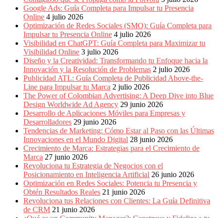
Periódicos
Google Ads: Guía Completa para Impulsar tu Presencia
y
Online
4 julio 2026
Producción
Optimización de Redes Sociales (SMO): Guía Completa para
Gráfica
Impulsar tu Presencia Online
4 julio 2026
en
Visibilidad en ChatGPT: Guía Completa para Maximizar tu
Colombia.
Visibilidad Online
3 julio 2026
Diseño y la Creatividad: Transformando tu Enfoque hacia la
Innovación y la Resolución de Problemas
2 julio 2026
Publicidad ATL: Guía Completa de Publicidad Above-the-
Line para Impulsar tu Marca
2 julio 2026
The Power of Colombian Advertising: A Deep Dive into Blue
Design Worldwide Ad Agency
29 junio 2026
Desarrollo de Aplicaciones Móviles para Empresas y
Desarrolladores
29 junio 2026
Tendencias de Marketing: Cómo Estar al Paso con las Últimas
Innovaciones en el Mundo Digital
28 junio 2026
Crecimiento de Marca: Estrategias para el Crecimiento de
Marca
27 junio 2026
Revoluciona tu Estrategia de Negocios con el
Posicionamiento en Inteligencia Artificial
26 junio 2026
Optimización en Redes Sociales: Potencia tu Presencia y
Obtén Resultados Reales
21 junio 2026
Revoluciona tus Relaciones con Clientes: La Guía Definitiva
de CRM
21 junio 2026