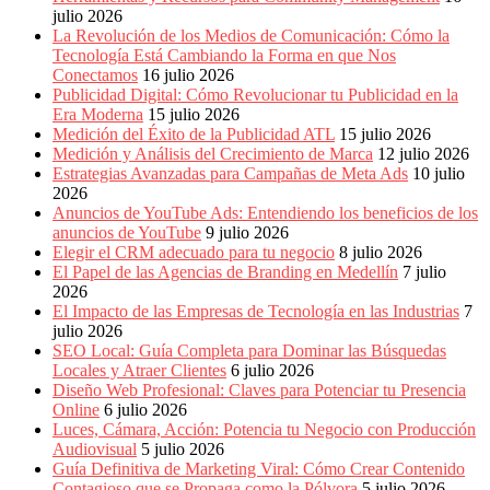
Eventos
julio 2026
de
La Revolución de los Medios de Comunicación: Cómo la
Marketing,
Tecnología Está Cambiando la Forma en que Nos
Mercadotecnia,
Conectamos
16 julio 2026
Eventos
Publicidad Digital: Cómo Revolucionar tu Publicidad en la
Publicitarios,
Era Moderna
15 julio 2026
Colecciónes,
Medición del Éxito de la Publicidad ATL
15 julio 2026
Marcas,
Medición y Análisis del Crecimiento de Marca
12 julio 2026
Insigns,
Estrategias Avanzadas para Campañas de Meta Ads
10 julio
TV,
2026
Radio,
Anuncios de YouTube Ads: Entendiendo los beneficios de los
Creatividad,
anuncios de YouTube
9 julio 2026
SEO,
Elegir el CRM adecuado para tu negocio
8 julio 2026
SEM,
El Papel de las Agencias de Branding en Medellín
7 julio
Free
2026
Press,
El Impacto de las Empresas de Tecnología en las Industrias
7
RRPP,
julio 2026
Spots,
SEO Local: Guía Completa para Dominar las Búsquedas
Comerciales,
Locales y Atraer Clientes
6 julio 2026
Periodismo,
Diseño Web Profesional: Claves para Potenciar tu Presencia
Revistas,
Online
6 julio 2026
Magazines
Luces, Cámara, Acción: Potencia tu Negocio con Producción
,
Audiovisual
5 julio 2026
ATL,
Guía Definitiva de Marketing Viral: Cómo Crear Contenido
BTL,
Contagioso que se Propaga como la Pólvora
5 julio 2026