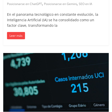
mirada
,
,
Posicionarse en ChatGPT
Posicionarse en Gemini
SEO en IA
estratégica
y
En el panorama tecnológico en constante evolución, la
versátil
Inteligencia Artificial (IA) se ha consolidado como un
del
factor clave, transformando la
Marketing
en
Leer más
LATAM
|
Bitácora
social
de
Mercadeo
Interactivo,
Medios,
Publicidad,
Marketing,
Campañas
Publicitarias,