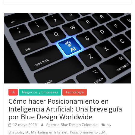
Publicidad,
Mercadeo
y
Medios
de
la
Agencia
Blue
Design
Colombia
y
sus
filiales
IA
Negocios y Empresas
Tecnología
en
Cómo hacer Posicionamiento en
América
Inteligencia Artificial: Una breve guía
Latina
por Blue Design Worldwide
|
,
12 mayo 2026
Agencia Blue Design Colombia
ai
Una
,
,
,
,
chatbots
IA
Marketing en Internet
Posicionamiento LLM