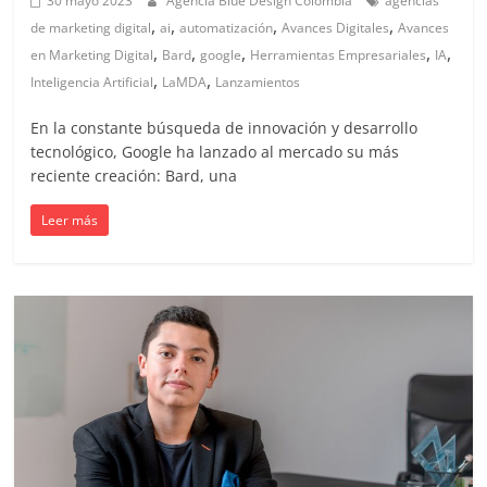
30 mayo 2023
Agencia Blue Design Colombia
agencias
,
,
,
,
de marketing digital
ai
automatización
Avances Digitales
Avances
,
,
,
,
,
en Marketing Digital
Bard
google
Herramientas Empresariales
IA
,
,
Inteligencia Artificial
LaMDA
Lanzamientos
En la constante búsqueda de innovación y desarrollo
tecnológico, Google ha lanzado al mercado su más
reciente creación: Bard, una
Leer más