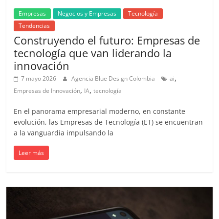
Agencias,
Empresas
Negocios y Empresas
Tecnología
Empresas,
Tendencias
Negocios,
Construyendo el futuro: Empresas de
Tendencias,
tecnología que van liderando la
Trendings,
Dinero,
innovación
Economía,
,
7 mayo 2026
Agencia Blue Design Colombia
ai
Diseño
,
,
Empresas de Innovación
IA
tecnología
Web,
Móviles,
En el panorama empresarial moderno, en constante
Estrategias
evolución, las Empresas de Tecnología (ET) se encuentran
Digitales,
a la vanguardia impulsando la
Estrategias
Leer más
Publicitarias,
Alianzas,
Clientes,
Innovación,
Tecnología,
Noticias,