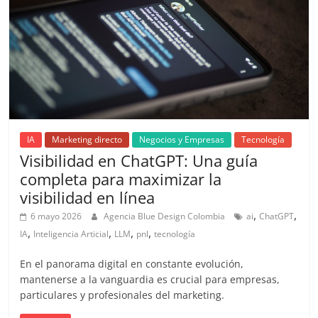
Artículos,
Gente,
Contenidos
de
Calidad,
Eventos
de
Marketing,
IA
Marketing directo
Negocios y Empresas
Tecnología
Mercadotecnia,
Visibilidad en ChatGPT: Una guía
Eventos
completa para maximizar la
Publicitarios,
visibilidad en línea
Colecciónes,
,
,
Marcas,
6 mayo 2026
Agencia Blue Design Colombia
ai
ChatGPT
,
,
,
,
Insigns,
IA
Inteligencia Articial
LLM
pnl
tecnología
TV,
En el panorama digital en constante evolución,
Radio,
mantenerse a la vanguardia es crucial para empresas,
Creatividad,
particulares y profesionales del marketing.
SEO,