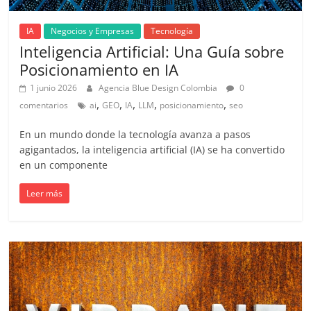
|
IA
Negocios y Empresas
Tecnología
Noticias
Inteligencia Artificial: Una Guía sobre
Posicionamiento en IA
de
1 junio 2026
Agencia Blue Design Colombia
0
,
,
,
,
,
comentarios
ai
GEO
IA
LLM
posicionamiento
seo
Actualidad
En un mundo donde la tecnología avanza a pasos
y
agigantados, la inteligencia artificial (IA) se ha convertido
en un componente
Mercadeo
Leer más
en
Colombia