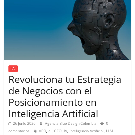
de
Marketing
en
Colombia
|
IA
Revoluciona tu Estrategia
Revistas
de Negocios con el
Posicionamiento en
de
Inteligencia Artificial
Publicidad
26 junio 2026
Agencia Blue Design Colombia
0
,
,
,
,
,
comentarios
AEO
ai
GEO
IA
Inteligencia Artificial
LLM