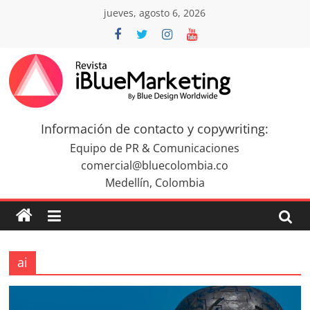
Saltar
jueves, agosto 6, 2026
al
contenido
Revista
iBlue
Información de contacto y copywriting:
Equipo de PR & Comunicaciones
Marketing
comercial@bluecolombia.co
Medellín, Colombia
Colombia
|
ai
Revistas