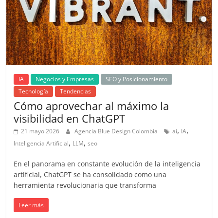
|
Revistas
de
Actualidad
IA
Negocios y Empresas
SEO y Posicionamiento
Tecnología
Tendencias
en
Cómo aprovechar al máximo la
visibilidad en ChatGPT
Colombia
,
,
21 mayo 2026
Agencia Blue Design Colombia
ai
IA
,
,
Inteligencia Artificial
LLM
seo
Revista
En el panorama en constante evolución de la inteligencia
iBlue
artificial, ChatGPT se ha consolidado como una
Marketing
herramienta revolucionaria que transforma
|
Magazine
Leer más
de