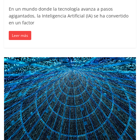
en
En un mundo donde la tecnología avanza a pasos
agigantados, la Inteligencia Artificial (IA) se ha convertido
Colombia
en un factor
|
Leer más
Magazine
de
Publicidad
y
Marketing