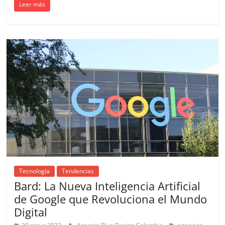
SEM,
Leer más
Free
Press,
RRPP,
Spots,
Comerciales,
Periodismo,
Revistas,
Magazines
,
ATL,
BTL,
Periódicos
y
Producción
Tecnología
Tendencias
Gráfica
Bard: La Nueva Inteligencia Artificial
en
de Google que Revoluciona el Mundo
Colombia.
Digital