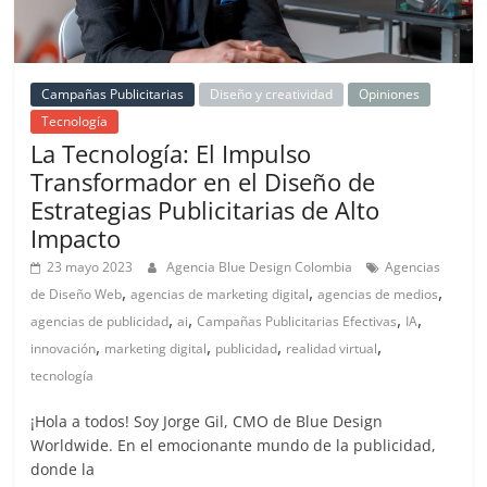
Campañas Publicitarias
Diseño y creatividad
Opiniones
Tecnología
La Tecnología: El Impulso
Transformador en el Diseño de
Estrategias Publicitarias de Alto
Impacto
23 mayo 2023
Agencia Blue Design Colombia
Agencias
,
,
,
de Diseño Web
agencias de marketing digital
agencias de medios
,
,
,
,
agencias de publicidad
ai
Campañas Publicitarias Efectivas
IA
,
,
,
,
innovación
marketing digital
publicidad
realidad virtual
tecnología
¡Hola a todos! Soy Jorge Gil, CMO de Blue Design
Worldwide. En el emocionante mundo de la publicidad,
donde la