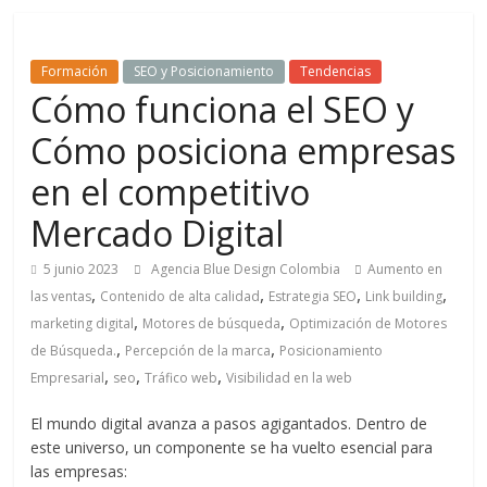
de
Formación
SEO y Posicionamiento
Tendencias
Marketing
Cómo funciona el SEO y
Cómo posiciona empresas
en
en el competitivo
Colombia
Mercado Digital
5 junio 2023
Agencia Blue Design Colombia
Aumento en
|
,
,
,
,
las ventas
Contenido de alta calidad
Estrategia SEO
Link building
,
,
marketing digital
Motores de búsqueda
Optimización de Motores
Revistas
,
,
de Búsqueda.
Percepción de la marca
Posicionamiento
,
,
,
Empresarial
seo
Tráfico web
Visibilidad en la web
de
El mundo digital avanza a pasos agigantados. Dentro de
este universo, un componente se ha vuelto esencial para
Publicidad
las empresas: