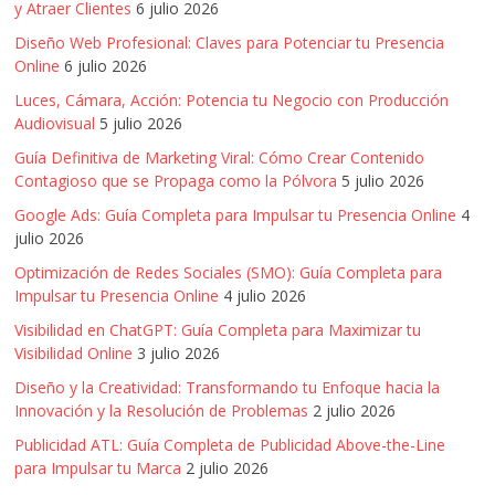
Una
y Atraer Clientes
6 julio 2026
mirada
Diseño Web Profesional: Claves para Potenciar tu Presencia
estratégica
Online
6 julio 2026
y
Luces, Cámara, Acción: Potencia tu Negocio con Producción
versátil
Audiovisual
5 julio 2026
del
Marketing
Guía Definitiva de Marketing Viral: Cómo Crear Contenido
Contagioso que se Propaga como la Pólvora
5 julio 2026
en
LATAM
Google Ads: Guía Completa para Impulsar tu Presencia Online
4
|
julio 2026
Bitácora
Optimización de Redes Sociales (SMO): Guía Completa para
social
Impulsar tu Presencia Online
4 julio 2026
de
Visibilidad en ChatGPT: Guía Completa para Maximizar tu
Mercadeo
Visibilidad Online
3 julio 2026
Interactivo,
Diseño y la Creatividad: Transformando tu Enfoque hacia la
Medios,
Innovación y la Resolución de Problemas
2 julio 2026
Publicidad,
Publicidad ATL: Guía Completa de Publicidad Above-the-Line
Marketing,
para Impulsar tu Marca
2 julio 2026
Campañas