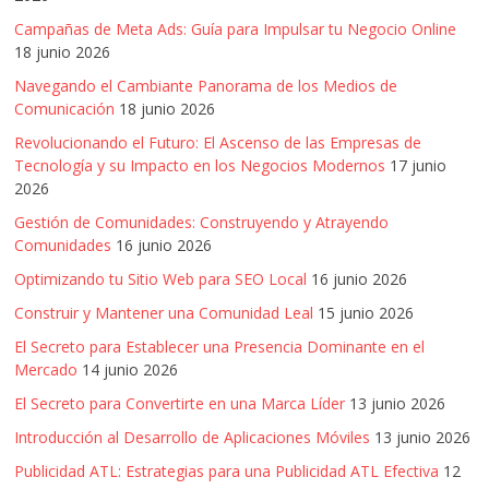
Noticias,
Campañas de Meta Ads: Guía para Impulsar tu Negocio Online
Artículos,
18 junio 2026
Gente,
Navegando el Cambiante Panorama de los Medios de
Contenidos
Comunicación
18 junio 2026
de
Revolucionando el Futuro: El Ascenso de las Empresas de
Calidad,
Tecnología y su Impacto en los Negocios Modernos
17 junio
Eventos
2026
de
Gestión de Comunidades: Construyendo y Atrayendo
Marketing,
Comunidades
16 junio 2026
Mercadotecnia,
Eventos
Optimizando tu Sitio Web para SEO Local
16 junio 2026
Publicitarios,
Construir y Mantener una Comunidad Leal
15 junio 2026
Colecciónes,
El Secreto para Establecer una Presencia Dominante en el
Marcas,
Mercado
14 junio 2026
Insigns,
El Secreto para Convertirte en una Marca Líder
13 junio 2026
TV,
Radio,
Introducción al Desarrollo de Aplicaciones Móviles
13 junio 2026
Creatividad,
Publicidad ATL: Estrategias para una Publicidad ATL Efectiva
12