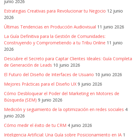
SEO,
junio 2026
SEM,
Estrategias Creativas para Revolucionar tu Negocio
12 junio
Free
2026
Press,
Últimas Tendencias en Producción Audiovisual
11 junio 2026
RRPP,
Spots,
La Guía Definitiva para la Gestión de Comunidades:
Construyendo y Comprometiendo a tu Tribu Online
11 junio
Comerciales,
2026
Periodismo,
Revistas,
Descubre el Secreto para Captar Clientes Ideales: Guía Completa
de Generación de Leads
10 junio 2026
Magazines
,
El Futuro del Diseño de Interfaces de Usuario
10 junio 2026
ATL,
Mejores Prácticas para el Diseño UX
9 junio 2026
BTL,
Cómo Desbloquear el Poder del Marketing en Motores de
Periódicos
Búsqueda (SEM)
9 junio 2026
y
Medición y seguimiento de la optimización en redes sociales
4
Producción
junio 2026
Gráfica
en
Cómo medir el éxito de tu CRM
4 junio 2026
Colombia.
Inteligencia Artificial: Una Guía sobre Posicionamiento en IA
1