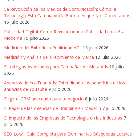
de
La Revolución de los Medios de Comunicación: Cómo la
Publicidad,
Tecnología Está Cambiando la Forma en que Nos Conectamos
Mercadeo
16 julio 2026
y
Publicidad Digital: Cómo Revolucionar tu Publicidad en la Era
Medios
Moderna
15 julio 2026
de
Medición del Éxito de la Publicidad ATL
15 julio 2026
la
Agencia
Medición y Análisis del Crecimiento de Marca
12 julio 2026
Blue
Estrategias Avanzadas para Campañas de Meta Ads
10 julio
Design
2026
Colombia
Anuncios de YouTube Ads: Entendiendo los beneficios de los
y
anuncios de YouTube
9 julio 2026
sus
Elegir el CRM adecuado para tu negocio
8 julio 2026
filiales
en
El Papel de las Agencias de Branding en Medellín
7 julio 2026
América
El Impacto de las Empresas de Tecnología en las Industrias
7
Latina
julio 2026
|
SEO Local: Guía Completa para Dominar las Búsquedas Locales