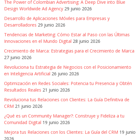
Publicitarias,
The Power of Colombian Advertising: A Deep Dive into Blue
Design Worldwide Ad Agency
29 junio 2026
Agencias,
Empresas,
Desarrollo de Aplicaciones Móviles para Empresas y
Negocios,
Desarrolladores
29 junio 2026
Tendencias,
Tendencias de Marketing: Cómo Estar al Paso con las Últimas
Trendings,
Innovaciones en el Mundo Digital
28 junio 2026
Dinero,
Crecimiento de Marca: Estrategias para el Crecimiento de Marca
Economía,
27 junio 2026
Diseño
Revoluciona tu Estrategia de Negocios con el Posicionamiento
Web,
en Inteligencia Artificial
26 junio 2026
Móviles,
Optimización en Redes Sociales: Potencia tu Presencia y Obtén
Estrategias
Resultados Reales
21 junio 2026
Digitales,
Estrategias
Revoluciona tus Relaciones con Clientes: La Guía Definitiva de
CRM
21 junio 2026
Publicitarias,
Alianzas,
¿Qué es un Community Manager?: Construye y Fideliza a tu
Clientes,
Comunidad Digital
19 junio 2026
Innovación,
Mejora tus Relaciones con los Clientes: La Guía del CRM
19 junio
Tecnología,
2026