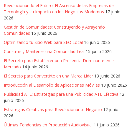
SEM,
Revolucionando el Futuro: El Ascenso de las Empresas de
Free
Tecnología y su Impacto en los Negocios Modernos
17 junio
Press,
2026
RRPP,
Gestión de Comunidades: Construyendo y Atrayendo
Spots,
Comunidades
16 junio 2026
Comerciales,
Periodismo,
Optimizando tu Sitio Web para SEO Local
16 junio 2026
Revistas,
Construir y Mantener una Comunidad Leal
15 junio 2026
Magazines
El Secreto para Establecer una Presencia Dominante en el
,
Mercado
14 junio 2026
ATL,
El Secreto para Convertirte en una Marca Líder
13 junio 2026
BTL,
Periódicos
Introducción al Desarrollo de Aplicaciones Móviles
13 junio 2026
y
Publicidad ATL: Estrategias para una Publicidad ATL Efectiva
12
Producción
junio 2026
Gráfica
Estrategias Creativas para Revolucionar tu Negocio
12 junio
en
2026
Colombia.
Últimas Tendencias en Producción Audiovisual
11 junio 2026