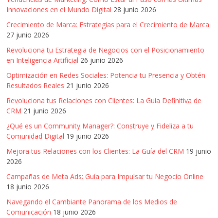
Artículos,
Innovaciones en el Mundo Digital
28 junio 2026
Gente,
Crecimiento de Marca: Estrategias para el Crecimiento de Marca
Contenidos
27 junio 2026
de
Revoluciona tu Estrategia de Negocios con el Posicionamiento
Calidad,
en Inteligencia Artificial
26 junio 2026
Eventos
Optimización en Redes Sociales: Potencia tu Presencia y Obtén
de
Resultados Reales
21 junio 2026
Marketing,
Revoluciona tus Relaciones con Clientes: La Guía Definitiva de
Mercadotecnia,
CRM
21 junio 2026
Eventos
Publicitarios,
¿Qué es un Community Manager?: Construye y Fideliza a tu
Colecciónes,
Comunidad Digital
19 junio 2026
Marcas,
Mejora tus Relaciones con los Clientes: La Guía del CRM
19 junio
Insigns,
2026
TV,
Campañas de Meta Ads: Guía para Impulsar tu Negocio Online
Radio,
18 junio 2026
Creatividad,
Navegando el Cambiante Panorama de los Medios de
SEO,
Comunicación
18 junio 2026