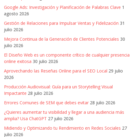
|
Google Ads: Investigación y Planificación de Palabras Clave
1
Revistas
agosto 2026
Gestión de Relaciones para Impulsar Ventas y Fidelización
31
de
julio 2026
Mejora Continua de la Generación de Clientes Potenciales
30
julio 2026
Actualidad
El Diseño Web es un componente crítico de cualquier presencia
online exitosa
30 julio 2026
en
Aprovechando las Reseñas Online para el SEO Local
29 julio
2026
Colombia
Producción Audiovisual: Guía para un Storytelling Visual
Impactante
28 julio 2026
Revista
Errores Comunes de SEM que debes evitar
28 julio 2026
iBlue
¿Quieres aumentar tu visibilidad y llegar a una audiencia más
Marketing
amplia? Usa ChatGPT
27 julio 2026
|
Magazine
Midiendo y Optimizando tu Rendimiento en Redes Sociales
27
de
julio 2026