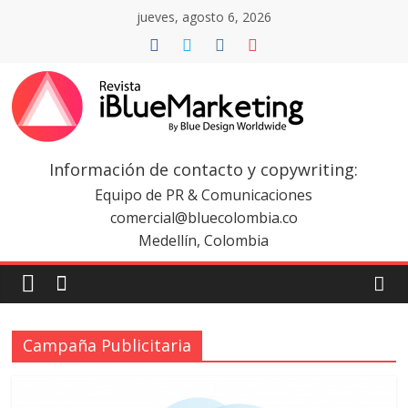
Saltar
jueves, agosto 6, 2026
al
contenido
Revista
iBlue
Información de contacto y copywriting:
Equipo de PR & Comunicaciones
Marketing
comercial@bluecolombia.co
Medellín, Colombia
Colombia
|
Campaña Publicitaria
Revistas