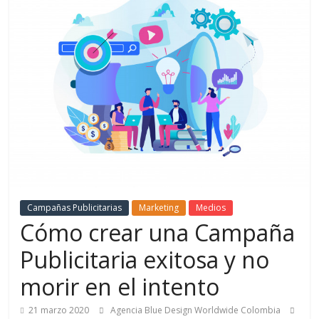
de
Marketing
en
Colombia
|
Revistas
Campañas Publicitarias
Marketing
Medios
Cómo crear una Campaña
de
Publicitaria exitosa y no
morir en el intento
Publicidad
21 marzo 2020
Agencia Blue Design Worldwide Colombia