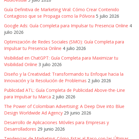
Agencias,
Guía Definitiva de Marketing Viral: Cómo Crear Contenido
Empresas,
Contagioso que se Propaga como la Pólvora
5 julio 2026
Negocios,
Tendencias,
Google Ads: Guía Completa para Impulsar tu Presencia Online
4
Trendings,
julio 2026
Dinero,
Optimización de Redes Sociales (SMO): Guía Completa para
Economía,
Impulsar tu Presencia Online
4 julio 2026
Diseño
Visibilidad en ChatGPT: Guía Completa para Maximizar tu
Web,
Visibilidad Online
3 julio 2026
Móviles,
Diseño y la Creatividad: Transformando tu Enfoque hacia la
Estrategias
Innovación y la Resolución de Problemas
2 julio 2026
Digitales,
Publicidad ATL: Guía Completa de Publicidad Above-the-Line
Estrategias
para Impulsar tu Marca
2 julio 2026
Publicitarias,
The Power of Colombian Advertising: A Deep Dive into Blue
Alianzas,
Design Worldwide Ad Agency
29 junio 2026
Clientes,
Innovación,
Desarrollo de Aplicaciones Móviles para Empresas y
Tecnología,
Desarrolladores
29 junio 2026
Noticias,
Tendencias de Marketing: Cómo Estar al Paso con las Últimas