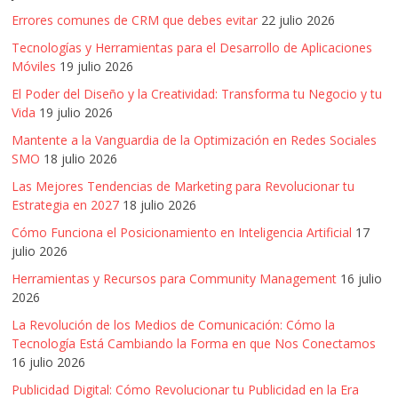
Publicidad,
Errores comunes de CRM que debes evitar
22 julio 2026
Mercadeo
Tecnologías y Herramientas para el Desarrollo de Aplicaciones
y
Móviles
19 julio 2026
Medios
El Poder del Diseño y la Creatividad: Transforma tu Negocio y tu
de
Vida
19 julio 2026
la
Mantente a la Vanguardia de la Optimización en Redes Sociales
Agencia
SMO
18 julio 2026
Blue
Design
Las Mejores Tendencias de Marketing para Revolucionar tu
Estrategia en 2027
18 julio 2026
Colombia
y
Cómo Funciona el Posicionamiento en Inteligencia Artificial
17
sus
julio 2026
filiales
Herramientas y Recursos para Community Management
16 julio
en
2026
América
La Revolución de los Medios de Comunicación: Cómo la
Latina
Tecnología Está Cambiando la Forma en que Nos Conectamos
|
16 julio 2026
Una
Publicidad Digital: Cómo Revolucionar tu Publicidad en la Era