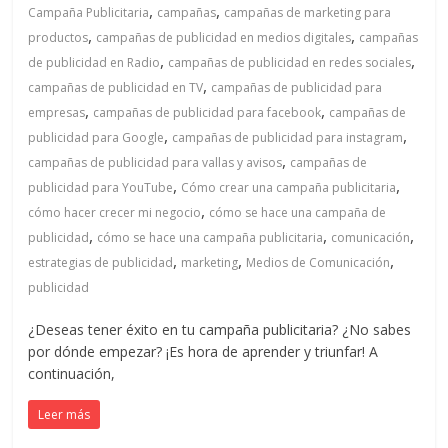
en
,
,
Campaña Publicitaria
campañas
campañas de marketing para
,
,
productos
campañas de publicidad en medios digitales
campañas
Colombia
,
,
de publicidad en Radio
campañas de publicidad en redes sociales
,
campañas de publicidad en TV
campañas de publicidad para
,
,
|
empresas
campañas de publicidad para facebook
campañas de
,
,
publicidad para Google
campañas de publicidad para instagram
,
campañas de publicidad para vallas y avisos
campañas de
Magazine
,
,
publicidad para YouTube
Cómo crear una campaña publicitaria
,
cómo hacer crecer mi negocio
cómo se hace una campaña de
de
,
,
,
publicidad
cómo se hace una campaña publicitaria
comunicación
,
,
,
estrategias de publicidad
marketing
Medios de Comunicación
Publicidad
publicidad
¿Deseas tener éxito en tu campaña publicitaria? ¿No sabes
y
por dónde empezar? ¡Es hora de aprender y triunfar! A
continuación,
Marketing
Leer más