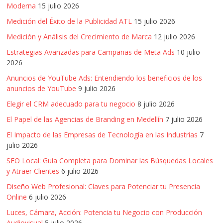
mirada
Moderna
15 julio 2026
estratégica
Medición del Éxito de la Publicidad ATL
15 julio 2026
y
versátil
Medición y Análisis del Crecimiento de Marca
12 julio 2026
del
Estrategias Avanzadas para Campañas de Meta Ads
10 julio
Marketing
2026
en
Anuncios de YouTube Ads: Entendiendo los beneficios de los
LATAM
anuncios de YouTube
9 julio 2026
|
Elegir el CRM adecuado para tu negocio
8 julio 2026
Bitácora
social
El Papel de las Agencias de Branding en Medellín
7 julio 2026
de
El Impacto de las Empresas de Tecnología en las Industrias
7
Mercadeo
julio 2026
Interactivo,
SEO Local: Guía Completa para Dominar las Búsquedas Locales
Medios,
y Atraer Clientes
6 julio 2026
Publicidad,
Diseño Web Profesional: Claves para Potenciar tu Presencia
Marketing,
Online
6 julio 2026
Campañas
Luces, Cámara, Acción: Potencia tu Negocio con Producción
Publicitarias,
Audiovisual
5 julio 2026