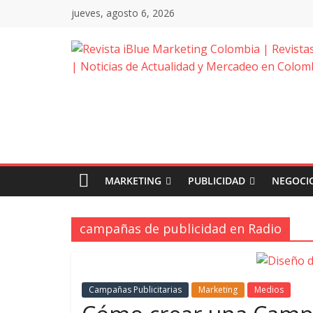
Saltar
jueves, agosto 6, 2026
al
contenido
Revista
iBlue
Marketing
Colombia
MARKETING
PUBLICIDAD
NEGOCIO
|
campañas de publicidad en Radio
Revistas
Campañas Publicitarias
Marketing
Medios
de