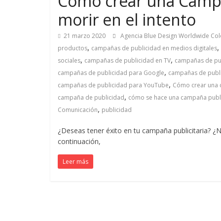
Cómo crear una Campañ
Marketing
morir en el intento
21 marzo 2020
Agencia Blue Design Worldwide Co
en
,
,
productos
campañas de publicidad en medios digitales
,
,
sociales
campañas de publicidad en TV
campañas de pu
Colombia
,
campañas de publicidad para Google
campañas de publi
,
campañas de publicidad para YouTube
Cómo crear una 
|
,
campaña de publicidad
cómo se hace una campaña publi
,
Comunicación
publicidad
Revistas
¿Deseas tener éxito en tu campaña publicitaria? ¿
continuación,
de
Leer más
Publicidad
en