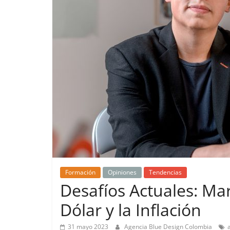
de
Marketing
en
Colombia
|
Revistas
de
Formación
Opiniones
Tendencias
Desafíos Actuales: Mar
Publicidad
Dólar y la Inflación
en
31 mayo 2023
Agencia Blue Design Colombia