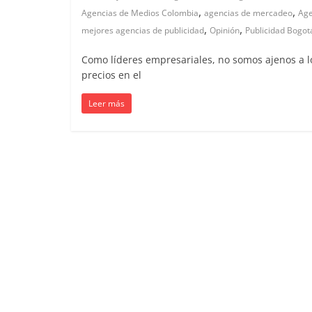
,
,
Agencias de Medios Colombia
agencias de mercadeo
Age
Colombia
,
,
mejores agencias de publicidad
Opinión
Publicidad Bogot
|
Como líderes empresariales, no somos ajenos a los
precios en el
Magazine
Leer más
de
Publicidad
y
Marketing
|