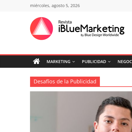
Saltar
miércoles, agosto 5, 2026
al
contenido
Revista
iBlue
MARKETING
PUBLICIDAD
NEGOC
Marketing
Colombia
Desafíos de la Publicidad
|
Revistas