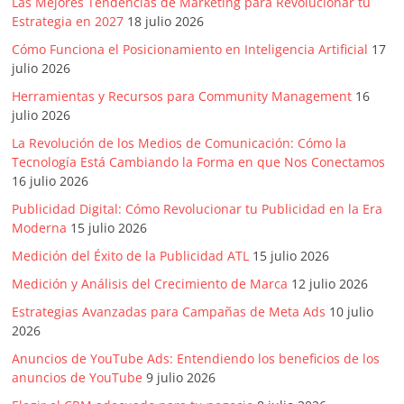
Las Mejores Tendencias de Marketing para Revolucionar tu
Publicidad,
Estrategia en 2027
18 julio 2026
Mercadeo
Cómo Funciona el Posicionamiento en Inteligencia Artificial
17
y
julio 2026
Medios
Herramientas y Recursos para Community Management
16
de
julio 2026
la
La Revolución de los Medios de Comunicación: Cómo la
Agencia
Tecnología Está Cambiando la Forma en que Nos Conectamos
Blue
16 julio 2026
Design
Colombia
Publicidad Digital: Cómo Revolucionar tu Publicidad en la Era
Moderna
15 julio 2026
y
sus
Medición del Éxito de la Publicidad ATL
15 julio 2026
filiales
Medición y Análisis del Crecimiento de Marca
12 julio 2026
en
Estrategias Avanzadas para Campañas de Meta Ads
10 julio
América
2026
Latina
Anuncios de YouTube Ads: Entendiendo los beneficios de los
|
anuncios de YouTube
9 julio 2026
Una