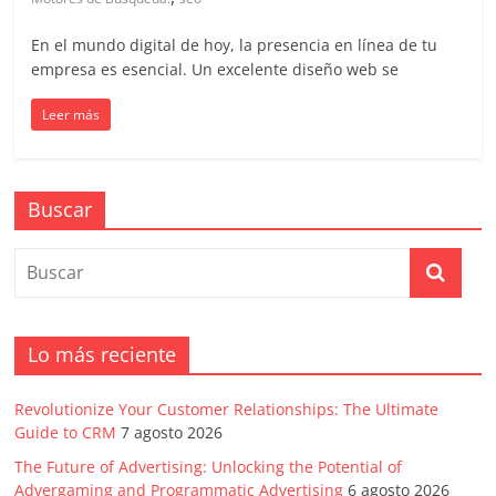
en
En el mundo digital de hoy, la presencia en línea de tu
Colombia
empresa es esencial. Un excelente diseño web se
Leer más
|
Magazine
Buscar
de
Publicidad
Lo más reciente
y
Revolutionize Your Customer Relationships: The Ultimate
Marketing
Guide to CRM
7 agosto 2026
The Future of Advertising: Unlocking the Potential of
Advergaming and Programmatic Advertising
6 agosto 2026