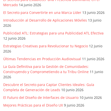
SEM,
Mercado
14 junio 2026
Free
Press,
El Secreto para Convertirte en una Marca Líder
13 junio 2026
RRPP,
Introducción al Desarrollo de Aplicaciones Móviles
13 junio
Spots,
2026
Comerciales,
Publicidad ATL: Estrategias para una Publicidad ATL Efectiva
Periodismo,
12 junio 2026
Revistas,
Estrategias Creativas para Revolucionar tu Negocio
12 junio
Magazines
2026
,
Últimas Tendencias en Producción Audiovisual
11 junio 2026
ATL,
BTL,
La Guía Definitiva para la Gestión de Comunidades:
Periódicos
Construyendo y Comprometiendo a tu Tribu Online
11 junio
2026
y
Producción
Descubre el Secreto para Captar Clientes Ideales: Guía
Gráfica
Completa de Generación de Leads
10 junio 2026
en
El Futuro del Diseño de Interfaces de Usuario
10 junio 2026
Colombia.
Mejores Prácticas para el Diseño UX
9 junio 2026