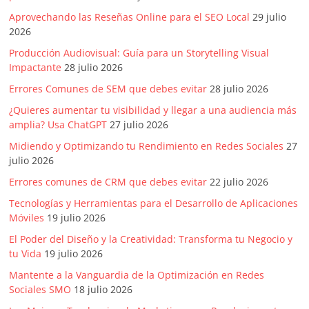
|
Aprovechando las Reseñas Online para el SEO Local
29 julio
Revistas
2026
Producción Audiovisual: Guía para un Storytelling Visual
de
Impactante
28 julio 2026
Errores Comunes de SEM que debes evitar
28 julio 2026
Actualidad
¿Quieres aumentar tu visibilidad y llegar a una audiencia más
amplia? Usa ChatGPT
27 julio 2026
en
Midiendo y Optimizando tu Rendimiento en Redes Sociales
27
julio 2026
Colombia
Errores comunes de CRM que debes evitar
22 julio 2026
Tecnologías y Herramientas para el Desarrollo de Aplicaciones
Móviles
19 julio 2026
Revista
iBlue
El Poder del Diseño y la Creatividad: Transforma tu Negocio y
Marketing
tu Vida
19 julio 2026
|
Mantente a la Vanguardia de la Optimización en Redes
Magazine
Sociales SMO
18 julio 2026
de