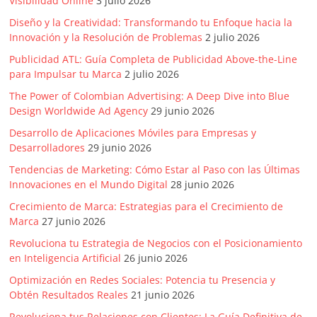
Visibilidad Online
3 julio 2026
Agencias,
Empresas,
Diseño y la Creatividad: Transformando tu Enfoque hacia la
Innovación y la Resolución de Problemas
2 julio 2026
Negocios,
Tendencias,
Publicidad ATL: Guía Completa de Publicidad Above-the-Line
Trendings,
para Impulsar tu Marca
2 julio 2026
Dinero,
The Power of Colombian Advertising: A Deep Dive into Blue
Economía,
Design Worldwide Ad Agency
29 junio 2026
Diseño
Desarrollo de Aplicaciones Móviles para Empresas y
Web,
Desarrolladores
29 junio 2026
Móviles,
Tendencias de Marketing: Cómo Estar al Paso con las Últimas
Estrategias
Innovaciones en el Mundo Digital
28 junio 2026
Digitales,
Crecimiento de Marca: Estrategias para el Crecimiento de
Estrategias
Marca
27 junio 2026
Publicitarias,
Alianzas,
Revoluciona tu Estrategia de Negocios con el Posicionamiento
en Inteligencia Artificial
26 junio 2026
Clientes,
Innovación,
Optimización en Redes Sociales: Potencia tu Presencia y
Tecnología,
Obtén Resultados Reales
21 junio 2026
Noticias,
Revoluciona tus Relaciones con Clientes: La Guía Definitiva de