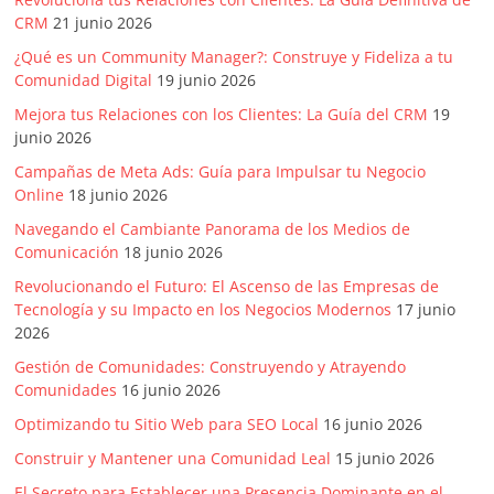
Artículos,
CRM
21 junio 2026
Gente,
¿Qué es un Community Manager?: Construye y Fideliza a tu
Contenidos
Comunidad Digital
19 junio 2026
de
Mejora tus Relaciones con los Clientes: La Guía del CRM
19
Calidad,
junio 2026
Eventos
Campañas de Meta Ads: Guía para Impulsar tu Negocio
de
Online
18 junio 2026
Marketing,
Mercadotecnia,
Navegando el Cambiante Panorama de los Medios de
Comunicación
18 junio 2026
Eventos
Publicitarios,
Revolucionando el Futuro: El Ascenso de las Empresas de
Colecciónes,
Tecnología y su Impacto en los Negocios Modernos
17 junio
2026
Marcas,
Insigns,
Gestión de Comunidades: Construyendo y Atrayendo
TV,
Comunidades
16 junio 2026
Radio,
Optimizando tu Sitio Web para SEO Local
16 junio 2026
Creatividad,
Construir y Mantener una Comunidad Leal
15 junio 2026
SEO,
El Secreto para Establecer una Presencia Dominante en el