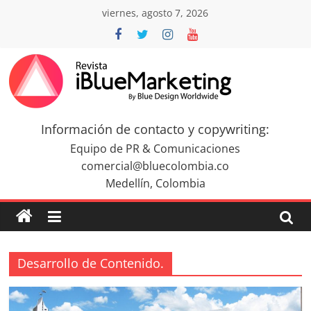
Saltar
viernes, agosto 7, 2026
al
contenido
Revista
iBlue
Información de contacto y copywriting:
Equipo de PR & Comunicaciones
Marketing
comercial@bluecolombia.co
Medellín, Colombia
Colombia
|
Desarrollo de Contenido.
Revistas