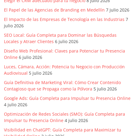
mirada
Elegir el CRM adecuado para tu negocio
8 julio 2026
estratégica
El Papel de las Agencias de Branding en Medellín
7 julio 2026
y
El Impacto de las Empresas de Tecnología en las Industrias
7
versátil
julio 2026
del
SEO Local: Guía Completa para Dominar las Búsquedas
Marketing
Locales y Atraer Clientes
6 julio 2026
en
LATAM
Diseño Web Profesional: Claves para Potenciar tu Presencia
Online
6 julio 2026
|
Bitácora
Luces, Cámara, Acción: Potencia tu Negocio con Producción
social
Audiovisual
5 julio 2026
de
Guía Definitiva de Marketing Viral: Cómo Crear Contenido
Mercadeo
Contagioso que se Propaga como la Pólvora
5 julio 2026
Interactivo,
Google Ads: Guía Completa para Impulsar tu Presencia Online
Medios,
4 julio 2026
Publicidad,
Optimización de Redes Sociales (SMO): Guía Completa para
Marketing,
Impulsar tu Presencia Online
4 julio 2026
Campañas
Visibilidad en ChatGPT: Guía Completa para Maximizar tu
Publicitarias,