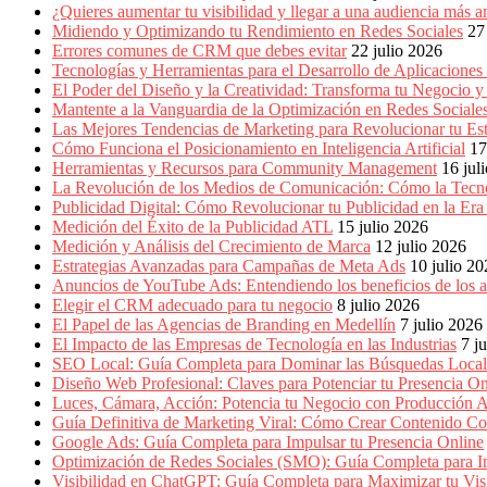
Empresas,
¿Quieres aumentar tu visibilidad y llegar a una audiencia má
Negocios,
Midiendo y Optimizando tu Rendimiento en Redes Sociales
27
Tendencias,
Errores comunes de CRM que debes evitar
22 julio 2026
Trendings,
Tecnologías y Herramientas para el Desarrollo de Aplicaciones
Dinero,
El Poder del Diseño y la Creatividad: Transforma tu Negocio y
Economía,
Mantente a la Vanguardia de la Optimización en Redes Socia
Diseño
Las Mejores Tendencias de Marketing para Revolucionar tu Est
Web,
Cómo Funciona el Posicionamiento en Inteligencia Artificial
17
Móviles,
Herramientas y Recursos para Community Management
16 jul
Estrategias
La Revolución de los Medios de Comunicación: Cómo la Tecn
Digitales,
Publicidad Digital: Cómo Revolucionar tu Publicidad en la Er
Estrategias
Medición del Éxito de la Publicidad ATL
15 julio 2026
Publicitarias,
Medición y Análisis del Crecimiento de Marca
12 julio 2026
Alianzas,
Estrategias Avanzadas para Campañas de Meta Ads
10 julio 2
Clientes,
Anuncios de YouTube Ads: Entendiendo los beneficios de los
Innovación,
Elegir el CRM adecuado para tu negocio
8 julio 2026
Tecnología,
El Papel de las Agencias de Branding en Medellín
7 julio 2026
Noticias,
El Impacto de las Empresas de Tecnología en las Industrias
7 j
Artículos,
SEO Local: Guía Completa para Dominar las Búsquedas Locale
Gente,
Diseño Web Profesional: Claves para Potenciar tu Presencia On
Contenidos
Luces, Cámara, Acción: Potencia tu Negocio con Producción A
de
Guía Definitiva de Marketing Viral: Cómo Crear Contenido Co
Calidad,
Google Ads: Guía Completa para Impulsar tu Presencia Online
Eventos
Optimización de Redes Sociales (SMO): Guía Completa para Im
de
Visibilidad en ChatGPT: Guía Completa para Maximizar tu Visi