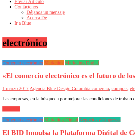
de
Enviar Artículo
Actualidad
Contáctenos
Déjanos un mensaje
en
Acerca De
Colombia
Ir a Blue
Revista
iBlue
electrónico
Marketing
|
Magazine
de
Comercio electrónico
Marketing
Marketing Digital
Publicidad,
Mercadeo
«El comercio electrónico es el futuro de 
y
Medios
de
1 marzo 2017
Agencia Blue Design Colombia
comercio
,
compras
,
el
la
Agencia
Las empresas, en la búsqueda por mejorar las condiciones de trabajo d
Blue
Design
Leer más
Colombia
y
Comercio electrónico
Marketing Digital
Negocios y Empresas
sus
filiales
El BID Impulsa la Plataforma Digital de 