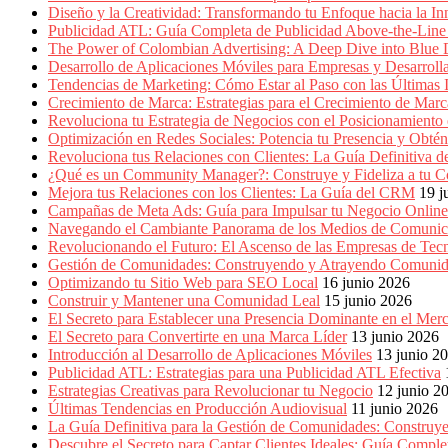
Marketing,
Diseño y la Creatividad: Transformando tu Enfoque hacia la I
Mercadotecnia,
Publicidad ATL: Guía Completa de Publicidad Above-the-Line 
Eventos
The Power of Colombian Advertising: A Deep Dive into Blu
Publicitarios,
Desarrollo de Aplicaciones Móviles para Empresas y Desarroll
Colecciónes,
Tendencias de Marketing: Cómo Estar al Paso con las Últimas 
Marcas,
Crecimiento de Marca: Estrategias para el Crecimiento de Marc
Insigns,
Revoluciona tu Estrategia de Negocios con el Posicionamiento en
TV,
Optimización en Redes Sociales: Potencia tu Presencia y Obté
Radio,
Revoluciona tus Relaciones con Clientes: La Guía Definitiva
Creatividad,
¿Qué es un Community Manager?: Construye y Fideliza a tu C
SEO,
Mejora tus Relaciones con los Clientes: La Guía del CRM
19 j
SEM,
Campañas de Meta Ads: Guía para Impulsar tu Negocio Online
Free
Navegando el Cambiante Panorama de los Medios de Comunic
Press,
Revolucionando el Futuro: El Ascenso de las Empresas de Tec
RRPP,
Gestión de Comunidades: Construyendo y Atrayendo Comuni
Spots,
Optimizando tu Sitio Web para SEO Local
16 junio 2026
Comerciales,
Construir y Mantener una Comunidad Leal
15 junio 2026
Periodismo,
El Secreto para Establecer una Presencia Dominante en el Mer
Revistas,
El Secreto para Convertirte en una Marca Líder
13 junio 2026
Magazines
Introducción al Desarrollo de Aplicaciones Móviles
13 junio 2
,
Publicidad ATL: Estrategias para una Publicidad ATL Efectiva
ATL,
Estrategias Creativas para Revolucionar tu Negocio
12 junio 2
BTL,
Últimas Tendencias en Producción Audiovisual
11 junio 2026
Periódicos
La Guía Definitiva para la Gestión de Comunidades: Construy
y
Descubre el Secreto para Captar Clientes Ideales: Guía Compl