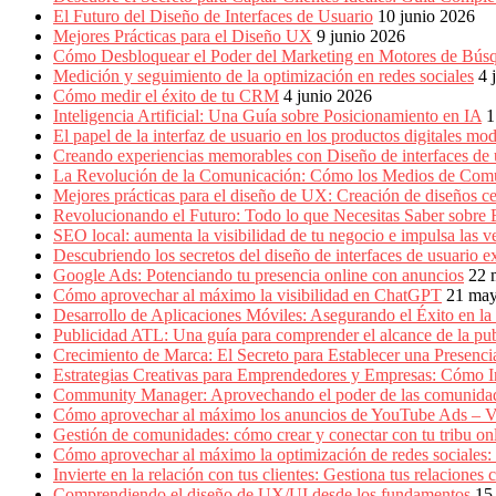
Producción
El Futuro del Diseño de Interfaces de Usuario
10 junio 2026
Gráfica
Mejores Prácticas para el Diseño UX
9 junio 2026
en
Cómo Desbloquear el Poder del Marketing en Motores de Bú
Colombia.
Medición y seguimiento de la optimización en redes sociales
4 
Cómo medir el éxito de tu CRM
4 junio 2026
Inteligencia Artificial: Una Guía sobre Posicionamiento en IA
1
El papel de la interfaz de usuario en los productos digitales mo
Creando experiencias memorables con Diseño de interfaces de 
La Revolución de la Comunicación: Cómo los Medios de Com
Mejores prácticas para el diseño de UX: Creación de diseños ce
Revolucionando el Futuro: Todo lo que Necesitas Saber sobre
SEO local: aumenta la visibilidad de tu negocio e impulsa las v
Descubriendo los secretos del diseño de interfaces de usuario e
Google Ads: Potenciando tu presencia online con anuncios
22 
Cómo aprovechar al máximo la visibilidad en ChatGPT
21 ma
Desarrollo de Aplicaciones Móviles: Asegurando el Éxito en la 
Publicidad ATL: Una guía para comprender el alcance de la publ
Crecimiento de Marca: El Secreto para Establecer una Presenc
Estrategias Creativas para Emprendedores y Empresas: Cómo 
Community Manager: Aprovechando el poder de las comunidad
Cómo aprovechar al máximo los anuncios de YouTube Ads – V
Gestión de comunidades: cómo crear y conectar con tu tribu on
Cómo aprovechar al máximo la optimización de redes sociales:
Invierte en la relación con tus clientes: Gestiona tus relacion
Comprendiendo el diseño de UX/UI desde los fundamentos
15