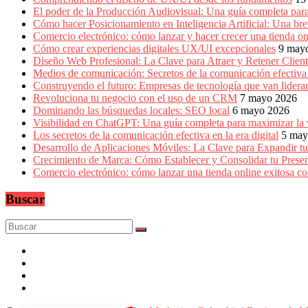
El poder de la Producción Audiovisual: Una guía completa para
Cómo hacer Posicionamiento en Inteligencia Artificial: Una b
Comercio electrónico: cómo lanzar y hacer crecer una tienda on
Cómo crear experiencias digitales UX/UI excepcionales
9 may
Diseño Web Profesional: La Clave para Atraer y Retener Cliente
Medios de comunicación: Secretos de la comunicación efectiva e
Construyendo el futuro: Empresas de tecnología que van lidera
Revoluciona tu negocio con el uso de un CRM
7 mayo 2026
Dominando las búsquedas locales: SEO local
6 mayo 2026
Visibilidad en ChatGPT: Una guía completa para maximizar la vi
Los secretos de la comunicación efectiva en la era digital
5 may
Desarrollo de Aplicaciones Móviles: La Clave para Expandir tu
Crecimiento de Marca: Cómo Establecer y Consolidar tu Prese
Comercio electrónico: cómo lanzar una tienda online exitosa 
Buscar