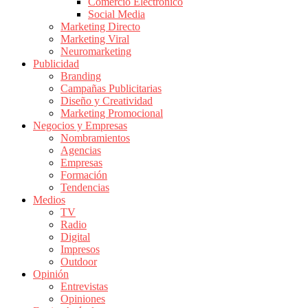
Comercio Electrónico
de
Social Media
Publicidad
Marketing Directo
en
Marketing Viral
Colombia
Neuromarketing
Publicidad
|
Branding
Magazine
Campañas Publicitarias
de
Diseño y Creatividad
Publicidad
Marketing Promocional
Negocios y Empresas
y
Nombramientos
Marketing
Agencias
|
Empresas
Noticias
Formación
de
Tendencias
Medios
Actualidad
TV
y
Radio
Mercadeo
Digital
en
Impresos
Outdoor
Colombia
Opinión
|
Entrevistas
Revistas
Opiniones