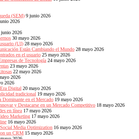
squeda (SEM)
9 junio 2026
junio 2026
 junio 2026
dernos
30 mayo 2026
usuario (UI)
28 mayo 2026
unicación Están Cambiando el Mundo
28 mayo 2026
ntrados en el usuario
25 mayo 2026
 Empresas de Tecnología
24 mayo 2026
entas
23 mayo 2026
xitosas
22 mayo 2026
mayo 2026
yo 2026
Era Digital
20 mayo 2026
icidad tradicional
19 mayo 2026
ia Dominante en el Mercado
19 mayo 2026
Innovar y Destacarse en un Mercado Competitivo
18 mayo 2026
es en línea
17 mayo 2026
ideo Marketing
17 mayo 2026
line
16 mayo 2026
 Social Media Optimization
16 mayo 2026
es con un CRM
15 mayo 2026
 mayo 2026