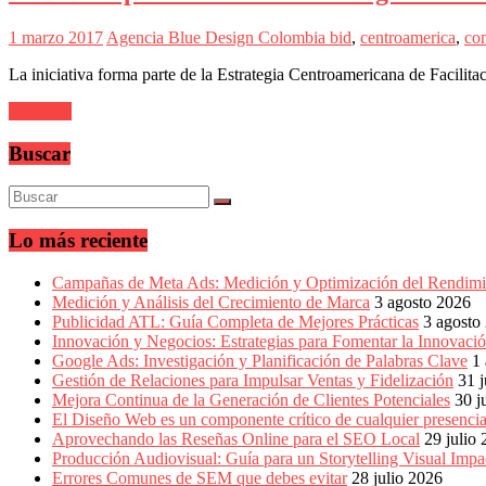
en
América
1 marzo 2017
Agencia Blue Design Colombia
bid
,
centroamerica
,
co
Latina
|
La iniciativa forma parte de la Estrategia Centroamericana de Facil
Una
mirada
Leer más
estratégica
y
Buscar
versátil
del
Marketing
en
LATAM
Lo más reciente
|
Bitácora
Campañas de Meta Ads: Medición y Optimización del Rendimi
social
Medición y Análisis del Crecimiento de Marca
3 agosto 2026
de
Publicidad ATL: Guía Completa de Mejores Prácticas
3 agosto
Mercadeo
Innovación y Negocios: Estrategias para Fomentar la Innovaci
Interactivo,
Google Ads: Investigación y Planificación de Palabras Clave
1
Medios,
Gestión de Relaciones para Impulsar Ventas y Fidelización
31 j
Publicidad,
Mejora Continua de la Generación de Clientes Potenciales
30 j
Marketing,
El Diseño Web es un componente crítico de cualquier presencia
Campañas
Aprovechando las Reseñas Online para el SEO Local
29 julio
Publicitarias,
Producción Audiovisual: Guía para un Storytelling Visual Impa
Agencias,
Errores Comunes de SEM que debes evitar
28 julio 2026