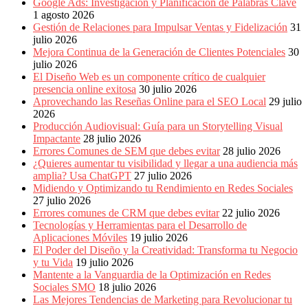
Publicitarias,
Google Ads: Investigación y Planificación de Palabras Clave
Agencias,
1 agosto 2026
Empresas,
Gestión de Relaciones para Impulsar Ventas y Fidelización
31
Negocios,
julio 2026
Tendencias,
Mejora Continua de la Generación de Clientes Potenciales
30
Trendings,
julio 2026
Dinero,
El Diseño Web es un componente crítico de cualquier
Economía,
presencia online exitosa
30 julio 2026
Diseño
Aprovechando las Reseñas Online para el SEO Local
29 julio
Web,
2026
Móviles,
Producción Audiovisual: Guía para un Storytelling Visual
Estrategias
Impactante
28 julio 2026
Digitales,
Errores Comunes de SEM que debes evitar
28 julio 2026
Estrategias
¿Quieres aumentar tu visibilidad y llegar a una audiencia más
Publicitarias,
amplia? Usa ChatGPT
27 julio 2026
Alianzas,
Midiendo y Optimizando tu Rendimiento en Redes Sociales
Clientes,
27 julio 2026
Innovación,
Errores comunes de CRM que debes evitar
22 julio 2026
Tecnología,
Tecnologías y Herramientas para el Desarrollo de
Noticias,
Aplicaciones Móviles
19 julio 2026
Artículos,
El Poder del Diseño y la Creatividad: Transforma tu Negocio
Gente,
y tu Vida
19 julio 2026
Contenidos
Mantente a la Vanguardia de la Optimización en Redes
de
Sociales SMO
18 julio 2026
Calidad,
Las Mejores Tendencias de Marketing para Revolucionar tu