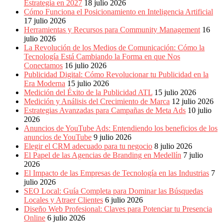
Eventos
Estrategia en 2027
18 julio 2026
de
Cómo Funciona el Posicionamiento en Inteligencia Artificial
Marketing,
17 julio 2026
Mercadotecnia,
Herramientas y Recursos para Community Management
16
Eventos
julio 2026
Publicitarios,
La Revolución de los Medios de Comunicación: Cómo la
Colecciónes,
Tecnología Está Cambiando la Forma en que Nos
Marcas,
Conectamos
16 julio 2026
Insigns,
Publicidad Digital: Cómo Revolucionar tu Publicidad en la
TV,
Era Moderna
15 julio 2026
Radio,
Medición del Éxito de la Publicidad ATL
15 julio 2026
Creatividad,
Medición y Análisis del Crecimiento de Marca
12 julio 2026
SEO,
Estrategias Avanzadas para Campañas de Meta Ads
10 julio
SEM,
2026
Free
Anuncios de YouTube Ads: Entendiendo los beneficios de los
Press,
anuncios de YouTube
9 julio 2026
RRPP,
Elegir el CRM adecuado para tu negocio
8 julio 2026
Spots,
El Papel de las Agencias de Branding en Medellín
7 julio
Comerciales,
2026
Periodismo,
El Impacto de las Empresas de Tecnología en las Industrias
7
Revistas,
julio 2026
Magazines
SEO Local: Guía Completa para Dominar las Búsquedas
,
Locales y Atraer Clientes
6 julio 2026
ATL,
Diseño Web Profesional: Claves para Potenciar tu Presencia
BTL,
Online
6 julio 2026