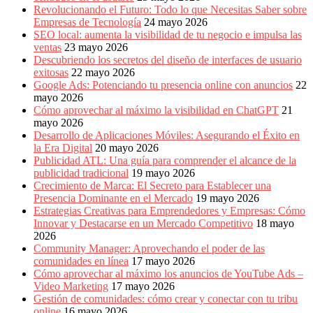
Revolucionando el Futuro: Todo lo que Necesitas Saber sobre
Empresas de Tecnología
24 mayo 2026
SEO local: aumenta la visibilidad de tu negocio e impulsa las
ventas
23 mayo 2026
Descubriendo los secretos del diseño de interfaces de usuario
exitosas
22 mayo 2026
Google Ads: Potenciando tu presencia online con anuncios
22
mayo 2026
Cómo aprovechar al máximo la visibilidad en ChatGPT
21
mayo 2026
Desarrollo de Aplicaciones Móviles: Asegurando el Éxito en
la Era Digital
20 mayo 2026
Publicidad ATL: Una guía para comprender el alcance de la
publicidad tradicional
19 mayo 2026
Crecimiento de Marca: El Secreto para Establecer una
Presencia Dominante en el Mercado
19 mayo 2026
Estrategias Creativas para Emprendedores y Empresas: Cómo
Innovar y Destacarse en un Mercado Competitivo
18 mayo
2026
Community Manager: Aprovechando el poder de las
comunidades en línea
17 mayo 2026
Cómo aprovechar al máximo los anuncios de YouTube Ads –
Video Marketing
17 mayo 2026
Gestión de comunidades: cómo crear y conectar con tu tribu
online
16 mayo 2026