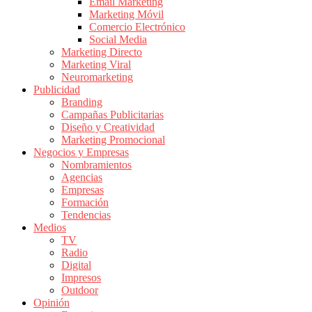
|
Email Marketing
Marketing Móvil
Revistas
Comercio Electrónico
de
Social Media
Publicidad
Marketing Directo
en
Marketing Viral
Colombia
Neuromarketing
Publicidad
|
Branding
Magazine
Campañas Publicitarias
de
Diseño y Creatividad
Publicidad
Marketing Promocional
Negocios y Empresas
y
Nombramientos
Marketing
Agencias
|
Empresas
Noticias
Formación
de
Tendencias
Medios
Actualidad
TV
y
Radio
Mercadeo
Digital
en
Impresos
Outdoor
Colombia
Opinión
|