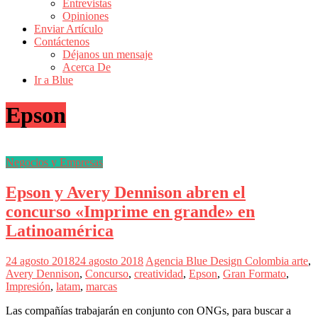
Entrevistas
Revistas
Opiniones
de
Enviar Artículo
Actualidad
Contáctenos
Déjanos un mensaje
en
Acerca De
Colombia
Ir a Blue
Revista
Epson
iBlue
Marketing
|
Magazine
Negocios y Empresas
de
Publicidad,
Epson y Avery Dennison abren el
Mercadeo
y
concurso «Imprime en grande» en
Medios
Latinoamérica
de
la
Agencia
24 agosto 2018
24 agosto 2018
Agencia Blue Design Colombia
arte
,
Blue
Avery Dennison
,
Concurso
,
creatividad
,
Epson
,
Gran Formato
,
Design
Impresión
,
latam
,
marcas
Colombia
y
Las compañías trabajarán en conjunto con ONGs, para buscar a