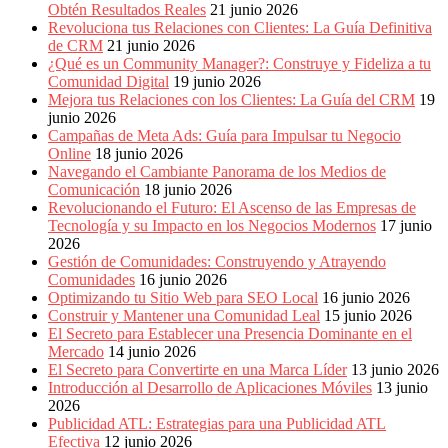
Obtén Resultados Reales
21 junio 2026
Revoluciona tus Relaciones con Clientes: La Guía Definitiva
de CRM
21 junio 2026
¿Qué es un Community Manager?: Construye y Fideliza a tu
Comunidad Digital
19 junio 2026
Mejora tus Relaciones con los Clientes: La Guía del CRM
19
junio 2026
Campañas de Meta Ads: Guía para Impulsar tu Negocio
Online
18 junio 2026
Navegando el Cambiante Panorama de los Medios de
Comunicación
18 junio 2026
Revolucionando el Futuro: El Ascenso de las Empresas de
Tecnología y su Impacto en los Negocios Modernos
17 junio
2026
Gestión de Comunidades: Construyendo y Atrayendo
Comunidades
16 junio 2026
Optimizando tu Sitio Web para SEO Local
16 junio 2026
Construir y Mantener una Comunidad Leal
15 junio 2026
El Secreto para Establecer una Presencia Dominante en el
Mercado
14 junio 2026
El Secreto para Convertirte en una Marca Líder
13 junio 2026
Introducción al Desarrollo de Aplicaciones Móviles
13 junio
2026
Publicidad ATL: Estrategias para una Publicidad ATL
Efectiva
12 junio 2026