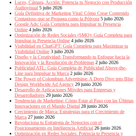
Periódicos
Luces, Cámara, Acción: Potencia tu Negocio con Producción
y
Audiovisual
5 julio 2026
Producción
Guía Definitiva de Marketing Viral: Cómo Crear Contenido
Gráfica
Contagioso que se Propaga como la Pólvora
5 julio 2026
en
Google Ads: Guía Completa para Impulsar tu Presencia
Colombia.
Online
4 julio 2026
Optimización de Redes Sociales (SMO): Guía Completa para
Impulsar tu Presencia Online
4 julio 2026
Visibilidad en ChatGPT: Guía Completa para Maximizar tu
Visibilidad Online
3 julio 2026
Diseño y la Creatividad: Transformando tu Enfoque hacia la
Innovación y la Resolución de Problemas
2 julio 2026
Publicidad ATL: Guía Completa de Publicidad Above-the-
Line para Impulsar tu Marca
2 julio 2026
The Power of Colombian Advertising: A Deep Dive into Blue
Design Worldwide Ad Agency
29 junio 2026
Desarrollo de Aplicaciones Móviles para Empresas y
Desarrolladores
29 junio 2026
Tendencias de Marketing: Cómo Estar al Paso con las Últimas
Innovaciones en el Mundo Digital
28 junio 2026
Crecimiento de Marca: Estrategias para el Crecimiento de
Marca
27 junio 2026
Revoluciona tu Estrategia de Negocios con el
Posicionamiento en Inteligencia Artificial
26 junio 2026
Optimización en Redes Sociales: Potencia tu Presencia y