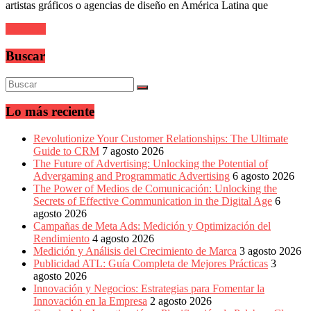
sus
artistas gráficos o agencias de diseño en América Latina que
filiales
en
Leer más
América
Latina
Buscar
|
Una
mirada
estratégica
Lo más reciente
y
versátil
del
Revolutionize Your Customer Relationships: The Ultimate
Marketing
Guide to CRM
7 agosto 2026
en
The Future of Advertising: Unlocking the Potential of
LATAM
Advergaming and Programmatic Advertising
6 agosto 2026
|
The Power of Medios de Comunicación: Unlocking the
Bitácora
Secrets of Effective Communication in the Digital Age
6
social
agosto 2026
de
Campañas de Meta Ads: Medición y Optimización del
Mercadeo
Rendimiento
4 agosto 2026
Interactivo,
Medición y Análisis del Crecimiento de Marca
3 agosto 2026
Medios,
Publicidad ATL: Guía Completa de Mejores Prácticas
3
Publicidad,
agosto 2026
Marketing,
Innovación y Negocios: Estrategias para Fomentar la
Campañas
Innovación en la Empresa
2 agosto 2026