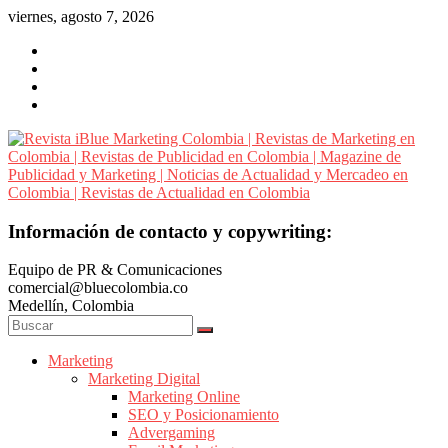
Saltar
viernes, agosto 7, 2026
al
contenido
Revista
Información de contacto y copywriting:
iBlue
Equipo de PR & Comunicaciones
Marketing
comercial@bluecolombia.co
Colombia
Medellín, Colombia
|
Revistas
de
Marketing
Marketing Digital
Marketing
Marketing Online
en
SEO y Posicionamiento
Colombia
Advergaming