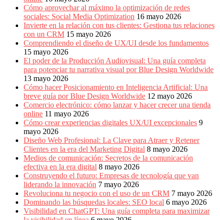
Cómo aprovechar al máximo la optimización de redes
sociales: Social Media Optimization
16 mayo 2026
Invierte en la relación con tus clientes: Gestiona tus relaciones
con un CRM
15 mayo 2026
Comprendiendo el diseño de UX/UI desde los fundamentos
15 mayo 2026
El poder de la Producción Audiovisual: Una guía completa
para potenciar tu narrativa visual por Blue Design Worldwide
13 mayo 2026
Cómo hacer Posicionamiento en Inteligencia Artificial: Una
breve guía por Blue Design Worldwide
12 mayo 2026
Comercio electrónico: cómo lanzar y hacer crecer una tienda
online
11 mayo 2026
Cómo crear experiencias digitales UX/UI excepcionales
9
mayo 2026
Diseño Web Profesional: La Clave para Atraer y Retener
Clientes en la era del Marketing Digital
8 mayo 2026
Medios de comunicación: Secretos de la comunicación
efectiva en la era digital
8 mayo 2026
Construyendo el futuro: Empresas de tecnología que van
liderando la innovación
7 mayo 2026
Revoluciona tu negocio con el uso de un CRM
7 mayo 2026
Dominando las búsquedas locales: SEO local
6 mayo 2026
Visibilidad en ChatGPT: Una guía completa para maximizar
la visibilidad en línea
6 mayo 2026