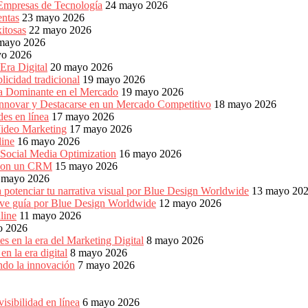
 Empresas de Tecnología
24 mayo 2026
entas
23 mayo 2026
xitosas
22 mayo 2026
mayo 2026
yo 2026
Era Digital
20 mayo 2026
icidad tradicional
19 mayo 2026
ia Dominante en el Mercado
19 mayo 2026
Innovar y Destacarse en un Mercado Competitivo
18 mayo 2026
es en línea
17 mayo 2026
ideo Marketing
17 mayo 2026
line
16 mayo 2026
 Social Media Optimization
16 mayo 2026
es con un CRM
15 mayo 2026
 mayo 2026
 potenciar tu narrativa visual por Blue Design Worldwide
13 mayo 20
reve guía por Blue Design Worldwide
12 mayo 2026
line
11 mayo 2026
o 2026
s en la era del Marketing Digital
8 mayo 2026
n la era digital
8 mayo 2026
ndo la innovación
7 mayo 2026
sibilidad en línea
6 mayo 2026