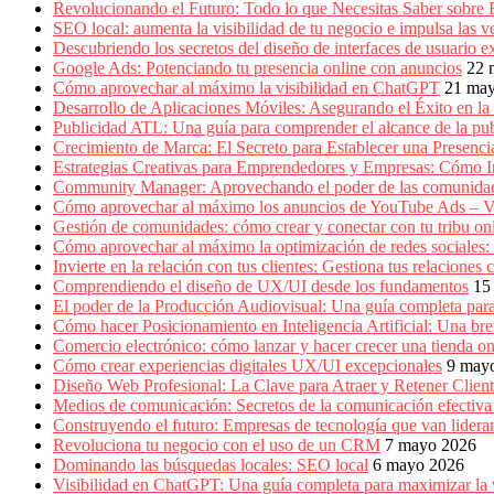
Producción
Revolucionando el Futuro: Todo lo que Necesitas Saber sobre
Gráfica
SEO local: aumenta la visibilidad de tu negocio e impulsa las v
en
Descubriendo los secretos del diseño de interfaces de usuario e
Colombia.
Google Ads: Potenciando tu presencia online con anuncios
22 
Cómo aprovechar al máximo la visibilidad en ChatGPT
21 ma
Desarrollo de Aplicaciones Móviles: Asegurando el Éxito en la 
Publicidad ATL: Una guía para comprender el alcance de la publ
Crecimiento de Marca: El Secreto para Establecer una Presenc
Estrategias Creativas para Emprendedores y Empresas: Cómo 
Community Manager: Aprovechando el poder de las comunidad
Cómo aprovechar al máximo los anuncios de YouTube Ads – V
Gestión de comunidades: cómo crear y conectar con tu tribu on
Cómo aprovechar al máximo la optimización de redes sociales:
Invierte en la relación con tus clientes: Gestiona tus relacion
Comprendiendo el diseño de UX/UI desde los fundamentos
15
El poder de la Producción Audiovisual: Una guía completa para
Cómo hacer Posicionamiento en Inteligencia Artificial: Una b
Comercio electrónico: cómo lanzar y hacer crecer una tienda on
Cómo crear experiencias digitales UX/UI excepcionales
9 may
Diseño Web Profesional: La Clave para Atraer y Retener Cliente
Medios de comunicación: Secretos de la comunicación efectiva e
Construyendo el futuro: Empresas de tecnología que van lidera
Revoluciona tu negocio con el uso de un CRM
7 mayo 2026
Dominando las búsquedas locales: SEO local
6 mayo 2026
Visibilidad en ChatGPT: Una guía completa para maximizar la vi