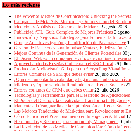
en
Lo más reciente
América
Latina
|
The Power of Medios de Comunicación: Unlocking the Secrets 
Una
Campañas de Meta Ads: Medición y Optimización del Rendimi
mirada
Medición y Análisis del Crecimiento de Marca
3 agosto 2026
estratégica
Publicidad ATL: Guía Completa de Mejores Prácticas
3 agosto
y
Innovación y Negocios: Estrategias para Fomentar la Innovaci
versátil
Google Ads: Investigación y Planificación de Palabras Clave
1
del
Gestión de Relaciones para Impulsar Ventas y Fidelización
31 j
Marketing
Mejora Continua de la Generación de Clientes Potenciales
30 j
en
El Diseño Web es un componente crítico de cualquier presencia
LATAM
Aprovechando las Reseñas Online para el SEO Local
29 julio
|
Producción Audiovisual: Guía para un Storytelling Visual Impa
Bitácora
Errores Comunes de SEM que debes evitar
28 julio 2026
social
¿Quieres aumentar tu visibilidad y llegar a una audiencia má
de
Midiendo y Optimizando tu Rendimiento en Redes Sociales
27
Mercadeo
Errores comunes de CRM que debes evitar
22 julio 2026
Interactivo,
Tecnologías y Herramientas para el Desarrollo de Aplicaciones
Medios,
El Poder del Diseño y la Creatividad: Transforma tu Negocio y
Publicidad,
Mantente a la Vanguardia de la Optimización en Redes Socia
Marketing,
Las Mejores Tendencias de Marketing para Revolucionar tu Est
Campañas
Cómo Funciona el Posicionamiento en Inteligencia Artificial
17
Publicitarias,
Herramientas y Recursos para Community Management
16 jul
Agencias,
La Revolución de los Medios de Comunicación: Cómo la Tecn