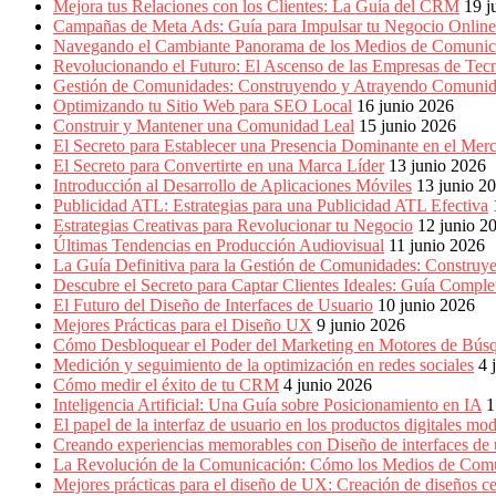
Marketing,
Mejora tus Relaciones con los Clientes: La Guía del CRM
19 j
Mercadotecnia,
Campañas de Meta Ads: Guía para Impulsar tu Negocio Online
Eventos
Navegando el Cambiante Panorama de los Medios de Comunic
Publicitarios,
Revolucionando el Futuro: El Ascenso de las Empresas de Tec
Colecciónes,
Gestión de Comunidades: Construyendo y Atrayendo Comuni
Marcas,
Optimizando tu Sitio Web para SEO Local
16 junio 2026
Insigns,
Construir y Mantener una Comunidad Leal
15 junio 2026
TV,
El Secreto para Establecer una Presencia Dominante en el Mer
Radio,
El Secreto para Convertirte en una Marca Líder
13 junio 2026
Creatividad,
Introducción al Desarrollo de Aplicaciones Móviles
13 junio 2
SEO,
Publicidad ATL: Estrategias para una Publicidad ATL Efectiva
SEM,
Estrategias Creativas para Revolucionar tu Negocio
12 junio 2
Free
Últimas Tendencias en Producción Audiovisual
11 junio 2026
Press,
La Guía Definitiva para la Gestión de Comunidades: Construy
RRPP,
Descubre el Secreto para Captar Clientes Ideales: Guía Compl
Spots,
El Futuro del Diseño de Interfaces de Usuario
10 junio 2026
Comerciales,
Mejores Prácticas para el Diseño UX
9 junio 2026
Periodismo,
Cómo Desbloquear el Poder del Marketing en Motores de Bú
Revistas,
Medición y seguimiento de la optimización en redes sociales
4 
Magazines
Cómo medir el éxito de tu CRM
4 junio 2026
,
Inteligencia Artificial: Una Guía sobre Posicionamiento en IA
1
ATL,
El papel de la interfaz de usuario en los productos digitales mo
BTL,
Creando experiencias memorables con Diseño de interfaces de 
Periódicos
La Revolución de la Comunicación: Cómo los Medios de Com
y
Mejores prácticas para el diseño de UX: Creación de diseños ce