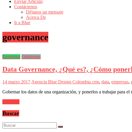
de
Enviar Artículo
Actualidad
Contáctenos
Déjanos un mensaje
en
Acerca De
Colombia
Ir a Blue
Revista
governance
iBlue
Marketing
|
Magazine
Empresas
Opiniones
de
Publicidad,
Data Governance, ¿Qué es?, ¿Cómo ponerlo
Mercadeo
y
Medios
14 marzo 2017
Agencia Blue Design Colombia
crm
,
data
,
empresas
,
de
la
Gobernar los datos de una organización, y ponerlos a trabajar para el 
Agencia
Blue
Leer más
Design
Colombia
Buscar
y
sus
filiales