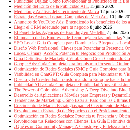
Empresas,
Publicidad Digital: Cómo Revolucionar tu Publicidad en la Er
Negocios,
Medición del Éxito de la Publicidad ATL
15 julio 2026
Tendencias,
Medición y Análisis del Crecimiento de Marca
12 julio 2026
Trendings,
Estrategias Avanzadas para Campañas de Meta Ads
10 julio 2
Dinero,
Anuncios de YouTube Ads: Entendiendo los beneficios de los
Economía,
Elegir el CRM adecuado para tu negocio
8 julio 2026
Diseño
El Papel de las Agencias de Branding en Medellín
7 julio 2026
Web,
El Impacto de las Empresas de Tecnología en las Industrias
7 j
Móviles,
SEO Local: Guía Completa para Dominar las Búsquedas Locale
Estrategias
Diseño Web Profesional: Claves para Potenciar tu Presencia On
Digitales,
Luces, Cámara, Acción: Potencia tu Negocio con Producción A
Estrategias
Guía Definitiva de Marketing Viral: Cómo Crear Contenido Co
Publicitarias,
Google Ads: Guía Completa para Impulsar tu Presencia Online
Alianzas,
Optimización de Redes Sociales (SMO): Guía Completa para Im
Clientes,
Visibilidad en ChatGPT: Guía Completa para Maximizar tu Visi
Innovación,
Diseño y la Creatividad: Transformando tu Enfoque hacia la I
Tecnología,
Publicidad ATL: Guía Completa de Publicidad Above-the-Line 
Noticias,
The Power of Colombian Advertising: A Deep Dive into Blu
Artículos,
Desarrollo de Aplicaciones Móviles para Empresas y Desarroll
Gente,
Tendencias de Marketing: Cómo Estar al Paso con las Últimas 
Contenidos
Crecimiento de Marca: Estrategias para el Crecimiento de Marc
de
Revoluciona tu Estrategia de Negocios con el Posicionamiento en
Calidad,
Optimización en Redes Sociales: Potencia tu Presencia y Obté
Eventos
Revoluciona tus Relaciones con Clientes: La Guía Definitiva
de
¿Qué es un Community Manager?: Construye y Fideliza a tu C