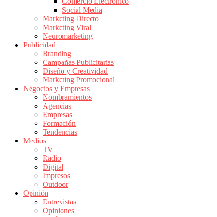
Comercio Electrónico
de
Social Media
Publicidad
Marketing Directo
en
Marketing Viral
Colombia
Neuromarketing
Publicidad
|
Branding
Magazine
Campañas Publicitarias
de
Diseño y Creatividad
Publicidad
Marketing Promocional
Negocios y Empresas
y
Nombramientos
Marketing
Agencias
|
Empresas
Noticias
Formación
de
Tendencias
Medios
Actualidad
TV
y
Radio
Mercadeo
Digital
en
Impresos
Outdoor
Colombia
Opinión
|
Entrevistas
Revistas
Opiniones