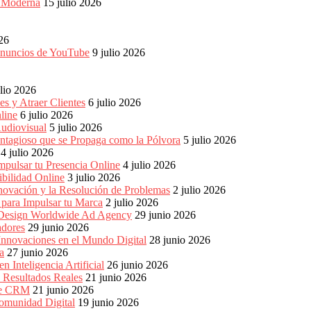
a Moderna
15 julio 2026
026
 anuncios de YouTube
9 julio 2026
ulio 2026
s y Atraer Clientes
6 julio 2026
line
6 julio 2026
udiovisual
5 julio 2026
ntagioso que se Propaga como la Pólvora
5 julio 2026
4 julio 2026
pulsar tu Presencia Online
4 julio 2026
bilidad Online
3 julio 2026
nnovación y la Resolución de Problemas
2 julio 2026
para Impulsar tu Marca
2 julio 2026
e Design Worldwide Ad Agency
29 junio 2026
adores
29 junio 2026
Innovaciones en el Mundo Digital
28 junio 2026
a
27 junio 2026
 Inteligencia Artificial
26 junio 2026
n Resultados Reales
21 junio 2026
 de CRM
21 junio 2026
omunidad Digital
19 junio 2026