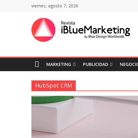
Saltar
viernes, agosto 7, 2026
al
contenido
Revista
iBlue
MARKETING
PUBLICIDAD
NEGOCIO
Marketing
Colombia
HubSpot CRM
|
Revistas