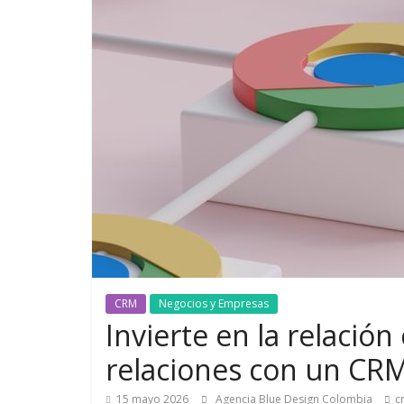
de
Marketing
en
Colombia
|
Revistas
de
CRM
Negocios y Empresas
Invierte en la relación
Publicidad
relaciones con un CR
en
15 mayo 2026
Agencia Blue Design Colombia
c