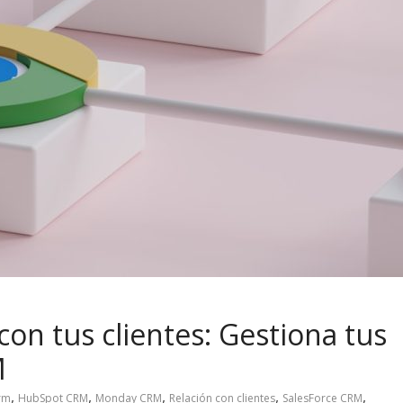
 con tus clientes: Gestiona tus
M
,
,
,
,
,
rm
HubSpot CRM
Monday CRM
Relación con clientes
SalesForce CRM