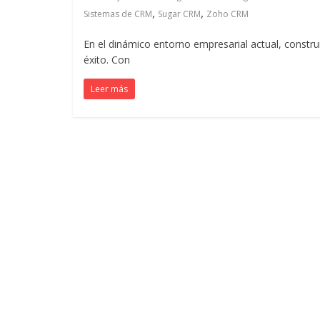
,
,
Sistemas de CRM
Sugar CRM
Zoho CRM
Colombia
En el dinámico entorno empresarial actual, construir
éxito. Con
|
Leer más
Magazine
de
Publicidad
y
Marketing
|