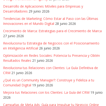
Agencias,
Desarrollo de Aplicaciones Móviles para Empresas y
Empresas,
Desarrolladores
29 junio 2026
Negocios,
Tendencias de Marketing: Cómo Estar al Paso con las Últimas
Tendencias,
Innovaciones en el Mundo Digital
28 junio 2026
Trendings,
Dinero,
Crecimiento de Marca: Estrategias para el Crecimiento de Marca
Economía,
27 junio 2026
Diseño
Revoluciona tu Estrategia de Negocios con el Posicionamiento
Web,
en Inteligencia Artificial
26 junio 2026
Móviles,
Optimización en Redes Sociales: Potencia tu Presencia y Obtén
Estrategias
Resultados Reales
21 junio 2026
Digitales,
Revoluciona tus Relaciones con Clientes: La Guía Definitiva de
Estrategias
CRM
21 junio 2026
Publicitarias,
¿Qué es un Community Manager?: Construye y Fideliza a tu
Alianzas,
Comunidad Digital
19 junio 2026
Clientes,
Mejora tus Relaciones con los Clientes: La Guía del CRM
19 junio
Innovación,
2026
Tecnología,
Noticias,
Campañas de Meta Ads: Guía para Impulsar tu Negocio Online