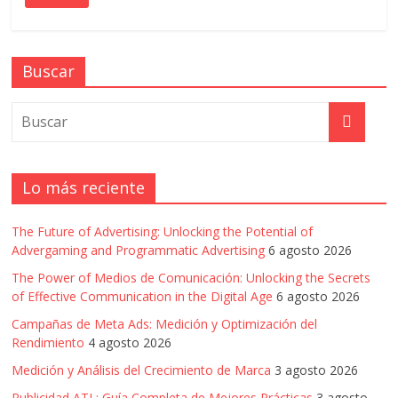
en
Colombia
Buscar
|
Magazine
Lo más reciente
de
The Future of Advertising: Unlocking the Potential of
Publicidad
Advergaming and Programmatic Advertising
6 agosto 2026
The Power of Medios de Comunicación: Unlocking the Secrets
y
of Effective Communication in the Digital Age
6 agosto 2026
Campañas de Meta Ads: Medición y Optimización del
Marketing
Rendimiento
4 agosto 2026
Medición y Análisis del Crecimiento de Marca
3 agosto 2026
Publicidad ATL: Guía Completa de Mejores Prácticas
3 agosto