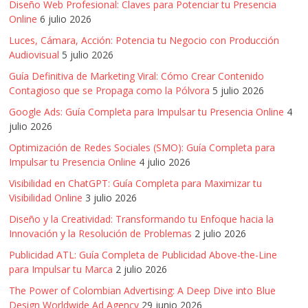
mirada
Diseño Web Profesional: Claves para Potenciar tu Presencia
estratégica
Online
6 julio 2026
y
Luces, Cámara, Acción: Potencia tu Negocio con Producción
versátil
Audiovisual
5 julio 2026
del
Guía Definitiva de Marketing Viral: Cómo Crear Contenido
Marketing
Contagioso que se Propaga como la Pólvora
5 julio 2026
en
Google Ads: Guía Completa para Impulsar tu Presencia Online
4
LATAM
julio 2026
|
Optimización de Redes Sociales (SMO): Guía Completa para
Bitácora
Impulsar tu Presencia Online
4 julio 2026
social
de
Visibilidad en ChatGPT: Guía Completa para Maximizar tu
Mercadeo
Visibilidad Online
3 julio 2026
Interactivo,
Diseño y la Creatividad: Transformando tu Enfoque hacia la
Medios,
Innovación y la Resolución de Problemas
2 julio 2026
Publicidad,
Publicidad ATL: Guía Completa de Publicidad Above-the-Line
Marketing,
para Impulsar tu Marca
2 julio 2026
Campañas
The Power of Colombian Advertising: A Deep Dive into Blue
Publicitarias,
Design Worldwide Ad Agency
29 junio 2026