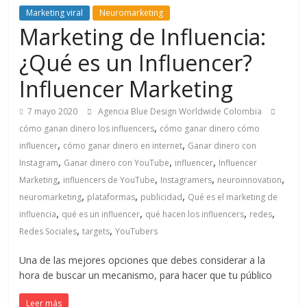
de
Marketing viral
Neuromarketing
Marketing de Influencia:
Marketing
¿Qué es un Influencer?
Influencer Marketing
en
7 mayo 2020
Agencia Blue Design Worldwide Colombia
Colombia
,
cómo ganan dinero los influencers
cómo ganar dinero cómo
,
,
influencer
cómo ganar dinero en internet
Ganar dinero con
|
,
,
,
Instagram
Ganar dinero con YouTube
influencer
Influencer
,
,
,
,
Marketing
influencers de YouTube
Instagramers
neuroinnovation
Revistas
,
,
,
neuromarketing
plataformas
publicidad
Qué es el marketing de
,
,
,
,
influencia
qué es un influencer
qué hacen los influencers
redes
,
,
de
Redes Sociales
targets
YouTubers
Una de las mejores opciones que debes considerar a la
Publicidad
hora de buscar un mecanismo, para hacer que tu público
Leer más