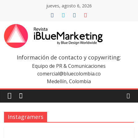
Saltar
jueves, agosto 6, 2026
al
contenido
Revista
iBlue
Información de contacto y copywriting:
Equipo de PR & Comunicaciones
Marketing
comercial@bluecolombia.co
Medellín, Colombia
Colombia
|
Instagramers
Revistas