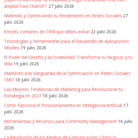
|
amplia? Usa ChatGPT
27 julio 2026
Revistas
Midiendo y Optimizando tu Rendimiento en Redes Sociales
27
julio 2026
de
Errores comunes de CRM que debes evitar
22 julio 2026
Tecnologías y Herramientas para el Desarrollo de Aplicaciones
Actualidad
Móviles
19 julio 2026
El Poder del Diseño y la Creatividad: Transforma tu Negocio y tu
en
Vida
19 julio 2026
Mantente a la Vanguardia de la Optimización en Redes Sociales
SMO
18 julio 2026
Colombia
Las Mejores Tendencias de Marketing para Revolucionar tu
Estrategia en 2027
18 julio 2026
Revista
Cómo Funciona el Posicionamiento en Inteligencia Artificial
17
iBlue
julio 2026
Marketing
|
Herramientas y Recursos para Community Management
16 julio
2026
Magazine
de
La Revolución de los Medios de Comunicación: Cómo la