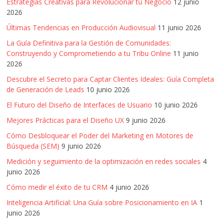
SEM,
Estrategias Creativas para Revolucionar tu Negocio
12 junio
Free
2026
Press,
Últimas Tendencias en Producción Audiovisual
11 junio 2026
RRPP,
La Guía Definitiva para la Gestión de Comunidades:
Spots,
Construyendo y Comprometiendo a tu Tribu Online
11 junio
Comerciales,
2026
Periodismo,
Descubre el Secreto para Captar Clientes Ideales: Guía Completa
Revistas,
de Generación de Leads
10 junio 2026
Magazines
El Futuro del Diseño de Interfaces de Usuario
10 junio 2026
,
ATL,
Mejores Prácticas para el Diseño UX
9 junio 2026
BTL,
Cómo Desbloquear el Poder del Marketing en Motores de
Periódicos
Búsqueda (SEM)
9 junio 2026
y
Medición y seguimiento de la optimización en redes sociales
4
Producción
junio 2026
Gráfica
Cómo medir el éxito de tu CRM
4 junio 2026
en
Colombia.
Inteligencia Artificial: Una Guía sobre Posicionamiento en IA
1
junio 2026