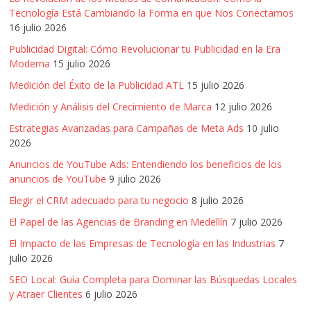
Publicidad,
Tecnología Está Cambiando la Forma en que Nos Conectamos
Mercadeo
16 julio 2026
y
Publicidad Digital: Cómo Revolucionar tu Publicidad en la Era
Medios
Moderna
15 julio 2026
de
Medición del Éxito de la Publicidad ATL
15 julio 2026
la
Medición y Análisis del Crecimiento de Marca
12 julio 2026
Agencia
Blue
Estrategias Avanzadas para Campañas de Meta Ads
10 julio
2026
Design
Colombia
Anuncios de YouTube Ads: Entendiendo los beneficios de los
y
anuncios de YouTube
9 julio 2026
sus
Elegir el CRM adecuado para tu negocio
8 julio 2026
filiales
El Papel de las Agencias de Branding en Medellín
7 julio 2026
en
El Impacto de las Empresas de Tecnología en las Industrias
7
América
julio 2026
Latina
|
SEO Local: Guía Completa para Dominar las Búsquedas Locales
Una
y Atraer Clientes
6 julio 2026