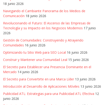
Artículos,
18 junio 2026
Gente,
Navegando el Cambiante Panorama de los Medios de
Contenidos
Comunicación
18 junio 2026
de
Revolucionando el Futuro: El Ascenso de las Empresas de
Calidad,
Tecnología y su Impacto en los Negocios Modernos
17 junio
Eventos
2026
de
Gestión de Comunidades: Construyendo y Atrayendo
Marketing,
Comunidades
16 junio 2026
Mercadotecnia,
Optimizando tu Sitio Web para SEO Local
16 junio 2026
Eventos
Construir y Mantener una Comunidad Leal
15 junio 2026
Publicitarios,
Colecciónes,
El Secreto para Establecer una Presencia Dominante en el
Marcas,
Mercado
14 junio 2026
Insigns,
El Secreto para Convertirte en una Marca Líder
13 junio 2026
TV,
Introducción al Desarrollo de Aplicaciones Móviles
13 junio 2026
Radio,
Creatividad,
Publicidad ATL: Estrategias para una Publicidad ATL Efectiva
12
junio 2026
SEO,