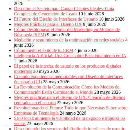
2026
Descubre el Secreto para Captar Clientes Ideales: Guía
Completa de Generación de Leads
10 junio 2026
El Futuro del Diseño de Interfaces de Usuario
10 junio 2026
Mejores Prácticas para el Diseño UX
9 junio 2026
Cómo Desbloquear el Poder del Marketing en Motores de
Búsqueda (SEM)
9 junio 2026
Medición y seguimiento de la optimización en redes sociales
4
junio 2026
Cómo medir el éxito de tu CRM
4 junio 2026
Inteligencia Artificial: Una Guía sobre Posicionamiento en IA
1 junio 2026
El papel de la interfaz de usuario en los productos digitales
modernos
30 mayo 2026
Creando experiencias memorables con Diseño de interfaces
de usuario (UI)
28 mayo 2026
La Revolución de la Comunicación: Cómo los Medios de
Comunicación Están Cambiando el Mundo
28 mayo 2026
Mejores prácticas para el diseño de UX: Creación de diseños
centrados en el usuario
25 mayo 2026
Revolucionando el Futuro: Todo lo que Necesitas Saber sobre
Empresas de Tecnología
24 mayo 2026
SEO local: aumenta la visibilidad de tu negocio e impulsa las
ventas
23 mayo 2026
Descubriendo los secretos del diseño de interfaces de usuario