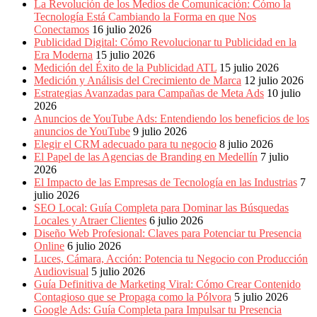
Eventos
La Revolución de los Medios de Comunicación: Cómo la
de
Tecnología Está Cambiando la Forma en que Nos
Marketing,
Conectamos
16 julio 2026
Mercadotecnia,
Publicidad Digital: Cómo Revolucionar tu Publicidad en la
Eventos
Era Moderna
15 julio 2026
Publicitarios,
Medición del Éxito de la Publicidad ATL
15 julio 2026
Colecciónes,
Medición y Análisis del Crecimiento de Marca
12 julio 2026
Marcas,
Estrategias Avanzadas para Campañas de Meta Ads
10 julio
Insigns,
2026
TV,
Anuncios de YouTube Ads: Entendiendo los beneficios de los
Radio,
anuncios de YouTube
9 julio 2026
Creatividad,
Elegir el CRM adecuado para tu negocio
8 julio 2026
SEO,
El Papel de las Agencias de Branding en Medellín
7 julio
SEM,
2026
Free
El Impacto de las Empresas de Tecnología en las Industrias
7
Press,
julio 2026
RRPP,
SEO Local: Guía Completa para Dominar las Búsquedas
Spots,
Locales y Atraer Clientes
6 julio 2026
Comerciales,
Diseño Web Profesional: Claves para Potenciar tu Presencia
Periodismo,
Online
6 julio 2026
Revistas,
Luces, Cámara, Acción: Potencia tu Negocio con Producción
Magazines
Audiovisual
5 julio 2026
,
Guía Definitiva de Marketing Viral: Cómo Crear Contenido
ATL,
Contagioso que se Propaga como la Pólvora
5 julio 2026
BTL,
Google Ads: Guía Completa para Impulsar tu Presencia