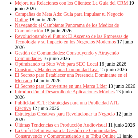
Mejora tus Relaciones con los Clientes: La Guía del CRM
19
junio 2026
Campañas de Meta Ads: Guía para Impulsar tu Negocio
Online
18 junio 2026
Navegando el Cambiante Panorama de los Medios de
Comunicación
18 junio 2026
Revolucionando el Futuro: El Ascenso de las Empresas de
Tecnología y su Impacto en los Negocios Modernos
17 junio
2026
Gestión de Comunidades: Construyendo y Atrayendo
Comunidades
16 junio 2026
Optimizando tu Sitio Web para SEO Local
16 junio 2026
Construir y Mantener una Comunidad Leal
15 junio 2026
El Secreto para Establecer una Presencia Dominante en el
Mercado
14 junio 2026
El Secreto para Convertirte en una Marca Líder
13 junio 2026
Introducción al Desarrollo de Aplicaciones Móviles
13 junio
2026
Publicidad ATL: Estrategias para una Publicidad ATL
Efectiva
12 junio 2026
Estrategias Creativas para Revolucionar tu Negocio
12 junio
2026
Últimas Tendencias en Producción Audiovisual
11 junio 2026
La Guía Definitiva para la Gestión de Comunidades:
Construyendo y Comprometiendo a tu Tribu Online
11 junio