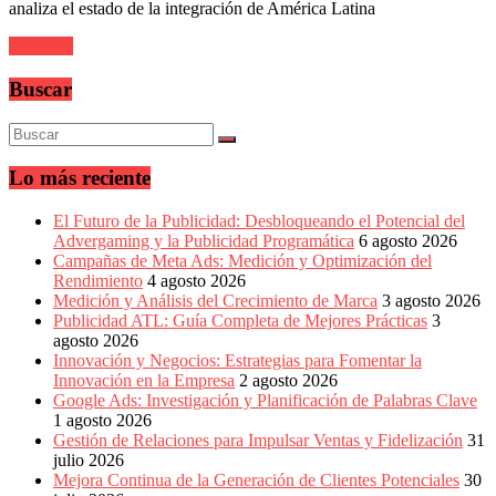
sus
analiza el estado de la integración de América Latina
filiales
en
Leer más
América
Latina
Buscar
|
Una
mirada
estratégica
Lo más reciente
y
versátil
del
El Futuro de la Publicidad: Desbloqueando el Potencial del
Marketing
Advergaming y la Publicidad Programática
6 agosto 2026
en
Campañas de Meta Ads: Medición y Optimización del
LATAM
Rendimiento
4 agosto 2026
|
Medición y Análisis del Crecimiento de Marca
3 agosto 2026
Bitácora
Publicidad ATL: Guía Completa de Mejores Prácticas
3
social
agosto 2026
de
Innovación y Negocios: Estrategias para Fomentar la
Mercadeo
Innovación en la Empresa
2 agosto 2026
Interactivo,
Google Ads: Investigación y Planificación de Palabras Clave
Medios,
1 agosto 2026
Publicidad,
Gestión de Relaciones para Impulsar Ventas y Fidelización
31
Marketing,
julio 2026
Campañas
Mejora Continua de la Generación de Clientes Potenciales
30