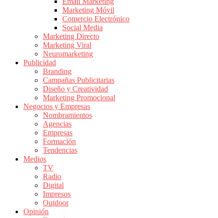
|
Email Marketing
Marketing Móvil
Revistas
Comercio Electrónico
de
Social Media
Publicidad
Marketing Directo
en
Marketing Viral
Colombia
Neuromarketing
Publicidad
|
Branding
Magazine
Campañas Publicitarias
de
Diseño y Creatividad
Publicidad
Marketing Promocional
Negocios y Empresas
y
Nombramientos
Marketing
Agencias
|
Empresas
Noticias
Formación
de
Tendencias
Medios
Actualidad
TV
y
Radio
Mercadeo
Digital
en
Impresos
Outdoor
Colombia
Opinión
|