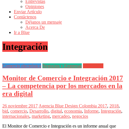
Entrevistas
Revistas
Opiniones
de
Enviar Artículo
Actualidad
Contáctenos
Déjanos un mensaje
en
Acerca De
Colombia
Ir a Blue
Revista
Integración
iBlue
Marketing
|
Magazine
Comercio electrónico
Negocios y Empresas
Tendencias
de
Publicidad,
Monitor de Comercio e Integración 2017
Mercadeo
y
– La competencia por los mercados en la
Medios
era digital
de
la
Agencia
26 noviembre 2017
Agencia Blue Design Colombia
2017
,
2018
,
Blue
bid
,
comercio
,
Desarrollo
,
digital
,
economia
,
Informe
,
Integración
,
Design
internacionales
,
marketing
,
mercadeo
,
negocios
Colombia
y
El Monitor de Comercio e Integración es un informe anual que