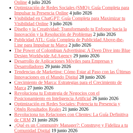
Periódicos
Online
4 julio 2026
y
Optimización de Redes Sociales (SMO): Guía Completa para
Producción
Impulsar tu Presencia Online
4 julio 2026
Gráfica
Visibilidad en ChatGPT: Guía Completa para Maximizar tu
en
Visibilidad Online
3 julio 2026
Colombia.
Diseño y la Creatividad: Transformando tu Enfoque hacia la
Innovación y la Resolución de Problemas
2 julio 2026
Publicidad ATL: Guía Completa de Publicidad Above-the-
Line para Impulsar tu Marca
2 julio 2026
The Power of Colombian Advertising: A Deep Dive into Blue
Design Worldwide Ad Agency
29 junio 2026
Desarrollo de Aplicaciones Móviles para Empresas y
Desarrolladores
29 junio 2026
Tendencias de Marketing: Cómo Estar al Paso con las Últimas
Innovaciones en el Mundo Digital
28 junio 2026
Crecimiento de Marca: Estrategias para el Crecimiento de
Marca
27 junio 2026
Revoluciona tu Estrategia de Negocios con el
Posicionamiento en Inteligencia Artificial
26 junio 2026
Optimización en Redes Sociales: Potencia tu Presencia y
Obtén Resultados Reales
21 junio 2026
Revoluciona tus Relaciones con Clientes: La Guía Definitiva
de CRM
21 junio 2026
¿Qué es un Community Manager?: Construye y Fideliza a tu
Comunidad Digital
19 junio 2026