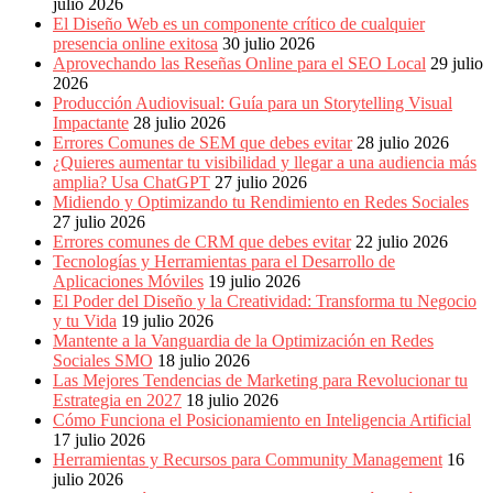
Publicitarias,
julio 2026
Agencias,
El Diseño Web es un componente crítico de cualquier
Empresas,
presencia online exitosa
30 julio 2026
Negocios,
Aprovechando las Reseñas Online para el SEO Local
29 julio
Tendencias,
2026
Trendings,
Producción Audiovisual: Guía para un Storytelling Visual
Dinero,
Impactante
28 julio 2026
Economía,
Errores Comunes de SEM que debes evitar
28 julio 2026
Diseño
¿Quieres aumentar tu visibilidad y llegar a una audiencia más
Web,
amplia? Usa ChatGPT
27 julio 2026
Móviles,
Midiendo y Optimizando tu Rendimiento en Redes Sociales
Estrategias
27 julio 2026
Digitales,
Errores comunes de CRM que debes evitar
22 julio 2026
Estrategias
Tecnologías y Herramientas para el Desarrollo de
Publicitarias,
Aplicaciones Móviles
19 julio 2026
Alianzas,
El Poder del Diseño y la Creatividad: Transforma tu Negocio
Clientes,
y tu Vida
19 julio 2026
Innovación,
Mantente a la Vanguardia de la Optimización en Redes
Tecnología,
Sociales SMO
18 julio 2026
Noticias,
Las Mejores Tendencias de Marketing para Revolucionar tu
Artículos,
Estrategia en 2027
18 julio 2026
Gente,
Cómo Funciona el Posicionamiento en Inteligencia Artificial
Contenidos
17 julio 2026
de
Herramientas y Recursos para Community Management
16
Calidad,
julio 2026