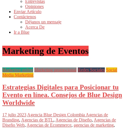
Entrevistas
Revistas
Opiniones
de
Enviar Artículo
Actualidad
Contáctenos
Déjanos un mensaje
en
Acerca De
Colombia
Ir a Blue
Revista
iBlue
Marketing de Eventos
Marketing
|
Magazine
de
Marketing online
Marketing promocional
Redes Sociales
Social
Publicidad,
Media Marketing
Mercadeo
y
Estrategias Digitales para Posicionar tu
Medios
de
Evento en línea. Consejos de Blue Design
la
Worldwide
Agencia
Blue
Design
17 julio 2023
Agencia Blue Design Colombia
Agencias de
Colombia
Branding
,
Agencias de BTL
,
Agencias de Diseño
,
Agencias de
y
Diseño Web
,
Agencias de Ecommerce
,
agencias de marketing
,