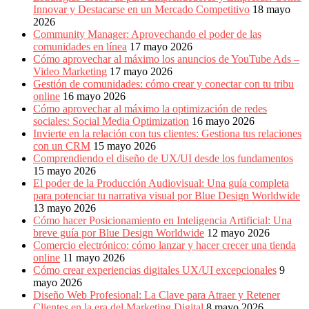
Innovar y Destacarse en un Mercado Competitivo
18 mayo
2026
Community Manager: Aprovechando el poder de las
comunidades en línea
17 mayo 2026
Cómo aprovechar al máximo los anuncios de YouTube Ads –
Video Marketing
17 mayo 2026
Gestión de comunidades: cómo crear y conectar con tu tribu
online
16 mayo 2026
Cómo aprovechar al máximo la optimización de redes
sociales: Social Media Optimization
16 mayo 2026
Invierte en la relación con tus clientes: Gestiona tus relaciones
con un CRM
15 mayo 2026
Comprendiendo el diseño de UX/UI desde los fundamentos
15 mayo 2026
El poder de la Producción Audiovisual: Una guía completa
para potenciar tu narrativa visual por Blue Design Worldwide
13 mayo 2026
Cómo hacer Posicionamiento en Inteligencia Artificial: Una
breve guía por Blue Design Worldwide
12 mayo 2026
Comercio electrónico: cómo lanzar y hacer crecer una tienda
online
11 mayo 2026
Cómo crear experiencias digitales UX/UI excepcionales
9
mayo 2026
Diseño Web Profesional: La Clave para Atraer y Retener
Clientes en la era del Marketing Digital
8 mayo 2026