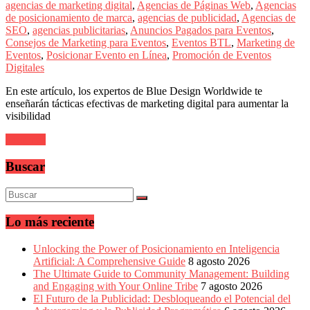
sus
agencias de marketing digital
,
Agencias de Páginas Web
,
Agencias
filiales
de posicionamiento de marca
,
agencias de publicidad
,
Agencias de
en
SEO
,
agencias publicitarias
,
Anuncios Pagados para Eventos
,
América
Consejos de Marketing para Eventos
,
Eventos BTL
,
Marketing de
Latina
Eventos
,
Posicionar Evento en Línea
,
Promoción de Eventos
|
Digitales
Una
mirada
En este artículo, los expertos de Blue Design Worldwide te
estratégica
enseñarán tácticas efectivas de marketing digital para aumentar la
y
visibilidad
versátil
del
Leer más
Marketing
en
Buscar
LATAM
|
Bitácora
social
Lo más reciente
de
Mercadeo
Unlocking the Power of Posicionamiento en Inteligencia
Interactivo,
Artificial: A Comprehensive Guide
8 agosto 2026
Medios,
The Ultimate Guide to Community Management: Building
Publicidad,
and Engaging with Your Online Tribe
7 agosto 2026
Marketing,
El Futuro de la Publicidad: Desbloqueando el Potencial del
Campañas