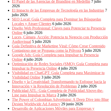
El Papel de las Agencias de Branding en Medellín
7 julio
Periódicos
2026
y
El Impacto de las Empresas de Tecnología en las Industrias
7
Producción
julio 2026
Gráfica
SEO Local: Guía Completa para Dominar las Búsquedas
en
Locales y Atraer Clientes
6 julio 2026
Colombia.
Diseño Web Profesional: Claves para Potenciar tu Presencia
Online
6 julio 2026
Luces, Cámara, Acción: Potencia tu Negocio con Producción
Audiovisual
5 julio 2026
Guía Definitiva de Marketing Viral: Cómo Crear Contenido
Contagioso que se Propaga como la Pólvora
5 julio 2026
Google Ads: Guía Completa para Impulsar tu Presencia
Online
4 julio 2026
Optimización de Redes Sociales (SMO): Guía Completa para
Impulsar tu Presencia Online
4 julio 2026
Visibilidad en ChatGPT: Guía Completa para Maximizar tu
Visibilidad Online
3 julio 2026
Diseño y la Creatividad: Transformando tu Enfoque hacia la
Innovación y la Resolución de Problemas
2 julio 2026
Publicidad ATL: Guía Completa de Publicidad Above-the-
Line para Impulsar tu Marca
2 julio 2026
The Power of Colombian Advertising: A Deep Dive into Blue
Design Worldwide Ad Agency
29 junio 2026
Desarrollo de Aplicaciones Móviles para Empresas y