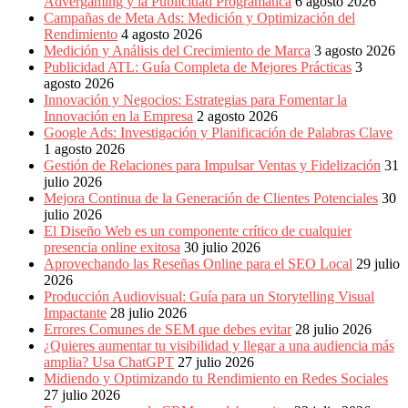
Advergaming y la Publicidad Programática
6 agosto 2026
Publicitarias,
Campañas de Meta Ads: Medición y Optimización del
Agencias,
Rendimiento
4 agosto 2026
Empresas,
Medición y Análisis del Crecimiento de Marca
3 agosto 2026
Negocios,
Publicidad ATL: Guía Completa de Mejores Prácticas
3
Tendencias,
agosto 2026
Trendings,
Innovación y Negocios: Estrategias para Fomentar la
Dinero,
Innovación en la Empresa
2 agosto 2026
Economía,
Google Ads: Investigación y Planificación de Palabras Clave
Diseño
1 agosto 2026
Web,
Gestión de Relaciones para Impulsar Ventas y Fidelización
31
Móviles,
julio 2026
Estrategias
Mejora Continua de la Generación de Clientes Potenciales
30
Digitales,
julio 2026
Estrategias
El Diseño Web es un componente crítico de cualquier
Publicitarias,
presencia online exitosa
30 julio 2026
Alianzas,
Aprovechando las Reseñas Online para el SEO Local
29 julio
Clientes,
2026
Innovación,
Producción Audiovisual: Guía para un Storytelling Visual
Tecnología,
Impactante
28 julio 2026
Noticias,
Errores Comunes de SEM que debes evitar
28 julio 2026
Artículos,
¿Quieres aumentar tu visibilidad y llegar a una audiencia más
Gente,
amplia? Usa ChatGPT
27 julio 2026
Contenidos
Midiendo y Optimizando tu Rendimiento en Redes Sociales
de
27 julio 2026
Calidad,