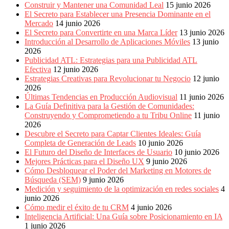
Construir y Mantener una Comunidad Leal
15 junio 2026
El Secreto para Establecer una Presencia Dominante en el
Mercado
14 junio 2026
El Secreto para Convertirte en una Marca Líder
13 junio 2026
Introducción al Desarrollo de Aplicaciones Móviles
13 junio
2026
Publicidad ATL: Estrategias para una Publicidad ATL
Efectiva
12 junio 2026
Estrategias Creativas para Revolucionar tu Negocio
12 junio
2026
Últimas Tendencias en Producción Audiovisual
11 junio 2026
La Guía Definitiva para la Gestión de Comunidades:
Construyendo y Comprometiendo a tu Tribu Online
11 junio
2026
Descubre el Secreto para Captar Clientes Ideales: Guía
Completa de Generación de Leads
10 junio 2026
El Futuro del Diseño de Interfaces de Usuario
10 junio 2026
Mejores Prácticas para el Diseño UX
9 junio 2026
Cómo Desbloquear el Poder del Marketing en Motores de
Búsqueda (SEM)
9 junio 2026
Medición y seguimiento de la optimización en redes sociales
4
junio 2026
Cómo medir el éxito de tu CRM
4 junio 2026
Inteligencia Artificial: Una Guía sobre Posicionamiento en IA
1 junio 2026