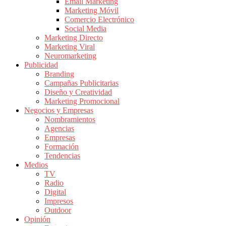
|
Email Marketing
Marketing Móvil
Revistas
Comercio Electrónico
de
Social Media
Publicidad
Marketing Directo
en
Marketing Viral
Colombia
Neuromarketing
Publicidad
|
Branding
Magazine
Campañas Publicitarias
de
Diseño y Creatividad
Publicidad
Marketing Promocional
Negocios y Empresas
y
Nombramientos
Marketing
Agencias
|
Empresas
Noticias
Formación
de
Tendencias
Medios
Actualidad
TV
y
Radio
Mercadeo
Digital
en
Impresos
Outdoor
Colombia
Opinión
|