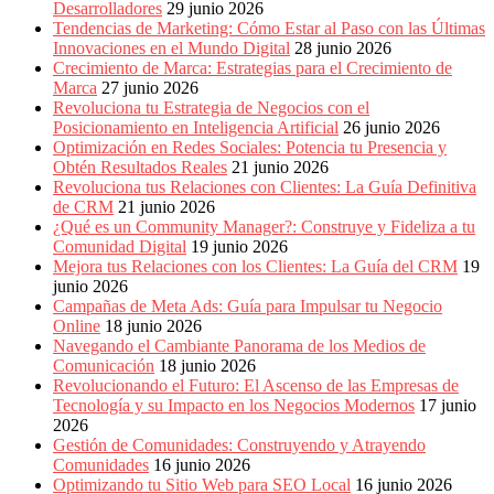
Desarrolladores
29 junio 2026
Tendencias de Marketing: Cómo Estar al Paso con las Últimas
Innovaciones en el Mundo Digital
28 junio 2026
Crecimiento de Marca: Estrategias para el Crecimiento de
Marca
27 junio 2026
Revoluciona tu Estrategia de Negocios con el
Posicionamiento en Inteligencia Artificial
26 junio 2026
Optimización en Redes Sociales: Potencia tu Presencia y
Obtén Resultados Reales
21 junio 2026
Revoluciona tus Relaciones con Clientes: La Guía Definitiva
de CRM
21 junio 2026
¿Qué es un Community Manager?: Construye y Fideliza a tu
Comunidad Digital
19 junio 2026
Mejora tus Relaciones con los Clientes: La Guía del CRM
19
junio 2026
Campañas de Meta Ads: Guía para Impulsar tu Negocio
Online
18 junio 2026
Navegando el Cambiante Panorama de los Medios de
Comunicación
18 junio 2026
Revolucionando el Futuro: El Ascenso de las Empresas de
Tecnología y su Impacto en los Negocios Modernos
17 junio
2026
Gestión de Comunidades: Construyendo y Atrayendo
Comunidades
16 junio 2026
Optimizando tu Sitio Web para SEO Local
16 junio 2026