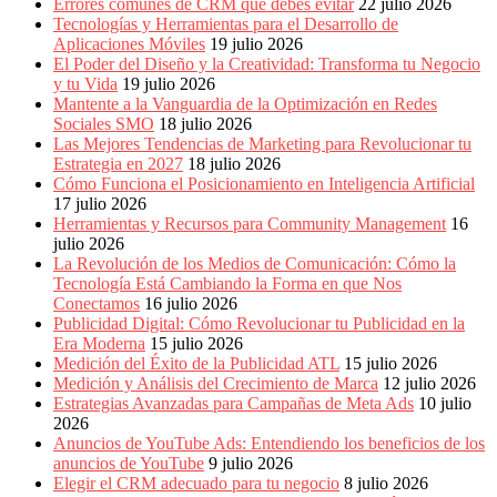
Errores comunes de CRM que debes evitar
22 julio 2026
Eventos
Tecnologías y Herramientas para el Desarrollo de
de
Aplicaciones Móviles
19 julio 2026
Marketing,
El Poder del Diseño y la Creatividad: Transforma tu Negocio
Mercadotecnia,
y tu Vida
19 julio 2026
Eventos
Mantente a la Vanguardia de la Optimización en Redes
Publicitarios,
Sociales SMO
18 julio 2026
Colecciónes,
Las Mejores Tendencias de Marketing para Revolucionar tu
Marcas,
Estrategia en 2027
18 julio 2026
Insigns,
Cómo Funciona el Posicionamiento en Inteligencia Artificial
TV,
17 julio 2026
Radio,
Herramientas y Recursos para Community Management
16
Creatividad,
julio 2026
SEO,
La Revolución de los Medios de Comunicación: Cómo la
SEM,
Tecnología Está Cambiando la Forma en que Nos
Free
Conectamos
16 julio 2026
Press,
Publicidad Digital: Cómo Revolucionar tu Publicidad en la
RRPP,
Era Moderna
15 julio 2026
Spots,
Medición del Éxito de la Publicidad ATL
15 julio 2026
Comerciales,
Medición y Análisis del Crecimiento de Marca
12 julio 2026
Periodismo,
Estrategias Avanzadas para Campañas de Meta Ads
10 julio
Revistas,
2026
Magazines
Anuncios de YouTube Ads: Entendiendo los beneficios de los
,
anuncios de YouTube
9 julio 2026
ATL,
Elegir el CRM adecuado para tu negocio
8 julio 2026
BTL,