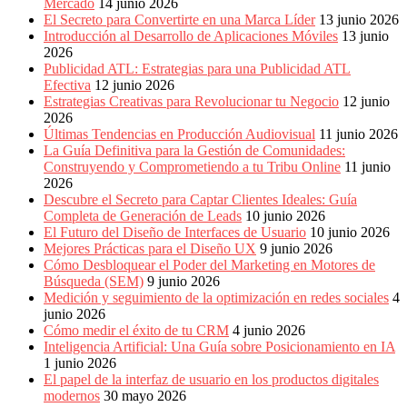
Mercado
14 junio 2026
El Secreto para Convertirte en una Marca Líder
13 junio 2026
Introducción al Desarrollo de Aplicaciones Móviles
13 junio
2026
Publicidad ATL: Estrategias para una Publicidad ATL
Efectiva
12 junio 2026
Estrategias Creativas para Revolucionar tu Negocio
12 junio
2026
Últimas Tendencias en Producción Audiovisual
11 junio 2026
La Guía Definitiva para la Gestión de Comunidades:
Construyendo y Comprometiendo a tu Tribu Online
11 junio
2026
Descubre el Secreto para Captar Clientes Ideales: Guía
Completa de Generación de Leads
10 junio 2026
El Futuro del Diseño de Interfaces de Usuario
10 junio 2026
Mejores Prácticas para el Diseño UX
9 junio 2026
Cómo Desbloquear el Poder del Marketing en Motores de
Búsqueda (SEM)
9 junio 2026
Medición y seguimiento de la optimización en redes sociales
4
junio 2026
Cómo medir el éxito de tu CRM
4 junio 2026
Inteligencia Artificial: Una Guía sobre Posicionamiento en IA
1 junio 2026
El papel de la interfaz de usuario en los productos digitales
modernos
30 mayo 2026