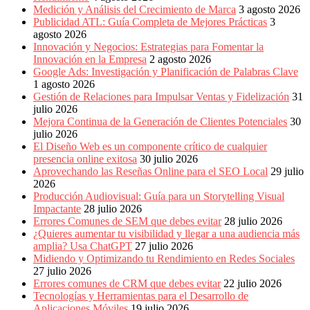
Publicitarias,
Medición y Análisis del Crecimiento de Marca
3 agosto 2026
Agencias,
Publicidad ATL: Guía Completa de Mejores Prácticas
3
Empresas,
agosto 2026
Negocios,
Innovación y Negocios: Estrategias para Fomentar la
Tendencias,
Innovación en la Empresa
2 agosto 2026
Trendings,
Google Ads: Investigación y Planificación de Palabras Clave
Dinero,
1 agosto 2026
Economía,
Gestión de Relaciones para Impulsar Ventas y Fidelización
31
Diseño
julio 2026
Web,
Mejora Continua de la Generación de Clientes Potenciales
30
Móviles,
julio 2026
Estrategias
El Diseño Web es un componente crítico de cualquier
Digitales,
presencia online exitosa
30 julio 2026
Estrategias
Aprovechando las Reseñas Online para el SEO Local
29 julio
Publicitarias,
2026
Alianzas,
Producción Audiovisual: Guía para un Storytelling Visual
Clientes,
Impactante
28 julio 2026
Innovación,
Errores Comunes de SEM que debes evitar
28 julio 2026
Tecnología,
¿Quieres aumentar tu visibilidad y llegar a una audiencia más
Noticias,
amplia? Usa ChatGPT
27 julio 2026
Artículos,
Midiendo y Optimizando tu Rendimiento en Redes Sociales
Gente,
27 julio 2026
Contenidos
Errores comunes de CRM que debes evitar
22 julio 2026
de
Tecnologías y Herramientas para el Desarrollo de
Calidad,
Aplicaciones Móviles
19 julio 2026