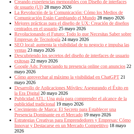
Creando experiencias memorables con Diseño de interfaces
de usuario (UI)
28 mayo 2026
La Revolución de la Comunicación: Cómo los Medios de
Comunicación Están Cambiando el Mundo
28 mayo 2026
Mejores prácticas para el diseño de UX: Creación de diseños
centrados en el usuario
25 mayo 2026
Revolucionando el Futuro: Todo lo que Necesitas Saber sobre
Empresas de Tecnología
24 mayo 2026
SEO local: aumenta la visibilidad de tu negocio e impulsa las
ventas
23 mayo 2026
Descubriendo los secretos del diseño de interfaces de usuario
exitosas
22 mayo 2026
Google Ads: Potenciando tu presencia online con anuncios
22
mayo 2026
Cómo aprovechar al máximo la visibilidad en ChatGPT
21
mayo 2026
Desarrollo de Aplicaciones Móviles: Asegurando el Éxito en
la Era Digital
20 mayo 2026
Publicidad ATL: Una guía para comprender el alcance de la
publicidad tradicional
19 mayo 2026
Crecimiento de Marca: El Secreto para Establecer una
Presencia Dominante en el Mercado
19 mayo 2026
Estrategias Creativas para Emprendedores y Empresas: Cómo
Innovar y Destacarse en un Mercado Competitivo
18 mayo
2026