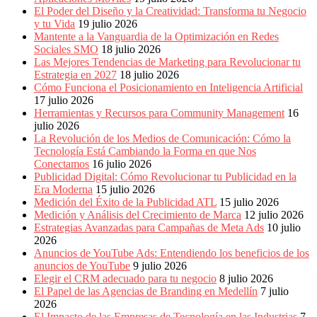
Eventos
El Poder del Diseño y la Creatividad: Transforma tu Negocio
de
y tu Vida
19 julio 2026
Marketing,
Mantente a la Vanguardia de la Optimización en Redes
Mercadotecnia,
Sociales SMO
18 julio 2026
Eventos
Las Mejores Tendencias de Marketing para Revolucionar tu
Publicitarios,
Estrategia en 2027
18 julio 2026
Colecciónes,
Cómo Funciona el Posicionamiento en Inteligencia Artificial
Marcas,
17 julio 2026
Insigns,
Herramientas y Recursos para Community Management
16
TV,
julio 2026
Radio,
La Revolución de los Medios de Comunicación: Cómo la
Creatividad,
Tecnología Está Cambiando la Forma en que Nos
SEO,
Conectamos
16 julio 2026
SEM,
Publicidad Digital: Cómo Revolucionar tu Publicidad en la
Free
Era Moderna
15 julio 2026
Press,
Medición del Éxito de la Publicidad ATL
15 julio 2026
RRPP,
Medición y Análisis del Crecimiento de Marca
12 julio 2026
Spots,
Estrategias Avanzadas para Campañas de Meta Ads
10 julio
Comerciales,
2026
Periodismo,
Anuncios de YouTube Ads: Entendiendo los beneficios de los
Revistas,
anuncios de YouTube
9 julio 2026
Magazines
Elegir el CRM adecuado para tu negocio
8 julio 2026
,
El Papel de las Agencias de Branding en Medellín
7 julio
ATL,
2026
BTL,
El Impacto de las Empresas de Tecnología en las Industrias
7