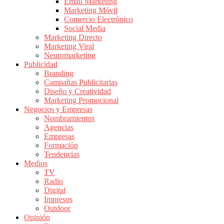
|
Email Marketing
Marketing Móvil
Revistas
Comercio Electrónico
de
Social Media
Publicidad
Marketing Directo
en
Marketing Viral
Colombia
Neuromarketing
Publicidad
|
Branding
Magazine
Campañas Publicitarias
de
Diseño y Creatividad
Publicidad
Marketing Promocional
Negocios y Empresas
y
Nombramientos
Marketing
Agencias
|
Empresas
Noticias
Formación
de
Tendencias
Medios
Actualidad
TV
y
Radio
Mercadeo
Digital
en
Impresos
Outdoor
Colombia
Opinión
|