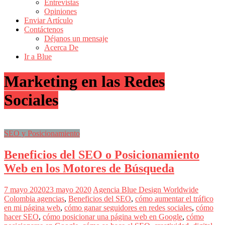
Entrevistas
Revistas
Opiniones
de
Enviar Artículo
Actualidad
Contáctenos
Déjanos un mensaje
en
Acerca De
Colombia
Ir a Blue
Revista
Marketing en las Redes
iBlue
Marketing
Sociales
|
Magazine
de
Publicidad,
SEO y Posicionamiento
Mercadeo
y
Beneficios del SEO o Posicionamiento
Medios
de
Web en los Motores de Búsqueda
la
Agencia
Blue
7 mayo 2020
23 mayo 2020
Agencia Blue Design Worldwide
Design
Colombia
agencias
,
Beneficios del SEO
,
cómo aumentar el tráfico
Colombia
en mi página web
,
cómo ganar seguidores en redes sociales
,
cómo
y
hacer SEO
,
cómo posicionar una página web en Google
,
cómo