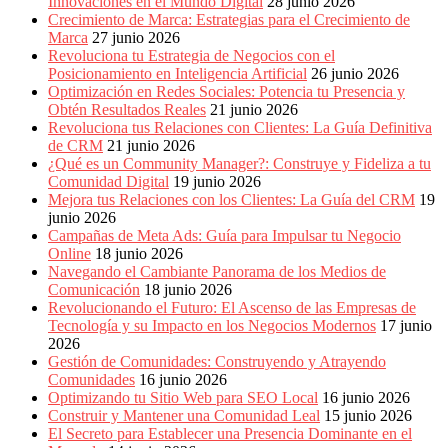
Innovaciones en el Mundo Digital
28 junio 2026
Crecimiento de Marca: Estrategias para el Crecimiento de
Marca
27 junio 2026
Revoluciona tu Estrategia de Negocios con el
Posicionamiento en Inteligencia Artificial
26 junio 2026
Optimización en Redes Sociales: Potencia tu Presencia y
Obtén Resultados Reales
21 junio 2026
Revoluciona tus Relaciones con Clientes: La Guía Definitiva
de CRM
21 junio 2026
¿Qué es un Community Manager?: Construye y Fideliza a tu
Comunidad Digital
19 junio 2026
Mejora tus Relaciones con los Clientes: La Guía del CRM
19
junio 2026
Campañas de Meta Ads: Guía para Impulsar tu Negocio
Online
18 junio 2026
Navegando el Cambiante Panorama de los Medios de
Comunicación
18 junio 2026
Revolucionando el Futuro: El Ascenso de las Empresas de
Tecnología y su Impacto en los Negocios Modernos
17 junio
2026
Gestión de Comunidades: Construyendo y Atrayendo
Comunidades
16 junio 2026
Optimizando tu Sitio Web para SEO Local
16 junio 2026
Construir y Mantener una Comunidad Leal
15 junio 2026
El Secreto para Establecer una Presencia Dominante en el