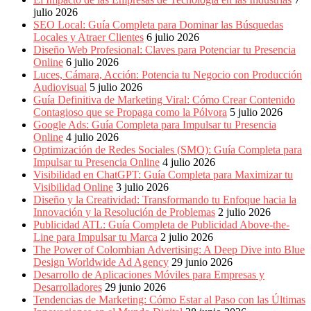
Periódicos
julio 2026
y
SEO Local: Guía Completa para Dominar las Búsquedas
Producción
Locales y Atraer Clientes
6 julio 2026
Gráfica
Diseño Web Profesional: Claves para Potenciar tu Presencia
en
Online
6 julio 2026
Colombia.
Luces, Cámara, Acción: Potencia tu Negocio con Producción
Audiovisual
5 julio 2026
Guía Definitiva de Marketing Viral: Cómo Crear Contenido
Contagioso que se Propaga como la Pólvora
5 julio 2026
Google Ads: Guía Completa para Impulsar tu Presencia
Online
4 julio 2026
Optimización de Redes Sociales (SMO): Guía Completa para
Impulsar tu Presencia Online
4 julio 2026
Visibilidad en ChatGPT: Guía Completa para Maximizar tu
Visibilidad Online
3 julio 2026
Diseño y la Creatividad: Transformando tu Enfoque hacia la
Innovación y la Resolución de Problemas
2 julio 2026
Publicidad ATL: Guía Completa de Publicidad Above-the-
Line para Impulsar tu Marca
2 julio 2026
The Power of Colombian Advertising: A Deep Dive into Blue
Design Worldwide Ad Agency
29 junio 2026
Desarrollo de Aplicaciones Móviles para Empresas y
Desarrolladores
29 junio 2026
Tendencias de Marketing: Cómo Estar al Paso con las Últimas