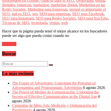
sus
posicionarse en Google
,
cómo se hace el SEO
,
creatividad
,
digital
,
filiales
digitales
,
empresas
,
marketing
,
marketing digital
,
Marketing en las
en
Redes Sociales
,
Marketing para Empresas
,
porqué es importante el
América
SEO
,
qué es SEO
,
seo
,
SEO para empresas
,
SEO para Facebook
,
Latina
SEO para Instagram
,
SEO para Redes Sociales
,
SEO para YouTube
,
|
Técnicas de SEO
,
tecnología
,
ventas
,
web
Una
Hacer que tu página pueda tener el mejor alcance en los buscadores
mirada
puede ser algo que pueda costar cuando no
estratégica
y
Leer más
versátil
del
Buscar
Marketing
en
LATAM
|
Bitácora
Lo más reciente
social
de
The Future of Advertising: Unlocking the Potential of
Mercadeo
Advergaming and Programmatic Advertising
6 agosto 2026
Interactivo,
The Power of Medios de Comunicación: Unlocking the
Medios,
Secrets of Effective Communication in the Digital Age
6
Publicidad,
agosto 2026
Marketing,
Campañas de Meta Ads: Medición y Optimización del
Campañas
Rendimiento
4 agosto 2026