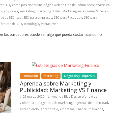
,
,
cer SEO
cómo posicionar una página web en Google
cómo posicionarse en
,
,
,
,
,
es
empresas
marketing
marketing digital
Marketing en las Redes Sociales
,
,
,
,
qué es SEO
seo
SEO para empresas
SEO para Facebook
SEO para
,
,
,
Técnicas de SEO
tecnología
ventas
web
 en los buscadores puede ser algo que pueda costar cuando no
Formación
Marketing
Negocios y Empresas
Aprenda sobre Marketing y
Publicidad: Marketing VS Finance
21 marzo 2020
Agencia Blue Design Worldwide
,
,
Colombia
agencias de marketing
agencias de publicidad
,
,
,
,
,
aprendiendo
aprendizaje
empresas
finance
marketing