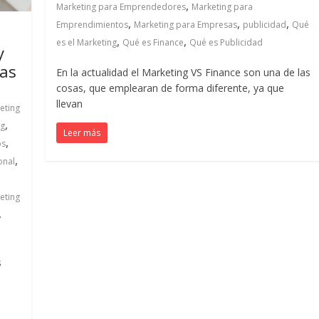
,
Marketing para Emprendedores
Marketing para
,
,
,
Emprendimientos
Marketing para Empresas
publicidad
Qué
,
,
es el Marketing
Qué es Finance
Qué es Publicidad
y
sas
En la actualidad el Marketing VS Finance son una de las
cosas, que emplearan de forma diferente, ya que
llevan
eting
,
ng
Leer más
,
os
,
onal
eting
,
s