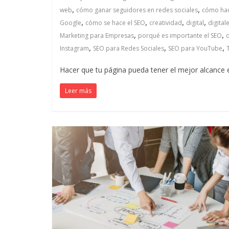
,
,
web
cómo ganar seguidores en redes sociales
cómo ha
Colombia
,
,
,
,
Google
cómo se hace el SEO
creatividad
digital
digital
,
,
Marketing para Empresas
porqué es importante el SEO
|
,
,
,
Instagram
SEO para Redes Sociales
SEO para YouTube
Hacer que tu página pueda tener el mejor alcance
Magazine
Leer más
de
Publicidad
y
Marketing
|