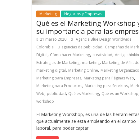
Noticias
Marketing
Negocios y Empresas
Qué es el Marketing Workshop 
de
su importancia para las empre
21 marzo 2020
Agencia Blue Design Worldwide
Actualidad
,
Colombia
agencias de publicidad
Campañas de Mark
,
,
,
Digital
Cómo hacer Marketing
creatividad
design thinki
y
,
,
Estrategias de Marketing
marketing
Marketing de Afiliad
,
,
marketing digital
Marketing Online
Marketing Organizaci
Mercadeo
,
,
Marketing para Empresas
Marketing para Páginas Web
,
,
Marketing para Productos
Marketing para Servicios
Mark
en
,
,
,
Web
publicidad
Qué es Marketing
Qué es un Workshop
workshop
Colombia
El Marketing Workshop, es una de las herramienta
que actualmente se esta empleando en el campo
|
laboral, para poder captar