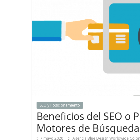
de
Marketing
en
Colombia
|
Revistas
de
SEO y Posicionamiento
Beneficios del SEO o 
Publicidad
Motores de Búsqueda
en
7 mayo 2020
Agencia Blue Design Worldwide Col