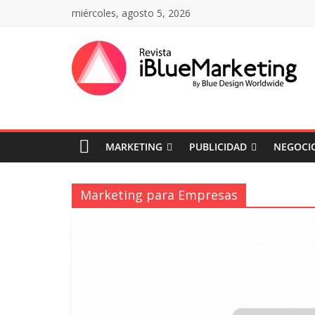
Saltar
miércoles, agosto 5, 2026
al
contenido
Revista
iBlue
MARKETING
PUBLICIDAD
NEGOCIO
Marketing
Colombia
Marketing para Empresas
|
Revistas