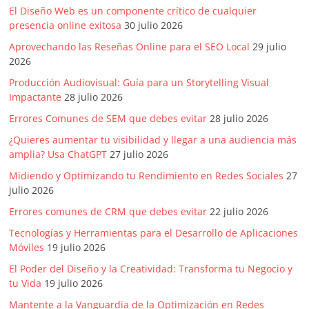
Artículos,
El Diseño Web es un componente crítico de cualquier
presencia online exitosa
30 julio 2026
Gente,
Contenidos
Aprovechando las Reseñas Online para el SEO Local
29 julio
de
2026
Calidad,
Producción Audiovisual: Guía para un Storytelling Visual
Eventos
Impactante
28 julio 2026
de
Errores Comunes de SEM que debes evitar
28 julio 2026
Marketing,
¿Quieres aumentar tu visibilidad y llegar a una audiencia más
Mercadotecnia,
amplia? Usa ChatGPT
27 julio 2026
Eventos
Midiendo y Optimizando tu Rendimiento en Redes Sociales
27
Publicitarios,
julio 2026
Colecciónes,
Marcas,
Errores comunes de CRM que debes evitar
22 julio 2026
Insigns,
Tecnologías y Herramientas para el Desarrollo de Aplicaciones
TV,
Móviles
19 julio 2026
Radio,
El Poder del Diseño y la Creatividad: Transforma tu Negocio y
Creatividad,
tu Vida
19 julio 2026
SEO,
Mantente a la Vanguardia de la Optimización en Redes