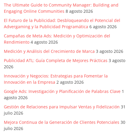
Agencias,
The Ultimate Guide to Community Manager: Building and
Empresas,
Engaging Online Communities
8 agosto 2026
Negocios,
El Futuro de la Publicidad: Desbloqueando el Potencial del
Tendencias,
Advergaming y la Publicidad Programática
6 agosto 2026
Trendings,
Campañas de Meta Ads: Medición y Optimización del
Dinero,
Rendimiento
4 agosto 2026
Economía,
Medición y Análisis del Crecimiento de Marca
3 agosto 2026
Diseño
Web,
Publicidad ATL: Guía Completa de Mejores Prácticas
3 agosto
Móviles,
2026
Estrategias
Innovación y Negocios: Estrategias para Fomentar la
Digitales,
Innovación en la Empresa
2 agosto 2026
Estrategias
Google Ads: Investigación y Planificación de Palabras Clave
1
Publicitarias,
agosto 2026
Alianzas,
Gestión de Relaciones para Impulsar Ventas y Fidelización
31
Clientes,
julio 2026
Innovación,
Mejora Continua de la Generación de Clientes Potenciales
30
Tecnología,
julio 2026
Noticias,