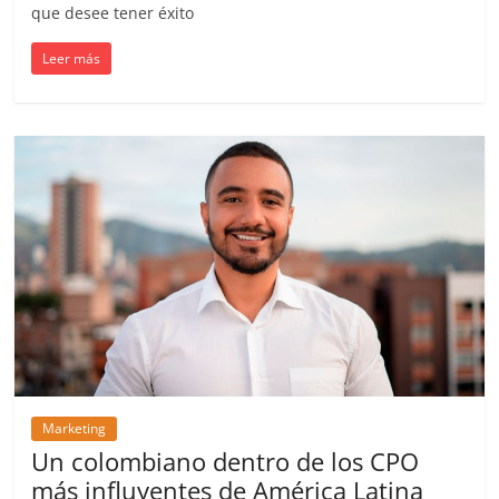
que desee tener éxito
Publicidad,
Mercadeo
Leer más
y
Medios
de
la
Agencia
Blue
Design
Colombia
y
sus
filiales
en
América
Latina
Marketing
|
Un colombiano dentro de los CPO
Una
más influyentes de América Latina