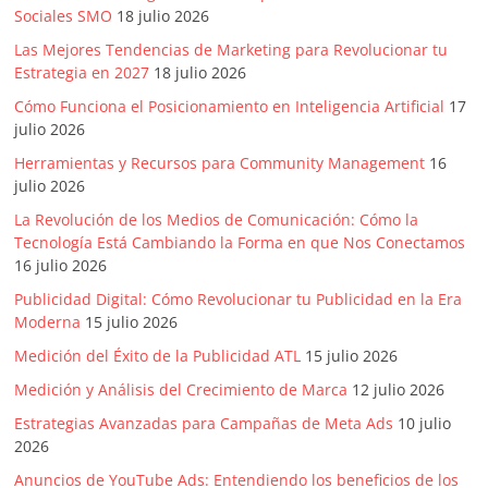
SEM,
Sociales SMO
18 julio 2026
Free
Las Mejores Tendencias de Marketing para Revolucionar tu
Press,
Estrategia en 2027
18 julio 2026
RRPP,
Spots,
Cómo Funciona el Posicionamiento en Inteligencia Artificial
17
julio 2026
Comerciales,
Periodismo,
Herramientas y Recursos para Community Management
16
Revistas,
julio 2026
Magazines
La Revolución de los Medios de Comunicación: Cómo la
,
Tecnología Está Cambiando la Forma en que Nos Conectamos
ATL,
16 julio 2026
BTL,
Publicidad Digital: Cómo Revolucionar tu Publicidad en la Era
Periódicos
Moderna
15 julio 2026
y
Medición del Éxito de la Publicidad ATL
15 julio 2026
Producción
Medición y Análisis del Crecimiento de Marca
12 julio 2026
Gráfica
en
Estrategias Avanzadas para Campañas de Meta Ads
10 julio
Colombia.
2026
Anuncios de YouTube Ads: Entendiendo los beneficios de los