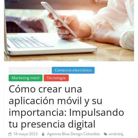
de
Marketing
en
Colombia
|
Aplicaciones móviles
Comercio electrónico
Marketing móvil
Tecnología
Cómo crear una
Revistas
aplicación móvil y su
de
importancia: Impulsando
tu presencia digital
Publicidad
,
18 mayo 2023
Agencia Blue Design Colombia
android