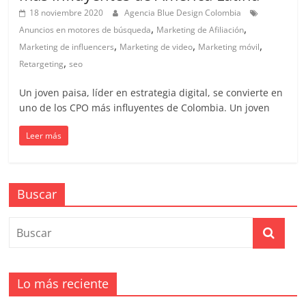
mirada
18 noviembre 2020
Agencia Blue Design Colombia
estratégica
,
,
Anuncios en motores de búsqueda
Marketing de Afiliación
y
,
,
,
Marketing de influencers
Marketing de video
Marketing móvil
versátil
,
Retargeting
seo
del
Marketing
Un joven paisa, líder en estrategia digital, se convierte en
en
uno de los CPO más influyentes de Colombia. Un joven
LATAM
|
Leer más
Bitácora
social
de
Buscar
Mercadeo
Interactivo,
Medios,
Publicidad,
Marketing,
Campañas
Lo más reciente
Publicitarias,