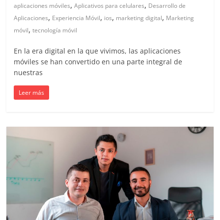
en
,
,
aplicaciones móviles
Aplicativos para celulares
Desarrollo de
,
,
,
,
Aplicaciones
Experiencia Móvil
ios
marketing digital
Marketing
Colombia
,
móvil
tecnología móvil
En la era digital en la que vivimos, las aplicaciones
|
móviles se han convertido en una parte integral de
nuestras
Magazine
Leer más
de
Publicidad
y
Marketing