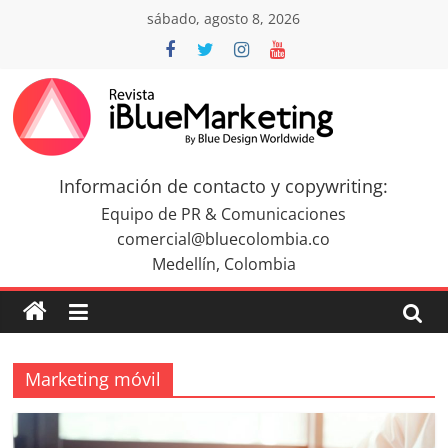
Saltar
sábado, agosto 8, 2026
al
contenido
Revista
iBlue
Información de contacto y copywriting:
Equipo de PR & Comunicaciones
Marketing
comercial@bluecolombia.co
Medellín, Colombia
Colombia
|
Marketing móvil
Revistas