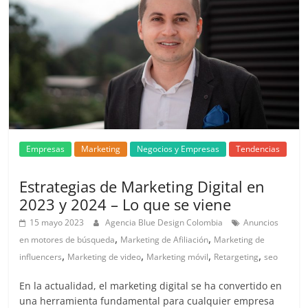
|
Revistas
de
Actualidad
en
Empresas
Marketing
Negocios y Empresas
Tendencias
Colombia
Estrategias de Marketing Digital en
2023 y 2024 – Lo que se viene
Revista
15 mayo 2023
Agencia Blue Design Colombia
Anuncios
iBlue
,
,
en motores de búsqueda
Marketing de Afiliación
Marketing de
Marketing
,
,
,
,
influencers
Marketing de video
Marketing móvil
Retargeting
seo
|
Magazine
En la actualidad, el marketing digital se ha convertido en
una herramienta fundamental para cualquier empresa
de