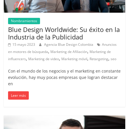
|
Noticias
Nombramientos
Blue Design Worldwide: Su éxito en la
de
Industria de la Publicidad
15 mayo 2023
Agencia Blue Design Colombia
Anuncios
Actualidad
,
,
en motores de búsqueda
Marketing de Afiliación
Marketing de
,
,
,
,
influencers
Marketing de video
Marketing móvil
Retargeting
seo
y
Con el mundo de los negocios y el marketing en constante
Mercadeo
evolución, hay muy pocas empresas que logran destacar
en
en
Leer más
Colombia