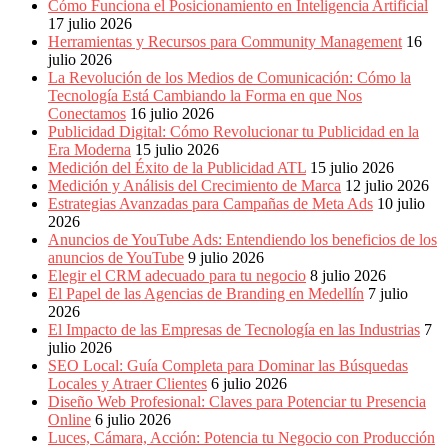
Eventos
Cómo Funciona el Posicionamiento en Inteligencia Artificial
de
17 julio 2026
Marketing,
Herramientas y Recursos para Community Management
16
Mercadotecnia,
julio 2026
Eventos
La Revolución de los Medios de Comunicación: Cómo la
Publicitarios,
Tecnología Está Cambiando la Forma en que Nos
Colecciónes,
Conectamos
16 julio 2026
Marcas,
Publicidad Digital: Cómo Revolucionar tu Publicidad en la
Insigns,
Era Moderna
15 julio 2026
TV,
Medición del Éxito de la Publicidad ATL
15 julio 2026
Radio,
Medición y Análisis del Crecimiento de Marca
12 julio 2026
Creatividad,
Estrategias Avanzadas para Campañas de Meta Ads
10 julio
SEO,
2026
SEM,
Anuncios de YouTube Ads: Entendiendo los beneficios de los
Free
anuncios de YouTube
9 julio 2026
Press,
Elegir el CRM adecuado para tu negocio
8 julio 2026
RRPP,
El Papel de las Agencias de Branding en Medellín
7 julio
Spots,
2026
Comerciales,
El Impacto de las Empresas de Tecnología en las Industrias
7
Periodismo,
julio 2026
Revistas,
SEO Local: Guía Completa para Dominar las Búsquedas
Magazines
Locales y Atraer Clientes
6 julio 2026
,
Diseño Web Profesional: Claves para Potenciar tu Presencia
ATL,
Online
6 julio 2026
BTL,
Luces, Cámara, Acción: Potencia tu Negocio con Producción