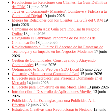
Revoluciona tus Relaciones con Clientes: La Guía Definitiva
de CRM
21 junio 2026
¿Qué es un Community Manager?: Construye y Fideliza a tu
Comunidad Digital
19 junio 2026
Mejora tus Relaciones con los Clientes: La Guía del CRM
19
junio 2026
Campañas de Meta Ads: Guía para Impulsar tu Negocio
Online
18 junio 2026
Navegando el Cambiante Panorama de los Medios de
Comunicación
18 junio 2026
Revolucionando el Futuro: El Ascenso de las Empresas de
Tecnología y su Impacto en los Negocios Modernos
17 junio
2026
Gestión de Comunidades: Construyendo y Atrayendo
Comunidades
16 junio 2026
Optimizando tu Sitio Web para SEO Local
16 junio 2026
Construir y Mantener una Comunidad Leal
15 junio 2026
El Secreto para Establecer una Presencia Dominante en el
Mercado
14 junio 2026
El Secreto para Convertirte en una Marca Líder
13 junio 2026
Introducción al Desarrollo de Aplicaciones Móviles
13 junio
2026
Publicidad ATL: Estrategias para una Publicidad ATL
Efectiva
12 junio 2026
Estrategias Creativas para Revolucionar tu Negocio
12 junio