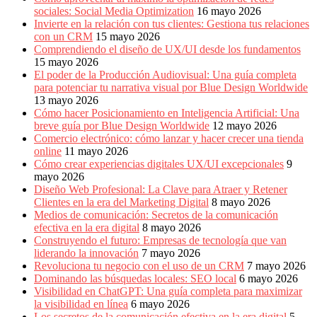
sociales: Social Media Optimization
16 mayo 2026
Invierte en la relación con tus clientes: Gestiona tus relaciones
con un CRM
15 mayo 2026
Comprendiendo el diseño de UX/UI desde los fundamentos
15 mayo 2026
El poder de la Producción Audiovisual: Una guía completa
para potenciar tu narrativa visual por Blue Design Worldwide
13 mayo 2026
Cómo hacer Posicionamiento en Inteligencia Artificial: Una
breve guía por Blue Design Worldwide
12 mayo 2026
Comercio electrónico: cómo lanzar y hacer crecer una tienda
online
11 mayo 2026
Cómo crear experiencias digitales UX/UI excepcionales
9
mayo 2026
Diseño Web Profesional: La Clave para Atraer y Retener
Clientes en la era del Marketing Digital
8 mayo 2026
Medios de comunicación: Secretos de la comunicación
efectiva en la era digital
8 mayo 2026
Construyendo el futuro: Empresas de tecnología que van
liderando la innovación
7 mayo 2026
Revoluciona tu negocio con el uso de un CRM
7 mayo 2026
Dominando las búsquedas locales: SEO local
6 mayo 2026
Visibilidad en ChatGPT: Una guía completa para maximizar
la visibilidad en línea
6 mayo 2026
Los secretos de la comunicación efectiva en la era digital
5