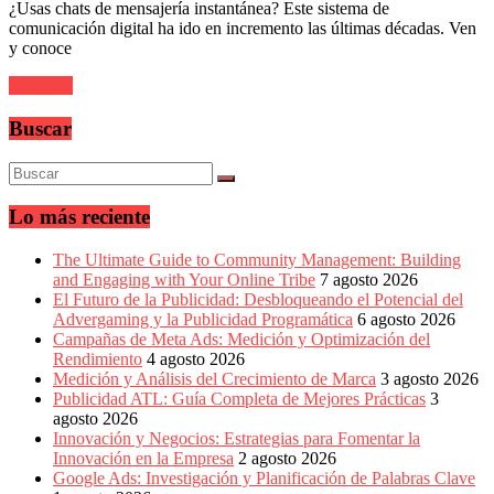
sus
¿Usas chats de mensajería instantánea? Este sistema de
filiales
comunicación digital ha ido en incremento las últimas décadas. Ven
en
y conoce
América
Latina
Leer más
|
Una
Buscar
mirada
estratégica
y
versátil
Lo más reciente
del
Marketing
en
The Ultimate Guide to Community Management: Building
LATAM
and Engaging with Your Online Tribe
7 agosto 2026
|
El Futuro de la Publicidad: Desbloqueando el Potencial del
Bitácora
Advergaming y la Publicidad Programática
6 agosto 2026
social
Campañas de Meta Ads: Medición y Optimización del
de
Rendimiento
4 agosto 2026
Mercadeo
Medición y Análisis del Crecimiento de Marca
3 agosto 2026
Interactivo,
Publicidad ATL: Guía Completa de Mejores Prácticas
3
Medios,
agosto 2026
Publicidad,
Innovación y Negocios: Estrategias para Fomentar la
Marketing,
Innovación en la Empresa
2 agosto 2026
Campañas
Google Ads: Investigación y Planificación de Palabras Clave