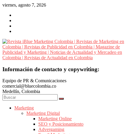
Saltar
viernes, agosto 7, 2026
al
contenido
Revista
Información de contacto y copywriting:
iBlue
Equipo de PR & Comunicaciones
Marketing
comercial@bluecolombia.co
Colombia
Medellín, Colombia
|
Revistas
de
Marketing
Marketing Digital
Marketing
Marketing Online
en
SEO y Posicionamiento
Colombia
Advergaming