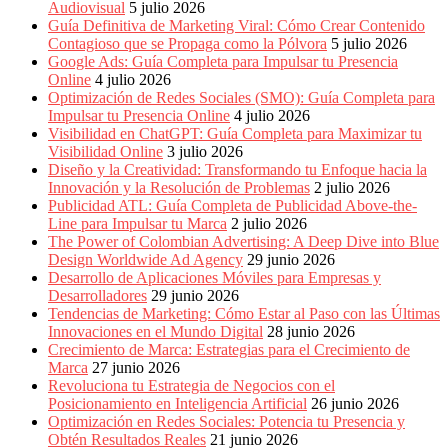
Periódicos
Audiovisual
5 julio 2026
y
Guía Definitiva de Marketing Viral: Cómo Crear Contenido
Producción
Contagioso que se Propaga como la Pólvora
5 julio 2026
Gráfica
Google Ads: Guía Completa para Impulsar tu Presencia
en
Online
4 julio 2026
Colombia.
Optimización de Redes Sociales (SMO): Guía Completa para
Impulsar tu Presencia Online
4 julio 2026
Visibilidad en ChatGPT: Guía Completa para Maximizar tu
Visibilidad Online
3 julio 2026
Diseño y la Creatividad: Transformando tu Enfoque hacia la
Innovación y la Resolución de Problemas
2 julio 2026
Publicidad ATL: Guía Completa de Publicidad Above-the-
Line para Impulsar tu Marca
2 julio 2026
The Power of Colombian Advertising: A Deep Dive into Blue
Design Worldwide Ad Agency
29 junio 2026
Desarrollo de Aplicaciones Móviles para Empresas y
Desarrolladores
29 junio 2026
Tendencias de Marketing: Cómo Estar al Paso con las Últimas
Innovaciones en el Mundo Digital
28 junio 2026
Crecimiento de Marca: Estrategias para el Crecimiento de
Marca
27 junio 2026
Revoluciona tu Estrategia de Negocios con el
Posicionamiento en Inteligencia Artificial
26 junio 2026
Optimización en Redes Sociales: Potencia tu Presencia y
Obtén Resultados Reales
21 junio 2026