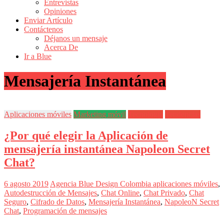
Entrevistas
Revistas
Opiniones
de
Enviar Artículo
Actualidad
Contáctenos
Déjanos un mensaje
en
Acerca De
Colombia
Ir a Blue
Revista
Mensajería Instantánea
iBlue
Marketing
|
Magazine
Aplicaciones móviles
Marketing móvil
Tecnología
Tendencias
de
Publicidad,
¿Por qué elegir la Aplicación de
Mercadeo
y
mensajería instantánea Napoleon Secret
Medios
Chat?
de
la
Agencia
6 agosto 2019
Agencia Blue Design Colombia
aplicaciones móviles
,
Blue
Autodestrucción de Mensajes
,
Chat Online
,
Chat Privado
,
Chat
Design
Seguro
,
Cifrado de Datos
,
Mensajería Instantánea
,
NapoleoN Secret
Colombia
Chat
,
Programación de mensajes
y