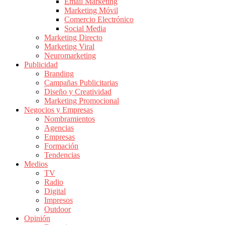
|
Email Marketing
Marketing Móvil
Revistas
Comercio Electrónico
de
Social Media
Publicidad
Marketing Directo
en
Marketing Viral
Colombia
Neuromarketing
Publicidad
|
Branding
Magazine
Campañas Publicitarias
de
Diseño y Creatividad
Publicidad
Marketing Promocional
Negocios y Empresas
y
Nombramientos
Marketing
Agencias
|
Empresas
Noticias
Formación
de
Tendencias
Medios
Actualidad
TV
y
Radio
Mercadeo
Digital
en
Impresos
Outdoor
Colombia
Opinión
|