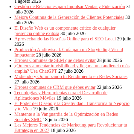
Publicitarias,
1 agosto 2026
Agencias,
Gestión de Relaciones para Impulsar Ventas y Fidelización
31
Empresas,
julio 2026
Negocios,
Mejora Continua de la Generación de Clientes Potenciales
30
Tendencias,
julio 2026
Trendings,
El Diseño Web es un componente crítico de cualquier
Dinero,
presencia online exitosa
30 julio 2026
Economía,
Aprovechando las Reseñas Online para el SEO Local
29 julio
Diseño
2026
Web,
Producción Audiovisual: Guía para un Storytelling Visual
Móviles,
Impactante
28 julio 2026
Estrategias
Errores Comunes de SEM que debes evitar
28 julio 2026
Digitales,
¿Quieres aumentar tu visibilidad y llegar a una audiencia más
Estrategias
amplia? Usa ChatGPT
27 julio 2026
Publicitarias,
Midiendo y Optimizando tu Rendimiento en Redes Sociales
Alianzas,
27 julio 2026
Clientes,
Errores comunes de CRM que debes evitar
22 julio 2026
Innovación,
Tecnologías y Herramientas para el Desarrollo de
Tecnología,
Aplicaciones Móviles
19 julio 2026
Noticias,
El Poder del Diseño y la Creatividad: Transforma tu Negocio
Artículos,
y tu Vida
19 julio 2026
Gente,
Mantente a la Vanguardia de la Optimización en Redes
Contenidos
Sociales SMO
18 julio 2026
de
Las Mejores Tendencias de Marketing para Revolucionar tu
Calidad,
Estrategia en 2027
18 julio 2026