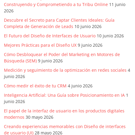
SEM,
Construyendo y Comprometiendo a tu Tribu Online
11 junio
Free
2026
Press,
Descubre el Secreto para Captar Clientes Ideales: Guía
RRPP,
Completa de Generación de Leads
10 junio 2026
Spots,
El Futuro del Diseño de Interfaces de Usuario
10 junio 2026
Comerciales,
Periodismo,
Mejores Prácticas para el Diseño UX
9 junio 2026
Revistas,
Cómo Desbloquear el Poder del Marketing en Motores de
Magazines
Búsqueda (SEM)
9 junio 2026
,
Medición y seguimiento de la optimización en redes sociales
4
ATL,
junio 2026
BTL,
Cómo medir el éxito de tu CRM
4 junio 2026
Periódicos
y
Inteligencia Artificial: Una Guía sobre Posicionamiento en IA
1
Producción
junio 2026
Gráfica
El papel de la interfaz de usuario en los productos digitales
en
modernos
30 mayo 2026
Colombia.
Creando experiencias memorables con Diseño de interfaces
de usuario (UI)
28 mayo 2026