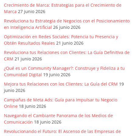
Agencias,
Crecimiento de Marca: Estrategias para el Crecimiento de
Empresas,
Marca
27 junio 2026
Negocios,
Revoluciona tu Estrategia de Negocios con el Posicionamiento
Tendencias,
en Inteligencia Artificial
26 junio 2026
Trendings,
Optimización en Redes Sociales: Potencia tu Presencia y
Dinero,
Obtén Resultados Reales
21 junio 2026
Economía,
Revoluciona tus Relaciones con Clientes: La Guía Definitiva de
Diseño
CRM
21 junio 2026
Web,
Móviles,
¿Qué es un Community Manager?: Construye y Fideliza a tu
Comunidad Digital
19 junio 2026
Estrategias
Digitales,
Mejora tus Relaciones con los Clientes: La Guía del CRM
19
Estrategias
junio 2026
Publicitarias,
Campañas de Meta Ads: Guía para Impulsar tu Negocio
Alianzas,
Online
18 junio 2026
Clientes,
Navegando el Cambiante Panorama de los Medios de
Innovación,
Comunicación
18 junio 2026
Tecnología,
Revolucionando el Futuro: El Ascenso de las Empresas de
Noticias,