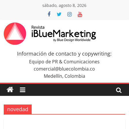
Saltar
sábado, agosto 8, 2026
al
contenido
Revista
iBlue
Información de contacto y copywriting:
Equipo de PR & Comunicaciones
Marketing
comercial@bluecolombia.co
Medellín, Colombia
Colombia
|
novedad
Revistas