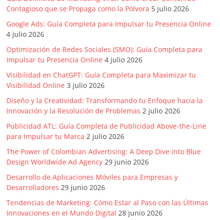
mirada
Contagioso que se Propaga como la Pólvora
5 julio 2026
estratégica
y
Google Ads: Guía Completa para Impulsar tu Presencia Online
4 julio 2026
versátil
del
Optimización de Redes Sociales (SMO): Guía Completa para
Marketing
Impulsar tu Presencia Online
4 julio 2026
en
Visibilidad en ChatGPT: Guía Completa para Maximizar tu
LATAM
Visibilidad Online
3 julio 2026
|
Diseño y la Creatividad: Transformando tu Enfoque hacia la
Bitácora
Innovación y la Resolución de Problemas
2 julio 2026
social
Publicidad ATL: Guía Completa de Publicidad Above-the-Line
de
para Impulsar tu Marca
2 julio 2026
Mercadeo
The Power of Colombian Advertising: A Deep Dive into Blue
Interactivo,
Design Worldwide Ad Agency
29 junio 2026
Medios,
Publicidad,
Desarrollo de Aplicaciones Móviles para Empresas y
Desarrolladores
29 junio 2026
Marketing,
Campañas
Tendencias de Marketing: Cómo Estar al Paso con las Últimas
Publicitarias,
Innovaciones en el Mundo Digital
28 junio 2026