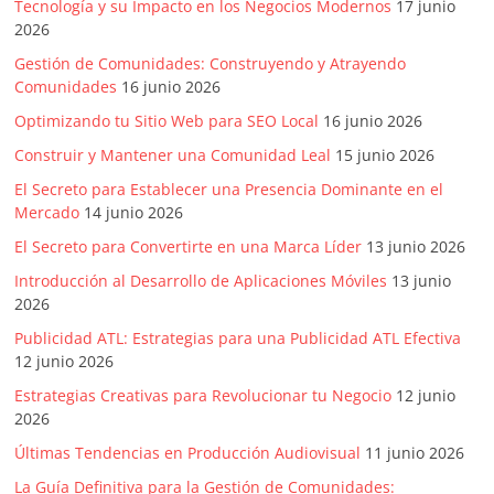
Tecnología y su Impacto en los Negocios Modernos
17 junio
Artículos,
2026
Gente,
Gestión de Comunidades: Construyendo y Atrayendo
Contenidos
Comunidades
16 junio 2026
de
Optimizando tu Sitio Web para SEO Local
16 junio 2026
Calidad,
Eventos
Construir y Mantener una Comunidad Leal
15 junio 2026
de
El Secreto para Establecer una Presencia Dominante en el
Marketing,
Mercado
14 junio 2026
Mercadotecnia,
El Secreto para Convertirte en una Marca Líder
13 junio 2026
Eventos
Introducción al Desarrollo de Aplicaciones Móviles
13 junio
Publicitarios,
2026
Colecciónes,
Marcas,
Publicidad ATL: Estrategias para una Publicidad ATL Efectiva
Insigns,
12 junio 2026
TV,
Estrategias Creativas para Revolucionar tu Negocio
12 junio
Radio,
2026
Creatividad,
Últimas Tendencias en Producción Audiovisual
11 junio 2026
SEO,
La Guía Definitiva para la Gestión de Comunidades: