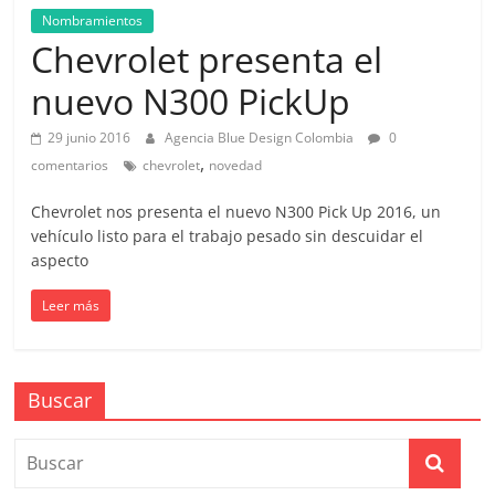
de
Nombramientos
Chevrolet presenta el
Marketing
nuevo N300 PickUp
en
29 junio 2016
Agencia Blue Design Colombia
0
,
comentarios
chevrolet
novedad
Colombia
Chevrolet nos presenta el nuevo N300 Pick Up 2016, un
vehículo listo para el trabajo pesado sin descuidar el
|
aspecto
Leer más
Revistas
de
Buscar
Publicidad