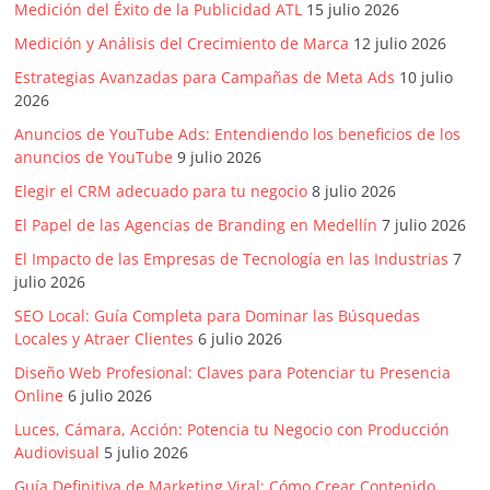
Medición del Éxito de la Publicidad ATL
15 julio 2026
Publicidad,
Mercadeo
Medición y Análisis del Crecimiento de Marca
12 julio 2026
y
Estrategias Avanzadas para Campañas de Meta Ads
10 julio
Medios
2026
de
Anuncios de YouTube Ads: Entendiendo los beneficios de los
la
anuncios de YouTube
9 julio 2026
Agencia
Elegir el CRM adecuado para tu negocio
8 julio 2026
Blue
El Papel de las Agencias de Branding en Medellín
7 julio 2026
Design
Colombia
El Impacto de las Empresas de Tecnología en las Industrias
7
y
julio 2026
sus
SEO Local: Guía Completa para Dominar las Búsquedas
filiales
Locales y Atraer Clientes
6 julio 2026
en
Diseño Web Profesional: Claves para Potenciar tu Presencia
América
Online
6 julio 2026
Latina
Luces, Cámara, Acción: Potencia tu Negocio con Producción
|
Audiovisual
5 julio 2026
Una
Guía Definitiva de Marketing Viral: Cómo Crear Contenido