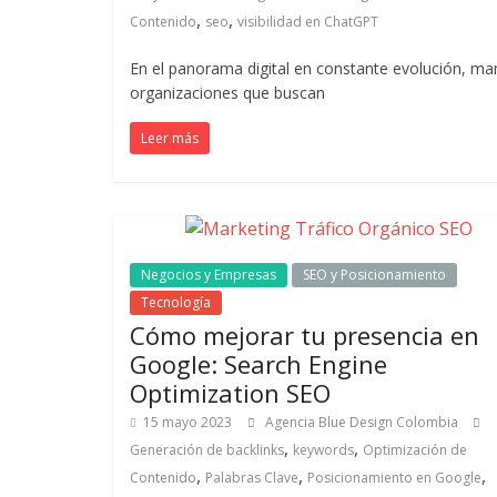
,
,
Contenido
seo
visibilidad en ChatGPT
Colombia
En el panorama digital en constante evolución, man
organizaciones que buscan
|
Leer más
Magazine
de
Negocios y Empresas
SEO y Posicionamiento
Publicidad
Tecnología
Cómo mejorar tu presencia en
y
Google: Search Engine
Optimization SEO
Marketing
15 mayo 2023
Agencia Blue Design Colombia
,
,
Generación de backlinks
keywords
Optimización de
|
,
,
,
Contenido
Palabras Clave
Posicionamiento en Google