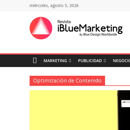
Saltar
miércoles, agosto 5, 2026
al
contenido
Revista
iBlue
MARKETING
PUBLICIDAD
NEGOCIO
Marketing
Colombia
Optimización de Contenido
|
Revistas