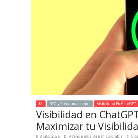
de
Marketing
en
Colombia
|
Revistas
de
IA
SEO y Posicionamiento
Visibilidad En ChatGPT
Visibilidad en ChatGP
Publicidad
Maximizar tu Visibilid
en
3 julio 2026
Agencia Blue Design Colombia
0 c