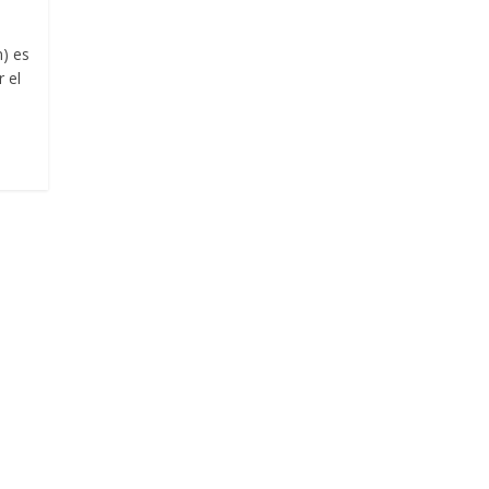
n) es
 el