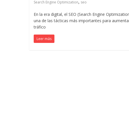
,
Search Engine Optimization
seo
Noticias
En la era digital, el SEO (Search Engine Optimizatio
una de las tácticas más importantes para aumentar
de
tráfico
Actualidad
Leer más
y
Mercadeo
en
Colombia
|