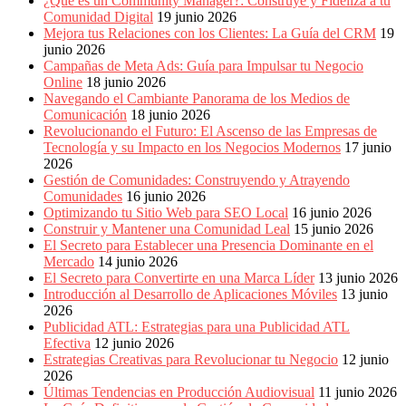
¿Qué es un Community Manager?: Construye y Fideliza a tu
Comunidad Digital
19 junio 2026
Mejora tus Relaciones con los Clientes: La Guía del CRM
19
junio 2026
Campañas de Meta Ads: Guía para Impulsar tu Negocio
Online
18 junio 2026
Navegando el Cambiante Panorama de los Medios de
Comunicación
18 junio 2026
Revolucionando el Futuro: El Ascenso de las Empresas de
Tecnología y su Impacto en los Negocios Modernos
17 junio
2026
Gestión de Comunidades: Construyendo y Atrayendo
Comunidades
16 junio 2026
Optimizando tu Sitio Web para SEO Local
16 junio 2026
Construir y Mantener una Comunidad Leal
15 junio 2026
El Secreto para Establecer una Presencia Dominante en el
Mercado
14 junio 2026
El Secreto para Convertirte en una Marca Líder
13 junio 2026
Introducción al Desarrollo de Aplicaciones Móviles
13 junio
2026
Publicidad ATL: Estrategias para una Publicidad ATL
Efectiva
12 junio 2026
Estrategias Creativas para Revolucionar tu Negocio
12 junio
2026
Últimas Tendencias en Producción Audiovisual
11 junio 2026