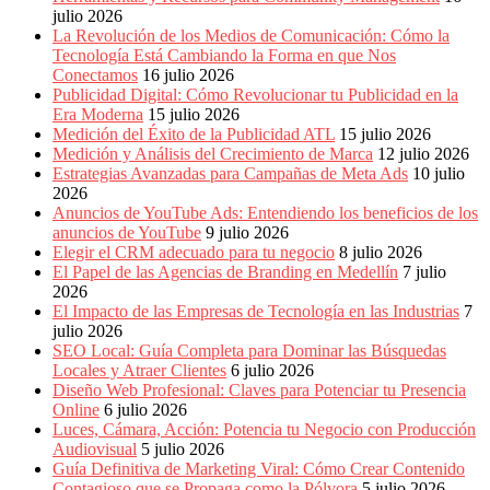
Eventos
julio 2026
de
La Revolución de los Medios de Comunicación: Cómo la
Marketing,
Tecnología Está Cambiando la Forma en que Nos
Mercadotecnia,
Conectamos
16 julio 2026
Eventos
Publicidad Digital: Cómo Revolucionar tu Publicidad en la
Publicitarios,
Era Moderna
15 julio 2026
Colecciónes,
Medición del Éxito de la Publicidad ATL
15 julio 2026
Marcas,
Medición y Análisis del Crecimiento de Marca
12 julio 2026
Insigns,
Estrategias Avanzadas para Campañas de Meta Ads
10 julio
TV,
2026
Radio,
Anuncios de YouTube Ads: Entendiendo los beneficios de los
Creatividad,
anuncios de YouTube
9 julio 2026
SEO,
Elegir el CRM adecuado para tu negocio
8 julio 2026
SEM,
El Papel de las Agencias de Branding en Medellín
7 julio
Free
2026
Press,
El Impacto de las Empresas de Tecnología en las Industrias
7
RRPP,
julio 2026
Spots,
SEO Local: Guía Completa para Dominar las Búsquedas
Comerciales,
Locales y Atraer Clientes
6 julio 2026
Periodismo,
Diseño Web Profesional: Claves para Potenciar tu Presencia
Revistas,
Online
6 julio 2026
Magazines
Luces, Cámara, Acción: Potencia tu Negocio con Producción
,
Audiovisual
5 julio 2026
ATL,
Guía Definitiva de Marketing Viral: Cómo Crear Contenido
BTL,
Contagioso que se Propaga como la Pólvora
5 julio 2026