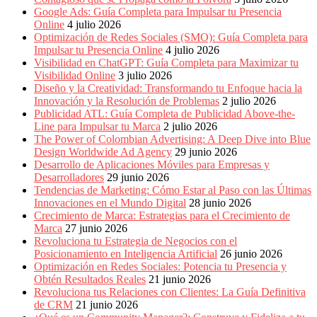
Periódicos
Google Ads: Guía Completa para Impulsar tu Presencia
y
Online
4 julio 2026
Producción
Optimización de Redes Sociales (SMO): Guía Completa para
Gráfica
Impulsar tu Presencia Online
4 julio 2026
en
Visibilidad en ChatGPT: Guía Completa para Maximizar tu
Colombia.
Visibilidad Online
3 julio 2026
Diseño y la Creatividad: Transformando tu Enfoque hacia la
Innovación y la Resolución de Problemas
2 julio 2026
Publicidad ATL: Guía Completa de Publicidad Above-the-
Line para Impulsar tu Marca
2 julio 2026
The Power of Colombian Advertising: A Deep Dive into Blue
Design Worldwide Ad Agency
29 junio 2026
Desarrollo de Aplicaciones Móviles para Empresas y
Desarrolladores
29 junio 2026
Tendencias de Marketing: Cómo Estar al Paso con las Últimas
Innovaciones en el Mundo Digital
28 junio 2026
Crecimiento de Marca: Estrategias para el Crecimiento de
Marca
27 junio 2026
Revoluciona tu Estrategia de Negocios con el
Posicionamiento en Inteligencia Artificial
26 junio 2026
Optimización en Redes Sociales: Potencia tu Presencia y
Obtén Resultados Reales
21 junio 2026
Revoluciona tus Relaciones con Clientes: La Guía Definitiva
de CRM
21 junio 2026