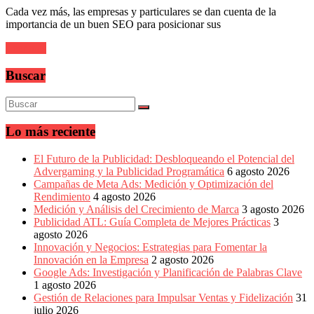
sus
Cada vez más, las empresas y particulares se dan cuenta de la
filiales
importancia de un buen SEO para posicionar sus
en
América
Leer más
Latina
|
Buscar
Una
mirada
estratégica
y
versátil
Lo más reciente
del
Marketing
El Futuro de la Publicidad: Desbloqueando el Potencial del
en
Advergaming y la Publicidad Programática
6 agosto 2026
LATAM
Campañas de Meta Ads: Medición y Optimización del
|
Rendimiento
4 agosto 2026
Bitácora
Medición y Análisis del Crecimiento de Marca
3 agosto 2026
social
Publicidad ATL: Guía Completa de Mejores Prácticas
3
de
agosto 2026
Mercadeo
Innovación y Negocios: Estrategias para Fomentar la
Interactivo,
Innovación en la Empresa
2 agosto 2026
Medios,
Google Ads: Investigación y Planificación de Palabras Clave
Publicidad,
1 agosto 2026
Marketing,
Gestión de Relaciones para Impulsar Ventas y Fidelización
31
Campañas
julio 2026