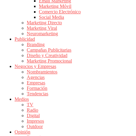
|
Email Marketing
Marketing Móvil
Revistas
Comercio Electrónico
de
Social Media
Publicidad
Marketing Directo
en
Marketing Viral
Colombia
Neuromarketing
Publicidad
|
Branding
Magazine
Campañas Publicitarias
de
Diseño y Creatividad
Publicidad
Marketing Promocional
Negocios y Empresas
y
Nombramientos
Marketing
Agencias
|
Empresas
Noticias
Formación
de
Tendencias
Medios
Actualidad
TV
y
Radio
Mercadeo
Digital
en
Impresos
Outdoor
Colombia
Opinión
|