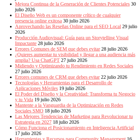
Publicitarias,
Mejora Continua de la Generación de Clientes Potenciales
30
Agencias,
julio 2026
Empresas,
El Diseño Web es un componente crítico de cualquier
Negocios,
presencia online exitosa
30 julio 2026
Tendencias,
Aprovechando las Reseñas Online para el SEO Local
29 julio
Trendings,
2026
Dinero,
Producción Audiovisual: Guía para un Storytelling Visual
Economía,
Impactante
28 julio 2026
Diseño
Errores Comunes de SEM que debes evitar
28 julio 2026
Web,
¿Quieres aumentar tu visibilidad y llegar a una audiencia más
Móviles,
amplia? Usa ChatGPT
27 julio 2026
Estrategias
Midiendo y Optimizando tu Rendimiento en Redes Sociales
Digitales,
27 julio 2026
Estrategias
Errores comunes de CRM que debes evitar
22 julio 2026
Publicitarias,
Tecnologías y Herramientas para el Desarrollo de
Alianzas,
Aplicaciones Móviles
19 julio 2026
Clientes,
El Poder del Diseño y la Creatividad: Transforma tu Negocio
Innovación,
y tu Vida
19 julio 2026
Tecnología,
Mantente a la Vanguardia de la Optimización en Redes
Noticias,
Sociales SMO
18 julio 2026
Artículos,
Las Mejores Tendencias de Marketing para Revolucionar tu
Gente,
Estrategia en 2027
18 julio 2026
Contenidos
Cómo Funciona el Posicionamiento en Inteligencia Artificial
de
17 julio 2026
Calidad,
Herramientas y Recursos para Community Management
16