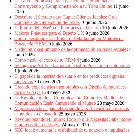
La Guía Definitiva para la Gestión de Comunidades:
Construyendo y Comprometiendo a tu Tribu Online
11 junio
2026
Descubre el Secreto para Captar Clientes Ideales: Guía
Completa de Generación de Leads
10 junio 2026
El Futuro del Diseño de Interfaces de Usuario
10 junio 2026
Mejores Prácticas para el Diseño UX
9 junio 2026
Cómo Desbloquear el Poder del Marketing en Motores de
Búsqueda (SEM)
9 junio 2026
Medición y seguimiento de la optimización en redes sociales
4
junio 2026
Cómo medir el éxito de tu CRM
4 junio 2026
Inteligencia Artificial: Una Guía sobre Posicionamiento en IA
1 junio 2026
El papel de la interfaz de usuario en los productos digitales
modernos
30 mayo 2026
Creando experiencias memorables con Diseño de interfaces
de usuario (UI)
28 mayo 2026
La Revolución de la Comunicación: Cómo los Medios de
Comunicación Están Cambiando el Mundo
28 mayo 2026
Mejores prácticas para el diseño de UX: Creación de diseños
centrados en el usuario
25 mayo 2026
Revolucionando el Futuro: Todo lo que Necesitas Saber sobre
Empresas de Tecnología
24 mayo 2026
SEO local: aumenta la visibilidad de tu negocio e impulsa las