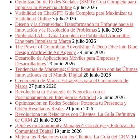
Optimización de Redes Sociales (SMO): Guía Completa para
Periódicos
Impulsar tu Presencia Online
4 julio 2026
y
Visibilidad en ChatGPT: Guía Completa para Maximizar tu
Producción
Visibilidad Online
3 julio 2026
Gráfica
Diseño y la Creatividad: Transformando tu Enfoque hacia la
en
Innovación y la Resolución de Problemas
2 julio 2026
Colombia.
Publicidad ATL: Guía Completa de Publicidad Above-the-
Line para Impulsar tu Marca
2 julio 2026
The Power of Colombian Advertising: A Deep Dive into Blue
Design Worldwide Ad Agency
29 junio 2026
Desarrollo de Aplicaciones Móviles para Empresas y
Desarrolladores
29 junio 2026
Tendencias de Marketing: Cómo Estar al Paso con las Últimas
Innovaciones en el Mundo Digital
28 junio 2026
Crecimiento de Marca: Estrategias para el Crecimiento de
Marca
27 junio 2026
Revoluciona tu Estrategia de Negocios con el
Posicionamiento en Inteligencia Artificial
26 junio 2026
Optimización en Redes Sociales: Potencia tu Presencia y
Obtén Resultados Reales
21 junio 2026
Revoluciona tus Relaciones con Clientes: La Guía Definitiva
de CRM
21 junio 2026
¿Qué es un Community Manager?: Construye y Fideliza a tu
Comunidad Digital
19 junio 2026
Mejora tus Relaciones con los Clientes: La Guía del CRM
19