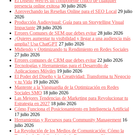
El Diseño Web es un componente crítico de cualquier
Publicitarias,
presencia online exitosa
30 julio 2026
Agencias,
Aprovechando las Reseñas Online para el SEO Local
29 julio
Empresas,
2026
Negocios,
Producción Audiovisual: Guía para un Storytelling Visual
Tendencias,
Impactante
28 julio 2026
Trendings,
Errores Comunes de SEM que debes evitar
28 julio 2026
Dinero,
¿Quieres aumentar tu visibilidad y llegar a una audiencia más
Economía,
amplia? Usa ChatGPT
27 julio 2026
Diseño
Midiendo y Optimizando tu Rendimiento en Redes Sociales
Web,
27 julio 2026
Móviles,
Errores comunes de CRM que debes evitar
22 julio 2026
Estrategias
Tecnologías y Herramientas para el Desarrollo de
Digitales,
Aplicaciones Móviles
19 julio 2026
Estrategias
El Poder del Diseño y la Creatividad: Transforma tu Negocio
Publicitarias,
y tu Vida
19 julio 2026
Alianzas,
Mantente a la Vanguardia de la Optimización en Redes
Clientes,
Sociales SMO
18 julio 2026
Innovación,
Las Mejores Tendencias de Marketing para Revolucionar tu
Tecnología,
Estrategia en 2027
18 julio 2026
Noticias,
Cómo Funciona el Posicionamiento en Inteligencia Artificial
Artículos,
17 julio 2026
Gente,
Herramientas y Recursos para Community Management
16
Contenidos
julio 2026
de
La Revolución de los Medios de Comunicación: Cómo la
Calidad,