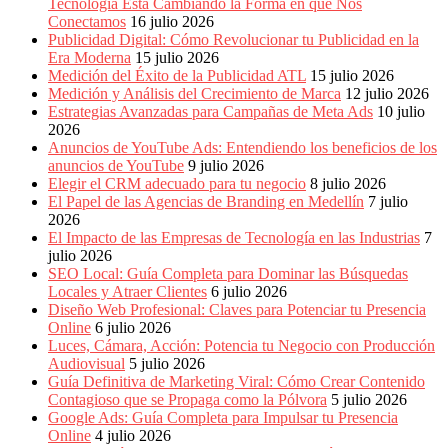
Tecnología Está Cambiando la Forma en que Nos
Eventos
Conectamos
16 julio 2026
de
Publicidad Digital: Cómo Revolucionar tu Publicidad en la
Marketing,
Era Moderna
15 julio 2026
Mercadotecnia,
Medición del Éxito de la Publicidad ATL
15 julio 2026
Eventos
Medición y Análisis del Crecimiento de Marca
12 julio 2026
Publicitarios,
Estrategias Avanzadas para Campañas de Meta Ads
10 julio
Colecciónes,
2026
Marcas,
Anuncios de YouTube Ads: Entendiendo los beneficios de los
Insigns,
anuncios de YouTube
9 julio 2026
TV,
Elegir el CRM adecuado para tu negocio
8 julio 2026
Radio,
El Papel de las Agencias de Branding en Medellín
7 julio
Creatividad,
2026
SEO,
El Impacto de las Empresas de Tecnología en las Industrias
7
SEM,
julio 2026
Free
SEO Local: Guía Completa para Dominar las Búsquedas
Press,
Locales y Atraer Clientes
6 julio 2026
RRPP,
Diseño Web Profesional: Claves para Potenciar tu Presencia
Spots,
Online
6 julio 2026
Comerciales,
Luces, Cámara, Acción: Potencia tu Negocio con Producción
Periodismo,
Audiovisual
5 julio 2026
Revistas,
Guía Definitiva de Marketing Viral: Cómo Crear Contenido
Magazines
Contagioso que se Propaga como la Pólvora
5 julio 2026
,
Google Ads: Guía Completa para Impulsar tu Presencia
ATL,
Online
4 julio 2026
BTL,