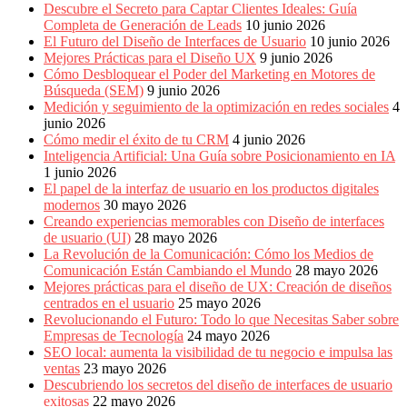
Descubre el Secreto para Captar Clientes Ideales: Guía
Completa de Generación de Leads
10 junio 2026
El Futuro del Diseño de Interfaces de Usuario
10 junio 2026
Mejores Prácticas para el Diseño UX
9 junio 2026
Cómo Desbloquear el Poder del Marketing en Motores de
Búsqueda (SEM)
9 junio 2026
Medición y seguimiento de la optimización en redes sociales
4
junio 2026
Cómo medir el éxito de tu CRM
4 junio 2026
Inteligencia Artificial: Una Guía sobre Posicionamiento en IA
1 junio 2026
El papel de la interfaz de usuario en los productos digitales
modernos
30 mayo 2026
Creando experiencias memorables con Diseño de interfaces
de usuario (UI)
28 mayo 2026
La Revolución de la Comunicación: Cómo los Medios de
Comunicación Están Cambiando el Mundo
28 mayo 2026
Mejores prácticas para el diseño de UX: Creación de diseños
centrados en el usuario
25 mayo 2026
Revolucionando el Futuro: Todo lo que Necesitas Saber sobre
Empresas de Tecnología
24 mayo 2026
SEO local: aumenta la visibilidad de tu negocio e impulsa las
ventas
23 mayo 2026
Descubriendo los secretos del diseño de interfaces de usuario
exitosas
22 mayo 2026