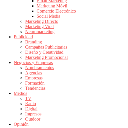
|
Email Marketing
Marketing Móvil
Revistas
Comercio Electrónico
de
Social Media
Publicidad
Marketing Directo
en
Marketing Viral
Colombia
Neuromarketing
Publicidad
|
Branding
Magazine
Campañas Publicitarias
de
Diseño y Creatividad
Publicidad
Marketing Promocional
Negocios y Empresas
y
Nombramientos
Marketing
Agencias
|
Empresas
Noticias
Formación
de
Tendencias
Medios
Actualidad
TV
y
Radio
Mercadeo
Digital
en
Impresos
Outdoor
Colombia
Opinión
|