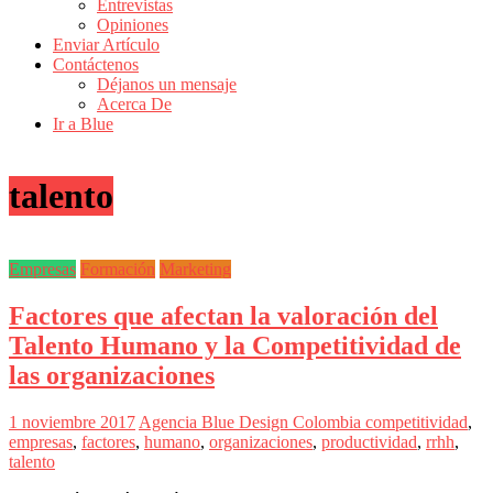
Entrevistas
Revistas
Opiniones
de
Enviar Artículo
Actualidad
Contáctenos
Déjanos un mensaje
en
Acerca De
Colombia
Ir a Blue
Revista
iBlue
talento
Marketing
|
Magazine
de
Empresas
Formación
Marketing
Publicidad,
Mercadeo
Factores que afectan la valoración del
y
Medios
Talento Humano y la Competitividad de
de
las organizaciones
la
Agencia
Blue
1 noviembre 2017
Agencia Blue Design Colombia
competitividad
,
Design
empresas
,
factores
,
humano
,
organizaciones
,
productividad
,
rrhh
,
Colombia
talento
y