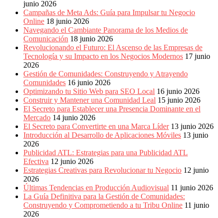
junio 2026
Campañas de Meta Ads: Guía para Impulsar tu Negocio
Online
18 junio 2026
Navegando el Cambiante Panorama de los Medios de
Comunicación
18 junio 2026
Revolucionando el Futuro: El Ascenso de las Empresas de
Tecnología y su Impacto en los Negocios Modernos
17 junio
2026
Gestión de Comunidades: Construyendo y Atrayendo
Comunidades
16 junio 2026
Optimizando tu Sitio Web para SEO Local
16 junio 2026
Construir y Mantener una Comunidad Leal
15 junio 2026
El Secreto para Establecer una Presencia Dominante en el
Mercado
14 junio 2026
El Secreto para Convertirte en una Marca Líder
13 junio 2026
Introducción al Desarrollo de Aplicaciones Móviles
13 junio
2026
Publicidad ATL: Estrategias para una Publicidad ATL
Efectiva
12 junio 2026
Estrategias Creativas para Revolucionar tu Negocio
12 junio
2026
Últimas Tendencias en Producción Audiovisual
11 junio 2026
La Guía Definitiva para la Gestión de Comunidades:
Construyendo y Comprometiendo a tu Tribu Online
11 junio
2026