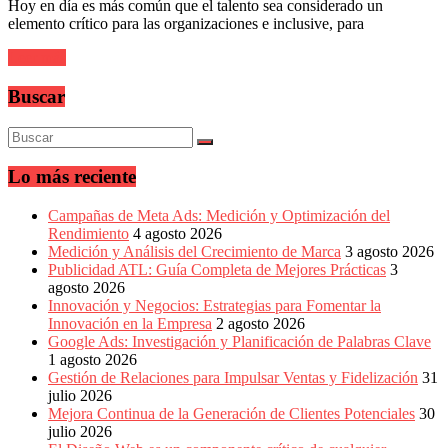
sus
Hoy en día es más común que el talento sea considerado un
filiales
elemento crítico para las organizaciones e inclusive, para
en
América
Leer más
Latina
|
Buscar
Una
mirada
estratégica
y
Lo más reciente
versátil
del
Campañas de Meta Ads: Medición y Optimización del
Marketing
Rendimiento
4 agosto 2026
en
Medición y Análisis del Crecimiento de Marca
3 agosto 2026
LATAM
Publicidad ATL: Guía Completa de Mejores Prácticas
3
|
agosto 2026
Bitácora
Innovación y Negocios: Estrategias para Fomentar la
social
Innovación en la Empresa
2 agosto 2026
de
Google Ads: Investigación y Planificación de Palabras Clave
Mercadeo
1 agosto 2026
Interactivo,
Gestión de Relaciones para Impulsar Ventas y Fidelización
31
Medios,
julio 2026
Publicidad,
Mejora Continua de la Generación de Clientes Potenciales
30
Marketing,
julio 2026
Campañas