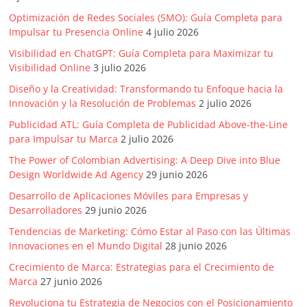
Agencias,
Optimización de Redes Sociales (SMO): Guía Completa para
Empresas,
Impulsar tu Presencia Online
4 julio 2026
Negocios,
Visibilidad en ChatGPT: Guía Completa para Maximizar tu
Tendencias,
Visibilidad Online
3 julio 2026
Trendings,
Dinero,
Diseño y la Creatividad: Transformando tu Enfoque hacia la
Innovación y la Resolución de Problemas
2 julio 2026
Economía,
Diseño
Publicidad ATL: Guía Completa de Publicidad Above-the-Line
Web,
para Impulsar tu Marca
2 julio 2026
Móviles,
The Power of Colombian Advertising: A Deep Dive into Blue
Estrategias
Design Worldwide Ad Agency
29 junio 2026
Digitales,
Desarrollo de Aplicaciones Móviles para Empresas y
Estrategias
Desarrolladores
29 junio 2026
Publicitarias,
Tendencias de Marketing: Cómo Estar al Paso con las Últimas
Alianzas,
Innovaciones en el Mundo Digital
28 junio 2026
Clientes,
Crecimiento de Marca: Estrategias para el Crecimiento de
Innovación,
Marca
27 junio 2026
Tecnología,
Noticias,
Revoluciona tu Estrategia de Negocios con el Posicionamiento