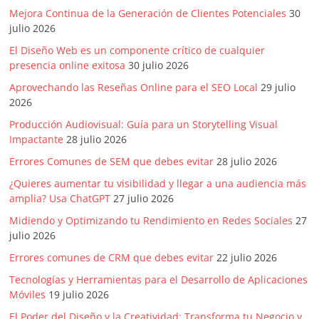
|
Mejora Continua de la Generación de Clientes Potenciales
30
Revistas
julio 2026
El Diseño Web es un componente crítico de cualquier
presencia online exitosa
30 julio 2026
de
Aprovechando las Reseñas Online para el SEO Local
29 julio
2026
Actualidad
Producción Audiovisual: Guía para un Storytelling Visual
Impactante
28 julio 2026
en
Errores Comunes de SEM que debes evitar
28 julio 2026
¿Quieres aumentar tu visibilidad y llegar a una audiencia más
Colombia
amplia? Usa ChatGPT
27 julio 2026
Midiendo y Optimizando tu Rendimiento en Redes Sociales
27
Revista
julio 2026
iBlue
Errores comunes de CRM que debes evitar
22 julio 2026
Marketing
|
Tecnologías y Herramientas para el Desarrollo de Aplicaciones
Móviles
19 julio 2026
Magazine
de
El Poder del Diseño y la Creatividad: Transforma tu Negocio y