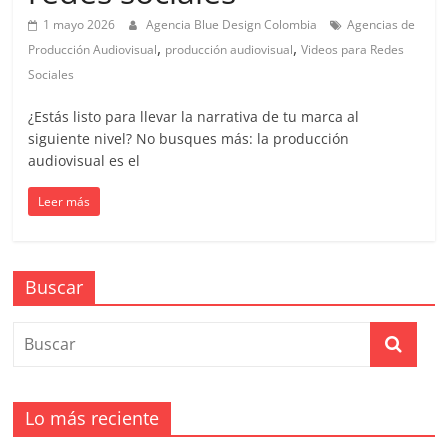
en
1 mayo 2026
Agencia Blue Design Colombia
Agencias de
,
,
Producción Audiovisual
producción audiovisual
Videos para Redes
Colombia
Sociales
|
¿Estás listo para llevar la narrativa de tu marca al
siguiente nivel? No busques más: la producción
audiovisual es el
Magazine
Leer más
de
Publicidad
Buscar
y
Marketing
Lo más reciente