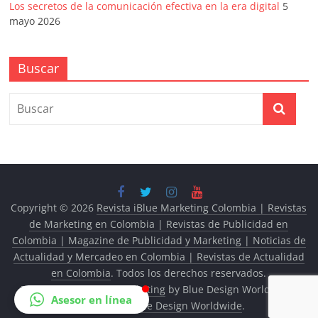
Los secretos de la comunicación efectiva en la era digital
5
mayo 2026
Buscar
Copyright © 2026
Revista iBlue Marketing Colombia | Revistas
de Marketing en Colombia | Revistas de Publicidad en
Colombia | Magazine de Publicidad y Marketing | Noticias de
Actualidad y Mercadeo en Colombia | Revistas de Actualidad
en Colombia
. Todos los derechos reservados.
Tema:
Revista iBlue Marketing
by Blue Design Worldwide.
Asesor en línea
Powered by
Blue Design Worldwide
.