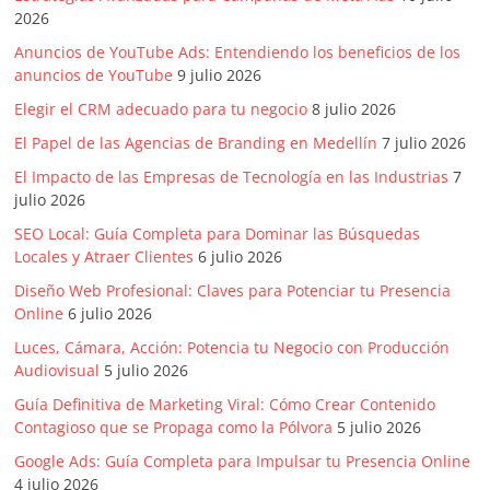
mirada
2026
estratégica
y
Anuncios de YouTube Ads: Entendiendo los beneficios de los
anuncios de YouTube
9 julio 2026
versátil
del
Elegir el CRM adecuado para tu negocio
8 julio 2026
Marketing
El Papel de las Agencias de Branding en Medellín
7 julio 2026
en
El Impacto de las Empresas de Tecnología en las Industrias
7
LATAM
julio 2026
|
SEO Local: Guía Completa para Dominar las Búsquedas
Bitácora
Locales y Atraer Clientes
6 julio 2026
social
de
Diseño Web Profesional: Claves para Potenciar tu Presencia
Online
6 julio 2026
Mercadeo
Interactivo,
Luces, Cámara, Acción: Potencia tu Negocio con Producción
Medios,
Audiovisual
5 julio 2026
Publicidad,
Guía Definitiva de Marketing Viral: Cómo Crear Contenido
Marketing,
Contagioso que se Propaga como la Pólvora
5 julio 2026
Campañas
Google Ads: Guía Completa para Impulsar tu Presencia Online
Publicitarias,
4 julio 2026