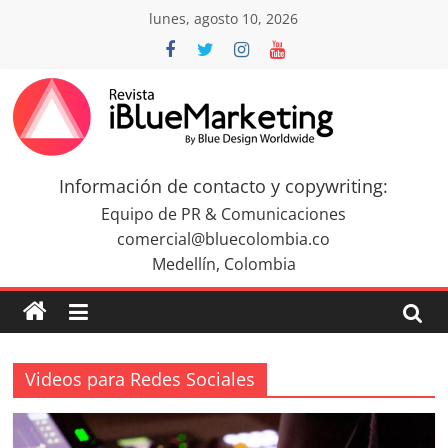
Saltar
lunes, agosto 10, 2026
al
contenido
Revista
iBlue
Información de contacto y copywriting:
Equipo de PR & Comunicaciones
Marketing
comercial@bluecolombia.co
Medellín, Colombia
Colombia
|
Videos para Redes Sociales
Revistas