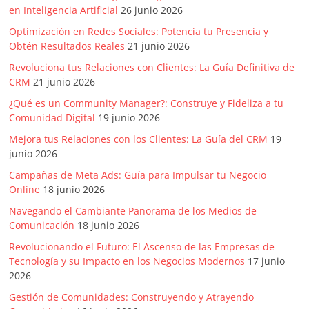
en Inteligencia Artificial
26 junio 2026
Artículos,
Gente,
Optimización en Redes Sociales: Potencia tu Presencia y
Contenidos
Obtén Resultados Reales
21 junio 2026
de
Revoluciona tus Relaciones con Clientes: La Guía Definitiva de
Calidad,
CRM
21 junio 2026
Eventos
¿Qué es un Community Manager?: Construye y Fideliza a tu
de
Comunidad Digital
19 junio 2026
Marketing,
Mejora tus Relaciones con los Clientes: La Guía del CRM
19
Mercadotecnia,
junio 2026
Eventos
Campañas de Meta Ads: Guía para Impulsar tu Negocio
Publicitarios,
Online
18 junio 2026
Colecciónes,
Marcas,
Navegando el Cambiante Panorama de los Medios de
Comunicación
18 junio 2026
Insigns,
TV,
Revolucionando el Futuro: El Ascenso de las Empresas de
Radio,
Tecnología y su Impacto en los Negocios Modernos
17 junio
Creatividad,
2026
SEO,
Gestión de Comunidades: Construyendo y Atrayendo