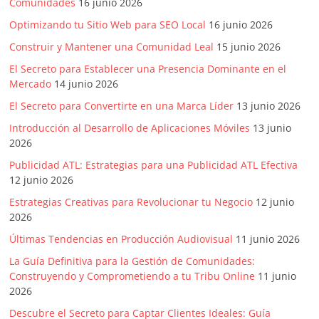
SEM,
Comunidades
16 junio 2026
Free
Optimizando tu Sitio Web para SEO Local
16 junio 2026
Press,
Construir y Mantener una Comunidad Leal
15 junio 2026
RRPP,
Spots,
El Secreto para Establecer una Presencia Dominante en el
Mercado
14 junio 2026
Comerciales,
Periodismo,
El Secreto para Convertirte en una Marca Líder
13 junio 2026
Revistas,
Introducción al Desarrollo de Aplicaciones Móviles
13 junio
Magazines
2026
,
Publicidad ATL: Estrategias para una Publicidad ATL Efectiva
ATL,
12 junio 2026
BTL,
Estrategias Creativas para Revolucionar tu Negocio
12 junio
Periódicos
2026
y
Producción
Últimas Tendencias en Producción Audiovisual
11 junio 2026
Gráfica
La Guía Definitiva para la Gestión de Comunidades:
en
Construyendo y Comprometiendo a tu Tribu Online
11 junio
Colombia.
2026
Descubre el Secreto para Captar Clientes Ideales: Guía