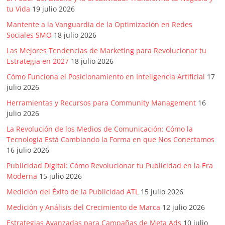
Publicidad,
tu Vida
19 julio 2026
Mercadeo
Mantente a la Vanguardia de la Optimización en Redes
y
Sociales SMO
18 julio 2026
Medios
Las Mejores Tendencias de Marketing para Revolucionar tu
de
Estrategia en 2027
18 julio 2026
la
Cómo Funciona el Posicionamiento en Inteligencia Artificial
17
Agencia
julio 2026
Blue
Herramientas y Recursos para Community Management
16
Design
julio 2026
Colombia
y
La Revolución de los Medios de Comunicación: Cómo la
Tecnología Está Cambiando la Forma en que Nos Conectamos
sus
16 julio 2026
filiales
en
Publicidad Digital: Cómo Revolucionar tu Publicidad en la Era
Moderna
15 julio 2026
América
Latina
Medición del Éxito de la Publicidad ATL
15 julio 2026
|
Medición y Análisis del Crecimiento de Marca
12 julio 2026
Una
Estrategias Avanzadas para Campañas de Meta Ads
10 julio