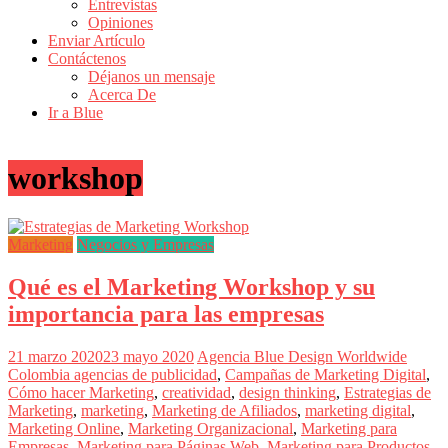
Entrevistas
Revistas
Opiniones
de
Enviar Artículo
Actualidad
Contáctenos
Déjanos un mensaje
en
Acerca De
Colombia
Ir a Blue
Revista
iBlue
workshop
Marketing
|
Magazine
de
Marketing
Negocios y Empresas
Publicidad,
Mercadeo
Qué es el Marketing Workshop y su
y
Medios
importancia para las empresas
de
la
21 marzo 2020
23 mayo 2020
Agencia Blue Design Worldwide
Agencia
Colombia
agencias de publicidad
,
Campañas de Marketing Digital
,
Blue
Cómo hacer Marketing
,
creatividad
,
design thinking
,
Estrategias de
Design
Marketing
,
marketing
,
Marketing de Afiliados
,
marketing digital
,
Colombia
Marketing Online
,
Marketing Organizacional
,
Marketing para
y
Empresas
,
Marketing para Páginas Web
,
Marketing para Productos
,