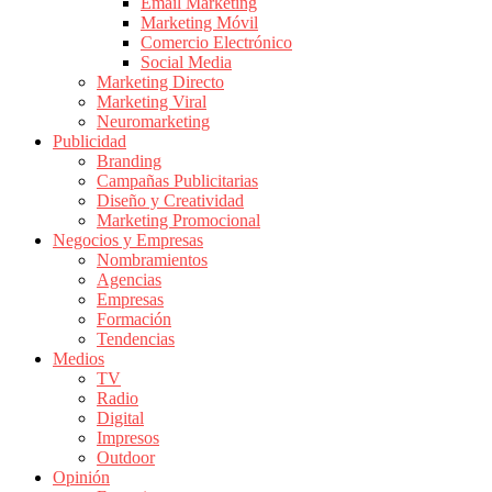
|
Email Marketing
Marketing Móvil
Revistas
Comercio Electrónico
de
Social Media
Publicidad
Marketing Directo
en
Marketing Viral
Colombia
Neuromarketing
Publicidad
|
Branding
Magazine
Campañas Publicitarias
de
Diseño y Creatividad
Publicidad
Marketing Promocional
Negocios y Empresas
y
Nombramientos
Marketing
Agencias
|
Empresas
Noticias
Formación
de
Tendencias
Medios
Actualidad
TV
y
Radio
Mercadeo
Digital
en
Impresos
Outdoor
Colombia
Opinión
|