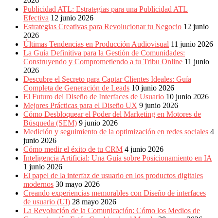
2026
Publicidad ATL: Estrategias para una Publicidad ATL
Efectiva
12 junio 2026
Estrategias Creativas para Revolucionar tu Negocio
12 junio
2026
Últimas Tendencias en Producción Audiovisual
11 junio 2026
La Guía Definitiva para la Gestión de Comunidades:
Construyendo y Comprometiendo a tu Tribu Online
11 junio
2026
Descubre el Secreto para Captar Clientes Ideales: Guía
Completa de Generación de Leads
10 junio 2026
El Futuro del Diseño de Interfaces de Usuario
10 junio 2026
Mejores Prácticas para el Diseño UX
9 junio 2026
Cómo Desbloquear el Poder del Marketing en Motores de
Búsqueda (SEM)
9 junio 2026
Medición y seguimiento de la optimización en redes sociales
4
junio 2026
Cómo medir el éxito de tu CRM
4 junio 2026
Inteligencia Artificial: Una Guía sobre Posicionamiento en IA
1 junio 2026
El papel de la interfaz de usuario en los productos digitales
modernos
30 mayo 2026
Creando experiencias memorables con Diseño de interfaces
de usuario (UI)
28 mayo 2026
La Revolución de la Comunicación: Cómo los Medios de