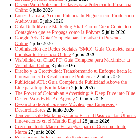
Periódicos
Diseño Web Profesional: Claves para Potenciar tu Presencia
y
Online
6 julio 2026
Producción
Luces, Cámara, Acción: Potencia tu Negocio con Producción
Gráfica
Audiovisual
5 julio 2026
en
Guía Definitiva de Marketing Viral: Cómo Crear Contenido
Colombia.
Contagioso que se Propaga como la Pólvora
5 julio 2026
Google Ads: Guía Completa para Impulsar tu Presencia
Online
4 julio 2026
Optimización de Redes Sociales (SMO): Guía Completa para
Impulsar tu Presencia Online
4 julio 2026
Visibilidad en ChatGPT: Guía Completa para Maximizar tu
Visibilidad Online
3 julio 2026
Diseño y la Creatividad: Transformando tu Enfoque hacia la
Innovación y la Resolución de Problemas
2 julio 2026
Publicidad ATL: Guía Completa de Publicidad Above-the-
Line para Impulsar tu Marca
2 julio 2026
The Power of Colombian Advertising: A Deep Dive into Blue
Design Worldwide Ad Agency
29 junio 2026
Desarrollo de Aplicaciones Móviles para Empresas y
Desarrolladores
29 junio 2026
Tendencias de Marketing: Cómo Estar al Paso con las Últimas
Innovaciones en el Mundo Digital
28 junio 2026
Crecimiento de Marca: Estrategias para el Crecimiento de
Marca
27 junio 2026
Revoluciona tu Estrategia de Negocios con el