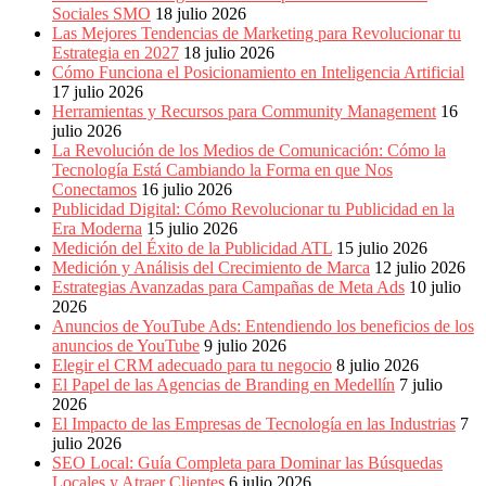
Eventos
Sociales SMO
18 julio 2026
de
Las Mejores Tendencias de Marketing para Revolucionar tu
Marketing,
Estrategia en 2027
18 julio 2026
Mercadotecnia,
Cómo Funciona el Posicionamiento en Inteligencia Artificial
Eventos
17 julio 2026
Publicitarios,
Herramientas y Recursos para Community Management
16
Colecciónes,
julio 2026
Marcas,
La Revolución de los Medios de Comunicación: Cómo la
Insigns,
Tecnología Está Cambiando la Forma en que Nos
TV,
Conectamos
16 julio 2026
Radio,
Publicidad Digital: Cómo Revolucionar tu Publicidad en la
Creatividad,
Era Moderna
15 julio 2026
SEO,
Medición del Éxito de la Publicidad ATL
15 julio 2026
SEM,
Medición y Análisis del Crecimiento de Marca
12 julio 2026
Free
Estrategias Avanzadas para Campañas de Meta Ads
10 julio
Press,
2026
RRPP,
Anuncios de YouTube Ads: Entendiendo los beneficios de los
Spots,
anuncios de YouTube
9 julio 2026
Comerciales,
Elegir el CRM adecuado para tu negocio
8 julio 2026
Periodismo,
El Papel de las Agencias de Branding en Medellín
7 julio
Revistas,
2026
Magazines
El Impacto de las Empresas de Tecnología en las Industrias
7
,
julio 2026
ATL,
SEO Local: Guía Completa para Dominar las Búsquedas
BTL,
Locales y Atraer Clientes
6 julio 2026