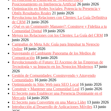
Posicionamiento en Inteligencia Artificial
26 junio 2026
Optimización en Redes Sociales: Potencia tu Presencia y
Obtén Resultados Reales
21 junio 2026
Revoluciona tus Relaciones con Clientes: La Guía Definitiva
de CRM
21 junio 2026
¿Qué es un Community Manager?: Construye y Fideliza a tu
Comunidad Digital
19 junio 2026
Mejora tus Relaciones con los Clientes: La Guía del CRM
19
junio 2026
Campañas de Meta Ads: Guía para Impulsar tu Negocio
Online
18 junio 2026
Navegando el Cambiante Panorama de los Medios de
Comunicación
18 junio 2026
Revolucionando el Futuro: El Ascenso de las Empresas de
Tecnología y su Impacto en los Negocios Modernos
17 junio
2026
Gestión de Comunidades: Construyendo y Atrayendo
Comunidades
16 junio 2026
Optimizando tu Sitio Web para SEO Local
16 junio 2026
Construir y Mantener una Comunidad Leal
15 junio 2026
El Secreto para Establecer una Presencia Dominante en el
Mercado
14 junio 2026
El Secreto para Convertirte en una Marca Líder
13 junio 2026
Introducción al Desarrollo de Aplicaciones Móviles
13 junio