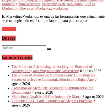
sus
Marketing para Servicios
,
Marketing Web
,
publicidad
,
Qué es
filiales
Marketing
,
Qué es un Workshop
,
workshop
en
América
El Marketing Workshop, es una de las herramientas que actualmente
Latina
se esta empleando en el campo laboral, para poder captar
|
Una
Leer más
mirada
estratégica
Buscar
y
versátil
del
Marketing
en
Lo más reciente
LATAM
|
The Future of Advertising: Unlocking the Potential of
Bitácora
Advergaming and Programmatic Advertising
6 agosto 2026
social
The Power of Medios de Comunicación: Unlocking the
de
Secrets of Effective Communication in the Digital Age
6
Mercadeo
agosto 2026
Interactivo,
Campañas de Meta Ads: Medición y Optimización del
Medios,
Rendimiento
4 agosto 2026
Publicidad,
Medición y Análisis del Crecimiento de Marca
3 agosto 2026
Marketing,
Publicidad ATL: Guía Completa de Mejores Prácticas
3
Campañas
agosto 2026