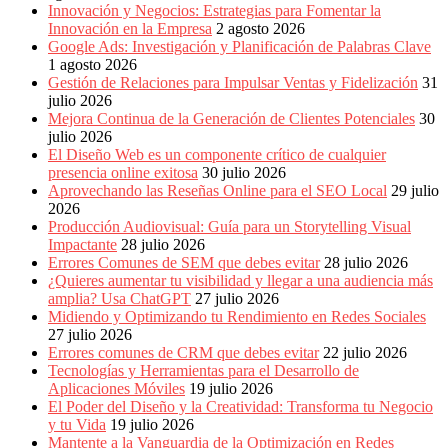
Publicitarias,
Innovación y Negocios: Estrategias para Fomentar la
Agencias,
Innovación en la Empresa
2 agosto 2026
Empresas,
Google Ads: Investigación y Planificación de Palabras Clave
Negocios,
1 agosto 2026
Tendencias,
Gestión de Relaciones para Impulsar Ventas y Fidelización
31
Trendings,
julio 2026
Dinero,
Mejora Continua de la Generación de Clientes Potenciales
30
Economía,
julio 2026
Diseño
El Diseño Web es un componente crítico de cualquier
Web,
presencia online exitosa
30 julio 2026
Móviles,
Aprovechando las Reseñas Online para el SEO Local
29 julio
Estrategias
2026
Digitales,
Producción Audiovisual: Guía para un Storytelling Visual
Estrategias
Impactante
28 julio 2026
Publicitarias,
Errores Comunes de SEM que debes evitar
28 julio 2026
Alianzas,
¿Quieres aumentar tu visibilidad y llegar a una audiencia más
Clientes,
amplia? Usa ChatGPT
27 julio 2026
Innovación,
Midiendo y Optimizando tu Rendimiento en Redes Sociales
Tecnología,
27 julio 2026
Noticias,
Errores comunes de CRM que debes evitar
22 julio 2026
Artículos,
Tecnologías y Herramientas para el Desarrollo de
Gente,
Aplicaciones Móviles
19 julio 2026
Contenidos
El Poder del Diseño y la Creatividad: Transforma tu Negocio
de
y tu Vida
19 julio 2026
Calidad,
Mantente a la Vanguardia de la Optimización en Redes