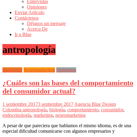
Entrevistas
Revistas
Opiniones
de
Enviar Artículo
Actualidad
Contáctenos
Déjanos un mensaje
en
Acerca De
Colombia
Ir a Blue
Revista
antropología
iBlue
Marketing
|
Magazine
Marketing
Neuromarketing
Opiniones
de
Publicidad,
¿Cuáles son las bases del comportamiento
Mercadeo
y
del consumidor actual?
Medios
de
1 septiembre 2017
3 septiembre 2017
Agencia Blue Design
la
Colombia
antropología
,
biología
,
comportamiento
,
consumidor
,
Agencia
endocrinología
,
marketing
,
neuromarketing
Blue
Design
A pesar de que pareciera que hablamos el mismo idioma, es de una
Colombia
especial dificultad comunicarse con algunos empresarios y
y