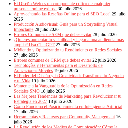
Publicitarias,
El Diseño Web es un componente crítico de cualquier
Agencias,
presencia online exitosa
30 julio 2026
Empresas,
Aprovechando las Reseñas Online para el SEO Local
29 julio
Negocios,
2026
Tendencias,
Producción Audiovisual: Guía para un Storytelling Visual
Trendings,
Impactante
28 julio 2026
Dinero,
Errores Comunes de SEM que debes evitar
28 julio 2026
Economía,
¿Quieres aumentar tu visibilidad y llegar a una audiencia más
Diseño
amplia? Usa ChatGPT
27 julio 2026
Web,
Midiendo y Optimizando tu Rendimiento en Redes Sociales
Móviles,
27 julio 2026
Estrategias
Errores comunes de CRM que debes evitar
22 julio 2026
Digitales,
Tecnologías y Herramientas para el Desarrollo de
Estrategias
Aplicaciones Móviles
19 julio 2026
Publicitarias,
El Poder del Diseño y la Creatividad: Transforma tu Negocio
Alianzas,
y tu Vida
19 julio 2026
Clientes,
Mantente a la Vanguardia de la Optimización en Redes
Innovación,
Sociales SMO
18 julio 2026
Tecnología,
Las Mejores Tendencias de Marketing para Revolucionar tu
Noticias,
Estrategia en 2027
18 julio 2026
Artículos,
Cómo Funciona el Posicionamiento en Inteligencia Artificial
Gente,
17 julio 2026
Contenidos
Herramientas y Recursos para Community Management
16
de
julio 2026
Calidad,
La Revolución de los Medios de Comunicación: Cómo la