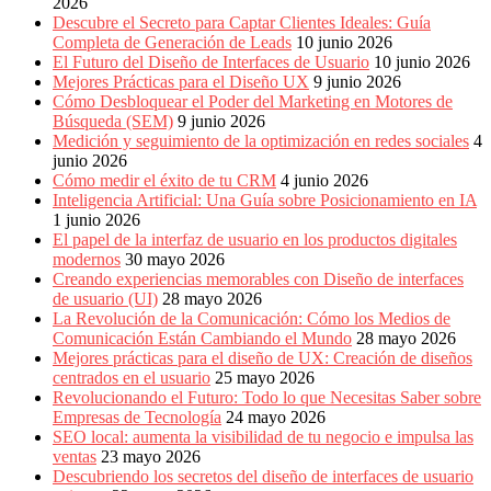
2026
Descubre el Secreto para Captar Clientes Ideales: Guía
Completa de Generación de Leads
10 junio 2026
El Futuro del Diseño de Interfaces de Usuario
10 junio 2026
Mejores Prácticas para el Diseño UX
9 junio 2026
Cómo Desbloquear el Poder del Marketing en Motores de
Búsqueda (SEM)
9 junio 2026
Medición y seguimiento de la optimización en redes sociales
4
junio 2026
Cómo medir el éxito de tu CRM
4 junio 2026
Inteligencia Artificial: Una Guía sobre Posicionamiento en IA
1 junio 2026
El papel de la interfaz de usuario en los productos digitales
modernos
30 mayo 2026
Creando experiencias memorables con Diseño de interfaces
de usuario (UI)
28 mayo 2026
La Revolución de la Comunicación: Cómo los Medios de
Comunicación Están Cambiando el Mundo
28 mayo 2026
Mejores prácticas para el diseño de UX: Creación de diseños
centrados en el usuario
25 mayo 2026
Revolucionando el Futuro: Todo lo que Necesitas Saber sobre
Empresas de Tecnología
24 mayo 2026
SEO local: aumenta la visibilidad de tu negocio e impulsa las
ventas
23 mayo 2026
Descubriendo los secretos del diseño de interfaces de usuario