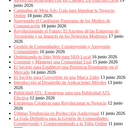
Mejora tus Relaciones con los Clientes: La Guía del CRM
19
junio 2026
Campañas de Meta Ads: Guía para Impulsar tu Negocio
Online
18 junio 2026
Navegando el Cambiante Panorama de los Medios de
Comunicación
18 junio 2026
Revolucionando el Futuro: El Ascenso de las Empresas de
Tecnología y su Impacto en los Negocios Modernos
17 junio
2026
Gestión de Comunidades: Construyendo y Atrayendo
Comunidades
16 junio 2026
Optimizando tu Sitio Web para SEO Local
16 junio 2026
Construir y Mantener una Comunidad Leal
15 junio 2026
El Secreto para Establecer una Presencia Dominante en el
Mercado
14 junio 2026
El Secreto para Convertirte en una Marca Líder
13 junio 2026
Introducción al Desarrollo de Aplicaciones Móviles
13 junio
2026
Publicidad ATL: Estrategias para una Publicidad ATL
Efectiva
12 junio 2026
Estrategias Creativas para Revolucionar tu Negocio
12 junio
2026
Últimas Tendencias en Producción Audiovisual
11 junio 2026
La Guía Definitiva para la Gestión de Comunidades:
Construyendo y Comprometiendo a tu Tribu Online
11 junio