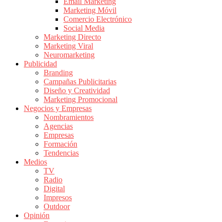
|
Email Marketing
Marketing Móvil
Revistas
Comercio Electrónico
de
Social Media
Publicidad
Marketing Directo
en
Marketing Viral
Colombia
Neuromarketing
Publicidad
|
Branding
Magazine
Campañas Publicitarias
de
Diseño y Creatividad
Publicidad
Marketing Promocional
Negocios y Empresas
y
Nombramientos
Marketing
Agencias
|
Empresas
Noticias
Formación
de
Tendencias
Medios
Actualidad
TV
y
Radio
Mercadeo
Digital
en
Impresos
Outdoor
Colombia
Opinión
|