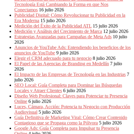
Eventos
Tecnología Está Cambiando la Forma en que Nos
de
Conectamos
16 julio 2026
Marketing,
Publicidad Digital: Cómo Revolucionar tu Publicidad en la
Mercadotecnia,
Era Moderna
15 julio 2026
Eventos
Medición del Éxito de la Publicidad ATL
15 julio 2026
Publicitarios,
Medición y Análisis del Crecimiento de Marca
12 julio 2026
Colecciónes,
Estrategias Avanzadas para Campañas de Meta Ads
10 julio
Marcas,
2026
Insigns,
Anuncios de YouTube Ads: Entendiendo los beneficios de los
TV,
anuncios de YouTube
9 julio 2026
Radio,
Elegir el CRM adecuado para tu negocio
8 julio 2026
Creatividad,
El Papel de las Agencias de Branding en Medellín
7 julio
SEO,
2026
SEM,
El Impacto de las Empresas de Tecnología en las Industrias
7
Free
julio 2026
Press,
SEO Local: Guía Completa para Dominar las Búsquedas
RRPP,
Locales y Atraer Clientes
6 julio 2026
Spots,
Diseño Web Profesional: Claves para Potenciar tu Presencia
Comerciales,
Online
6 julio 2026
Periodismo,
Luces, Cámara, Acción: Potencia tu Negocio con Producción
Revistas,
Audiovisual
5 julio 2026
Magazines
Guía Definitiva de Marketing Viral: Cómo Crear Contenido
,
Contagioso que se Propaga como la Pólvora
5 julio 2026
ATL,
Google Ads: Guía Completa para Impulsar tu Presencia
BTL,
Online
4 julio 2026