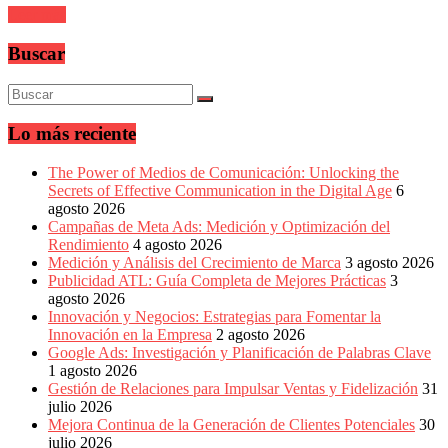
sus
Leer más
filiales
en
Buscar
América
Latina
|
Una
mirada
Lo más reciente
estratégica
y
The Power of Medios de Comunicación: Unlocking the
versátil
Secrets of Effective Communication in the Digital Age
6
del
agosto 2026
Marketing
Campañas de Meta Ads: Medición y Optimización del
en
Rendimiento
4 agosto 2026
LATAM
Medición y Análisis del Crecimiento de Marca
3 agosto 2026
|
Publicidad ATL: Guía Completa de Mejores Prácticas
3
Bitácora
agosto 2026
social
Innovación y Negocios: Estrategias para Fomentar la
de
Innovación en la Empresa
2 agosto 2026
Mercadeo
Google Ads: Investigación y Planificación de Palabras Clave
Interactivo,
1 agosto 2026
Medios,
Gestión de Relaciones para Impulsar Ventas y Fidelización
31
Publicidad,
julio 2026
Marketing,
Mejora Continua de la Generación de Clientes Potenciales
30
Campañas
julio 2026