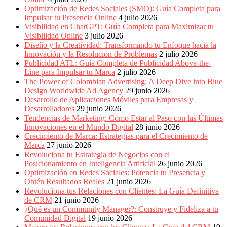
Periódicos
Optimización de Redes Sociales (SMO): Guía Completa para
y
Impulsar tu Presencia Online
4 julio 2026
Producción
Visibilidad en ChatGPT: Guía Completa para Maximizar tu
Gráfica
Visibilidad Online
3 julio 2026
en
Diseño y la Creatividad: Transformando tu Enfoque hacia la
Colombia.
Innovación y la Resolución de Problemas
2 julio 2026
Publicidad ATL: Guía Completa de Publicidad Above-the-
Line para Impulsar tu Marca
2 julio 2026
The Power of Colombian Advertising: A Deep Dive into Blue
Design Worldwide Ad Agency
29 junio 2026
Desarrollo de Aplicaciones Móviles para Empresas y
Desarrolladores
29 junio 2026
Tendencias de Marketing: Cómo Estar al Paso con las Últimas
Innovaciones en el Mundo Digital
28 junio 2026
Crecimiento de Marca: Estrategias para el Crecimiento de
Marca
27 junio 2026
Revoluciona tu Estrategia de Negocios con el
Posicionamiento en Inteligencia Artificial
26 junio 2026
Optimización en Redes Sociales: Potencia tu Presencia y
Obtén Resultados Reales
21 junio 2026
Revoluciona tus Relaciones con Clientes: La Guía Definitiva
de CRM
21 junio 2026
¿Qué es un Community Manager?: Construye y Fideliza a tu
Comunidad Digital
19 junio 2026