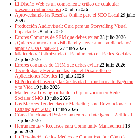
Publicitarias,
El Diseño Web es un componente crítico de cualquier
Agencias,
presencia online exitosa
30 julio 2026
Empresas,
Aprovechando las Reseñas Online para el SEO Local
29 julio
Negocios,
2026
Tendencias,
Producción Audiovisual: Guía para un Storytelling Visual
Trendings,
Impactante
28 julio 2026
Dinero,
Errores Comunes de SEM que debes evitar
28 julio 2026
Economía,
¿Quieres aumentar tu visibilidad y llegar a una audiencia más
Diseño
amplia? Usa ChatGPT
27 julio 2026
Web,
Midiendo y Optimizando tu Rendimiento en Redes Sociales
Móviles,
27 julio 2026
Estrategias
Errores comunes de CRM que debes evitar
22 julio 2026
Digitales,
Tecnologías y Herramientas para el Desarrollo de
Estrategias
Aplicaciones Móviles
19 julio 2026
Publicitarias,
El Poder del Diseño y la Creatividad: Transforma tu Negocio
Alianzas,
y tu Vida
19 julio 2026
Clientes,
Mantente a la Vanguardia de la Optimización en Redes
Innovación,
Sociales SMO
18 julio 2026
Tecnología,
Las Mejores Tendencias de Marketing para Revolucionar tu
Noticias,
Estrategia en 2027
18 julio 2026
Artículos,
Cómo Funciona el Posicionamiento en Inteligencia Artificial
Gente,
17 julio 2026
Contenidos
Herramientas y Recursos para Community Management
16
de
julio 2026
Calidad,
La Revolución de los Medios de Comunicación: Cómo la