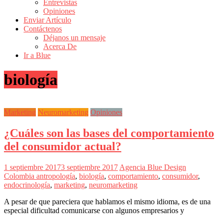
Entrevistas
Revistas
Opiniones
de
Enviar Artículo
Actualidad
Contáctenos
Déjanos un mensaje
en
Acerca De
Colombia
Ir a Blue
Revista
biología
iBlue
Marketing
|
Magazine
Marketing
Neuromarketing
Opiniones
de
Publicidad,
¿Cuáles son las bases del comportamiento
Mercadeo
y
del consumidor actual?
Medios
de
1 septiembre 2017
3 septiembre 2017
Agencia Blue Design
la
Colombia
antropología
,
biología
,
comportamiento
,
consumidor
,
Agencia
endocrinología
,
marketing
,
neuromarketing
Blue
Design
A pesar de que pareciera que hablamos el mismo idioma, es de una
Colombia
especial dificultad comunicarse con algunos empresarios y
y