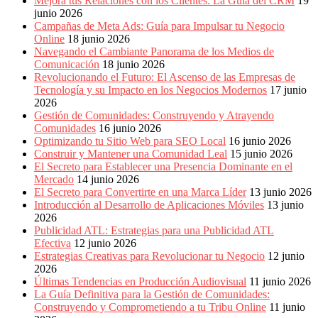
Mejora tus Relaciones con los Clientes: La Guía del CRM
19
junio 2026
Campañas de Meta Ads: Guía para Impulsar tu Negocio
Online
18 junio 2026
Navegando el Cambiante Panorama de los Medios de
Comunicación
18 junio 2026
Revolucionando el Futuro: El Ascenso de las Empresas de
Tecnología y su Impacto en los Negocios Modernos
17 junio
2026
Gestión de Comunidades: Construyendo y Atrayendo
Comunidades
16 junio 2026
Optimizando tu Sitio Web para SEO Local
16 junio 2026
Construir y Mantener una Comunidad Leal
15 junio 2026
El Secreto para Establecer una Presencia Dominante en el
Mercado
14 junio 2026
El Secreto para Convertirte en una Marca Líder
13 junio 2026
Introducción al Desarrollo de Aplicaciones Móviles
13 junio
2026
Publicidad ATL: Estrategias para una Publicidad ATL
Efectiva
12 junio 2026
Estrategias Creativas para Revolucionar tu Negocio
12 junio
2026
Últimas Tendencias en Producción Audiovisual
11 junio 2026
La Guía Definitiva para la Gestión de Comunidades:
Construyendo y Comprometiendo a tu Tribu Online
11 junio