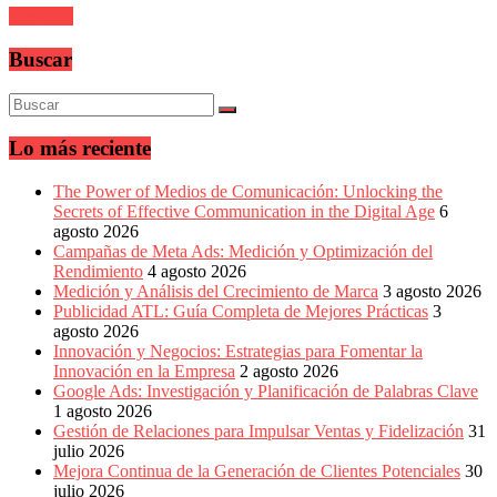
sus
Leer más
filiales
en
Buscar
América
Latina
|
Una
mirada
Lo más reciente
estratégica
y
The Power of Medios de Comunicación: Unlocking the
versátil
Secrets of Effective Communication in the Digital Age
6
del
agosto 2026
Marketing
Campañas de Meta Ads: Medición y Optimización del
en
Rendimiento
4 agosto 2026
LATAM
Medición y Análisis del Crecimiento de Marca
3 agosto 2026
|
Publicidad ATL: Guía Completa de Mejores Prácticas
3
Bitácora
agosto 2026
social
Innovación y Negocios: Estrategias para Fomentar la
de
Innovación en la Empresa
2 agosto 2026
Mercadeo
Google Ads: Investigación y Planificación de Palabras Clave
Interactivo,
1 agosto 2026
Medios,
Gestión de Relaciones para Impulsar Ventas y Fidelización
31
Publicidad,
julio 2026
Marketing,
Mejora Continua de la Generación de Clientes Potenciales
30
Campañas
julio 2026