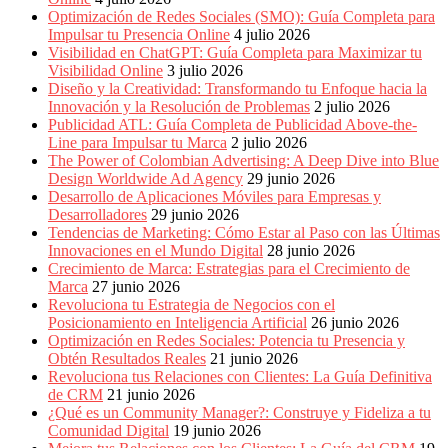
Periódicos
Optimización de Redes Sociales (SMO): Guía Completa para
y
Impulsar tu Presencia Online
4 julio 2026
Producción
Visibilidad en ChatGPT: Guía Completa para Maximizar tu
Gráfica
Visibilidad Online
3 julio 2026
en
Diseño y la Creatividad: Transformando tu Enfoque hacia la
Colombia.
Innovación y la Resolución de Problemas
2 julio 2026
Publicidad ATL: Guía Completa de Publicidad Above-the-
Line para Impulsar tu Marca
2 julio 2026
The Power of Colombian Advertising: A Deep Dive into Blue
Design Worldwide Ad Agency
29 junio 2026
Desarrollo de Aplicaciones Móviles para Empresas y
Desarrolladores
29 junio 2026
Tendencias de Marketing: Cómo Estar al Paso con las Últimas
Innovaciones en el Mundo Digital
28 junio 2026
Crecimiento de Marca: Estrategias para el Crecimiento de
Marca
27 junio 2026
Revoluciona tu Estrategia de Negocios con el
Posicionamiento en Inteligencia Artificial
26 junio 2026
Optimización en Redes Sociales: Potencia tu Presencia y
Obtén Resultados Reales
21 junio 2026
Revoluciona tus Relaciones con Clientes: La Guía Definitiva
de CRM
21 junio 2026
¿Qué es un Community Manager?: Construye y Fideliza a tu
Comunidad Digital
19 junio 2026