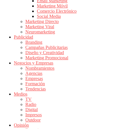
|
Email Marketing
Marketing Móvil
Revistas
Comercio Electrónico
de
Social Media
Publicidad
Marketing Directo
en
Marketing Viral
Colombia
Neuromarketing
Publicidad
|
Branding
Magazine
Campañas Publicitarias
de
Diseño y Creatividad
Publicidad
Marketing Promocional
Negocios y Empresas
y
Nombramientos
Marketing
Agencias
|
Empresas
Noticias
Formación
de
Tendencias
Medios
Actualidad
TV
y
Radio
Mercadeo
Digital
en
Impresos
Outdoor
Colombia
Opinión
|