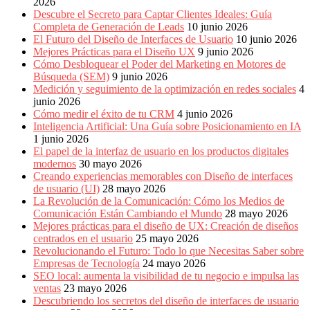
2026
Descubre el Secreto para Captar Clientes Ideales: Guía
Completa de Generación de Leads
10 junio 2026
El Futuro del Diseño de Interfaces de Usuario
10 junio 2026
Mejores Prácticas para el Diseño UX
9 junio 2026
Cómo Desbloquear el Poder del Marketing en Motores de
Búsqueda (SEM)
9 junio 2026
Medición y seguimiento de la optimización en redes sociales
4
junio 2026
Cómo medir el éxito de tu CRM
4 junio 2026
Inteligencia Artificial: Una Guía sobre Posicionamiento en IA
1 junio 2026
El papel de la interfaz de usuario en los productos digitales
modernos
30 mayo 2026
Creando experiencias memorables con Diseño de interfaces
de usuario (UI)
28 mayo 2026
La Revolución de la Comunicación: Cómo los Medios de
Comunicación Están Cambiando el Mundo
28 mayo 2026
Mejores prácticas para el diseño de UX: Creación de diseños
centrados en el usuario
25 mayo 2026
Revolucionando el Futuro: Todo lo que Necesitas Saber sobre
Empresas de Tecnología
24 mayo 2026
SEO local: aumenta la visibilidad de tu negocio e impulsa las
ventas
23 mayo 2026
Descubriendo los secretos del diseño de interfaces de usuario