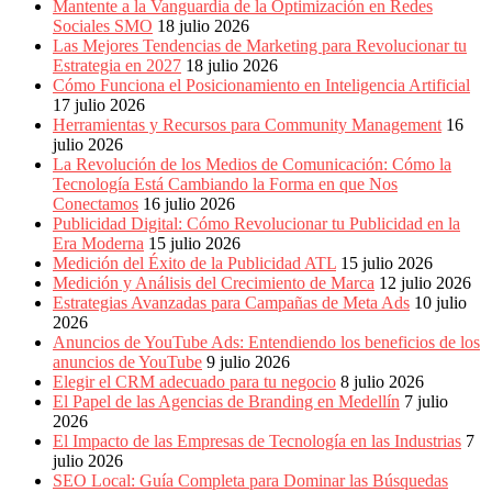
Eventos
Mantente a la Vanguardia de la Optimización en Redes
de
Sociales SMO
18 julio 2026
Marketing,
Las Mejores Tendencias de Marketing para Revolucionar tu
Mercadotecnia,
Estrategia en 2027
18 julio 2026
Eventos
Cómo Funciona el Posicionamiento en Inteligencia Artificial
Publicitarios,
17 julio 2026
Colecciónes,
Herramientas y Recursos para Community Management
16
Marcas,
julio 2026
Insigns,
La Revolución de los Medios de Comunicación: Cómo la
TV,
Tecnología Está Cambiando la Forma en que Nos
Radio,
Conectamos
16 julio 2026
Creatividad,
Publicidad Digital: Cómo Revolucionar tu Publicidad en la
SEO,
Era Moderna
15 julio 2026
SEM,
Medición del Éxito de la Publicidad ATL
15 julio 2026
Free
Medición y Análisis del Crecimiento de Marca
12 julio 2026
Press,
Estrategias Avanzadas para Campañas de Meta Ads
10 julio
RRPP,
2026
Spots,
Anuncios de YouTube Ads: Entendiendo los beneficios de los
Comerciales,
anuncios de YouTube
9 julio 2026
Periodismo,
Elegir el CRM adecuado para tu negocio
8 julio 2026
Revistas,
El Papel de las Agencias de Branding en Medellín
7 julio
Magazines
2026
,
El Impacto de las Empresas de Tecnología en las Industrias
7
ATL,
julio 2026
BTL,
SEO Local: Guía Completa para Dominar las Búsquedas