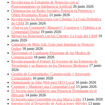
Revoluciona tu Estrategia de Negocios con el
Posicionamiento en Inteligencia Artificial
26 junio 2026
Optimización en Redes Sociales: Potencia tu Presencia y
Obtén Resultados Reales
21 junio 2026
Revoluciona tus Relaciones con Clientes: La Guía Definitiva
de CRM
21 junio 2026
¿Qué es un Community Manager?: Construye y Fideliza a tu
Comunidad Digital
19 junio 2026
Mejora tus Relaciones con los Clientes: La Guía del CRM
19
junio 2026
Campañas de Meta Ads: Guía para Impulsar tu Negocio
Online
18 junio 2026
Navegando el Cambiante Panorama de los Medios de
Comunicación
18 junio 2026
Revolucionando el Futuro: El Ascenso de las Empresas de
Tecnología y su Impacto en los Negocios Modernos
17 junio
2026
Gestión de Comunidades: Construyendo y Atrayendo
Comunidades
16 junio 2026
Optimizando tu Sitio Web para SEO Local
16 junio 2026
Construir y Mantener una Comunidad Leal
15 junio 2026
El Secreto para Establecer una Presencia Dominante en el
Mercado
14 junio 2026
El Secreto para Convertirte en una Marca Líder
13 junio 2026
Introducción al Desarrollo de Aplicaciones Móviles
13 junio