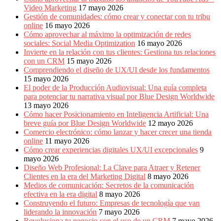
Video Marketing
17 mayo 2026
Gestión de comunidades: cómo crear y conectar con tu tribu
online
16 mayo 2026
Cómo aprovechar al máximo la optimización de redes
sociales: Social Media Optimization
16 mayo 2026
Invierte en la relación con tus clientes: Gestiona tus relaciones
con un CRM
15 mayo 2026
Comprendiendo el diseño de UX/UI desde los fundamentos
15 mayo 2026
El poder de la Producción Audiovisual: Una guía completa
para potenciar tu narrativa visual por Blue Design Worldwide
13 mayo 2026
Cómo hacer Posicionamiento en Inteligencia Artificial: Una
breve guía por Blue Design Worldwide
12 mayo 2026
Comercio electrónico: cómo lanzar y hacer crecer una tienda
online
11 mayo 2026
Cómo crear experiencias digitales UX/UI excepcionales
9
mayo 2026
Diseño Web Profesional: La Clave para Atraer y Retener
Clientes en la era del Marketing Digital
8 mayo 2026
Medios de comunicación: Secretos de la comunicación
efectiva en la era digital
8 mayo 2026
Construyendo el futuro: Empresas de tecnología que van
liderando la innovación
7 mayo 2026
Revoluciona tu negocio con el uso de un CRM
7 mayo 2026