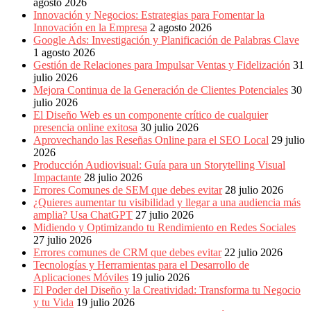
Publicitarias,
agosto 2026
Agencias,
Innovación y Negocios: Estrategias para Fomentar la
Empresas,
Innovación en la Empresa
2 agosto 2026
Negocios,
Google Ads: Investigación y Planificación de Palabras Clave
Tendencias,
1 agosto 2026
Trendings,
Gestión de Relaciones para Impulsar Ventas y Fidelización
31
Dinero,
julio 2026
Economía,
Mejora Continua de la Generación de Clientes Potenciales
30
Diseño
julio 2026
Web,
El Diseño Web es un componente crítico de cualquier
Móviles,
presencia online exitosa
30 julio 2026
Estrategias
Aprovechando las Reseñas Online para el SEO Local
29 julio
Digitales,
2026
Estrategias
Producción Audiovisual: Guía para un Storytelling Visual
Publicitarias,
Impactante
28 julio 2026
Alianzas,
Errores Comunes de SEM que debes evitar
28 julio 2026
Clientes,
¿Quieres aumentar tu visibilidad y llegar a una audiencia más
Innovación,
amplia? Usa ChatGPT
27 julio 2026
Tecnología,
Midiendo y Optimizando tu Rendimiento en Redes Sociales
Noticias,
27 julio 2026
Artículos,
Errores comunes de CRM que debes evitar
22 julio 2026
Gente,
Tecnologías y Herramientas para el Desarrollo de
Contenidos
Aplicaciones Móviles
19 julio 2026
de
El Poder del Diseño y la Creatividad: Transforma tu Negocio
Calidad,
y tu Vida
19 julio 2026