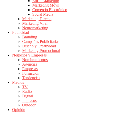
|
Email Marketing
Marketing Móvil
Revistas
Comercio Electrónico
de
Social Media
Publicidad
Marketing Directo
en
Marketing Viral
Colombia
Neuromarketing
Publicidad
|
Branding
Magazine
Campañas Publicitarias
de
Diseño y Creatividad
Publicidad
Marketing Promocional
Negocios y Empresas
y
Nombramientos
Marketing
Agencias
|
Empresas
Noticias
Formación
de
Tendencias
Medios
Actualidad
TV
y
Radio
Mercadeo
Digital
en
Impresos
Outdoor
Colombia
Opinión
|