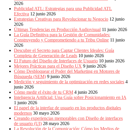
2026
Publicidad ATL: Estrategias para una Publicidad ATL
Efectiva
12 junio 2026
Estrategias Creativas para Revolucionar tu Negocio
12 junio
2026
Últimas Tendencias en Producción Audiovisual
11 junio 2026
La Guía Definitiva para la Gestión de Comunidades:
Construyendo y Comprometiendo a tu Tribu Online
11 junio
2026
Descubre el Secreto para Captar Clientes Ideales: Guía
Completa de Generación de Leads
10 junio 2026
El Futuro del Diseño de Interfaces de Usuario
10 junio 2026
Mejores Prácticas para el Diseño UX
9 junio 2026
Cómo Desbloquear el Poder del Marketing en Motores de
Búsqueda (SEM)
9 junio 2026
Medición y seguimiento de la optimización en redes sociales
4
junio 2026
Cómo medir el éxito de tu CRM
4 junio 2026
Inteligencia Artificial: Una Guía sobre Posicionamiento en IA
1 junio 2026
El papel de la interfaz de usuario en los productos digitales
modernos
30 mayo 2026
Creando experiencias memorables con Diseño de interfaces
de usuario (UI)
28 mayo 2026
La Revolución de la Comunicación: Cómo los Medios de