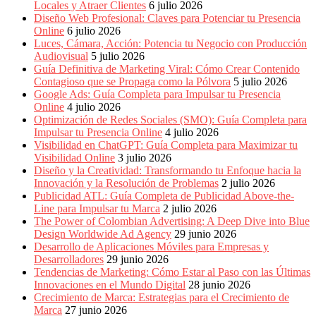
Periódicos
Locales y Atraer Clientes
6 julio 2026
y
Diseño Web Profesional: Claves para Potenciar tu Presencia
Producción
Online
6 julio 2026
Gráfica
Luces, Cámara, Acción: Potencia tu Negocio con Producción
en
Audiovisual
5 julio 2026
Colombia.
Guía Definitiva de Marketing Viral: Cómo Crear Contenido
Contagioso que se Propaga como la Pólvora
5 julio 2026
Google Ads: Guía Completa para Impulsar tu Presencia
Online
4 julio 2026
Optimización de Redes Sociales (SMO): Guía Completa para
Impulsar tu Presencia Online
4 julio 2026
Visibilidad en ChatGPT: Guía Completa para Maximizar tu
Visibilidad Online
3 julio 2026
Diseño y la Creatividad: Transformando tu Enfoque hacia la
Innovación y la Resolución de Problemas
2 julio 2026
Publicidad ATL: Guía Completa de Publicidad Above-the-
Line para Impulsar tu Marca
2 julio 2026
The Power of Colombian Advertising: A Deep Dive into Blue
Design Worldwide Ad Agency
29 junio 2026
Desarrollo de Aplicaciones Móviles para Empresas y
Desarrolladores
29 junio 2026
Tendencias de Marketing: Cómo Estar al Paso con las Últimas
Innovaciones en el Mundo Digital
28 junio 2026
Crecimiento de Marca: Estrategias para el Crecimiento de
Marca
27 junio 2026