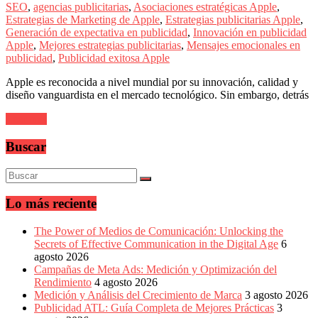
sus
SEO
,
agencias publicitarias
,
Asociaciones estratégicas Apple
,
filiales
Estrategias de Marketing de Apple
,
Estrategias publicitarias Apple
,
en
Generación de expectativa en publicidad
,
Innovación en publicidad
América
Apple
,
Mejores estrategias publicitarias
,
Mensajes emocionales en
Latina
publicidad
,
Publicidad exitosa Apple
|
Una
Apple es reconocida a nivel mundial por su innovación, calidad y
mirada
diseño vanguardista en el mercado tecnológico. Sin embargo, detrás
estratégica
y
Leer más
versátil
del
Buscar
Marketing
en
LATAM
|
Lo más reciente
Bitácora
social
de
The Power of Medios de Comunicación: Unlocking the
Mercadeo
Secrets of Effective Communication in the Digital Age
6
Interactivo,
agosto 2026
Medios,
Campañas de Meta Ads: Medición y Optimización del
Publicidad,
Rendimiento
4 agosto 2026
Marketing,
Medición y Análisis del Crecimiento de Marca
3 agosto 2026
Campañas
Publicidad ATL: Guía Completa de Mejores Prácticas
3