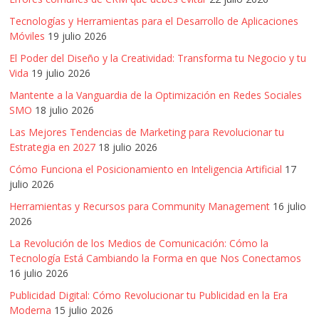
Publicidad,
Tecnologías y Herramientas para el Desarrollo de Aplicaciones
Mercadeo
Móviles
19 julio 2026
y
El Poder del Diseño y la Creatividad: Transforma tu Negocio y tu
Medios
Vida
19 julio 2026
de
Mantente a la Vanguardia de la Optimización en Redes Sociales
la
SMO
18 julio 2026
Agencia
Blue
Las Mejores Tendencias de Marketing para Revolucionar tu
Estrategia en 2027
18 julio 2026
Design
Colombia
Cómo Funciona el Posicionamiento en Inteligencia Artificial
17
y
julio 2026
sus
Herramientas y Recursos para Community Management
16 julio
filiales
2026
en
La Revolución de los Medios de Comunicación: Cómo la
América
Tecnología Está Cambiando la Forma en que Nos Conectamos
Latina
16 julio 2026
|
Publicidad Digital: Cómo Revolucionar tu Publicidad en la Era
Una
Moderna
15 julio 2026