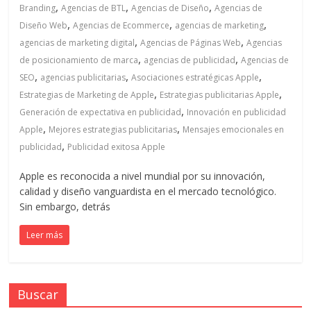
en
,
,
,
Branding
Agencias de BTL
Agencias de Diseño
Agencias de
,
,
,
Diseño Web
Agencias de Ecommerce
agencias de marketing
Colombia
,
,
agencias de marketing digital
Agencias de Páginas Web
Agencias
,
,
de posicionamiento de marca
agencias de publicidad
Agencias de
,
,
,
|
SEO
agencias publicitarias
Asociaciones estratégicas Apple
,
,
Estrategias de Marketing de Apple
Estrategias publicitarias Apple
,
Generación de expectativa en publicidad
Innovación en publicidad
Magazine
,
,
Apple
Mejores estrategias publicitarias
Mensajes emocionales en
,
publicidad
Publicidad exitosa Apple
de
Apple es reconocida a nivel mundial por su innovación,
Publicidad
calidad y diseño vanguardista en el mercado tecnológico.
Sin embargo, detrás
y
Leer más
Marketing
Buscar