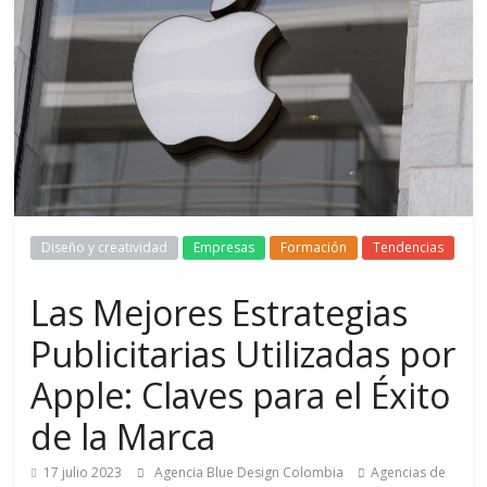
de
Marketing
en
Colombia
|
Diseño y creatividad
Empresas
Formación
Tendencias
Las Mejores Estrategias
Revistas
Publicitarias Utilizadas por
de
Apple: Claves para el Éxito
de la Marca
Publicidad
17 julio 2023
Agencia Blue Design Colombia
Agencias de