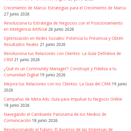
Artículos,
Crecimiento de Marca: Estrategias para el Crecimiento de Marca
Gente,
27 junio 2026
Contenidos
Revoluciona tu Estrategia de Negocios con el Posicionamiento
de
en Inteligencia Artificial
26 junio 2026
Calidad,
Optimización en Redes Sociales: Potencia tu Presencia y Obtén
Eventos
Resultados Reales
21 junio 2026
de
Revoluciona tus Relaciones con Clientes: La Guía Definitiva de
Marketing,
CRM
21 junio 2026
Mercadotecnia,
Eventos
¿Qué es un Community Manager?: Construye y Fideliza a tu
Publicitarios,
Comunidad Digital
19 junio 2026
Colecciónes,
Mejora tus Relaciones con los Clientes: La Guía del CRM
19 junio
Marcas,
2026
Insigns,
Campañas de Meta Ads: Guía para Impulsar tu Negocio Online
TV,
18 junio 2026
Radio,
Navegando el Cambiante Panorama de los Medios de
Creatividad,
Comunicación
18 junio 2026
SEO,
Revolucionando el Futuro: El Ascenso de las Empresas de