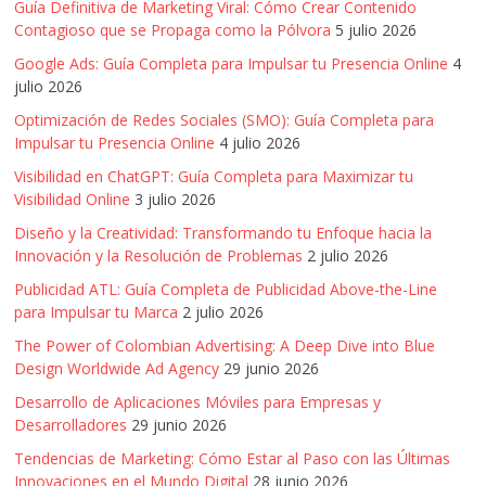
Guía Definitiva de Marketing Viral: Cómo Crear Contenido
Agencias,
Contagioso que se Propaga como la Pólvora
5 julio 2026
Empresas,
Negocios,
Google Ads: Guía Completa para Impulsar tu Presencia Online
4
Tendencias,
julio 2026
Trendings,
Optimización de Redes Sociales (SMO): Guía Completa para
Dinero,
Impulsar tu Presencia Online
4 julio 2026
Economía,
Visibilidad en ChatGPT: Guía Completa para Maximizar tu
Diseño
Visibilidad Online
3 julio 2026
Web,
Diseño y la Creatividad: Transformando tu Enfoque hacia la
Móviles,
Innovación y la Resolución de Problemas
2 julio 2026
Estrategias
Publicidad ATL: Guía Completa de Publicidad Above-the-Line
Digitales,
para Impulsar tu Marca
2 julio 2026
Estrategias
The Power of Colombian Advertising: A Deep Dive into Blue
Publicitarias,
Design Worldwide Ad Agency
29 junio 2026
Alianzas,
Clientes,
Desarrollo de Aplicaciones Móviles para Empresas y
Innovación,
Desarrolladores
29 junio 2026
Tecnología,
Tendencias de Marketing: Cómo Estar al Paso con las Últimas
Noticias,
Innovaciones en el Mundo Digital
28 junio 2026