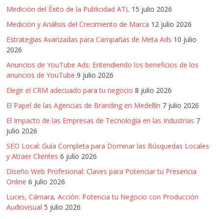
mirada
Medición del Éxito de la Publicidad ATL
15 julio 2026
estratégica
y
Medición y Análisis del Crecimiento de Marca
12 julio 2026
versátil
Estrategias Avanzadas para Campañas de Meta Ads
10 julio
del
2026
Marketing
Anuncios de YouTube Ads: Entendiendo los beneficios de los
en
anuncios de YouTube
9 julio 2026
LATAM
Elegir el CRM adecuado para tu negocio
8 julio 2026
|
Bitácora
El Papel de las Agencias de Branding en Medellín
7 julio 2026
social
El Impacto de las Empresas de Tecnología en las Industrias
7
de
julio 2026
Mercadeo
SEO Local: Guía Completa para Dominar las Búsquedas Locales
Interactivo,
y Atraer Clientes
6 julio 2026
Medios,
Diseño Web Profesional: Claves para Potenciar tu Presencia
Publicidad,
Online
6 julio 2026
Marketing,
Luces, Cámara, Acción: Potencia tu Negocio con Producción
Campañas
Audiovisual
5 julio 2026
Publicitarias,