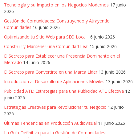
SEM,
Tecnología y su Impacto en los Negocios Modernos
17 junio
Free
2026
Press,
Gestión de Comunidades: Construyendo y Atrayendo
RRPP,
Comunidades
16 junio 2026
Spots,
Comerciales,
Optimizando tu Sitio Web para SEO Local
16 junio 2026
Periodismo,
Construir y Mantener una Comunidad Leal
15 junio 2026
Revistas,
El Secreto para Establecer una Presencia Dominante en el
Magazines
Mercado
14 junio 2026
,
El Secreto para Convertirte en una Marca Líder
13 junio 2026
ATL,
BTL,
Introducción al Desarrollo de Aplicaciones Móviles
13 junio 2026
Periódicos
Publicidad ATL: Estrategias para una Publicidad ATL Efectiva
12
y
junio 2026
Producción
Estrategias Creativas para Revolucionar tu Negocio
12 junio
Gráfica
2026
en
Últimas Tendencias en Producción Audiovisual
11 junio 2026
Colombia.
La Guía Definitiva para la Gestión de Comunidades: