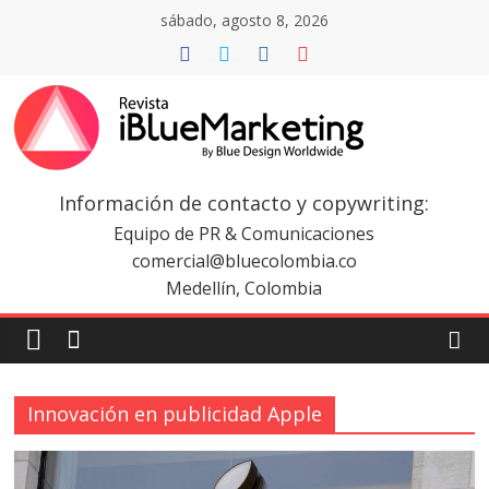
Saltar
sábado, agosto 8, 2026
al
contenido
Revista
iBlue
Información de contacto y copywriting:
Equipo de PR & Comunicaciones
Marketing
comercial@bluecolombia.co
Medellín, Colombia
Colombia
|
Innovación en publicidad Apple
Revistas