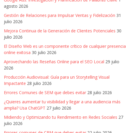
|
agosto 2026
Revistas
Gestión de Relaciones para Impulsar Ventas y Fidelización
31
julio 2026
de
Mejora Continua de la Generación de Clientes Potenciales
30
julio 2026
Actualidad
El Diseño Web es un componente crítico de cualquier presencia
online exitosa
30 julio 2026
en
Aprovechando las Reseñas Online para el SEO Local
29 julio
2026
Colombia
Producción Audiovisual: Guía para un Storytelling Visual
Impactante
28 julio 2026
Errores Comunes de SEM que debes evitar
28 julio 2026
Revista
¿Quieres aumentar tu visibilidad y llegar a una audiencia más
iBlue
amplia? Usa ChatGPT
27 julio 2026
Marketing
|
Midiendo y Optimizando tu Rendimiento en Redes Sociales
27
Magazine
julio 2026
de
Errores comunes de CRM que debes evitar
22 julio 2026