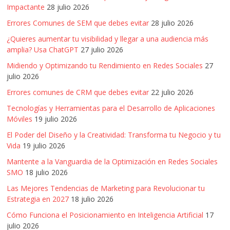
mirada
Impactante
28 julio 2026
estratégica
Errores Comunes de SEM que debes evitar
28 julio 2026
y
versátil
¿Quieres aumentar tu visibilidad y llegar a una audiencia más
del
amplia? Usa ChatGPT
27 julio 2026
Marketing
Midiendo y Optimizando tu Rendimiento en Redes Sociales
27
en
julio 2026
LATAM
Errores comunes de CRM que debes evitar
22 julio 2026
|
Tecnologías y Herramientas para el Desarrollo de Aplicaciones
Bitácora
Móviles
19 julio 2026
social
El Poder del Diseño y la Creatividad: Transforma tu Negocio y tu
de
Vida
19 julio 2026
Mercadeo
Interactivo,
Mantente a la Vanguardia de la Optimización en Redes Sociales
Medios,
SMO
18 julio 2026
Publicidad,
Las Mejores Tendencias de Marketing para Revolucionar tu
Marketing,
Estrategia en 2027
18 julio 2026
Campañas
Cómo Funciona el Posicionamiento en Inteligencia Artificial
17
Publicitarias,
julio 2026