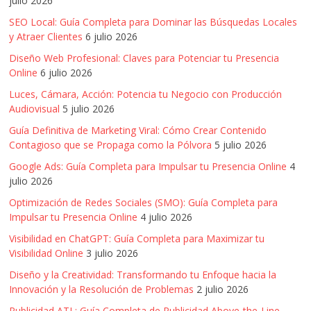
julio 2026
Artículos,
SEO Local: Guía Completa para Dominar las Búsquedas Locales
Gente,
y Atraer Clientes
6 julio 2026
Contenidos
Diseño Web Profesional: Claves para Potenciar tu Presencia
de
Online
6 julio 2026
Calidad,
Eventos
Luces, Cámara, Acción: Potencia tu Negocio con Producción
Audiovisual
5 julio 2026
de
Marketing,
Guía Definitiva de Marketing Viral: Cómo Crear Contenido
Mercadotecnia,
Contagioso que se Propaga como la Pólvora
5 julio 2026
Eventos
Google Ads: Guía Completa para Impulsar tu Presencia Online
4
Publicitarios,
julio 2026
Colecciónes,
Optimización de Redes Sociales (SMO): Guía Completa para
Marcas,
Impulsar tu Presencia Online
4 julio 2026
Insigns,
Visibilidad en ChatGPT: Guía Completa para Maximizar tu
TV,
Visibilidad Online
3 julio 2026
Radio,
Diseño y la Creatividad: Transformando tu Enfoque hacia la
Creatividad,
Innovación y la Resolución de Problemas
2 julio 2026
SEO,
Publicidad ATL: Guía Completa de Publicidad Above-the-Line