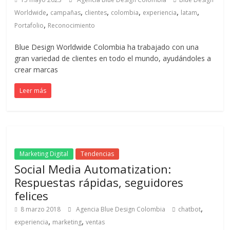
en
,
,
,
,
,
,
Worldwide
campañas
clientes
colombia
experiencia
latam
,
Portafolio
Reconocimiento
Colombia
Blue Design Worldwide Colombia ha trabajado con una
|
gran variedad de clientes en todo el mundo, ayudándoles a
crear marcas
Magazine
Leer más
de
Publicidad
Marketing Digital
Tendencias
Social Media Automatization:
y
Respuestas rápidas, seguidores
felices
Marketing
,
8 marzo 2018
Agencia Blue Design Colombia
chatbot
,
,
experiencia
marketing
ventas