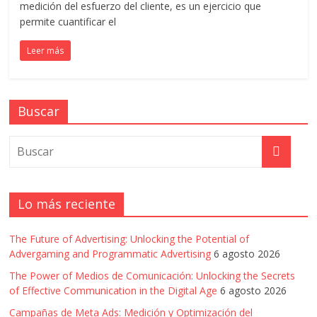
|
medición del esfuerzo del cliente, es un ejercicio que
permite cuantificar el
Revistas
Leer más
de
Actualidad
Buscar
en
Colombia
Lo más reciente
Revista
The Future of Advertising: Unlocking the Potential of
iBlue
Advergaming and Programmatic Advertising
6 agosto 2026
Marketing
The Power of Medios de Comunicación: Unlocking the Secrets
|
of Effective Communication in the Digital Age
6 agosto 2026
Magazine
de
Campañas de Meta Ads: Medición y Optimización del