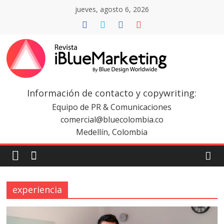
Saltar
jueves, agosto 6, 2026
al
contenido
Revista
iBlue
Información de contacto y copywriting:
Equipo de PR & Comunicaciones
Marketing
comercial@bluecolombia.co
Medellín, Colombia
Colombia
|
experiencia
Revistas