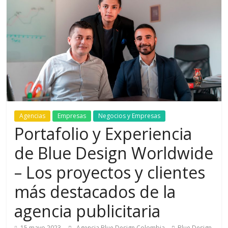
de
Marketing
en
Colombia
|
Agencias
Empresas
Negocios y Empresas
Portafolio y Experiencia
Revistas
de Blue Design Worldwide
– Los proyectos y clientes
de
más destacados de la
Publicidad
agencia publicitaria
15 mayo 2023
Agencia Blue Design Colombia
Blue Design