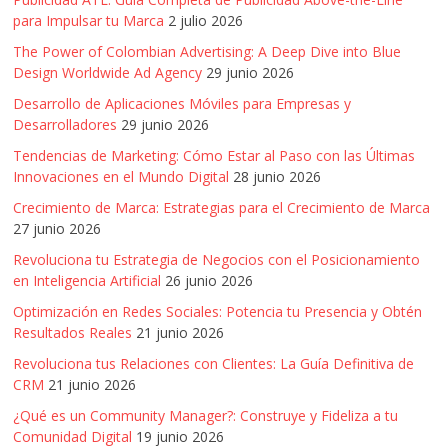
SEM,
para Impulsar tu Marca
2 julio 2026
Free
Press,
The Power of Colombian Advertising: A Deep Dive into Blue
RRPP,
Design Worldwide Ad Agency
29 junio 2026
Spots,
Desarrollo de Aplicaciones Móviles para Empresas y
Comerciales,
Desarrolladores
29 junio 2026
Periodismo,
Tendencias de Marketing: Cómo Estar al Paso con las Últimas
Revistas,
Innovaciones en el Mundo Digital
28 junio 2026
Magazines
Crecimiento de Marca: Estrategias para el Crecimiento de Marca
,
27 junio 2026
ATL,
Revoluciona tu Estrategia de Negocios con el Posicionamiento
BTL,
en Inteligencia Artificial
26 junio 2026
Periódicos
y
Optimización en Redes Sociales: Potencia tu Presencia y Obtén
Resultados Reales
21 junio 2026
Producción
Gráfica
Revoluciona tus Relaciones con Clientes: La Guía Definitiva de
en
CRM
21 junio 2026
Colombia.
¿Qué es un Community Manager?: Construye y Fideliza a tu
Comunidad Digital
19 junio 2026