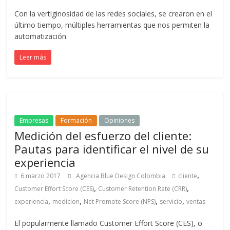
|
Con la vertiginosidad de las redes sociales, se crearon en el
Noticias
último tiempo, múltiples herramientas que nos permiten la
automatización
de
Leer más
Actualidad
y
Empresas
Formación
Opiniones
Medición del esfuerzo del cliente:
Mercadeo
Pautas para identificar el nivel de su
experiencia
en
,
6 marzo 2017
Agencia Blue Design Colombia
cliente
,
,
Customer Effort Score (CES)
Customer Retention Rate (CRR)
Colombia
,
,
,
,
experiencia
medicion
Net Promote Score (NPS)
servicio
ventas
El popularmente llamado Customer Effort Score (CES), o