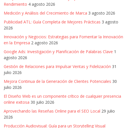
Rendimiento
4 agosto 2026
Publicidad,
Mercadeo
Medición y Análisis del Crecimiento de Marca
3 agosto 2026
y
Publicidad ATL: Guía Completa de Mejores Prácticas
3 agosto
Medios
2026
de
Innovación y Negocios: Estrategias para Fomentar la Innovación
la
en la Empresa
2 agosto 2026
Agencia
Google Ads: Investigación y Planificación de Palabras Clave
1
Blue
agosto 2026
Design
Colombia
Gestión de Relaciones para Impulsar Ventas y Fidelización
31
julio 2026
y
sus
Mejora Continua de la Generación de Clientes Potenciales
30
filiales
julio 2026
en
El Diseño Web es un componente crítico de cualquier presencia
América
online exitosa
30 julio 2026
Latina
Aprovechando las Reseñas Online para el SEO Local
29 julio
|
2026
Una
Producción Audiovisual: Guía para un Storytelling Visual