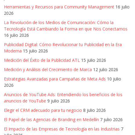
Agencias,
Herramientas y Recursos para Community Management
16 julio
Empresas,
2026
Negocios,
La Revolución de los Medios de Comunicación: Cómo la
Tendencias,
Tecnología Está Cambiando la Forma en que Nos Conectamos
Trendings,
16 julio 2026
Dinero,
Publicidad Digital: Cómo Revolucionar tu Publicidad en la Era
Economía,
Moderna
15 julio 2026
Diseño
Web,
Medición del Éxito de la Publicidad ATL
15 julio 2026
Móviles,
Medición y Análisis del Crecimiento de Marca
12 julio 2026
Estrategias
Estrategias Avanzadas para Campañas de Meta Ads
10 julio
Digitales,
2026
Estrategias
Anuncios de YouTube Ads: Entendiendo los beneficios de los
Publicitarias,
anuncios de YouTube
9 julio 2026
Alianzas,
Elegir el CRM adecuado para tu negocio
8 julio 2026
Clientes,
Innovación,
El Papel de las Agencias de Branding en Medellín
7 julio 2026
Tecnología,
El Impacto de las Empresas de Tecnología en las Industrias
7
Noticias,