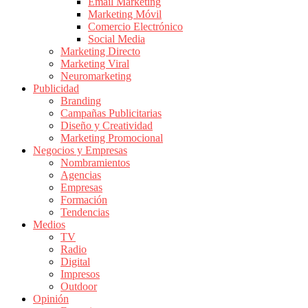
|
Email Marketing
Marketing Móvil
Revistas
Comercio Electrónico
de
Social Media
Publicidad
Marketing Directo
en
Marketing Viral
Colombia
Neuromarketing
Publicidad
|
Branding
Magazine
Campañas Publicitarias
de
Diseño y Creatividad
Publicidad
Marketing Promocional
Negocios y Empresas
y
Nombramientos
Marketing
Agencias
|
Empresas
Noticias
Formación
de
Tendencias
Medios
Actualidad
TV
y
Radio
Mercadeo
Digital
en
Impresos
Outdoor
Colombia
Opinión
|