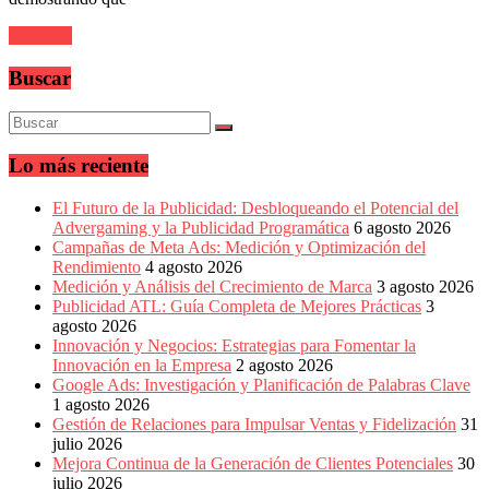
sus
filiales
Leer más
en
América
Buscar
Latina
|
Una
mirada
estratégica
Lo más reciente
y
versátil
El Futuro de la Publicidad: Desbloqueando el Potencial del
del
Advergaming y la Publicidad Programática
6 agosto 2026
Marketing
Campañas de Meta Ads: Medición y Optimización del
en
Rendimiento
4 agosto 2026
LATAM
Medición y Análisis del Crecimiento de Marca
3 agosto 2026
|
Publicidad ATL: Guía Completa de Mejores Prácticas
3
Bitácora
agosto 2026
social
Innovación y Negocios: Estrategias para Fomentar la
de
Innovación en la Empresa
2 agosto 2026
Mercadeo
Google Ads: Investigación y Planificación de Palabras Clave
Interactivo,
1 agosto 2026
Medios,
Gestión de Relaciones para Impulsar Ventas y Fidelización
31
Publicidad,
julio 2026
Marketing,
Mejora Continua de la Generación de Clientes Potenciales
30
Campañas
julio 2026