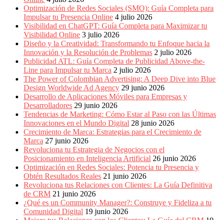
Periódicos
Optimización de Redes Sociales (SMO): Guía Completa para
y
Impulsar tu Presencia Online
4 julio 2026
Producción
Visibilidad en ChatGPT: Guía Completa para Maximizar tu
Gráfica
Visibilidad Online
3 julio 2026
en
Diseño y la Creatividad: Transformando tu Enfoque hacia la
Colombia.
Innovación y la Resolución de Problemas
2 julio 2026
Publicidad ATL: Guía Completa de Publicidad Above-the-
Line para Impulsar tu Marca
2 julio 2026
The Power of Colombian Advertising: A Deep Dive into Blue
Design Worldwide Ad Agency
29 junio 2026
Desarrollo de Aplicaciones Móviles para Empresas y
Desarrolladores
29 junio 2026
Tendencias de Marketing: Cómo Estar al Paso con las Últimas
Innovaciones en el Mundo Digital
28 junio 2026
Crecimiento de Marca: Estrategias para el Crecimiento de
Marca
27 junio 2026
Revoluciona tu Estrategia de Negocios con el
Posicionamiento en Inteligencia Artificial
26 junio 2026
Optimización en Redes Sociales: Potencia tu Presencia y
Obtén Resultados Reales
21 junio 2026
Revoluciona tus Relaciones con Clientes: La Guía Definitiva
de CRM
21 junio 2026
¿Qué es un Community Manager?: Construye y Fideliza a tu
Comunidad Digital
19 junio 2026