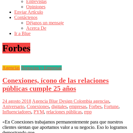
Entrevistas
Revistas
Opiniones
de
Enviar Artículo
Actualidad
Contáctenos
Déjanos un mensaje
en
Acerca De
Colombia
Ir a Blue
Revista
Forbes
iBlue
Marketing
|
Magazine
Agencias
Negocios y Empresas
de
Publicidad,
Conexiones, ícono de las relaciones
Mercadeo
y
públicas cumple 25 años
Medios
de
24 agosto 2018
Agencia Blue Design Colombia
agencias
,
la
Aniversario
,
Conexiones
,
digitales
,
empresas
,
Forbes
,
Fortune
,
Agencia
Influenciadores
,
PYM
,
relaciones públicas
,
rrpp
Blue
Design
«En Conexiones trabajamos permanentemente para que nuestros
Colombia
clientes sientan que aportamos valor a su negocio. Eso lo logramos
y
demostrando que