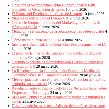
2026
Descubre el Secreto para Captar Clientes Ideales: Guía
Completa de Generación de Leads
10 junio 2026
El Futuro del Diseño de Interfaces de Usuario
10 junio 2026
Mejores Prácticas para el Diseño UX
9 junio 2026
Cómo Desbloquear el Poder del Marketing en Motores de
Búsqueda (SEM)
9 junio 2026
Medición y seguimiento de la optimización en redes sociales
4
junio 2026
Cómo medir el éxito de tu CRM
4 junio 2026
Inteligencia Artificial: Una Guía sobre Posicionamiento en IA
1 junio 2026
El papel de la interfaz de usuario en los productos digitales
modernos
30 mayo 2026
Creando experiencias memorables con Diseño de interfaces
de usuario (UI)
28 mayo 2026
La Revolución de la Comunicación: Cómo los Medios de
Comunicación Están Cambiando el Mundo
28 mayo 2026
Mejores prácticas para el diseño de UX: Creación de diseños
centrados en el usuario
25 mayo 2026
Revolucionando el Futuro: Todo lo que Necesitas Saber sobre
Empresas de Tecnología
24 mayo 2026
SEO local: aumenta la visibilidad de tu negocio e impulsa las
ventas
23 mayo 2026
Descubriendo los secretos del diseño de interfaces de usuario