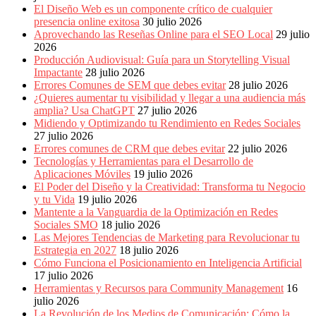
Publicitarias,
El Diseño Web es un componente crítico de cualquier
Agencias,
presencia online exitosa
30 julio 2026
Empresas,
Aprovechando las Reseñas Online para el SEO Local
29 julio
Negocios,
2026
Tendencias,
Producción Audiovisual: Guía para un Storytelling Visual
Trendings,
Impactante
28 julio 2026
Dinero,
Errores Comunes de SEM que debes evitar
28 julio 2026
Economía,
¿Quieres aumentar tu visibilidad y llegar a una audiencia más
Diseño
amplia? Usa ChatGPT
27 julio 2026
Web,
Midiendo y Optimizando tu Rendimiento en Redes Sociales
Móviles,
27 julio 2026
Estrategias
Errores comunes de CRM que debes evitar
22 julio 2026
Digitales,
Tecnologías y Herramientas para el Desarrollo de
Estrategias
Aplicaciones Móviles
19 julio 2026
Publicitarias,
El Poder del Diseño y la Creatividad: Transforma tu Negocio
Alianzas,
y tu Vida
19 julio 2026
Clientes,
Mantente a la Vanguardia de la Optimización en Redes
Innovación,
Sociales SMO
18 julio 2026
Tecnología,
Las Mejores Tendencias de Marketing para Revolucionar tu
Noticias,
Estrategia en 2027
18 julio 2026
Artículos,
Cómo Funciona el Posicionamiento en Inteligencia Artificial
Gente,
17 julio 2026
Contenidos
Herramientas y Recursos para Community Management
16
de
julio 2026
Calidad,
La Revolución de los Medios de Comunicación: Cómo la