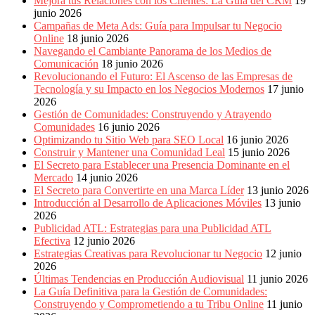
Mejora tus Relaciones con los Clientes: La Guía del CRM
19
junio 2026
Campañas de Meta Ads: Guía para Impulsar tu Negocio
Online
18 junio 2026
Navegando el Cambiante Panorama de los Medios de
Comunicación
18 junio 2026
Revolucionando el Futuro: El Ascenso de las Empresas de
Tecnología y su Impacto en los Negocios Modernos
17 junio
2026
Gestión de Comunidades: Construyendo y Atrayendo
Comunidades
16 junio 2026
Optimizando tu Sitio Web para SEO Local
16 junio 2026
Construir y Mantener una Comunidad Leal
15 junio 2026
El Secreto para Establecer una Presencia Dominante en el
Mercado
14 junio 2026
El Secreto para Convertirte en una Marca Líder
13 junio 2026
Introducción al Desarrollo de Aplicaciones Móviles
13 junio
2026
Publicidad ATL: Estrategias para una Publicidad ATL
Efectiva
12 junio 2026
Estrategias Creativas para Revolucionar tu Negocio
12 junio
2026
Últimas Tendencias en Producción Audiovisual
11 junio 2026
La Guía Definitiva para la Gestión de Comunidades:
Construyendo y Comprometiendo a tu Tribu Online
11 junio