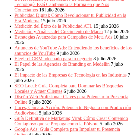
Eventos
Tecnología Está Cambiando la Forma en que Nos
de
Conectamos
16 julio 2026
Marketing,
Publicidad Digital: Cómo Revolucionar tu Publicidad en la
Mercadotecnia,
Era Moderna
15 julio 2026
Eventos
Medición del Éxito de la Publicidad ATL
15 julio 2026
Publicitarios,
Medición y Análisis del Crecimiento de Marca
12 julio 2026
Colecciónes,
Estrategias Avanzadas para Campañas de Meta Ads
10 julio
Marcas,
2026
Insigns,
Anuncios de YouTube Ads: Entendiendo los beneficios de los
TV,
anuncios de YouTube
9 julio 2026
Radio,
Elegir el CRM adecuado para tu negocio
8 julio 2026
Creatividad,
El Papel de las Agencias de Branding en Medellín
7 julio
SEO,
2026
SEM,
El Impacto de las Empresas de Tecnología en las Industrias
7
Free
julio 2026
Press,
SEO Local: Guía Completa para Dominar las Búsquedas
RRPP,
Locales y Atraer Clientes
6 julio 2026
Spots,
Diseño Web Profesional: Claves para Potenciar tu Presencia
Comerciales,
Online
6 julio 2026
Periodismo,
Luces, Cámara, Acción: Potencia tu Negocio con Producción
Revistas,
Audiovisual
5 julio 2026
Magazines
Guía Definitiva de Marketing Viral: Cómo Crear Contenido
,
Contagioso que se Propaga como la Pólvora
5 julio 2026
ATL,
Google Ads: Guía Completa para Impulsar tu Presencia
BTL,
Online
4 julio 2026