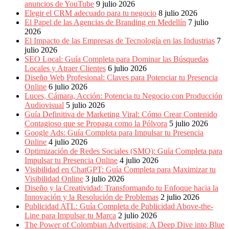
Periódicos
anuncios de YouTube
9 julio 2026
y
Elegir el CRM adecuado para tu negocio
8 julio 2026
Producción
El Papel de las Agencias de Branding en Medellín
7 julio
Gráfica
2026
en
El Impacto de las Empresas de Tecnología en las Industrias
7
Colombia.
julio 2026
SEO Local: Guía Completa para Dominar las Búsquedas
Locales y Atraer Clientes
6 julio 2026
Diseño Web Profesional: Claves para Potenciar tu Presencia
Online
6 julio 2026
Luces, Cámara, Acción: Potencia tu Negocio con Producción
Audiovisual
5 julio 2026
Guía Definitiva de Marketing Viral: Cómo Crear Contenido
Contagioso que se Propaga como la Pólvora
5 julio 2026
Google Ads: Guía Completa para Impulsar tu Presencia
Online
4 julio 2026
Optimización de Redes Sociales (SMO): Guía Completa para
Impulsar tu Presencia Online
4 julio 2026
Visibilidad en ChatGPT: Guía Completa para Maximizar tu
Visibilidad Online
3 julio 2026
Diseño y la Creatividad: Transformando tu Enfoque hacia la
Innovación y la Resolución de Problemas
2 julio 2026
Publicidad ATL: Guía Completa de Publicidad Above-the-
Line para Impulsar tu Marca
2 julio 2026
The Power of Colombian Advertising: A Deep Dive into Blue