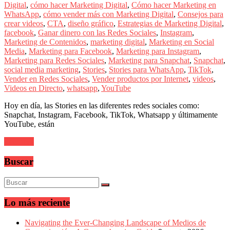
sus
Digital
,
cómo hacer Marketing Digital
,
Cómo hacer Marketing en
filiales
WhatsApp
,
cómo vender más con Marketing Digital
,
Consejos para
en
crear videos
,
CTA
,
diseño gráfico
,
Estrategias de Marketing Digital
,
América
facebook
,
Ganar dinero con las Redes Sociales
,
Instagram
,
Latina
Marketing de Contenidos
,
marketing digital
,
Marketing en Social
|
Media
,
Marketing para Facebook
,
Marketing para Instagram
,
Una
Marketing para Redes Sociales
,
Marketing para Snapchat
,
Snapchat
,
mirada
social media marketing
,
Stories
,
Stories para WhatsApp
,
TikTok
,
estratégica
Vender en Redes Sociales
,
Vender productos por Internet
,
videos
,
y
Videos en Directo
,
whatsapp
,
YouTube
versátil
del
Hoy en día, las Stories en las diferentes redes sociales como:
Marketing
Snapchat, Instagram, Facebook, TikTok, Whatsapp y últimamente
en
YouTube, están
LATAM
|
Leer más
Bitácora
social
Buscar
de
Mercadeo
Interactivo,
Medios,
Lo más reciente
Publicidad,
Marketing,
Campañas
Navigating the Ever-Changing Landscape of Medios de