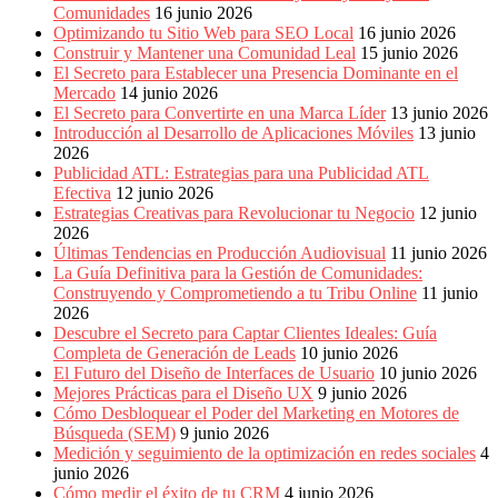
Comunidades
16 junio 2026
Optimizando tu Sitio Web para SEO Local
16 junio 2026
Construir y Mantener una Comunidad Leal
15 junio 2026
El Secreto para Establecer una Presencia Dominante en el
Mercado
14 junio 2026
El Secreto para Convertirte en una Marca Líder
13 junio 2026
Introducción al Desarrollo de Aplicaciones Móviles
13 junio
2026
Publicidad ATL: Estrategias para una Publicidad ATL
Efectiva
12 junio 2026
Estrategias Creativas para Revolucionar tu Negocio
12 junio
2026
Últimas Tendencias en Producción Audiovisual
11 junio 2026
La Guía Definitiva para la Gestión de Comunidades:
Construyendo y Comprometiendo a tu Tribu Online
11 junio
2026
Descubre el Secreto para Captar Clientes Ideales: Guía
Completa de Generación de Leads
10 junio 2026
El Futuro del Diseño de Interfaces de Usuario
10 junio 2026
Mejores Prácticas para el Diseño UX
9 junio 2026
Cómo Desbloquear el Poder del Marketing en Motores de
Búsqueda (SEM)
9 junio 2026
Medición y seguimiento de la optimización en redes sociales
4
junio 2026
Cómo medir el éxito de tu CRM
4 junio 2026