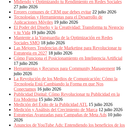
Eventos
Midiendo y Optimizando tu Rendimiento en Redes Sociales
de
27 julio 2026
Marketing,
Errores comunes de CRM que debes evitar
22 julio 2026
Mercadotecnia,
Tecnologías y Herramientas para el Desarrollo de
Eventos
Aplicaciones Móviles
19 julio 2026
Publicitarios,
El Poder del Diseño y la Creatividad: Transforma tu Negocio
Colecciónes,
y tu Vida
19 julio 2026
Marcas,
Mantente a la Vanguardia de la Optimización en Redes
Insigns,
Sociales SMO
18 julio 2026
TV,
Las Mejores Tendencias de Marketing para Revolucionar tu
Radio,
Estrategia en 2027
18 julio 2026
Creatividad,
Cómo Funciona el Posicionamiento en Inteligencia Artificial
SEO,
17 julio 2026
SEM,
Herramientas y Recursos para Community Management
16
Free
julio 2026
Press,
La Revolución de los Medios de Comunicación: Cómo la
RRPP,
Tecnología Está Cambiando la Forma en que Nos
Spots,
Conectamos
16 julio 2026
Comerciales,
Publicidad Digital: Cómo Revolucionar tu Publicidad en la
Periodismo,
Era Moderna
15 julio 2026
Revistas,
Medición del Éxito de la Publicidad ATL
15 julio 2026
Magazines
Medición y Análisis del Crecimiento de Marca
12 julio 2026
,
Estrategias Avanzadas para Campañas de Meta Ads
10 julio
ATL,
2026
BTL,
Anuncios de YouTube Ads: Entendiendo los beneficios de los