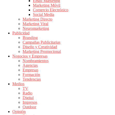
|
Email Marketing
Marketing Móvil
Revistas
Comercio Electrónico
de
Social Media
Publicidad
Marketing Directo
en
Marketing Viral
Colombia
Neuromarketing
Publicidad
|
Branding
Magazine
Campañas Publicitarias
de
Diseño y Creatividad
Publicidad
Marketing Promocional
Negocios y Empresas
y
Nombramientos
Marketing
Agencias
|
Empresas
Noticias
Formación
de
Tendencias
Medios
Actualidad
TV
y
Radio
Mercadeo
Digital
en
Impresos
Outdoor
Colombia
Opinión
|