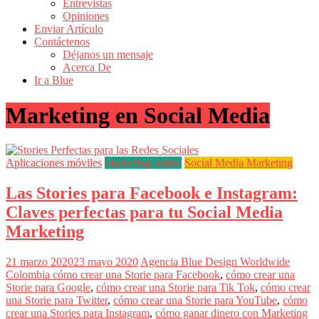
Entrevistas
Revistas
Opiniones
de
Enviar Artículo
Actualidad
Contáctenos
Déjanos un mensaje
en
Acerca De
Colombia
Ir a Blue
Revista
Marketing en Social Media
iBlue
Marketing
|
Magazine
Aplicaciones móviles
Marketing online
Social Media Marketing
de
Publicidad,
Las Stories para Facebook e Instagram:
Mercadeo
y
Claves perfectas para tu Social Media
Medios
Marketing
de
la
Agencia
21 marzo 2020
23 mayo 2020
Agencia Blue Design Worldwide
Blue
Colombia
cómo crear una Storie para Facebook
,
cómo crear una
Design
Storie para Google
,
cómo crear una Storie para Tik Tok
,
cómo crear
Colombia
una Storie para Twitter
,
cómo crear una Storie para YouTube
,
cómo
y
crear una Stories para Instagram
,
cómo ganar dinero con Marketing