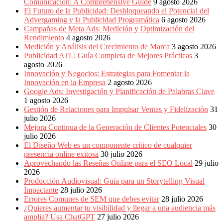
Publicitarias,
Comunicación: A Comprehensive Guide
9 agosto 2026
Agencias,
El Futuro de la Publicidad: Desbloqueando el Potencial del
Empresas,
Advergaming y la Publicidad Programática
6 agosto 2026
Negocios,
Campañas de Meta Ads: Medición y Optimización del
Tendencias,
Rendimiento
4 agosto 2026
Trendings,
Medición y Análisis del Crecimiento de Marca
3 agosto 2026
Dinero,
Publicidad ATL: Guía Completa de Mejores Prácticas
3
Economía,
agosto 2026
Diseño
Innovación y Negocios: Estrategias para Fomentar la
Web,
Innovación en la Empresa
2 agosto 2026
Móviles,
Google Ads: Investigación y Planificación de Palabras Clave
Estrategias
1 agosto 2026
Digitales,
Gestión de Relaciones para Impulsar Ventas y Fidelización
31
Estrategias
julio 2026
Publicitarias,
Mejora Continua de la Generación de Clientes Potenciales
30
Alianzas,
julio 2026
Clientes,
El Diseño Web es un componente crítico de cualquier
Innovación,
presencia online exitosa
30 julio 2026
Tecnología,
Aprovechando las Reseñas Online para el SEO Local
29 julio
Noticias,
2026
Artículos,
Producción Audiovisual: Guía para un Storytelling Visual
Gente,
Impactante
28 julio 2026
Contenidos
Errores Comunes de SEM que debes evitar
28 julio 2026
de
¿Quieres aumentar tu visibilidad y llegar a una audiencia más
Calidad,
amplia? Usa ChatGPT
27 julio 2026