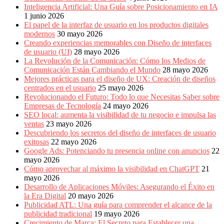
Inteligencia Artificial: Una Guía sobre Posicionamiento en IA
1 junio 2026
El papel de la interfaz de usuario en los productos digitales
modernos
30 mayo 2026
Creando experiencias memorables con Diseño de interfaces
de usuario (UI)
28 mayo 2026
La Revolución de la Comunicación: Cómo los Medios de
Comunicación Están Cambiando el Mundo
28 mayo 2026
Mejores prácticas para el diseño de UX: Creación de diseños
centrados en el usuario
25 mayo 2026
Revolucionando el Futuro: Todo lo que Necesitas Saber sobre
Empresas de Tecnología
24 mayo 2026
SEO local: aumenta la visibilidad de tu negocio e impulsa las
ventas
23 mayo 2026
Descubriendo los secretos del diseño de interfaces de usuario
exitosas
22 mayo 2026
Google Ads: Potenciando tu presencia online con anuncios
22
mayo 2026
Cómo aprovechar al máximo la visibilidad en ChatGPT
21
mayo 2026
Desarrollo de Aplicaciones Móviles: Asegurando el Éxito en
la Era Digital
20 mayo 2026
Publicidad ATL: Una guía para comprender el alcance de la
publicidad tradicional
19 mayo 2026
Crecimiento de Marca: El Secreto para Establecer una