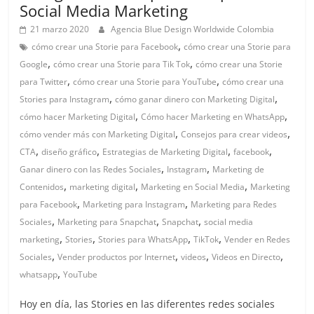
|
Social Media Marketing
Revistas
21 marzo 2020
Agencia Blue Design Worldwide Colombia
,
cómo crear una Storie para Facebook
cómo crear una Storie para
,
,
Google
cómo crear una Storie para Tik Tok
cómo crear una Storie
de
,
,
para Twitter
cómo crear una Storie para YouTube
cómo crear una
,
,
Stories para Instagram
cómo ganar dinero con Marketing Digital
Actualidad
,
,
cómo hacer Marketing Digital
Cómo hacer Marketing en WhatsApp
,
,
cómo vender más con Marketing Digital
Consejos para crear videos
en
,
,
,
,
CTA
diseño gráfico
Estrategias de Marketing Digital
facebook
,
,
Ganar dinero con las Redes Sociales
Instagram
Marketing de
Colombia
,
,
,
Contenidos
marketing digital
Marketing en Social Media
Marketing
,
,
para Facebook
Marketing para Instagram
Marketing para Redes
,
,
,
Sociales
Marketing para Snapchat
Snapchat
social media
Revista
,
,
,
,
marketing
Stories
Stories para WhatsApp
TikTok
Vender en Redes
iBlue
,
,
,
,
Marketing
Sociales
Vender productos por Internet
videos
Videos en Directo
,
|
whatsapp
YouTube
Magazine
Hoy en día, las Stories en las diferentes redes sociales
de