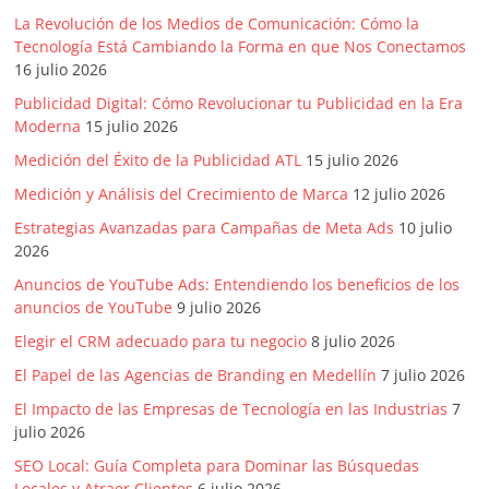
Artículos,
La Revolución de los Medios de Comunicación: Cómo la
Gente,
Tecnología Está Cambiando la Forma en que Nos Conectamos
Contenidos
16 julio 2026
de
Publicidad Digital: Cómo Revolucionar tu Publicidad en la Era
Calidad,
Moderna
15 julio 2026
Eventos
Medición del Éxito de la Publicidad ATL
15 julio 2026
de
Medición y Análisis del Crecimiento de Marca
12 julio 2026
Marketing,
Mercadotecnia,
Estrategias Avanzadas para Campañas de Meta Ads
10 julio
2026
Eventos
Publicitarios,
Anuncios de YouTube Ads: Entendiendo los beneficios de los
Colecciónes,
anuncios de YouTube
9 julio 2026
Marcas,
Elegir el CRM adecuado para tu negocio
8 julio 2026
Insigns,
El Papel de las Agencias de Branding en Medellín
7 julio 2026
TV,
El Impacto de las Empresas de Tecnología en las Industrias
7
Radio,
julio 2026
Creatividad,
SEO,
SEO Local: Guía Completa para Dominar las Búsquedas
Locales y Atraer Clientes
6 julio 2026