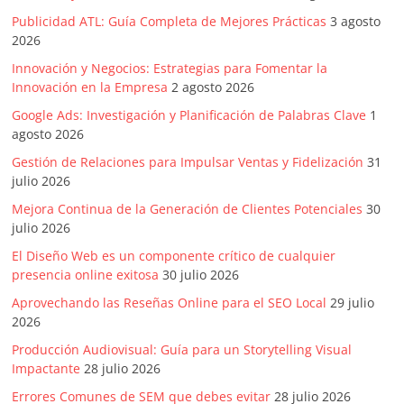
mirada
estratégica
Publicidad ATL: Guía Completa de Mejores Prácticas
3 agosto
2026
y
versátil
Innovación y Negocios: Estrategias para Fomentar la
del
Innovación en la Empresa
2 agosto 2026
Marketing
Google Ads: Investigación y Planificación de Palabras Clave
1
en
agosto 2026
LATAM
Gestión de Relaciones para Impulsar Ventas y Fidelización
31
|
julio 2026
Bitácora
Mejora Continua de la Generación de Clientes Potenciales
30
social
julio 2026
de
El Diseño Web es un componente crítico de cualquier
Mercadeo
presencia online exitosa
30 julio 2026
Interactivo,
Medios,
Aprovechando las Reseñas Online para el SEO Local
29 julio
2026
Publicidad,
Marketing,
Producción Audiovisual: Guía para un Storytelling Visual
Campañas
Impactante
28 julio 2026
Publicitarias,
Errores Comunes de SEM que debes evitar
28 julio 2026