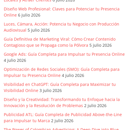
SEM,
Free
Diseño Web Profesional: Claves para Potenciar tu Presencia
Press,
Online
6 julio 2026
RRPP,
Luces, Cámara, Acción: Potencia tu Negocio con Producción
Spots,
Audiovisual
5 julio 2026
Comerciales,
Guía Definitiva de Marketing Viral: Cómo Crear Contenido
Periodismo,
Contagioso que se Propaga como la Pólvora
5 julio 2026
Revistas,
Google Ads: Guía Completa para Impulsar tu Presencia Online
Magazines
4 julio 2026
,
Optimización de Redes Sociales (SMO): Guía Completa para
ATL,
Impulsar tu Presencia Online
4 julio 2026
BTL,
Periódicos
Visibilidad en ChatGPT: Guía Completa para Maximizar tu
y
Visibilidad Online
3 julio 2026
Producción
Diseño y la Creatividad: Transformando tu Enfoque hacia la
Gráfica
Innovación y la Resolución de Problemas
2 julio 2026
en
Publicidad ATL: Guía Completa de Publicidad Above-the-Line
Colombia.
para Impulsar tu Marca
2 julio 2026
The Power of Colombian Advertising: A Deep Dive into Blue