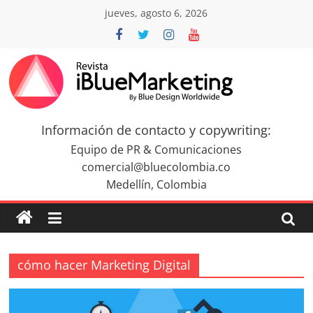
Saltar
jueves, agosto 6, 2026
al
contenido
Revista
iBlue
Información de contacto y copywriting:
Equipo de PR & Comunicaciones
Marketing
comercial@bluecolombia.co
Medellín, Colombia
Colombia
|
cómo hacer Marketing Digital
Revistas