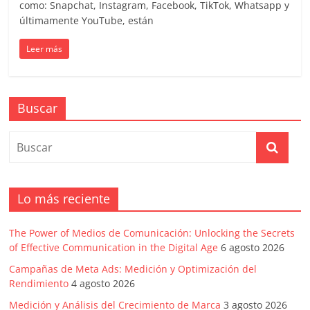
como: Snapchat, Instagram, Facebook, TikTok, Whatsapp y
Publicidad,
últimamente YouTube, están
Mercadeo
y
Leer más
Medios
de
la
Buscar
Agencia
Blue
Design
Colombia
y
sus
Lo más reciente
filiales
en
The Power of Medios de Comunicación: Unlocking the Secrets
América
of Effective Communication in the Digital Age
6 agosto 2026
Latina
Campañas de Meta Ads: Medición y Optimización del
|
Rendimiento
4 agosto 2026
Una
Medición y Análisis del Crecimiento de Marca
3 agosto 2026