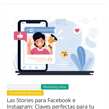
|
Noticias
de
Actualidad
y
Mercadeo
en
Aplicaciones móviles
Marketing online
Colombia
Social Media Marketing
Las Stories para Facebook e
Instagram: Claves perfectas para tu