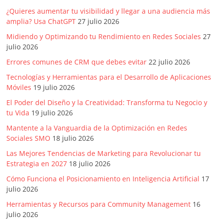
Agencias,
¿Quieres aumentar tu visibilidad y llegar a una audiencia más
Empresas,
amplia? Usa ChatGPT
27 julio 2026
Negocios,
Midiendo y Optimizando tu Rendimiento en Redes Sociales
27
Tendencias,
julio 2026
Trendings,
Errores comunes de CRM que debes evitar
22 julio 2026
Dinero,
Economía,
Tecnologías y Herramientas para el Desarrollo de Aplicaciones
Diseño
Móviles
19 julio 2026
Web,
El Poder del Diseño y la Creatividad: Transforma tu Negocio y
Móviles,
tu Vida
19 julio 2026
Estrategias
Mantente a la Vanguardia de la Optimización en Redes
Digitales,
Sociales SMO
18 julio 2026
Estrategias
Las Mejores Tendencias de Marketing para Revolucionar tu
Publicitarias,
Estrategia en 2027
18 julio 2026
Alianzas,
Cómo Funciona el Posicionamiento en Inteligencia Artificial
17
Clientes,
julio 2026
Innovación,
Tecnología,
Herramientas y Recursos para Community Management
16
julio 2026
Noticias,