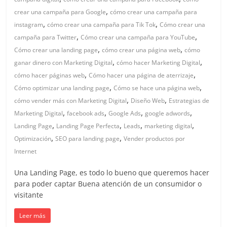
en
,
crear una campaña para Google
cómo crear una campaña para
,
,
instagram
cómo crear una campaña para Tik Tok
Cómo crear una
Colombia
,
,
campaña para Twitter
Cómo crear una campaña para YouTube
,
,
Cómo crear una landing page
cómo crear una página web
cómo
|
,
,
ganar dinero con Marketing Digital
cómo hacer Marketing Digital
,
,
cómo hacer páginas web
Cómo hacer una página de aterrizaje
Magazine
,
,
Cómo optimizar una landing page
Cómo se hace una página web
,
,
cómo vender más con Marketing Digital
Diseño Web
Estrategias de
de
,
,
,
,
Marketing Digital
facebook ads
Google Ads
google adwords
,
,
,
,
Landing Page
Landing Page Perfecta
Leads
marketing digital
,
,
Optimización
SEO para landing page
Vender productos por
Publicidad
Internet
y
Una Landing Page, es todo lo bueno que queremos hacer
para poder captar Buena atención de un consumidor o
visitante
Marketing
Leer más