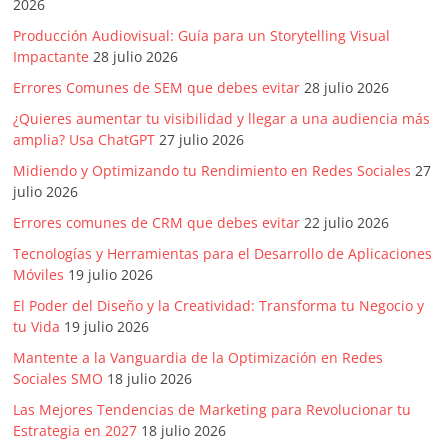
2026
Publicidad,
Producción Audiovisual: Guía para un Storytelling Visual
Mercadeo
Impactante
28 julio 2026
y
Medios
Errores Comunes de SEM que debes evitar
28 julio 2026
de
¿Quieres aumentar tu visibilidad y llegar a una audiencia más
la
amplia? Usa ChatGPT
27 julio 2026
Agencia
Midiendo y Optimizando tu Rendimiento en Redes Sociales
27
Blue
julio 2026
Design
Errores comunes de CRM que debes evitar
22 julio 2026
Colombia
Tecnologías y Herramientas para el Desarrollo de Aplicaciones
y
Móviles
19 julio 2026
sus
filiales
El Poder del Diseño y la Creatividad: Transforma tu Negocio y
tu Vida
19 julio 2026
en
América
Mantente a la Vanguardia de la Optimización en Redes
Latina
Sociales SMO
18 julio 2026
|
Las Mejores Tendencias de Marketing para Revolucionar tu
Una
Estrategia en 2027
18 julio 2026