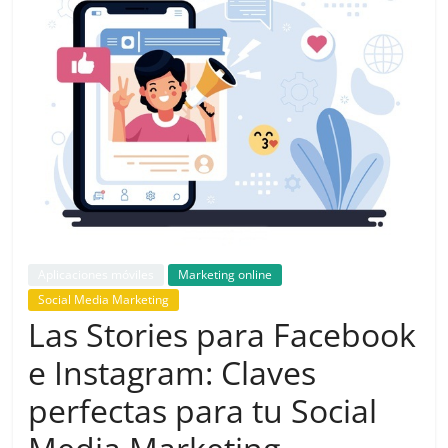
de
Marketing
en
Colombia
|
Aplicaciones móviles
Marketing online
Revistas
Social Media Marketing
Las Stories para Facebook
de
e Instagram: Claves
Publicidad
perfectas para tu Social