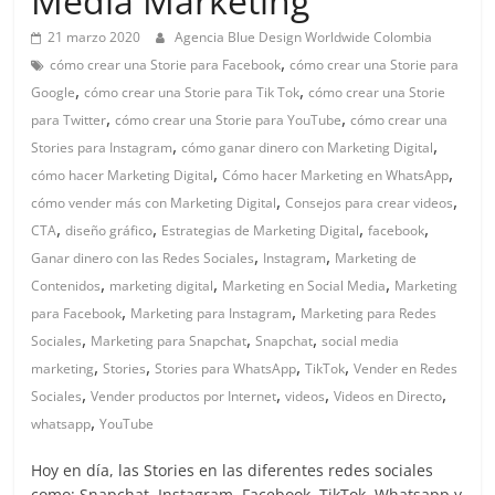
Media Marketing
en
21 marzo 2020
Agencia Blue Design Worldwide Colombia
Colombia
,
cómo crear una Storie para Facebook
cómo crear una Storie para
,
,
Google
cómo crear una Storie para Tik Tok
cómo crear una Storie
,
,
para Twitter
cómo crear una Storie para YouTube
cómo crear una
|
,
,
Stories para Instagram
cómo ganar dinero con Marketing Digital
,
,
cómo hacer Marketing Digital
Cómo hacer Marketing en WhatsApp
Magazine
,
,
cómo vender más con Marketing Digital
Consejos para crear videos
,
,
,
,
CTA
diseño gráfico
Estrategias de Marketing Digital
facebook
de
,
,
Ganar dinero con las Redes Sociales
Instagram
Marketing de
,
,
,
Contenidos
marketing digital
Marketing en Social Media
Marketing
Publicidad
,
,
para Facebook
Marketing para Instagram
Marketing para Redes
,
,
,
Sociales
Marketing para Snapchat
Snapchat
social media
y
,
,
,
,
marketing
Stories
Stories para WhatsApp
TikTok
Vender en Redes
,
,
,
,
Sociales
Vender productos por Internet
videos
Videos en Directo
,
whatsapp
YouTube
Marketing
Hoy en día, las Stories en las diferentes redes sociales
como: Snapchat, Instagram, Facebook, TikTok, Whatsapp y