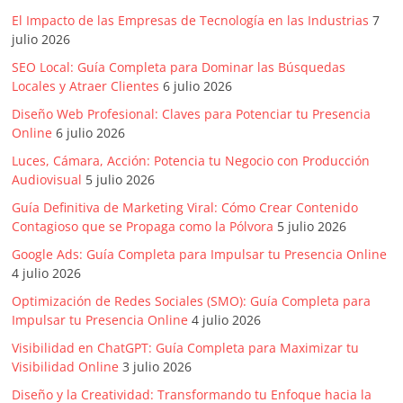
Agencias,
El Impacto de las Empresas de Tecnología en las Industrias
7
Empresas,
julio 2026
Negocios,
SEO Local: Guía Completa para Dominar las Búsquedas
Tendencias,
Locales y Atraer Clientes
6 julio 2026
Trendings,
Diseño Web Profesional: Claves para Potenciar tu Presencia
Dinero,
Online
6 julio 2026
Economía,
Diseño
Luces, Cámara, Acción: Potencia tu Negocio con Producción
Web,
Audiovisual
5 julio 2026
Móviles,
Guía Definitiva de Marketing Viral: Cómo Crear Contenido
Estrategias
Contagioso que se Propaga como la Pólvora
5 julio 2026
Digitales,
Google Ads: Guía Completa para Impulsar tu Presencia Online
Estrategias
4 julio 2026
Publicitarias,
Optimización de Redes Sociales (SMO): Guía Completa para
Alianzas,
Impulsar tu Presencia Online
4 julio 2026
Clientes,
Visibilidad en ChatGPT: Guía Completa para Maximizar tu
Innovación,
Visibilidad Online
3 julio 2026
Tecnología,
Diseño y la Creatividad: Transformando tu Enfoque hacia la
Noticias,