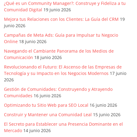
SEM,
¿Qué es un Community Manager?: Construye y Fideliza a tu
Free
Comunidad Digital
19 junio 2026
Press,
Mejora tus Relaciones con los Clientes: La Guía del CRM
19
RRPP,
junio 2026
Spots,
Campañas de Meta Ads: Guía para Impulsar tu Negocio
Comerciales,
Online
18 junio 2026
Periodismo,
Navegando el Cambiante Panorama de los Medios de
Revistas,
Comunicación
18 junio 2026
Magazines
,
Revolucionando el Futuro: El Ascenso de las Empresas de
ATL,
Tecnología y su Impacto en los Negocios Modernos
17 junio
2026
BTL,
Periódicos
Gestión de Comunidades: Construyendo y Atrayendo
y
Comunidades
16 junio 2026
Producción
Optimizando tu Sitio Web para SEO Local
16 junio 2026
Gráfica
Construir y Mantener una Comunidad Leal
15 junio 2026
en
El Secreto para Establecer una Presencia Dominante en el
Colombia.
Mercado
14 junio 2026