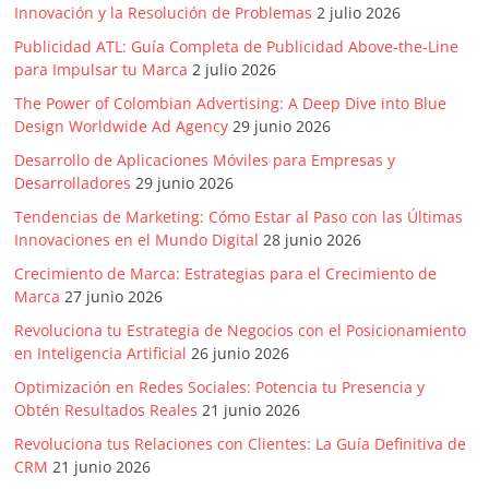
Innovación y la Resolución de Problemas
2 julio 2026
Artículos,
Gente,
Publicidad ATL: Guía Completa de Publicidad Above-the-Line
Contenidos
para Impulsar tu Marca
2 julio 2026
de
The Power of Colombian Advertising: A Deep Dive into Blue
Calidad,
Design Worldwide Ad Agency
29 junio 2026
Eventos
Desarrollo de Aplicaciones Móviles para Empresas y
de
Desarrolladores
29 junio 2026
Marketing,
Tendencias de Marketing: Cómo Estar al Paso con las Últimas
Mercadotecnia,
Innovaciones en el Mundo Digital
28 junio 2026
Eventos
Crecimiento de Marca: Estrategias para el Crecimiento de
Publicitarios,
Marca
27 junio 2026
Colecciónes,
Revoluciona tu Estrategia de Negocios con el Posicionamiento
Marcas,
en Inteligencia Artificial
26 junio 2026
Insigns,
TV,
Optimización en Redes Sociales: Potencia tu Presencia y
Radio,
Obtén Resultados Reales
21 junio 2026
Creatividad,
Revoluciona tus Relaciones con Clientes: La Guía Definitiva de
SEO,
CRM
21 junio 2026