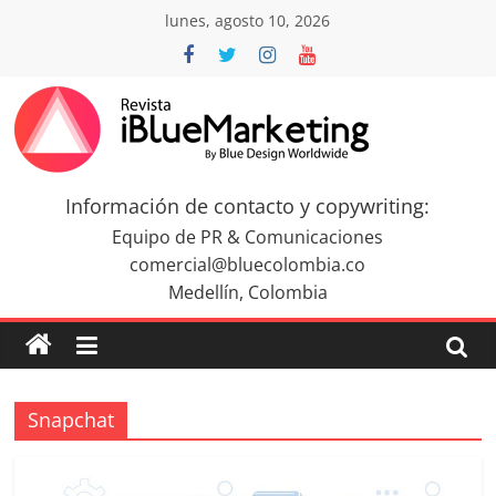
Saltar
lunes, agosto 10, 2026
al
contenido
Revista
iBlue
Información de contacto y copywriting:
Equipo de PR & Comunicaciones
Marketing
comercial@bluecolombia.co
Medellín, Colombia
Colombia
|
Snapchat
Revistas