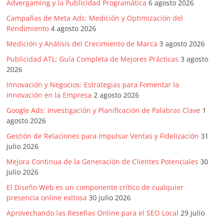
|
Advergaming y la Publicidad Programática
6 agosto 2026
Campañas de Meta Ads: Medición y Optimización del
Revistas
Rendimiento
4 agosto 2026
Medición y Análisis del Crecimiento de Marca
3 agosto 2026
de
Publicidad ATL: Guía Completa de Mejores Prácticas
3 agosto
2026
Actualidad
Innovación y Negocios: Estrategias para Fomentar la
Innovación en la Empresa
2 agosto 2026
en
Google Ads: Investigación y Planificación de Palabras Clave
1
agosto 2026
Colombia
Gestión de Relaciones para Impulsar Ventas y Fidelización
31
julio 2026
Revista
Mejora Continua de la Generación de Clientes Potenciales
30
iBlue
julio 2026
Marketing
El Diseño Web es un componente crítico de cualquier
|
presencia online exitosa
30 julio 2026
Magazine
Aprovechando las Reseñas Online para el SEO Local
29 julio
de