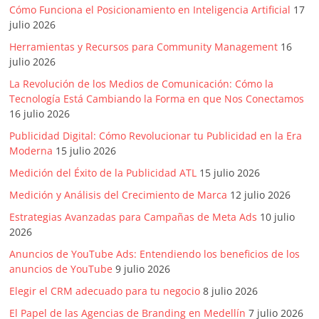
mirada
Cómo Funciona el Posicionamiento en Inteligencia Artificial
17
estratégica
julio 2026
y
Herramientas y Recursos para Community Management
16
versátil
julio 2026
del
La Revolución de los Medios de Comunicación: Cómo la
Marketing
Tecnología Está Cambiando la Forma en que Nos Conectamos
en
16 julio 2026
LATAM
Publicidad Digital: Cómo Revolucionar tu Publicidad en la Era
|
Moderna
15 julio 2026
Bitácora
social
Medición del Éxito de la Publicidad ATL
15 julio 2026
de
Medición y Análisis del Crecimiento de Marca
12 julio 2026
Mercadeo
Estrategias Avanzadas para Campañas de Meta Ads
10 julio
Interactivo,
2026
Medios,
Anuncios de YouTube Ads: Entendiendo los beneficios de los
Publicidad,
anuncios de YouTube
9 julio 2026
Marketing,
Campañas
Elegir el CRM adecuado para tu negocio
8 julio 2026
Publicitarias,
El Papel de las Agencias de Branding en Medellín
7 julio 2026