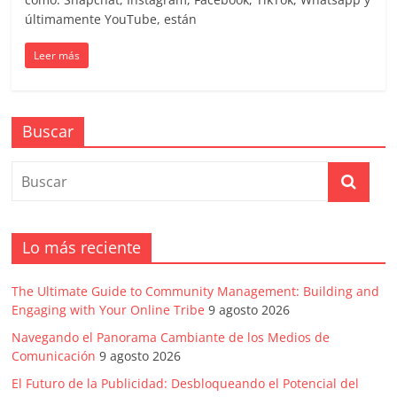
|
últimamente YouTube, están
Noticias
Leer más
de
Buscar
Actualidad
y
Mercadeo
Lo más reciente
en
The Ultimate Guide to Community Management: Building and
Engaging with Your Online Tribe
9 agosto 2026
Colombia
Navegando el Panorama Cambiante de los Medios de
Comunicación
9 agosto 2026
El Futuro de la Publicidad: Desbloqueando el Potencial del