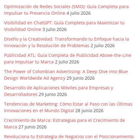
Agencias,
Optimización de Redes Sociales (SMO): Guía Completa para
Empresas,
Impulsar tu Presencia Online
4 julio 2026
Negocios,
Visibilidad en ChatGPT: Guía Completa para Maximizar tu
Tendencias,
Visibilidad Online
3 julio 2026
Trendings,
Diseño y la Creatividad: Transformando tu Enfoque hacia la
Dinero,
Innovación y la Resolución de Problemas
2 julio 2026
Economía,
Diseño
Publicidad ATL: Guía Completa de Publicidad Above-the-Line
para Impulsar tu Marca
2 julio 2026
Web,
Móviles,
The Power of Colombian Advertising: A Deep Dive into Blue
Estrategias
Design Worldwide Ad Agency
29 junio 2026
Digitales,
Desarrollo de Aplicaciones Móviles para Empresas y
Estrategias
Desarrolladores
29 junio 2026
Publicitarias,
Tendencias de Marketing: Cómo Estar al Paso con las Últimas
Alianzas,
Innovaciones en el Mundo Digital
28 junio 2026
Clientes,
Crecimiento de Marca: Estrategias para el Crecimiento de
Innovación,
Marca
27 junio 2026
Tecnología,
Revoluciona tu Estrategia de Negocios con el Posicionamiento
Noticias,