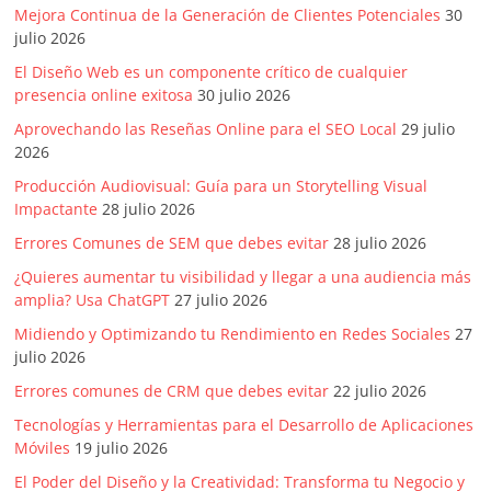
|
Mejora Continua de la Generación de Clientes Potenciales
30
julio 2026
Revistas
El Diseño Web es un componente crítico de cualquier
presencia online exitosa
30 julio 2026
de
Aprovechando las Reseñas Online para el SEO Local
29 julio
2026
Actualidad
Producción Audiovisual: Guía para un Storytelling Visual
Impactante
28 julio 2026
en
Errores Comunes de SEM que debes evitar
28 julio 2026
¿Quieres aumentar tu visibilidad y llegar a una audiencia más
Colombia
amplia? Usa ChatGPT
27 julio 2026
Midiendo y Optimizando tu Rendimiento en Redes Sociales
27
Revista
julio 2026
iBlue
Errores comunes de CRM que debes evitar
22 julio 2026
Marketing
Tecnologías y Herramientas para el Desarrollo de Aplicaciones
|
Móviles
19 julio 2026
Magazine
de
El Poder del Diseño y la Creatividad: Transforma tu Negocio y