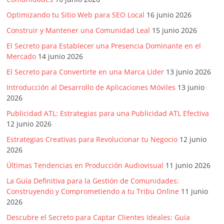
SEM,
Free
Optimizando tu Sitio Web para SEO Local
16 junio 2026
Press,
Construir y Mantener una Comunidad Leal
15 junio 2026
RRPP,
El Secreto para Establecer una Presencia Dominante en el
Spots,
Mercado
14 junio 2026
Comerciales,
Periodismo,
El Secreto para Convertirte en una Marca Líder
13 junio 2026
Revistas,
Introducción al Desarrollo de Aplicaciones Móviles
13 junio
Magazines
2026
,
Publicidad ATL: Estrategias para una Publicidad ATL Efectiva
ATL,
12 junio 2026
BTL,
Estrategias Creativas para Revolucionar tu Negocio
12 junio
Periódicos
2026
y
Últimas Tendencias en Producción Audiovisual
11 junio 2026
Producción
Gráfica
La Guía Definitiva para la Gestión de Comunidades:
Construyendo y Comprometiendo a tu Tribu Online
11 junio
en
2026
Colombia.
Descubre el Secreto para Captar Clientes Ideales: Guía