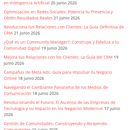
en Inteligencia Artificial
26 junio 2026
Artículos,
Gente,
Optimización en Redes Sociales: Potencia tu Presencia y
Obtén Resultados Reales
21 junio 2026
Contenidos
de
Revoluciona tus Relaciones con Clientes: La Guía Definitiva de
Calidad,
CRM
21 junio 2026
Eventos
¿Qué es un Community Manager?: Construye y Fideliza a tu
de
Comunidad Digital
19 junio 2026
Marketing,
Mejora tus Relaciones con los Clientes: La Guía del CRM
19
Mercadotecnia,
junio 2026
Eventos
Campañas de Meta Ads: Guía para Impulsar tu Negocio
Publicitarios,
Online
18 junio 2026
Colecciónes,
Navegando el Cambiante Panorama de los Medios de
Marcas,
Comunicación
18 junio 2026
Insigns,
TV,
Revolucionando el Futuro: El Ascenso de las Empresas de
Tecnología y su Impacto en los Negocios Modernos
17 junio
Radio,
2026
Creatividad,
SEO,
Gestión de Comunidades: Construyendo y Atrayendo
Comunidades
16 junio 2026