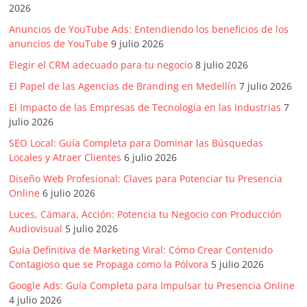
mirada
2026
estratégica
Anuncios de YouTube Ads: Entendiendo los beneficios de los
y
anuncios de YouTube
9 julio 2026
versátil
Elegir el CRM adecuado para tu negocio
8 julio 2026
del
Marketing
El Papel de las Agencias de Branding en Medellín
7 julio 2026
en
El Impacto de las Empresas de Tecnología en las Industrias
7
LATAM
julio 2026
|
SEO Local: Guía Completa para Dominar las Búsquedas
Bitácora
Locales y Atraer Clientes
6 julio 2026
social
Diseño Web Profesional: Claves para Potenciar tu Presencia
de
Online
6 julio 2026
Mercadeo
Interactivo,
Luces, Cámara, Acción: Potencia tu Negocio con Producción
Audiovisual
5 julio 2026
Medios,
Publicidad,
Guía Definitiva de Marketing Viral: Cómo Crear Contenido
Marketing,
Contagioso que se Propaga como la Pólvora
5 julio 2026
Campañas
Google Ads: Guía Completa para Impulsar tu Presencia Online
Publicitarias,
4 julio 2026