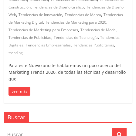
en
,
,
Construcción
Tendencias de Diseño Gráfico
Tendencias de Diseño
,
,
,
Web
Tendencias de Innovación
Tendencias de Marca
Tendencias
Colombia
,
,
de Marketing Digital
Tendencias de Marketing para 2020
,
,
Tendencias de Marketing para Empresas
Tendencias de Moda
|
,
,
Tendencias de Publicidad
Tendencias de Tecnología
Tendencias
,
,
,
Digitales
Tendencias Empresariales
Tendencias Publicitarias
Magazine
trending
Para este Nuevo año te hablaremos un poco acerca del
de
Marketing Trends 2020, de todas las técnicas y desarrollo
que
Publicidad
Leer más
y
Buscar
Marketing