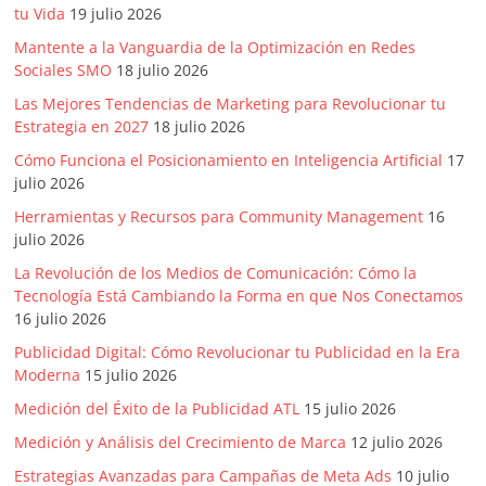
tu Vida
19 julio 2026
Publicidad,
Mercadeo
Mantente a la Vanguardia de la Optimización en Redes
y
Sociales SMO
18 julio 2026
Medios
Las Mejores Tendencias de Marketing para Revolucionar tu
de
Estrategia en 2027
18 julio 2026
la
Cómo Funciona el Posicionamiento en Inteligencia Artificial
17
Agencia
julio 2026
Blue
Herramientas y Recursos para Community Management
16
Design
julio 2026
Colombia
La Revolución de los Medios de Comunicación: Cómo la
y
Tecnología Está Cambiando la Forma en que Nos Conectamos
sus
16 julio 2026
filiales
Publicidad Digital: Cómo Revolucionar tu Publicidad en la Era
en
Moderna
15 julio 2026
América
Latina
Medición del Éxito de la Publicidad ATL
15 julio 2026
|
Medición y Análisis del Crecimiento de Marca
12 julio 2026
Una
Estrategias Avanzadas para Campañas de Meta Ads
10 julio