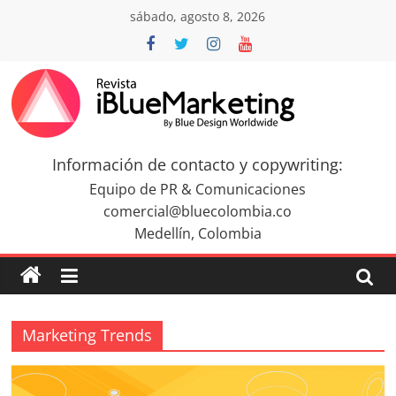
Saltar
sábado, agosto 8, 2026
al
contenido
Revista
iBlue
Información de contacto y copywriting:
Equipo de PR & Comunicaciones
Marketing
comercial@bluecolombia.co
Medellín, Colombia
Colombia
|
Marketing Trends
Revistas