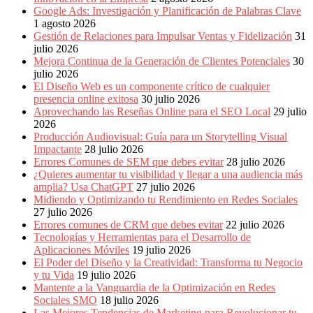
Eventos
Google Ads: Investigación y Planificación de Palabras Clave
de
1 agosto 2026
Marketing,
Gestión de Relaciones para Impulsar Ventas y Fidelización
31
Mercadotecnia,
julio 2026
Eventos
Mejora Continua de la Generación de Clientes Potenciales
30
Publicitarios,
julio 2026
Colecciónes,
El Diseño Web es un componente crítico de cualquier
Marcas,
presencia online exitosa
30 julio 2026
Insigns,
Aprovechando las Reseñas Online para el SEO Local
29 julio
TV,
2026
Radio,
Producción Audiovisual: Guía para un Storytelling Visual
Creatividad,
Impactante
28 julio 2026
SEO,
Errores Comunes de SEM que debes evitar
28 julio 2026
SEM,
¿Quieres aumentar tu visibilidad y llegar a una audiencia más
Free
amplia? Usa ChatGPT
27 julio 2026
Press,
Midiendo y Optimizando tu Rendimiento en Redes Sociales
RRPP,
27 julio 2026
Spots,
Errores comunes de CRM que debes evitar
22 julio 2026
Comerciales,
Tecnologías y Herramientas para el Desarrollo de
Periodismo,
Aplicaciones Móviles
19 julio 2026
Revistas,
El Poder del Diseño y la Creatividad: Transforma tu Negocio
Magazines
y tu Vida
19 julio 2026
,
Mantente a la Vanguardia de la Optimización en Redes
ATL,
Sociales SMO
18 julio 2026
BTL,
Las Mejores Tendencias de Marketing para Revolucionar tu