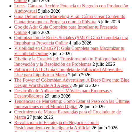
Online
6 julio 2026
Luces, Cámara, Acción: Potencia tu Negocio con Producción
Audiovisual
5 julio 2026
Guía Definitiva de Marketing Viral: Cómo Crear Contenido
Contagioso que se Propaga como la Pólvora
5 julio 2026
Google Ads: Guía Completa para Impulsar tu Presencia
Online
4 julio 2026
Optimización de Redes Sociales (SMO): Guía Completa para
Impulsar tu Presencia Online
4 julio 2026
Visibilidad en ChatGPT: Guía Completa para Maximizar tu
Visibilidad Online
3 julio 2026
Diseño y la Creatividad: Transformando tu Enfoque hacia la
Innovación y la Resolución de Problemas
2 julio 2026
Publicidad ATL: Guía Completa de Publicidad Above-the-
Line para Impulsar tu Marca
2 julio 2026
The Power of Colombian Advertising: A Deep Dive into Blue
Design Worldwide Ad Agency
29 junio 2026
Desarrollo de Aplicaciones Móviles para Empresas y
Desarrolladores
29 junio 2026
Tendencias de Marketing: Cómo Estar al Paso con las Últimas
Innovaciones en el Mundo Digital
28 junio 2026
Crecimiento de Marca: Estrategias para el Crecimiento de
Marca
27 junio 2026
Revoluciona tu Estrategia de Negocios con el
Posicionamiento en Inteligencia Artificial
26 junio 2026