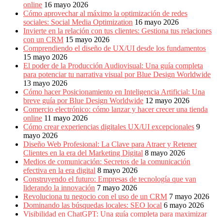
online
16 mayo 2026
Cómo aprovechar al máximo la optimización de redes
sociales: Social Media Optimization
16 mayo 2026
Invierte en la relación con tus clientes: Gestiona tus relaciones
con un CRM
15 mayo 2026
Comprendiendo el diseño de UX/UI desde los fundamentos
15 mayo 2026
El poder de la Producción Audiovisual: Una guía completa
para potenciar tu narrativa visual por Blue Design Worldwide
13 mayo 2026
Cómo hacer Posicionamiento en Inteligencia Artificial: Una
breve guía por Blue Design Worldwide
12 mayo 2026
Comercio electrónico: cómo lanzar y hacer crecer una tienda
online
11 mayo 2026
Cómo crear experiencias digitales UX/UI excepcionales
9
mayo 2026
Diseño Web Profesional: La Clave para Atraer y Retener
Clientes en la era del Marketing Digital
8 mayo 2026
Medios de comunicación: Secretos de la comunicación
efectiva en la era digital
8 mayo 2026
Construyendo el futuro: Empresas de tecnología que van
liderando la innovación
7 mayo 2026
Revoluciona tu negocio con el uso de un CRM
7 mayo 2026
Dominando las búsquedas locales: SEO local
6 mayo 2026
Visibilidad en ChatGPT: Una guía completa para maximizar