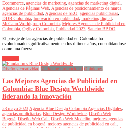
sus
Ecommerce
,
agencias de marketing
,
agencias de marketing digital
,
filiales
Agencias de Páginas Web
,
Agencias de posicionamiento de marca
,
en
agencias de publicidad
,
Agencias de SEO
,
agencias publicitarias
,
América
DDB Colombia
,
Innovación en publicidad
,
marketing digital
,
Latina
McCann Worldgroup Colombia
,
Mejores Agencias de Publicidad en
|
Colombia
,
Ogilvy Colombia
,
Publicidad 2023
,
Sancho BBDO
Una
mirada
El paisaje de las agencias de publicidad en Colombia ha
estratégica
evolucionado significativamente en los últimos años, consolidándose
y
como una fuerza
versátil
del
Leer más
Marketing
en
Diseño y creatividad
Marketing promocional
Opiniones
LATAM
|
Las Mejores Agencias de Publicidad en
Bitácora
Colombia: Blue Design Worldwide
social
de
liderando la innovación
Mercadeo
Interactivo,
Medios,
23 mayo 2023
Agencia Blue Design Colombia
Agencias Digitales
,
Publicidad,
agencias publicitarias
,
Blue Design Worldwide
,
Diseño Web
Marketing,
Bogotá
,
Diseño Web Cali
,
Diseño Web Medellín
,
mejores agencias
Campañas
de publicidad en bogotá
,
mejores agencias de publicidad en cali
,