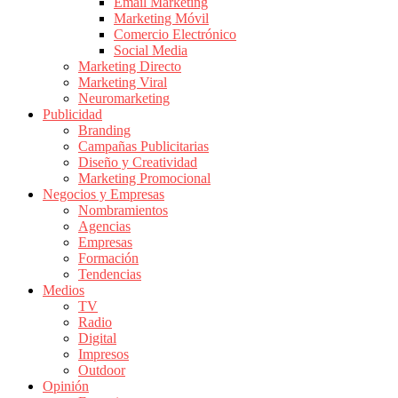
|
Email Marketing
Marketing Móvil
Revistas
Comercio Electrónico
de
Social Media
Publicidad
Marketing Directo
en
Marketing Viral
Colombia
Neuromarketing
Publicidad
|
Branding
Magazine
Campañas Publicitarias
de
Diseño y Creatividad
Publicidad
Marketing Promocional
Negocios y Empresas
y
Nombramientos
Marketing
Agencias
|
Empresas
Noticias
Formación
de
Tendencias
Medios
Actualidad
TV
y
Radio
Mercadeo
Digital
en
Impresos
Outdoor
Colombia
Opinión
|