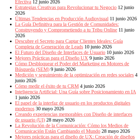
Efectiva
12 junio 2026
Estrategias Creativas para Revolucionar tu Negocio
12 junio
2026
Últimas Tendencias en Producción Audiovisual
11 junio 2026
La Guía Definitiva para la Gestión de Comunidades:
Construyendo y Comprometiendo a tu Tribu Online
11 junio
2026
Descubre el Secreto para Captar Clientes Ideales: Guía
Completa de Generación de Leads
10 junio 2026
El Futuro del Diseño de Interfaces de Usuario
10 junio 2026
Mejores Prácticas para el Diseño UX
9 junio 2026
Cómo Desbloquear el Poder del Marketing en Motores de
Búsqueda (SEM)
9 junio 2026
Medición y seguimiento de la optimización en redes sociales
4
junio 2026
Cómo medir el éxito de tu CRM
4 junio 2026
Inteligencia Artificial: Una Guía sobre Posicionamiento en IA
1 junio 2026
El papel de la interfaz de usuario en los productos digitales
modernos
30 mayo 2026
Creando experiencias memorables con Diseño de interfaces
de usuario (UI)
28 mayo 2026
La Revolución de la Comunicación: Cómo los Medios de
Comunicación Están Cambiando el Mundo
28 mayo 2026
Mejores prácticas para el diseño de UX: Creación de diseños