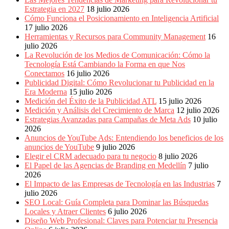
Periódicos
Estrategia en 2027
18 julio 2026
y
Cómo Funciona el Posicionamiento en Inteligencia Artificial
Producción
17 julio 2026
Gráfica
Herramientas y Recursos para Community Management
16
en
julio 2026
Colombia.
La Revolución de los Medios de Comunicación: Cómo la
Tecnología Está Cambiando la Forma en que Nos
Conectamos
16 julio 2026
Publicidad Digital: Cómo Revolucionar tu Publicidad en la
Era Moderna
15 julio 2026
Medición del Éxito de la Publicidad ATL
15 julio 2026
Medición y Análisis del Crecimiento de Marca
12 julio 2026
Estrategias Avanzadas para Campañas de Meta Ads
10 julio
2026
Anuncios de YouTube Ads: Entendiendo los beneficios de los
anuncios de YouTube
9 julio 2026
Elegir el CRM adecuado para tu negocio
8 julio 2026
El Papel de las Agencias de Branding en Medellín
7 julio
2026
El Impacto de las Empresas de Tecnología en las Industrias
7
julio 2026
SEO Local: Guía Completa para Dominar las Búsquedas
Locales y Atraer Clientes
6 julio 2026
Diseño Web Profesional: Claves para Potenciar tu Presencia