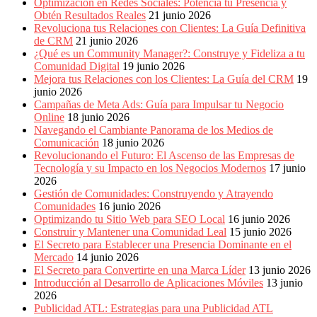
Optimización en Redes Sociales: Potencia tu Presencia y
Obtén Resultados Reales
21 junio 2026
Revoluciona tus Relaciones con Clientes: La Guía Definitiva
de CRM
21 junio 2026
¿Qué es un Community Manager?: Construye y Fideliza a tu
Comunidad Digital
19 junio 2026
Mejora tus Relaciones con los Clientes: La Guía del CRM
19
junio 2026
Campañas de Meta Ads: Guía para Impulsar tu Negocio
Online
18 junio 2026
Navegando el Cambiante Panorama de los Medios de
Comunicación
18 junio 2026
Revolucionando el Futuro: El Ascenso de las Empresas de
Tecnología y su Impacto en los Negocios Modernos
17 junio
2026
Gestión de Comunidades: Construyendo y Atrayendo
Comunidades
16 junio 2026
Optimizando tu Sitio Web para SEO Local
16 junio 2026
Construir y Mantener una Comunidad Leal
15 junio 2026
El Secreto para Establecer una Presencia Dominante en el
Mercado
14 junio 2026
El Secreto para Convertirte en una Marca Líder
13 junio 2026
Introducción al Desarrollo de Aplicaciones Móviles
13 junio
2026
Publicidad ATL: Estrategias para una Publicidad ATL