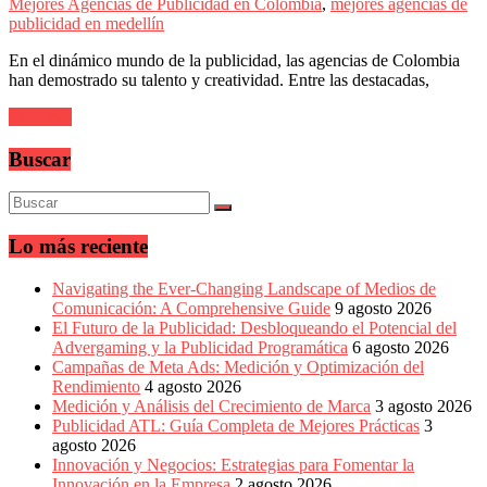
Publicitarias,
Mejores Agencias de Publicidad en Colombia
,
mejores agencias de
Agencias,
publicidad en medellín
Empresas,
En el dinámico mundo de la publicidad, las agencias de Colombia
Negocios,
han demostrado su talento y creatividad. Entre las destacadas,
Tendencias,
Trendings,
Leer más
Dinero,
Economía,
Buscar
Diseño
Web,
Móviles,
Estrategias
Digitales,
Lo más reciente
Estrategias
Publicitarias,
Navigating the Ever-Changing Landscape of Medios de
Alianzas,
Comunicación: A Comprehensive Guide
9 agosto 2026
Clientes,
El Futuro de la Publicidad: Desbloqueando el Potencial del
Innovación,
Advergaming y la Publicidad Programática
6 agosto 2026
Tecnología,
Campañas de Meta Ads: Medición y Optimización del
Noticias,
Rendimiento
4 agosto 2026
Artículos,
Medición y Análisis del Crecimiento de Marca
3 agosto 2026
Gente,
Publicidad ATL: Guía Completa de Mejores Prácticas
3
Contenidos
agosto 2026
de
Innovación y Negocios: Estrategias para Fomentar la
Calidad,
Innovación en la Empresa
2 agosto 2026