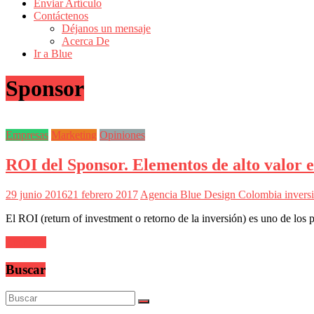
de
Enviar Artículo
Actualidad
Contáctenos
Déjanos un mensaje
en
Acerca De
Colombia
Ir a Blue
Revista
Sponsor
iBlue
Marketing
|
Magazine
Empresas
Marketing
Opiniones
de
Publicidad,
ROI del Sponsor. Elementos de alto valor e
Mercadeo
y
Medios
29 junio 2016
21 febrero 2017
Agencia Blue Design Colombia
invers
de
la
El ROI (return of investment o retorno de la inversión) es uno de los
Agencia
Blue
Leer más
Design
Colombia
Buscar
y
sus
filiales