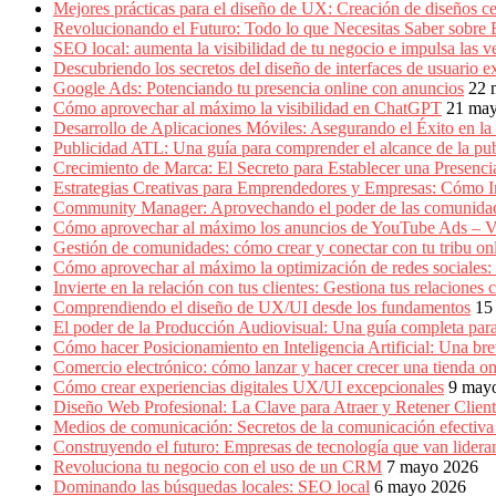
Producción
Mejores prácticas para el diseño de UX: Creación de diseños ce
Gráfica
Revolucionando el Futuro: Todo lo que Necesitas Saber sobre
en
SEO local: aumenta la visibilidad de tu negocio e impulsa las v
Colombia.
Descubriendo los secretos del diseño de interfaces de usuario e
Google Ads: Potenciando tu presencia online con anuncios
22 
Cómo aprovechar al máximo la visibilidad en ChatGPT
21 ma
Desarrollo de Aplicaciones Móviles: Asegurando el Éxito en la 
Publicidad ATL: Una guía para comprender el alcance de la publ
Crecimiento de Marca: El Secreto para Establecer una Presenc
Estrategias Creativas para Emprendedores y Empresas: Cómo 
Community Manager: Aprovechando el poder de las comunidad
Cómo aprovechar al máximo los anuncios de YouTube Ads – V
Gestión de comunidades: cómo crear y conectar con tu tribu on
Cómo aprovechar al máximo la optimización de redes sociales:
Invierte en la relación con tus clientes: Gestiona tus relacion
Comprendiendo el diseño de UX/UI desde los fundamentos
15
El poder de la Producción Audiovisual: Una guía completa para
Cómo hacer Posicionamiento en Inteligencia Artificial: Una b
Comercio electrónico: cómo lanzar y hacer crecer una tienda on
Cómo crear experiencias digitales UX/UI excepcionales
9 may
Diseño Web Profesional: La Clave para Atraer y Retener Cliente
Medios de comunicación: Secretos de la comunicación efectiva e
Construyendo el futuro: Empresas de tecnología que van lidera
Revoluciona tu negocio con el uso de un CRM
7 mayo 2026
Dominando las búsquedas locales: SEO local
6 mayo 2026