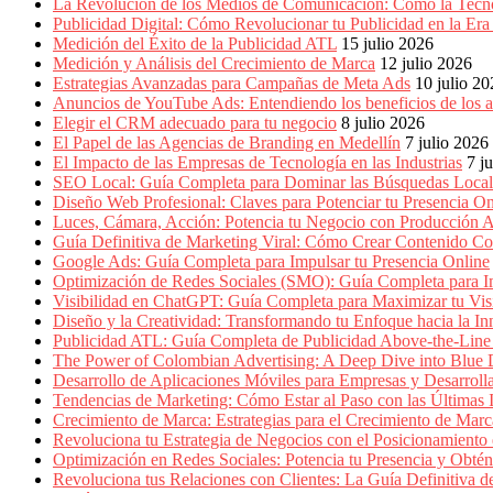
Empresas,
La Revolución de los Medios de Comunicación: Cómo la Tecn
Negocios,
Publicidad Digital: Cómo Revolucionar tu Publicidad en la Er
Tendencias,
Medición del Éxito de la Publicidad ATL
15 julio 2026
Trendings,
Medición y Análisis del Crecimiento de Marca
12 julio 2026
Dinero,
Estrategias Avanzadas para Campañas de Meta Ads
10 julio 2
Economía,
Anuncios de YouTube Ads: Entendiendo los beneficios de los
Diseño
Elegir el CRM adecuado para tu negocio
8 julio 2026
Web,
El Papel de las Agencias de Branding en Medellín
7 julio 2026
Móviles,
El Impacto de las Empresas de Tecnología en las Industrias
7 j
Estrategias
SEO Local: Guía Completa para Dominar las Búsquedas Locale
Digitales,
Diseño Web Profesional: Claves para Potenciar tu Presencia On
Estrategias
Luces, Cámara, Acción: Potencia tu Negocio con Producción A
Publicitarias,
Guía Definitiva de Marketing Viral: Cómo Crear Contenido Co
Alianzas,
Google Ads: Guía Completa para Impulsar tu Presencia Online
Clientes,
Optimización de Redes Sociales (SMO): Guía Completa para Im
Innovación,
Visibilidad en ChatGPT: Guía Completa para Maximizar tu Visi
Tecnología,
Diseño y la Creatividad: Transformando tu Enfoque hacia la I
Noticias,
Publicidad ATL: Guía Completa de Publicidad Above-the-Line 
Artículos,
The Power of Colombian Advertising: A Deep Dive into Blu
Gente,
Desarrollo de Aplicaciones Móviles para Empresas y Desarroll
Contenidos
Tendencias de Marketing: Cómo Estar al Paso con las Últimas 
de
Crecimiento de Marca: Estrategias para el Crecimiento de Marc
Calidad,
Revoluciona tu Estrategia de Negocios con el Posicionamiento en
Eventos
Optimización en Redes Sociales: Potencia tu Presencia y Obté
de
Revoluciona tus Relaciones con Clientes: La Guía Definitiva