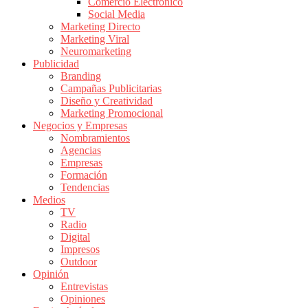
Comercio Electrónico
de
Social Media
Publicidad
Marketing Directo
en
Marketing Viral
Colombia
Neuromarketing
Publicidad
|
Branding
Magazine
Campañas Publicitarias
de
Diseño y Creatividad
Publicidad
Marketing Promocional
Negocios y Empresas
y
Nombramientos
Marketing
Agencias
|
Empresas
Noticias
Formación
de
Tendencias
Medios
Actualidad
TV
y
Radio
Mercadeo
Digital
en
Impresos
Outdoor
Colombia
Opinión
|
Entrevistas
Revistas
Opiniones