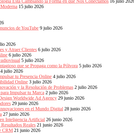
ología Está Cambiando la Forma en que Nos Conectamos
16 julio 202
a Moderna
15 julio 2026
026
 anuncios de YouTube
9 julio 2026
ulio 2026
s y Atraer Clientes
6 julio 2026
line
6 julio 2026
udiovisual
5 julio 2026
ntagioso que se Propaga como la Pólvora
5 julio 2026
4 julio 2026
pulsar tu Presencia Online
4 julio 2026
bilidad Online
3 julio 2026
nnovación y la Resolución de Problemas
2 julio 2026
para Impulsar tu Marca
2 julio 2026
e Design Worldwide Ad Agency
29 junio 2026
adores
29 junio 2026
Innovaciones en el Mundo Digital
28 junio 2026
a
27 junio 2026
 Inteligencia Artificial
26 junio 2026
n Resultados Reales
21 junio 2026
 de CRM
21 junio 2026