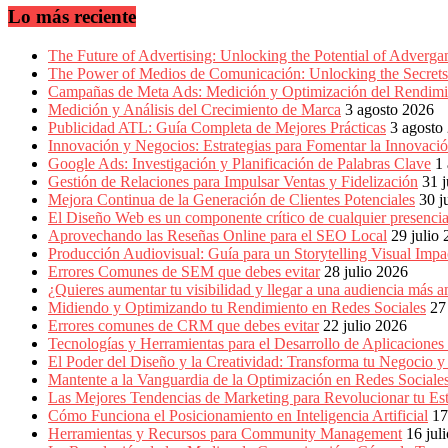
en
Lo más reciente
América
Latina
|
The Future of Advertising: Unlocking the Potential of Adverg
Una
The Power of Medios de Comunicación: Unlocking the Secrets 
mirada
Campañas de Meta Ads: Medición y Optimización del Rendimi
estratégica
Medición y Análisis del Crecimiento de Marca
3 agosto 2026
y
Publicidad ATL: Guía Completa de Mejores Prácticas
3 agosto
versátil
Innovación y Negocios: Estrategias para Fomentar la Innovaci
del
Google Ads: Investigación y Planificación de Palabras Clave
1
Marketing
Gestión de Relaciones para Impulsar Ventas y Fidelización
31 j
en
Mejora Continua de la Generación de Clientes Potenciales
30 j
LATAM
El Diseño Web es un componente crítico de cualquier presencia
|
Aprovechando las Reseñas Online para el SEO Local
29 julio
Bitácora
Producción Audiovisual: Guía para un Storytelling Visual Impa
social
Errores Comunes de SEM que debes evitar
28 julio 2026
de
¿Quieres aumentar tu visibilidad y llegar a una audiencia má
Mercadeo
Midiendo y Optimizando tu Rendimiento en Redes Sociales
27
Interactivo,
Errores comunes de CRM que debes evitar
22 julio 2026
Medios,
Tecnologías y Herramientas para el Desarrollo de Aplicaciones
Publicidad,
El Poder del Diseño y la Creatividad: Transforma tu Negocio y
Marketing,
Mantente a la Vanguardia de la Optimización en Redes Socia
Campañas
Las Mejores Tendencias de Marketing para Revolucionar tu Est
Publicitarias,
Cómo Funciona el Posicionamiento en Inteligencia Artificial
17
Agencias,
Herramientas y Recursos para Community Management
16 jul