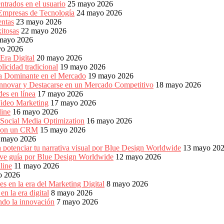
ntrados en el usuario
25 mayo 2026
 Empresas de Tecnología
24 mayo 2026
entas
23 mayo 2026
xitosas
22 mayo 2026
mayo 2026
yo 2026
Era Digital
20 mayo 2026
icidad tradicional
19 mayo 2026
ia Dominante en el Mercado
19 mayo 2026
Innovar y Destacarse en un Mercado Competitivo
18 mayo 2026
es en línea
17 mayo 2026
ideo Marketing
17 mayo 2026
line
16 mayo 2026
 Social Media Optimization
16 mayo 2026
es con un CRM
15 mayo 2026
 mayo 2026
 potenciar tu narrativa visual por Blue Design Worldwide
13 mayo 20
reve guía por Blue Design Worldwide
12 mayo 2026
line
11 mayo 2026
o 2026
s en la era del Marketing Digital
8 mayo 2026
n la era digital
8 mayo 2026
ndo la innovación
7 mayo 2026