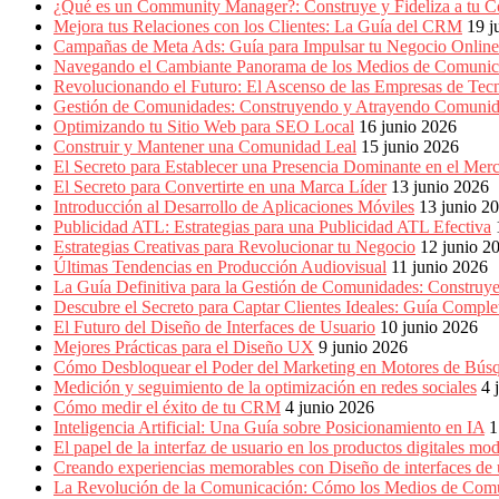
Marketing,
¿Qué es un Community Manager?: Construye y Fideliza a tu C
Mercadotecnia,
Mejora tus Relaciones con los Clientes: La Guía del CRM
19 j
Eventos
Campañas de Meta Ads: Guía para Impulsar tu Negocio Online
Publicitarios,
Navegando el Cambiante Panorama de los Medios de Comunic
Colecciónes,
Revolucionando el Futuro: El Ascenso de las Empresas de Tec
Marcas,
Gestión de Comunidades: Construyendo y Atrayendo Comuni
Insigns,
Optimizando tu Sitio Web para SEO Local
16 junio 2026
TV,
Construir y Mantener una Comunidad Leal
15 junio 2026
Radio,
El Secreto para Establecer una Presencia Dominante en el Mer
Creatividad,
El Secreto para Convertirte en una Marca Líder
13 junio 2026
SEO,
Introducción al Desarrollo de Aplicaciones Móviles
13 junio 2
SEM,
Publicidad ATL: Estrategias para una Publicidad ATL Efectiva
Free
Estrategias Creativas para Revolucionar tu Negocio
12 junio 2
Press,
Últimas Tendencias en Producción Audiovisual
11 junio 2026
RRPP,
La Guía Definitiva para la Gestión de Comunidades: Construy
Spots,
Descubre el Secreto para Captar Clientes Ideales: Guía Compl
Comerciales,
El Futuro del Diseño de Interfaces de Usuario
10 junio 2026
Periodismo,
Mejores Prácticas para el Diseño UX
9 junio 2026
Revistas,
Cómo Desbloquear el Poder del Marketing en Motores de Bú
Magazines
Medición y seguimiento de la optimización en redes sociales
4 
,
Cómo medir el éxito de tu CRM
4 junio 2026
ATL,
Inteligencia Artificial: Una Guía sobre Posicionamiento en IA
1
BTL,
El papel de la interfaz de usuario en los productos digitales mo
Periódicos
Creando experiencias memorables con Diseño de interfaces de 
y
La Revolución de la Comunicación: Cómo los Medios de Com