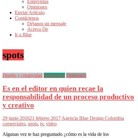
Entrevistas
Revistas
Opiniones
de
Enviar Artículo
Actualidad
Contáctenos
Déjanos un mensaje
en
Acerca De
Colombia
Ir a Blue
Revista
iBlue
spots
Marketing
|
Magazine
de
Diseño y creatividad
Entrevistas
Opiniones
Publicidad,
Mercadeo
Es en el editor en quien recae la
y
Medios
responsabilidad de un proceso productivo
de
y creativo
la
Agencia
Blue
29 junio 2016
21 febrero 2017
Agencia Blue Design Colombia
Design
comerciales
,
spots
,
tv
,
video
Colombia
y
Algunas vez te haz preguntado ¿cómo es la vida de los