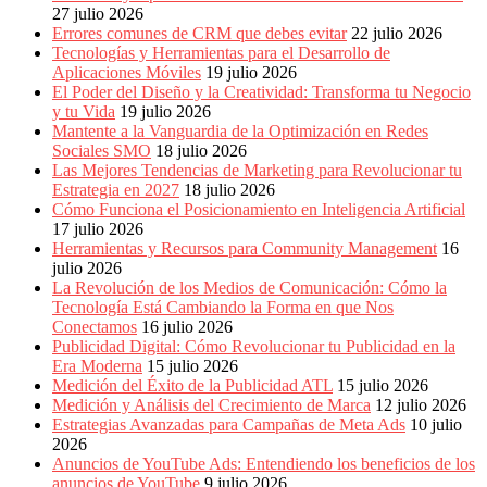
Eventos
27 julio 2026
de
Errores comunes de CRM que debes evitar
22 julio 2026
Marketing,
Tecnologías y Herramientas para el Desarrollo de
Mercadotecnia,
Aplicaciones Móviles
19 julio 2026
Eventos
El Poder del Diseño y la Creatividad: Transforma tu Negocio
Publicitarios,
y tu Vida
19 julio 2026
Colecciónes,
Mantente a la Vanguardia de la Optimización en Redes
Marcas,
Sociales SMO
18 julio 2026
Insigns,
Las Mejores Tendencias de Marketing para Revolucionar tu
TV,
Estrategia en 2027
18 julio 2026
Radio,
Cómo Funciona el Posicionamiento en Inteligencia Artificial
Creatividad,
17 julio 2026
SEO,
Herramientas y Recursos para Community Management
16
SEM,
julio 2026
Free
La Revolución de los Medios de Comunicación: Cómo la
Press,
Tecnología Está Cambiando la Forma en que Nos
RRPP,
Conectamos
16 julio 2026
Spots,
Publicidad Digital: Cómo Revolucionar tu Publicidad en la
Comerciales,
Era Moderna
15 julio 2026
Periodismo,
Medición del Éxito de la Publicidad ATL
15 julio 2026
Revistas,
Medición y Análisis del Crecimiento de Marca
12 julio 2026
Magazines
Estrategias Avanzadas para Campañas de Meta Ads
10 julio
,
2026
ATL,
Anuncios de YouTube Ads: Entendiendo los beneficios de los
BTL,
anuncios de YouTube
9 julio 2026