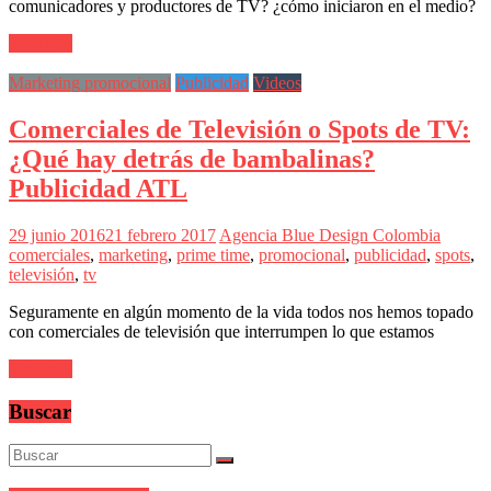
sus
comunicadores y productores de TV? ¿cómo iniciaron en el medio?
filiales
en
Leer más
América
Latina
Marketing promocional
Publicidad
Videos
|
Una
Comerciales de Televisión o Spots de TV:
mirada
¿Qué hay detrás de bambalinas?
estratégica
y
Publicidad ATL
versátil
del
29 junio 2016
21 febrero 2017
Agencia Blue Design Colombia
Marketing
comerciales
,
marketing
,
prime time
,
promocional
,
publicidad
,
spots
,
en
televisión
,
tv
LATAM
|
Seguramente en algún momento de la vida todos nos hemos topado
Bitácora
con comerciales de televisión que interrumpen lo que estamos
social
de
Leer más
Mercadeo
Interactivo,
Buscar
Medios,
Publicidad,
Marketing,
Campañas