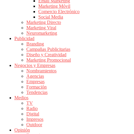
|
Email Marketing
Marketing Móvil
Revistas
Comercio Electrónico
de
Social Media
Publicidad
Marketing Directo
en
Marketing Viral
Colombia
Neuromarketing
Publicidad
|
Branding
Magazine
Campañas Publicitarias
de
Diseño y Creatividad
Publicidad
Marketing Promocional
Negocios y Empresas
y
Nombramientos
Marketing
Agencias
|
Empresas
Noticias
Formación
de
Tendencias
Medios
Actualidad
TV
y
Radio
Mercadeo
Digital
en
Impresos
Outdoor
Colombia
Opinión
|