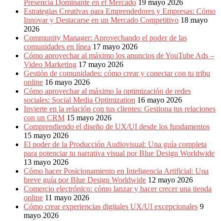
Presencia Dominante en el Mercado
19 mayo 2026
Estrategias Creativas para Emprendedores y Empresas: Cómo
Innovar y Destacarse en un Mercado Competitivo
18 mayo
2026
Community Manager: Aprovechando el poder de las
comunidades en línea
17 mayo 2026
Cómo aprovechar al máximo los anuncios de YouTube Ads –
Video Marketing
17 mayo 2026
Gestión de comunidades: cómo crear y conectar con tu tribu
online
16 mayo 2026
Cómo aprovechar al máximo la optimización de redes
sociales: Social Media Optimization
16 mayo 2026
Invierte en la relación con tus clientes: Gestiona tus relaciones
con un CRM
15 mayo 2026
Comprendiendo el diseño de UX/UI desde los fundamentos
15 mayo 2026
El poder de la Producción Audiovisual: Una guía completa
para potenciar tu narrativa visual por Blue Design Worldwide
13 mayo 2026
Cómo hacer Posicionamiento en Inteligencia Artificial: Una
breve guía por Blue Design Worldwide
12 mayo 2026
Comercio electrónico: cómo lanzar y hacer crecer una tienda
online
11 mayo 2026
Cómo crear experiencias digitales UX/UI excepcionales
9
mayo 2026