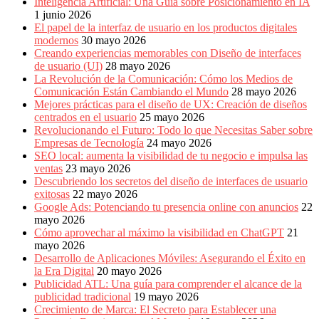
Inteligencia Artificial: Una Guía sobre Posicionamiento en IA
1 junio 2026
El papel de la interfaz de usuario en los productos digitales
modernos
30 mayo 2026
Creando experiencias memorables con Diseño de interfaces
de usuario (UI)
28 mayo 2026
La Revolución de la Comunicación: Cómo los Medios de
Comunicación Están Cambiando el Mundo
28 mayo 2026
Mejores prácticas para el diseño de UX: Creación de diseños
centrados en el usuario
25 mayo 2026
Revolucionando el Futuro: Todo lo que Necesitas Saber sobre
Empresas de Tecnología
24 mayo 2026
SEO local: aumenta la visibilidad de tu negocio e impulsa las
ventas
23 mayo 2026
Descubriendo los secretos del diseño de interfaces de usuario
exitosas
22 mayo 2026
Google Ads: Potenciando tu presencia online con anuncios
22
mayo 2026
Cómo aprovechar al máximo la visibilidad en ChatGPT
21
mayo 2026
Desarrollo de Aplicaciones Móviles: Asegurando el Éxito en
la Era Digital
20 mayo 2026
Publicidad ATL: Una guía para comprender el alcance de la
publicidad tradicional
19 mayo 2026
Crecimiento de Marca: El Secreto para Establecer una