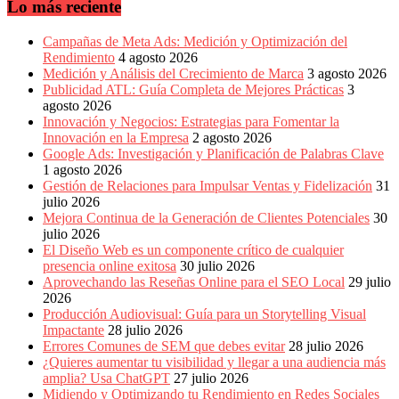
Publicitarias,
Lo más reciente
Agencias,
Empresas,
Campañas de Meta Ads: Medición y Optimización del
Negocios,
Rendimiento
4 agosto 2026
Tendencias,
Medición y Análisis del Crecimiento de Marca
3 agosto 2026
Trendings,
Publicidad ATL: Guía Completa de Mejores Prácticas
3
Dinero,
agosto 2026
Economía,
Innovación y Negocios: Estrategias para Fomentar la
Diseño
Innovación en la Empresa
2 agosto 2026
Web,
Google Ads: Investigación y Planificación de Palabras Clave
Móviles,
1 agosto 2026
Estrategias
Gestión de Relaciones para Impulsar Ventas y Fidelización
31
Digitales,
julio 2026
Estrategias
Mejora Continua de la Generación de Clientes Potenciales
30
Publicitarias,
julio 2026
Alianzas,
El Diseño Web es un componente crítico de cualquier
Clientes,
presencia online exitosa
30 julio 2026
Innovación,
Aprovechando las Reseñas Online para el SEO Local
29 julio
Tecnología,
2026
Noticias,
Producción Audiovisual: Guía para un Storytelling Visual
Artículos,
Impactante
28 julio 2026
Gente,
Errores Comunes de SEM que debes evitar
28 julio 2026
Contenidos
¿Quieres aumentar tu visibilidad y llegar a una audiencia más
de
amplia? Usa ChatGPT
27 julio 2026
Calidad,
Midiendo y Optimizando tu Rendimiento en Redes Sociales