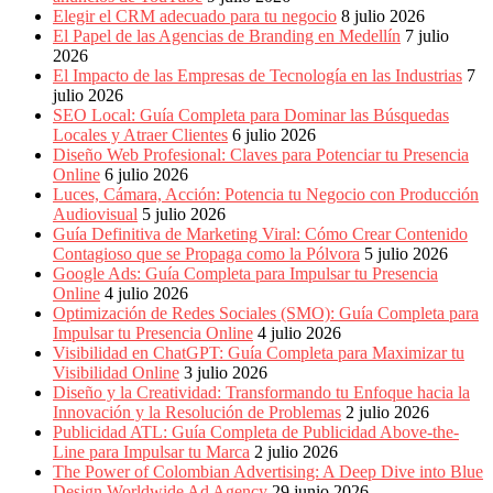
Periódicos
Elegir el CRM adecuado para tu negocio
8 julio 2026
y
El Papel de las Agencias de Branding en Medellín
7 julio
Producción
2026
Gráfica
El Impacto de las Empresas de Tecnología en las Industrias
7
en
julio 2026
Colombia.
SEO Local: Guía Completa para Dominar las Búsquedas
Locales y Atraer Clientes
6 julio 2026
Diseño Web Profesional: Claves para Potenciar tu Presencia
Online
6 julio 2026
Luces, Cámara, Acción: Potencia tu Negocio con Producción
Audiovisual
5 julio 2026
Guía Definitiva de Marketing Viral: Cómo Crear Contenido
Contagioso que se Propaga como la Pólvora
5 julio 2026
Google Ads: Guía Completa para Impulsar tu Presencia
Online
4 julio 2026
Optimización de Redes Sociales (SMO): Guía Completa para
Impulsar tu Presencia Online
4 julio 2026
Visibilidad en ChatGPT: Guía Completa para Maximizar tu
Visibilidad Online
3 julio 2026
Diseño y la Creatividad: Transformando tu Enfoque hacia la
Innovación y la Resolución de Problemas
2 julio 2026
Publicidad ATL: Guía Completa de Publicidad Above-the-
Line para Impulsar tu Marca
2 julio 2026
The Power of Colombian Advertising: A Deep Dive into Blue
Design Worldwide Ad Agency
29 junio 2026