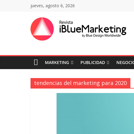
Saltar
jueves, agosto 6, 2026
al
contenido
Revista
iBlue
MARKETING
PUBLICIDAD
NEGOCIO
Marketing
Colombia
tendencias del marketing para 2020
|
Revistas