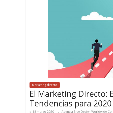
de
Marketing
en
Colombia
|
Revistas
de
Marketing directo
El Marketing Directo: 
Publicidad
Tendencias para 2020
en
18 marzo 2020
Agencia Blue Design Worldwide Co