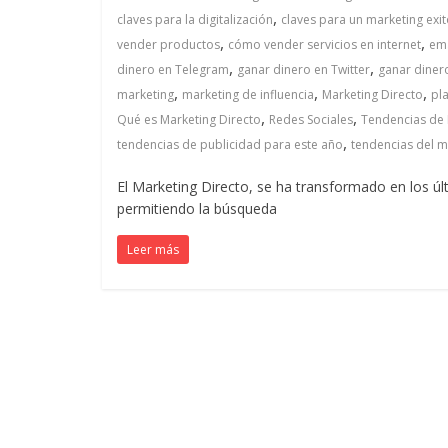
,
claves para la digitalización
claves para un marketing exi
Colombia
,
,
vender productos
cómo vender servicios en internet
ema
,
,
dinero en Telegram
ganar dinero en Twitter
ganar diner
|
,
,
,
marketing
marketing de influencia
Marketing Directo
pl
,
,
Qué es Marketing Directo
Redes Sociales
Tendencias de
Magazine
,
tendencias de publicidad para este año
tendencias del ma
El Marketing Directo, se ha transformado en los 
de
permitiendo la búsqueda
Publicidad
Leer más
y
Marketing
|