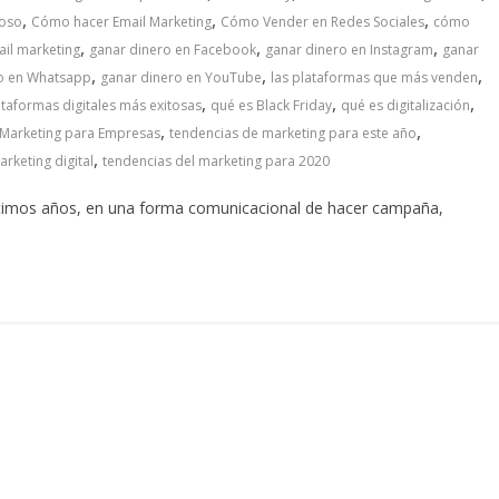
,
,
,
toso
Cómo hacer Email Marketing
Cómo Vender en Redes Sociales
cómo
,
,
,
il marketing
ganar dinero en Facebook
ganar dinero en Instagram
ganar
,
,
,
o en Whatsapp
ganar dinero en YouTube
las plataformas que más venden
,
,
,
ataformas digitales más exitosas
qué es Black Friday
qué es digitalización
,
,
 Marketing para Empresas
tendencias de marketing para este año
,
rketing digital
tendencias del marketing para 2020
últimos años, en una forma comunicacional de hacer campaña,