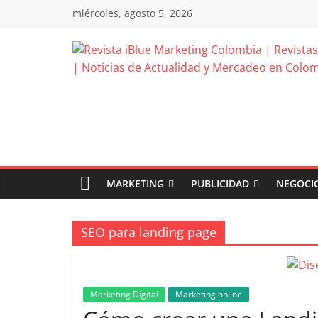
Saltar
miércoles, agosto 5, 2026
al
contenido
Revista
iBlue
Marketing
Colombia
MARKETING
PUBLICIDAD
NEGOCIO
|
SEO para landing page
Revistas
Marketing Digital
Marketing online
de