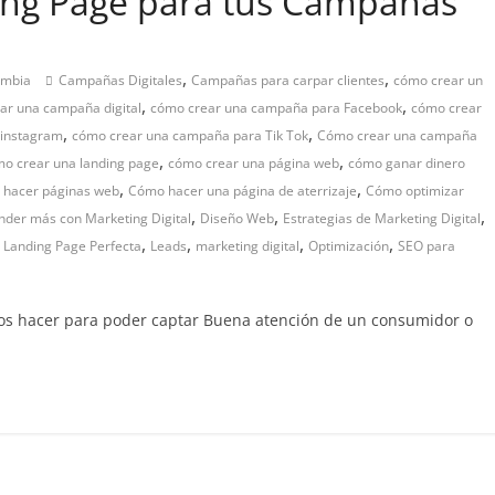
ing Page para tus Campañas
,
,
ombia
Campañas Digitales
Campañas para carpar clientes
cómo crear un
,
,
ar una campaña digital
cómo crear una campaña para Facebook
cómo crear
,
,
 instagram
cómo crear una campaña para Tik Tok
Cómo crear una campaña
,
,
o crear una landing page
cómo crear una página web
cómo ganar dinero
,
,
 hacer páginas web
Cómo hacer una página de aterrizaje
Cómo optimizar
,
,
,
der más con Marketing Digital
Diseño Web
Estrategias de Marketing Digital
,
,
,
,
,
Landing Page Perfecta
Leads
marketing digital
Optimización
SEO para
os hacer para poder captar Buena atención de un consumidor o